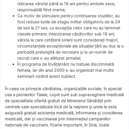
ridicarea vârstei până la 18 ani pentru ambele sexe,
responsabilă fiind mama;
Ca motiv de stimulare pentru continuarea studiilor, au
fost reduse lunile de stagiu militar obligatoriu de la 24
de luni la 21 luni, cu excepția celor care nu au terminat
clasele primare; interzicerea căsătoriilor sub 18 ani,
vârsta la care cetățenii sirieni sunt considerați majori,
circumstanțele excepționale ale situației țării au dus la o
perioadă prelungită de recrutare și la un număr de
recruți care s-au alăturat armatei;
În programa de învățământ nu trebuie discriminată
femeia, iar din anul 2000 s-au organizat mai multe
seminarii vizând acest subiect.
În ceea ce privește sănătatea, organizațiile sociale, în special
cea a pionierilor Talaie, copiii sunt sub supraveghere medicală
de specialitate oferită gratuit de Ministerul Sănătății prin
centrele sale specializate încă de la naștere și unde le este
asigurată gratuit asistența medicală, informarea și consilierea
medicală, dar și vaccinarea prin intermediul campaniilor
naționale de vaccinare. Foarte important, în Siria, toate