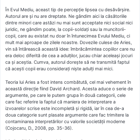
În Evul Mediu, aceast tip de percepție lipsea cu desăvârșire.
Autorul are și nu are dreptate. Ne gândim aici la căsătoriile
dintre minori care astăzi nu mai sunt acceptate nici social nici
juridic, ne gândim poate, la copii-soldați sau la muncitorii-
copii, care au existat nu doar în întunecimea Evului Mediu, ci
mult mai aproape de zilele noastre. Dovezile culese de Aries,
vin să întărească această idee: îmbrăcămintea copiilor care nu
era deloc diferită de cea a adulților, jucau chiar aceleași jocuri
ca și aceștia. Cumva, autorul dorește să ne transmită faptul
că acești copii erau considerați niște adulți mai mici.
Teoria lui Aries a fost intens combătută, cel mai vehement în
această direcție fiind David Archard. Acesta aduce o serie de
argumente, pe care le putem grupa în două categorii, cele
care fac referire la faptul că maniera de interpretare a
izvoarelor scrise este incompletă și rigidă, iar în cea de-a
doua categorie sunt plasate argumente care fac trimitere la
contaminarea interpretărilor cu valorile societății moderne
(Cojocaru, D., 2008, pp. 35-36).