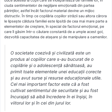
duce adesea la copii care se îndepărtează de familiile lor, în
ciuda sentimentelor de neglijare emoțională din partea
părinților, astfel încât factorul material devine un mijloc
distructiv. În timp ce copilăria copiilor străzii sau altora cărora
le lipsește căldura familiei este lipsită de cea mai mare parte a
elementelor de creștere, în special de factorul emoțional, pe
care îl găsim într-o căutare constantă de a umple acest gol,
dezvoltă capacitatea de atașare și de manipulare a oamenilor.
O societate coezivă și civilizată este un
produs al copiilor care s-au bucurat de o
copilărie și o adolescență sănătoasă, au
primit toate elementele unei educații corecte
și au avut surse și resurse educaționale utile.
Cel mai important factor este că a fost
cultivat sentimentul de securitate și au fost
încurajați să aibă încredere în ei înșiși, în
viitorul lor și în cei din jurul lor.