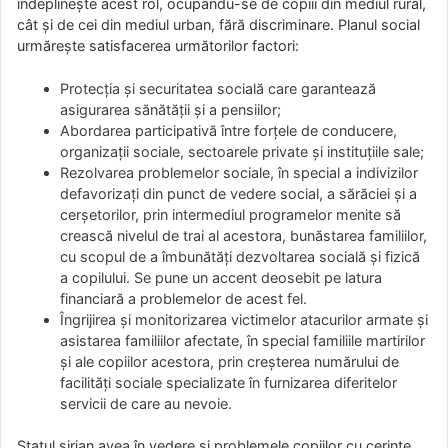
îndeplinește acest rol, ocupându-se de copiii din mediul rural,
cât și de cei din mediul urban, fără discriminare. Planul social
urmărește satisfacerea următorilor factori:
Protecția și securitatea socială care garantează
asigurarea sănătății și a pensiilor;
Abordarea participativă între forțele de conducere,
organizații sociale, sectoarele private și instituțiile sale;
Rezolvarea problemelor sociale, în special a indivizilor
defavorizați din punct de vedere social, a sărăciei și a
cerșetorilor, prin intermediul programelor menite să
crească nivelul de trai al acestora, bunăstarea familiilor,
cu scopul de a îmbunătăți dezvoltarea socială și fizică
a copilului. Se pune un accent deosebit pe latura
financiară a problemelor de acest fel.
Îngrijirea și monitorizarea victimelor atacurilor armate și
asistarea familiilor afectate, în special familiile martirilor
și ale copiilor acestora, prin creșterea numărului de
facilități sociale specializate în furnizarea diferitelor
servicii de care au nevoie.
Statul sirian avea în vedere și problemele copiilor cu cerințe