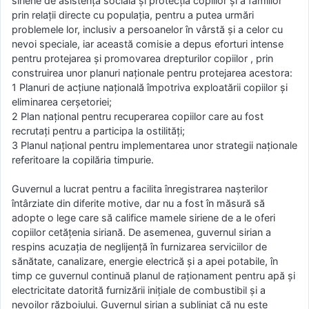
siriene de asistenţă socială şi protecţia copiilor şi a famiilor
prin relaţii directe cu populația, pentru a putea urmări
problemele lor, inclusiv a persoanelor în vârstă și a celor cu
nevoi speciale, iar această comisie a depus eforturi intense
pentru protejarea și promovarea drepturilor copiilor , prin
construirea unor planuri naționale pentru protejarea acestora:
1 Planuri de acțiune națională împotriva exploatării copiilor și
eliminarea cerșetoriei;
2 Plan național pentru recuperarea copiilor care au fost
recrutați pentru a participa la ostilități;
3 Planul național pentru implementarea unor strategii naționale
referitoare la copilăria timpurie.
Guvernul a lucrat pentru a facilita înregistrarea nașterilor
întârziate din diferite motive, dar nu a fost în măsură să
adopte o lege care să califice mamele siriene de a le oferi
copiilor cetățenia siriană. De asemenea, guvernul sirian a
respins acuzația de neglijență în furnizarea serviciilor de
sănătate, canalizare, energie electrică și a apei potabile, în
timp ce guvernul continuă planul de raționament pentru apă și
electricitate datorită furnizării inițiale de combustibil și a
nevoilor războiului. Guvernul sirian a subliniat că nu este