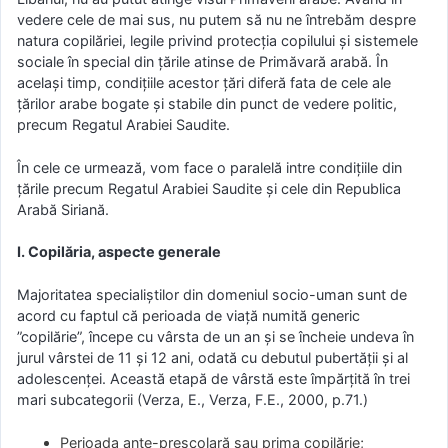
vedere cele de mai sus, nu putem să nu ne întrebăm despre
natura copilăriei, legile privind protecția copilului și sistemele
sociale în special din țările atinse de Primăvară arabă. În
același timp, condițiile acestor țări diferă fata de cele ale
țărilor arabe bogate și stabile din punct de vedere politic,
precum Regatul Arabiei Saudite.
În cele ce urmează, vom face o paralelă intre condițiile din
ţările precum Regatul Arabiei Saudite şi cele din Republica
Arabă Siriană.
I. Copilăria, aspecte generale
Majoritatea specialiștilor din domeniul socio-uman sunt de
acord cu faptul că perioada de viață numită generic
”copilărie”, începe cu vârsta de un an și se încheie undeva în
jurul vârstei de 11 și 12 ani, odată cu debutul pubertății și al
adolescenței. Această etapă de vârstă este împărțită în trei
mari subcategorii (Verza, E., Verza, F.E., 2000, p.71.)
Perioada ante-preșcolară sau prima copilărie;