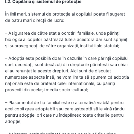
I.2. Copilăria și sistemul de protecție
În linii mari, sistemul de protecție al copilului poate fi sugerat
de patru mari direcții de lucru:
– Asigurarea de către stat a ocrotirii familiale, unde părinții
biologici ai copiilor păstrează tutela acestora dar sunt sprijiniți
și supravegheați de către organizații, instituții ale statului;
– Adopția este posibilă doar în cazurile în care părinții copilului
sunt decedați, sunt decăzuți din drepturile părintești sau chiar
ei au renunțat la aceste drepturi. Aici sunt de discutat
numeroase aspecte însă, ne vom limita să spunem că adopția
națională este de preferat celei internaționale, cu părinți
proveniți din același mediu socio-cultural;
– Plasamentul de tip familial este o alternativă viabilă pentru
acei copii greu adoptabili sau care așteaptă să le vină rândul
pentru adopție, ori care nu îndeplinesc toate criteriile pentru
adopție;