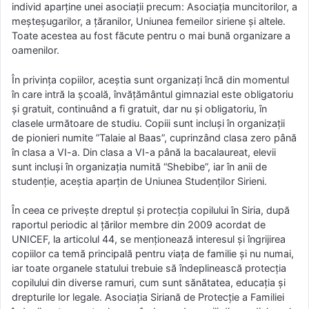
individ aparține unei asociații precum: Asociația muncitorilor, a
meșteșugarilor, a țăranilor, Uniunea femeilor siriene și altele.
Toate acestea au fost făcute pentru o mai bună organizare a
oamenilor.
În privința copiilor, aceștia sunt organizați încă din momentul
în care intră la școală, învățământul gimnazial este obligatoriu
și gratuit, continuând a fi gratuit, dar nu și obligatoriu, în
clasele următoare de studiu. Copiii sunt incluși în organizații
de pionieri numite ”Talaie al Baas”, cuprinzând clasa zero până
în clasa a VI-a. Din clasa a VI-a până la bacalaureat, elevii
sunt incluși în organizația numită “Shebibe”, iar în anii de
studenție, aceștia aparțin de Uniunea Studenților Sirieni.
În ceea ce privește dreptul și protecția copilului în Siria, după
raportul periodic al țărilor membre din 2009 acordat de
UNICEF, la articolul 44, se menționează interesul și îngrijirea
copiilor ca temă principală pentru viața de familie și nu numai,
iar toate organele statului trebuie să îndeplinească protecția
copilului din diverse ramuri, cum sunt sănătatea, educația și
drepturile lor legale. Asociația Siriană de Protecție a Familiei