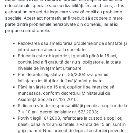
educaționale speciale sau cu dizabilități. În acest sens, a fost
elaborat un proiect de lege care vizează copiii cu probleme
speciale. Acest act normativ ar fi trebuit să acopere o mare
parte dintre problemele nerezolvate din domeniu, iar el își
propunea următoarele:
Rezolvarea sau ameliorarea problemelor de sănătate și
introducerea acestora în societate;
Educația este obligatorie și gratuită până la 15 ani,
continuând a fi gratuită dar nu și obligatorie, la toate
nivelele de învățământ ulterioare;
Prin decretul legislativ nr. 55/2004 s-a permis
înființarea instituțiilor de învățământ private;
Până la vârsta de 15 ani, copiilor li se interzice să
muncească, conform decretului Ministerului de
Asistență Socială nr. 12/ 2010;
Ridicarea vârstei responsabilității penale a copiilor de la
7 la 10 ani, decret legislativ nr. 52/ 2003;
Potrivit legii 18/ 2003, referitoare la custodia copiilor,
băieții până la 13 ani si fetele la vârsta de 15 ani sunt în
grija mamei; Noul proiect de lege al custodiei prevede