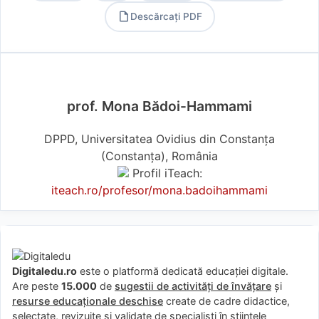
Descărcați PDF
PDF
prof. Mona Bădoi-Hammami
DPPD, Universitatea Ovidius din Constanța
(Constanţa), România
Profil iTeach:
iteach.ro/profesor/mona.badoihammami
Digitaledu.ro
este o platformă dedicată educației digitale.
Are peste
15.000
de
sugestii de activități de învățare
și
resurse educaționale deschise
create de cadre didactice,
selectate, revizuite și validate de specialiști în științele