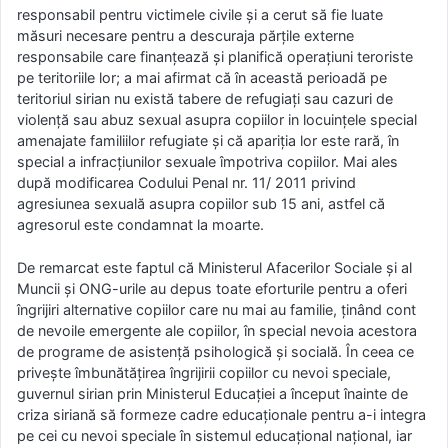
responsabil pentru victimele civile și a cerut să fie luate
măsuri necesare pentru a descuraja părțile externe
responsabile care finanțează și planifică operațiuni teroriste
pe teritoriile lor; a mai afirmat că în această perioadă pe
teritoriul sirian nu există tabere de refugiați sau cazuri de
violență sau abuz sexual asupra copiilor in locuințele special
amenajate familiilor refugiate și că apariția lor este rară, în
special a infracțiunilor sexuale împotriva copiilor. Mai ales
după modificarea Codului Penal nr. 11/ 2011 privind
agresiunea sexuală asupra copiilor sub 15 ani, astfel că
agresorul este condamnat la moarte.
De remarcat este faptul că Ministerul Afacerilor Sociale și al
Muncii și ONG-urile au depus toate eforturile pentru a oferi
îngrijiri alternative copiilor care nu mai au familie, ținând cont
de nevoile emergente ale copiilor, în special nevoia acestora
de programe de asistență psihologică și socială. În ceea ce
privește îmbunătățirea îngrijirii copiilor cu nevoi speciale,
guvernul sirian prin Ministerul Educației a început înainte de
criza siriană să formeze cadre educaționale pentru a-i integra
pe cei cu nevoi speciale în sistemul educațional național, iar