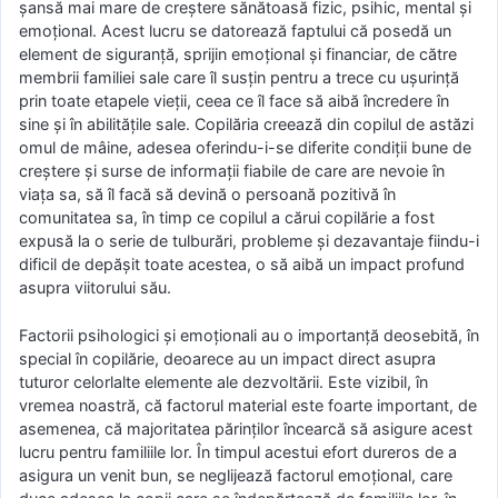
șansă mai mare de creștere sănătoasă fizic, psihic, mental și
emoțional. Acest lucru se datorează faptului că posedă un
element de siguranță, sprijin emoțional și financiar, de către
membrii familiei sale care îl susțin pentru a trece cu ușurință
prin toate etapele vieții, ceea ce îl face să aibă încredere în
sine și în abilitățile sale. Copilăria creează din copilul de astăzi
omul de mâine, adesea oferindu-i-se diferite condiții bune de
creștere și surse de informații fiabile de care are nevoie în
viața sa, să îl facă să devină o persoană pozitivă în
comunitatea sa, în timp ce copilul a cărui copilărie a fost
expusă la o serie de tulburări, probleme și dezavantaje fiindu-i
dificil de depășit toate acestea, o să aibă un impact profund
asupra viitorului său.
Factorii psihologici și emoționali au o importanță deosebită, în
special în copilărie, deoarece au un impact direct asupra
tuturor celorlalte elemente ale dezvoltării. Este vizibil, în
vremea noastră, că factorul material este foarte important, de
asemenea, că majoritatea părinților încearcă să asigure acest
lucru pentru familiile lor. În timpul acestui efort dureros de a
asigura un venit bun, se neglijează factorul emoțional, care