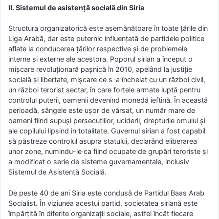
II. Sistemul de asistență socială din Siria
Structura organizatorică este asemănătoare în toate țările din
Liga Arabă, dar este puternic influențată de partidele politice
aflate la conducerea țărilor respective și de problemele
interne și externe ale acestora. Poporul sirian a început o
mișcare revoluționară pașnică în 2010, apelând la justiție
socială și libertate, mișcare ce s-a încheiat cu un război civil,
un război terorist sectar, în care forţele armate luptă pentru
controlul puterii, oamenii devenind monedă ieftină. În această
perioadă, sângele este ușor de vărsat, un număr mare de
oameni fiind supuși persecuţiilor, uciderii, drepturile omului și
ale copilului lipsind in totalitate. Guvernul sirian a fost capabil
să păstreze controlul asupra statului, declarând eliberarea
unor zone, numindu-le ca fiind ocupate de grupări teroriste şi
a modificat o serie de sisteme guvernamentale, inclusiv
Sistemul de Asistenţă Socială.
De peste 40 de ani Siria este condusă de Partidul Baas Arab
Socialist. În viziunea acestui partid, societatea siriană este
împărțită în diferite organizații sociale, astfel încât fiecare