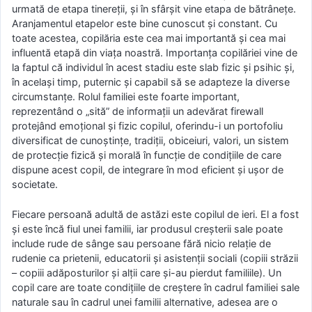
urmată de etapa tinereții, şi în sfârșit vine etapa de bătrânețe.
Aranjamentul etapelor este bine cunoscut şi constant. Cu
toate acestea, copilăria este cea mai importantă și cea mai
influentă etapă din viața noastră. Importanța copilăriei vine de
la faptul că individul în acest stadiu este slab fizic și psihic și,
în același timp, puternic și capabil să se adapteze la diverse
circumstanțe. Rolul familiei este foarte important,
reprezentând o „sită” de informații un adevărat firewall
protejând emoțional și fizic copilul, oferindu-i un portofoliu
diversificat de cunoștințe, tradiții, obiceiuri, valori, un sistem
de protecție fizică și morală în funcție de condițiile de care
dispune acest copil, de integrare în mod eficient și ușor de
societate.
Fiecare persoană adultă de astăzi este copilul de ieri. El a fost
și este încă fiul unei familii, iar produsul creșterii sale poate
include rude de sânge sau persoane fără nicio relație de
rudenie ca prietenii, educatorii și asistenții sociali (copiii străzii
– copiii adăposturilor și alții care și-au pierdut familiile). Un
copil care are toate condițiile de creștere în cadrul familiei sale
naturale sau în cadrul unei familii alternative, adesea are o