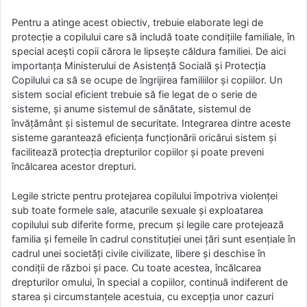
Pentru a atinge acest obiectiv, trebuie elaborate legi de
protecție a copilului care să includă toate condițiile familiale, în
special acești copii cărora le lipsește căldura familiei. De aici
importanța Ministerului de Asistenţă Socială și Protecția
Copilului ca să se ocupe de îngrijirea familiilor și copiilor. Un
sistem social eficient trebuie să fie legat de o serie de
sisteme, și anume sistemul de sănătate, sistemul de
învățământ și sistemul de securitate. Integrarea dintre aceste
sisteme garantează eficiența funcționării oricărui sistem și
facilitează protecția drepturilor copiilor și poate preveni
încălcarea acestor drepturi.
Legile stricte pentru protejarea copilului împotriva violenței
sub toate formele sale, atacurile sexuale și exploatarea
copilului sub diferite forme, precum și legile care protejează
familia și femeile în cadrul constituției unei țări sunt esențiale în
cadrul unei societăți civile civilizate, libere și deschise în
condiții de război și pace. Cu toate acestea, încălcarea
drepturilor omului, în special a copiilor, continuă indiferent de
starea și circumstanțele acestuia, cu excepția unor cazuri