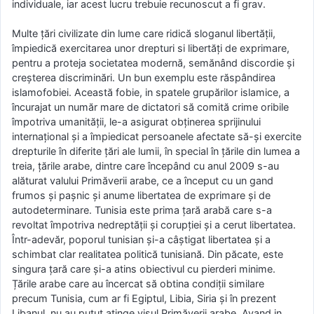
individuale, iar acest lucru trebuie recunoscut a fi grav.
Multe țări civilizate din lume care ridică sloganul libertății,
împiedică exercitarea unor drepturi si libertăți de exprimare,
pentru a proteja societatea modernă, semănând discordie și
creșterea discriminări. Un bun exemplu este răspândirea
islamofobiei. Această fobie, in spatele grupărilor islamice, a
încurajat un număr mare de dictatori să comită crime oribile
împotriva umanității, le-a asigurat obținerea sprijinului
internațional și a împiedicat persoanele afectate să-și exercite
drepturile în diferite țări ale lumii, în special în țările din lumea a
treia, țările arabe, dintre care începând cu anul 2009 s-au
alăturat valului Primăverii arabe, ce a început cu un gand
frumos și pașnic şi anume libertatea de exprimare și de
autodeterminare. Tunisia este prima țară arabă care s-a
revoltat împotriva nedreptății și corupției și a cerut libertatea.
Într-adevăr, poporul tunisian și-a câștigat libertatea și a
schimbat clar realitatea politică tunisiană. Din păcate, este
singura țară care și-a atins obiectivul cu pierderi minime.
Țările arabe care au încercat să obtina condiții similare
precum Tunisia, cum ar fi Egiptul, Libia, Siria și în prezent
Libanul, nu au putut atinge visul Primăverii arabe. Avand in