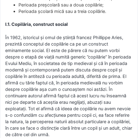
Perioada preșcolară sau a doua copilărie;
Perioada școlară mică sau a treia copilărie.
I.1. Copilăria, construct social
În 1962, istoricul și omul de știință francez Phillippe Aries,
prezintă conceptul de copilărie ca pe un construct
eminamente social. El este de părere că nu putem vorbi
despre o etapă de viață numită generic ”copilărie” în perioada
Evului Mediu, în societatea de tip medieval și că în perioada
modernă și contemporană putem discuta despre copil și
copilărie în antiteză cu perioada adultă, diferită de prima. El
afirmă cu tărie faptul că, în perioada medievală nu vorbim
despre copilărie așa cum o cunoaștem noi astăzi. În
continuare autorul afirmă faptul că acest lucru nu înseamnă
nici pe departe că aceștia erau neglijați, abuzați sau
exploatați. Tot el afirmă că ideea de copilărie nu avem nevoie
s-o confundăm cu afecțiunea pentru copii ci, ea face referire
la natura, la perceperea naturii absolut particulare a copilăriei,
în care se face o distincție clară între un copil și un adult, chiar
de către cel din urmă.