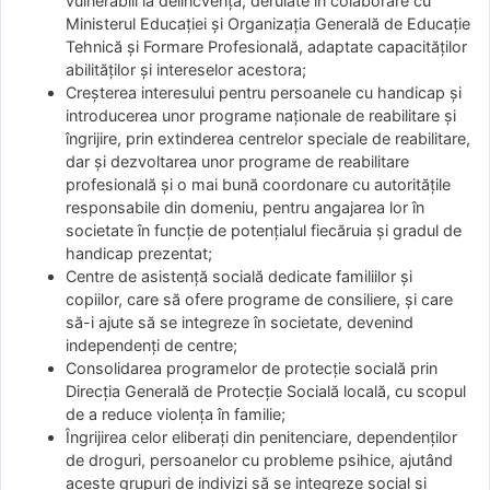
vulnerabili la delincvență, derulate în colaborare cu
Ministerul Educației și Organizația Generală de Educație
Tehnică și Formare Profesională, adaptate capacităților
abilităților și intereselor acestora;
Creșterea interesului pentru persoanele cu handicap și
introducerea unor programe naționale de reabilitare și
îngrijire, prin extinderea centrelor speciale de reabilitare,
dar și dezvoltarea unor programe de reabilitare
profesională și o mai bună coordonare cu autoritățile
responsabile din domeniu, pentru angajarea lor în
societate în funcție de potențialul fiecăruia și gradul de
handicap prezentat;
Centre de asistență socială dedicate familiilor și
copiilor, care să ofere programe de consiliere, și care
să-i ajute să se integreze în societate, devenind
independenți de centre;
Consolidarea programelor de protecție socială prin
Direcția Generală de Protecție Socială locală, cu scopul
de a reduce violența în familie;
Îngrijirea celor eliberați din penitenciare, dependenților
de droguri, persoanelor cu probleme psihice, ajutând
aceste grupuri de indivizi să se integreze social și