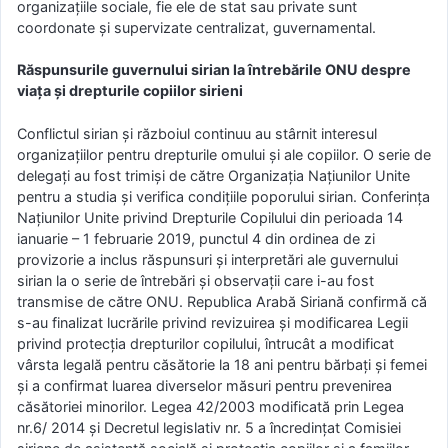
organizațiile sociale, fie ele de stat sau private sunt
coordonate și supervizate centralizat, guvernamental.
Răspunsurile guvernului sirian la întrebările ONU despre
viața și drepturile copiilor sirieni
Conflictul sirian și războiul continuu au stârnit interesul
organizațiilor pentru drepturile omului și ale copiilor. O serie de
delegaţi au fost trimiși de către Organizația Națiunilor Unite
pentru a studia și verifica condițiile poporului sirian. Conferința
Națiunilor Unite privind Drepturile Copilului din perioada 14
ianuarie – 1 februarie 2019, punctul 4 din ordinea de zi
provizorie a inclus răspunsuri și interpretări ale guvernului
sirian la o serie de întrebări și observații care i-au fost
transmise de către ONU. Republica Arabă Siriană confirmă că
s-au finalizat lucrările privind revizuirea și modificarea Legii
privind protecția drepturilor copilului, întrucât a modificat
vârsta legală pentru căsătorie la 18 ani pentru bărbați și femei
și a confirmat luarea diverselor măsuri pentru prevenirea
căsătoriei minorilor. Legea 42/2003 modificată prin Legea
nr.6/ 2014 și Decretul legislativ nr. 5 a încredințat Comisiei