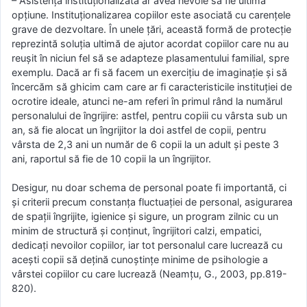
– Asistența instituționalizată ar avea nevoie să fie ultima
opțiune. Instituționalizarea copiilor este asociată cu carențele
grave de dezvoltare. În unele țări, această formă de protecție
reprezintă soluția ultimă de ajutor acordat copiilor care nu au
reușit în niciun fel să se adapteze plasamentului familial, spre
exemplu. Dacă ar fi să facem un exercițiu de imaginație și să
încercăm să ghicim cam care ar fi caracteristicile instituției de
ocrotire ideale, atunci ne-am referi în primul rând la numărul
personalului de îngrijire: astfel, pentru copiii cu vârsta sub un
an, să fie alocat un îngrijitor la doi astfel de copii, pentru
vârsta de 2,3 ani un număr de 6 copii la un adult și peste 3
ani, raportul să fie de 10 copii la un îngrijitor.
Desigur, nu doar schema de personal poate fi importantă, ci
și criterii precum constanța fluctuației de personal, asigurarea
de spații îngrijite, igienice și sigure, un program zilnic cu un
minim de structură și conținut, îngrijitori calzi, empatici,
dedicați nevoilor copiilor, iar tot personalul care lucrează cu
acești copii să dețină cunoștințe minime de psihologie a
vârstei copiilor cu care lucrează (Neamțu, G., 2003, pp.819-
820).