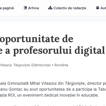
a pagină
Arhiva
Colectiv de redacție
Aut
 oportunitate de
e a profesorului digital
Viteazul, Târgoviște (Dâmboviţa) • România
ala Gimnazială Mihai Viteazul din Târgoviște, director pr
ianu-Șontac au avut oportunitatea de a participa la Tab
ația ROI, un eveniment dedicat inovației în educație.