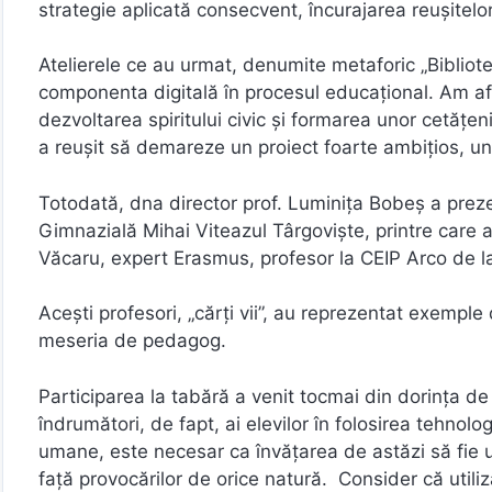
strategie aplicată consecvent, încurajarea reușitelor 
Atelierele ce au urmat, denumite metaforic „Bibliot
componenta digitală în procesul educațional. Am afl
dezvoltarea spiritului civic și formarea unor cetățe
a reușit să demareze un proiect foarte ambițios, un 
Totodată, dna director prof. Luminița Bobeș a prez
Gimnazială Mihai Viteazul Târgoviște, printre care at
Văcaru, expert Erasmus, profesor la CEIP Arco de la
Acești profesori, „cărți vii”, au reprezentat exemple
meseria de pedagog.
Participarea la tabără a venit tocmai din dorința de 
îndrumători, de fapt, ai elevilor în folosirea tehno
umane, este necesar ca învățarea de astăzi să fie u
față provocărilor de orice natură. Consider că utiliz