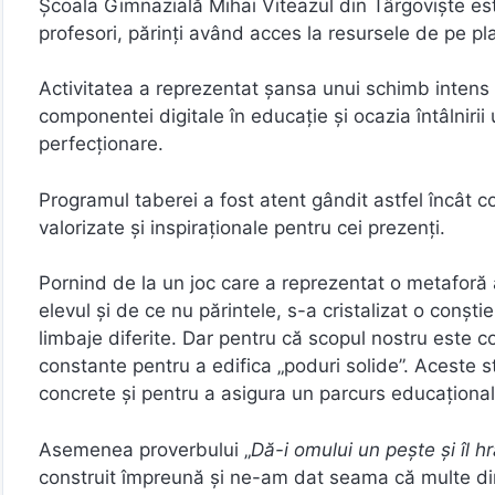
Școala Gimnazială Mihai Viteazul din Târgoviște est
profesori, părinți având acces la resursele de pe p
Activitatea a reprezentat șansa unui schimb intens 
componentei digitale în educație și ocazia întâlnirii
perfecționare.
Programul taberei a fost atent gândit astfel încât c
valorizate și inspiraționale pentru cei prezenți.
Pornind de la un joc care a reprezentat o metaforă a
elevul și de ce nu părintele, s-a cristalizat o conșt
limbaje diferite. Dar pentru că scopul nostru este
constante pentru a edifica „poduri solide”. Aceste s
concrete și pentru a asigura un parcurs educațional l
Asemenea proverbului „
Dă-i omului un peşte şi îl hr
construit împreună și ne-am dat seama că multe din