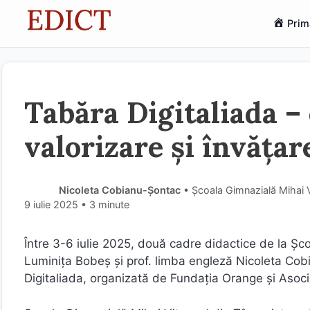
Sari
Prim
la
conținut
Tabăra Digitaliada –
valorizare și învățar
Nicoleta Cobianu-Șontac
• Școala Gimnazială Mihai 
9 iulie 2025
• 3 minute
Între 3-6 iulie 2025, două cadre didactice de la Șco
Luminița Bobeș și prof. limba engleză Nicoleta Cob
Digitaliada, organizată de Fundația Orange și Asoci