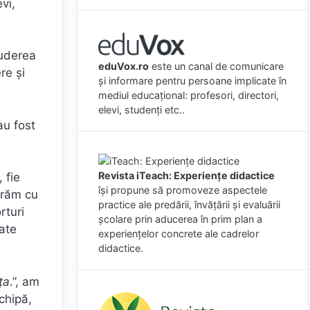
vi,
luderea
eduVox.ro
este un canal de comunicare
re și
și informare pentru persoane implicate în
mediul educațional: profesori, directori,
elevi, studenți etc..
au fost
Revista iTeach: Experienţe didactice
 fie
îşi propune să promoveze aspectele
perăm cu
practice ale predării, învăţării şi evaluării
rturi
şcolare prin aducerea în prim plan a
tate
experienţelor concrete ale cadrelor
didactice.
ţa
.”, am
chipă,