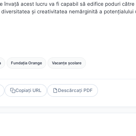
e învață acest lucru va fi capabil să edifice poduri către
de diversitatea și creativitatea nemărginită a potențialulu
a
Fundația Orange
Vacanțe școlare
Copiați URL
Descărcați PDF
PDF