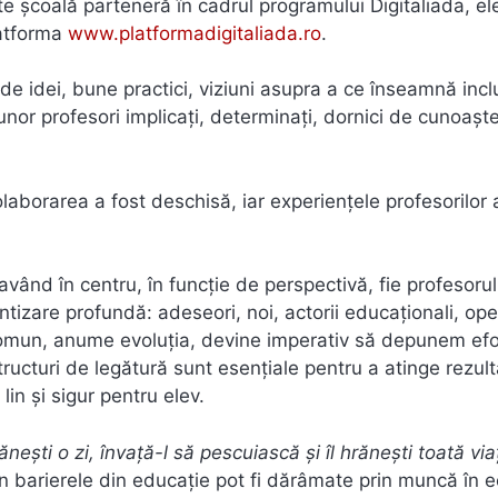
e școală parteneră în cadrul programului Digitaliada, ele
latforma
www.platformadigitaliada.ro
.
de idei, bune practici, viziuni asupra a ce înseamnă inc
 unor profesori implicați, determinați, dornici de cunoaște
olaborarea a fost deschisă, iar experiențele profesorilor 
vând în centru, în funcție de perspectivă, fie profesorul,
ientizare profundă: adeseori, noi, actorii educaționali, o
 comun, anume evoluția, devine imperativ să depunem efo
tructuri de legătură sunt esențiale pentru a atinge rezul
in și sigur pentru elev.
ăneşti o zi, învaţă-l să pescuiască şi îl hrăneşti toată via
 barierele din educație pot fi dărâmate prin muncă în e