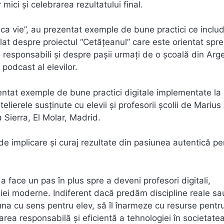
mici și celebrarea rezultatului final.
eca vie”, au prezentat exemple de bune practici ce inclu
at despre proiectul “Cetățeanul” care este orientat spre
ni responsabili și despre pașii urmați de o școală din Arg
podcast al elevilor.
entat exemple de bune practici digitale implementate la
elierele susținute cu elevii și profesorii școlii de Marius
 Sierra, El Molar, Madrid.
 de implicare și curaj rezultate din pasiunea autentică pe
a face un pas în plus spre a deveni profesori digitali,
logiei moderne. Indiferent dacă predăm discipline reale sa
na cu sens pentru elev, să îl înarmeze cu resurse pentr
area responsabilă și eficientă a tehnologiei în societate