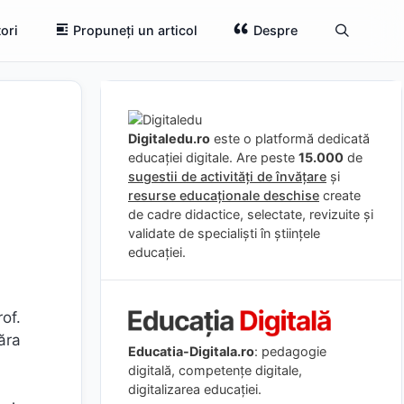
ori
Propuneți un articol
Despre
Digitaledu.ro
este o platformă dedicată
educației digitale. Are peste
15.000
de
sugestii de activități de învățare
și
resurse educaționale deschise
create
de cadre didactice, selectate, revizuite și
validate de specialiști în științele
educației.
of.
ăra
Educatia-Digitala.ro
: pedagogie
digitală, competențe digitale,
digitalizarea educației.