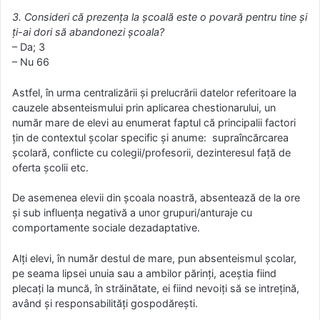
3. Consideri că prezenţa la şcoală este o povară pentru tine şi
ţi-ai dori să abandonezi şcoala?
– Da; 3
– Nu 66
Astfel, în urma centralizării și prelucrării datelor referitoare la
cauzele absenteismului prin aplicarea chestionarului, un
număr mare de elevi au enumerat faptul că principalii factori
țin de contextul școlar specific și anume: supraîncărcarea
școlară, conflicte cu colegii/profesorii, dezinteresul față de
oferta școlii etc.
De asemenea elevii din școala noastră, absentează de la ore
și sub influența negativă a unor grupuri/anturaje cu
comportamente sociale dezadaptative.
Alți elevi, în număr destul de mare, pun absenteismul școlar,
pe seama lipsei unuia sau a ambilor părinți, aceștia fiind
plecați la muncă, în străinătate, ei fiind nevoiți să se intrețină,
având și responsabilități gospodărești.