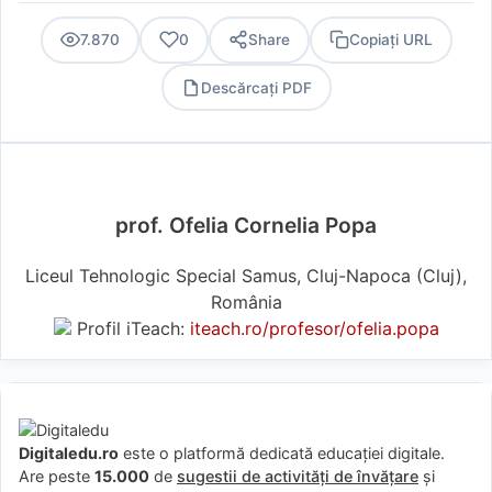
7.870
0
Share
Copiați URL
Descărcați PDF
PDF
prof. Ofelia Cornelia Popa
Liceul Tehnologic Special Samus, Cluj-Napoca (Cluj),
România
Profil iTeach:
iteach.ro/profesor/ofelia.popa
Digitaledu.ro
este o platformă dedicată educației digitale.
Are peste
15.000
de
sugestii de activități de învățare
și