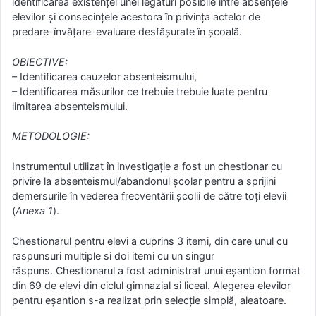
identificarea existenţei unei legături posibile între absenţele
elevilor şi consecinţele acestora în privinţa actelor de
predare-învăţare-evaluare desfăşurate în şcoală.
OBIECTIVE:
– Identificarea cauzelor absenteismului,
– Identificarea măsurilor ce trebuie trebuie luate pentru
limitarea absenteismului.
METODOLOGIE:
Instrumentul utilizat în investigație a fost un chestionar cu
privire la absenteismul/abandonul şcolar pentru a sprijini
demersurile în vederea frecventării şcolii de către toţi elevii
(
Anexa 1
).
Chestionarul pentru elevi a cuprins 3 itemi, din care unul cu
raspunsuri multiple si doi itemi cu un singur
răspuns. Chestionarul a fost administrat unui eșantion format
din 69 de elevi din ciclul gimnazial si liceal. Alegerea elevilor
pentru eşantion s-a realizat prin selecţie simplă, aleatoare.