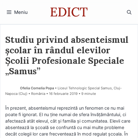
Sari
la
Meniu
conținut
Studiu privind absenteismul
școlar în rândul elevilor
Școlii Profesionale Speciale
„Samus”
Ofelia Cornelia Popa
• Liceul Tehnologic Special Samus, Cluj-
Napoca (Cluj) • România
16 februarie 2019
• 9 minute
În prezent, absenteismul reprezintă un fenomen ce nu mai
poate fi ignorat. El nu ţine numai de sfera învăţământului, ci
afectează atât elevul, cât şi familia şi comunitatea. Elevii care
absentează la şcoală se confruntă cu mai multe probleme
decât colegii lor care frecventează în mod regulat şcoala. În