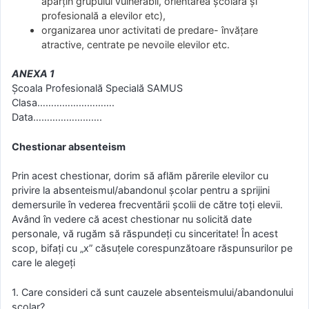
aparțin grupului vulnerabil, orientarea școlară și
profesională a elevilor etc),
organizarea unor activitati de predare- învățare
atractive, centrate pe nevoile elevilor etc.
ANEXA 1
Şcoala Profesională Specială SAMUS
Clasa……………………….
Data…………………….
Chestionar absenteism
Prin acest chestionar, dorim să aflăm părerile elevilor cu
privire la absenteismul/abandonul şcolar pentru a sprijini
demersurile în vederea frecventării şcolii de către toţi elevii.
Având în vedere că acest chestionar nu solicită date
personale, vă rugăm să răspundeţi cu sinceritate! În acest
scop, bifaţi cu „x” căsuţele corespunzătoare răspunsurilor pe
care le alegeţi
1. Care consideri că sunt cauzele absenteismului/abandonului
şcolar?