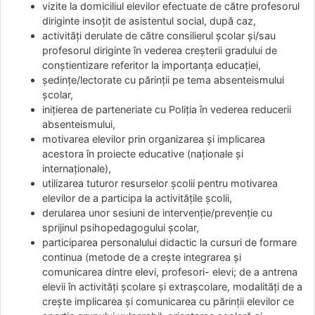
vizite la domiciliul elevilor efectuate de către profesorul
diriginte insoțit de asistentul social, după caz,
activităţi derulate de către consilierul şcolar și/sau
profesorul diriginte în vederea creșterii gradului de
conștientizare referitor la importanța educației,
şedinţe/lectorate cu părinţii pe tema absenteismului
şcolar,
iniţierea de parteneriate cu Poliţia în vederea reducerii
absenteismului,
motivarea elevilor prin organizarea și implicarea
acestora în proiecte educative (naționale și
internaționale),
utilizarea tuturor resurselor școlii pentru motivarea
elevilor de a participa la activitățile școlii,
derularea unor sesiuni de intervenție/prevenție cu
sprijinul psihopedagogului școlar,
participarea personalului didactic la cursuri de formare
continua (metode de a crește integrarea și
comunicarea dintre elevi, profesori- elevi; de a antrena
elevii în activități școlare și extrașcolare, modalități de a
crește implicarea și comunicarea cu părinții elevilor ce