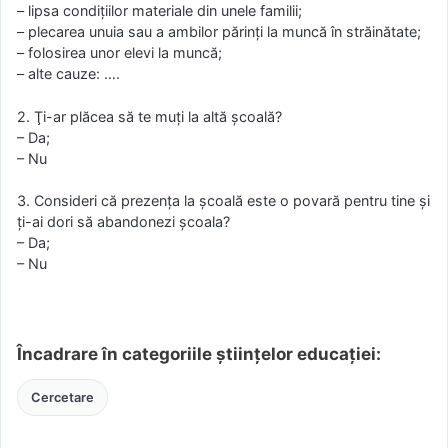
– lipsa condiţiilor materiale din unele familii;
– plecarea unuia sau a ambilor părinţi la muncă în străinătate;
– folosirea unor elevi la muncă;
– alte cauze: ….
2. Ţi-ar plăcea să te muţi la altă şcoală?
– Da;
– Nu
3. Consideri că prezenţa la şcoală este o povară pentru tine şi
ţi-ai dori să abandonezi şcoala?
– Da;
– Nu
Încadrare în categoriile științelor educației:
Cercetare