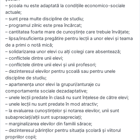
– şcoala nu este adaptată la condiţiile economico-sociale
actuale;
– sunt prea multe discipline de studiu;
– programul zilnic este prea încărcat;
– cantitatea foarte mare de cunoştinţe care trebuie învăţate;
– lipsa/insuficienta pregătire pentru lecţii a unor elevi şi teama
de a primi o notă mică;
– solidarizarea unor elevi cu alţi colegi care absentează;
– conflictele dintre unii elevi;
– conflictele dintre unii elevi şi unii profesori;
– dezinteresul elevilor pentru şcoală sau pentru unele
discipline de studiu;
– apartenenţa unor elevi la grupuri/anturaje cu
comportamente sociale dezadaptative;
– unele lecţii predate în clasă nu sunt înţelese de către elevi;
– unele lecţii nu sunt predate în mod atractiv;
– la evaluarea cunoştinţelor şi notarea elevilor, unii sunt
subapreciaţi/alţii sunt supraapreciaţi;
– marginalizarea elevilor din familii sărace;
– dezinteresul părinţilor pentru situaţia şcolară şi viitorul
propriilor copii;