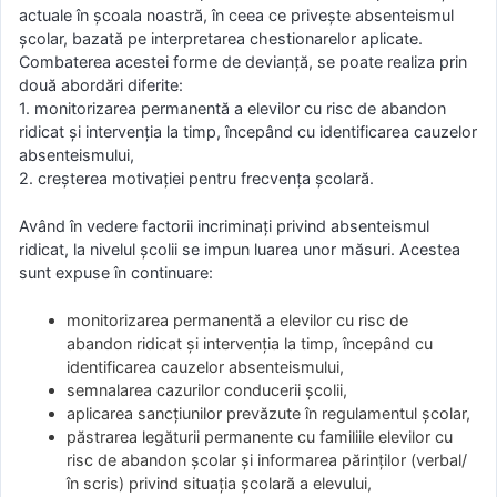
actuale în școala noastră, în ceea ce privește absenteismul
școlar, bazată pe interpretarea chestionarelor aplicate.
Combaterea acestei forme de devianță, se poate realiza prin
două abordări diferite:
1. monitorizarea permanentă a elevilor cu risc de abandon
ridicat și intervenția la timp, începând cu identificarea cauzelor
absenteismului,
2. creșterea motivației pentru frecvența școlară.
Având în vedere factorii incriminați privind absenteismul
ridicat, la nivelul școlii se impun luarea unor măsuri. Acestea
sunt expuse în continuare:
monitorizarea permanentă a elevilor cu risc de
abandon ridicat și intervenția la timp, începând cu
identificarea cauzelor absenteismului,
semnalarea cazurilor conducerii școlii,
aplicarea sancţiunilor prevăzute în regulamentul şcolar,
păstrarea legăturii permanente cu familiile elevilor cu
risc de abandon școlar și informarea părinţilor (verbal/
în scris) privind situația școlară a elevului,