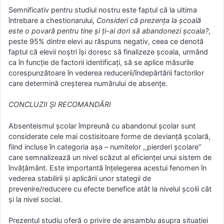
Semnificativ pentru studiul nostru este faptul că la ultima
întrebare a chestionarului,
Consideri că prezenţa la şcoală
este o povară pentru tine şi ţi-ai dori să abandonezi şcoala?
,
peste 95% dintre elevi au răspuns negativ, ceea ce denotă
faptul că elevii noștri își doresc să finalizeze școala, urmând
ca în funcție de factorii identificați, să se aplice măsurile
corespunzătoare în vederea reducerii/îndepărtării factorilor
care determină creşterea numărului de absenţe.
CONCLUZII ȘI RECOMANDĂRI
Absenteismul şcolar împreună cu abandonul şcolar sunt
considerate cele mai costisitoare forme de devianţă şcolară,
fiind incluse în categoria aşa – numitelor ,,pierderi şcolare”
care semnalizează un nivel scăzut al eficienţei unui sistem de
învăţământ. Este importantă înţelegerea acestui fenomen în
vederea stabilirii şi aplicării unor stategii de
prevenire/reducere cu efecte benefice atât la nivelul şcolii cât
şi la nivel social.
Prezentul studiu oferă o privire de ansamblu asupra situaţiei