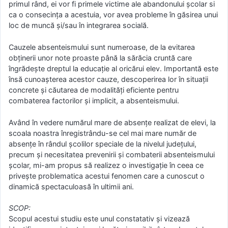
primul rând, ei vor fi primele victime ale abandonului şcolar si
ca o consecinţa a acestuia, vor avea probleme în găsirea unui
loc de muncă și/sau în integrarea socială.
Cauzele absenteismului sunt numeroase, de la evitarea
obţinerii unor note proaste până la sărăcia cruntă care
îngrădește dreptul la educație al oricărui elev. Importantă este
însă cunoaşterea acestor cauze, descoperirea lor în situaţii
concrete și căutarea de modalități eficiente pentru
combaterea factorilor și implicit, a absenteismului.
Având în vedere numărul mare de absenţe realizat de elevi, la
scoala noastra înregistrându-se cel mai mare număr de
absențe în rândul școlilor speciale de la nivelul județului,
precum şi necesitatea prevenirii şi combaterii absenteismului
şcolar, mi-am propus să realizez o investigaţie în ceea ce
priveşte problematica acestui fenomen care a cunoscut o
dinamică spectaculoasă în ultimii ani.
SCOP:
Scopul acestui studiu este unul constatativ şi vizează