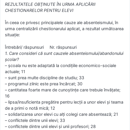
REZULTATELE OBŢINUTE ÎN URMA APLICĂRII
CHESTIONARELOR PENTRU ELEVI
În ceea ce privesc principalele cauze ale absenteismului, în
urma centralizării chestionarului aplicat, a rezultat următoarea
situație:
Întrebări/ răspunsuri Nr. răspunsuri
1. Care consideri că sunt cauzele absenteismului/abandonului
şcolar?
– şcoala nu este adaptată la condiţiile economico-sociale
actuale; 11
– sunt prea multe discipline de studiu; 33
– programul zilnic este prea încărcat; 30
– cantitatea foarte mare de cunoştinţe care trebuie învăţate;
16
– lipsa/insuficienta pregătire pentru lecţii a unor elevi şi teama
de a primi o notă mică; 12
– solidarizarea unor elevi cu alţi colegi care absentează; 21
– conflictele dintre unii elevi; 33
– conflictele dintre unii elevi şi unii profesori; 28