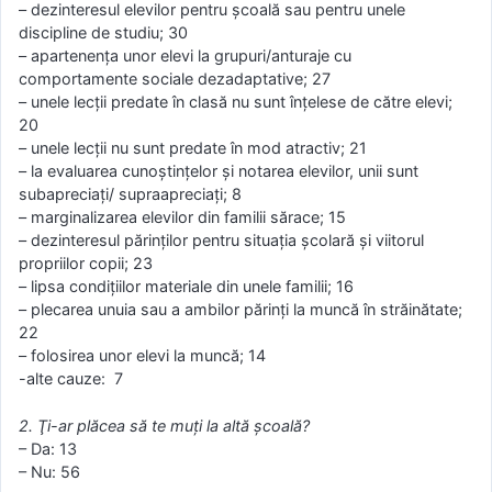
– dezinteresul elevilor pentru şcoală sau pentru unele
discipline de studiu; 30
– apartenenţa unor elevi la grupuri/anturaje cu
comportamente sociale dezadaptative; 27
– unele lecţii predate în clasă nu sunt înţelese de către elevi;
20
– unele lecţii nu sunt predate în mod atractiv; 21
– la evaluarea cunoştinţelor şi notarea elevilor, unii sunt
subapreciaţi/ supraapreciaţi; 8
– marginalizarea elevilor din familii sărace; 15
– dezinteresul părinţilor pentru situaţia şcolară şi viitorul
propriilor copii; 23
– lipsa condiţiilor materiale din unele familii; 16
– plecarea unuia sau a ambilor părinţi la muncă în străinătate;
22
– folosirea unor elevi la muncă; 14
-alte cauze: 7
2. Ţi-ar plăcea să te muţi la altă şcoală?
– Da: 13
– Nu: 56