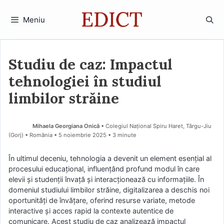
Sari
la
Meniu
conținut
Studiu de caz: Impactul
tehnologiei în studiul
limbilor străine
Mihaela Georgiana Onică
• Colegiul Național Spiru Haret, Târgu-Jiu
(Gorj) • România
5 noiembrie 2025
• 3 minute
În ultimul deceniu, tehnologia a devenit un element esențial al
procesului educațional, influențând profund modul în care
elevii și studenții învață și interacționează cu informațiile. În
domeniul studiului limbilor străine, digitalizarea a deschis noi
oportunități de învățare, oferind resurse variate, metode
interactive și acces rapid la contexte autentice de
comunicare. Acest studiu de caz analizează impactul