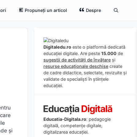
ori
Propuneți un articol
Despre
Digitaledu.ro
este o platformă dedicată
educației digitale. Are peste
15.000
de
sugestii de activități de învățare
și
resurse educaționale deschise
create
de cadre didactice, selectate, revizuite și
validate de specialiști în științele
educației.
entru
 care
Educatia-Digitala.ro
: pedagogie
ile
digitală, competențe digitale,
nde și
digitalizarea educației.