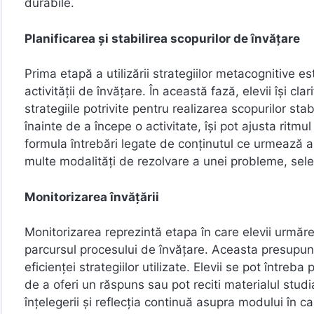
durabile.
Planificarea și stabilirea scopurilor de învățare
Prima etapă a utilizării strategiilor metacognitive e
activității de învățare. În această fază, elevii își cla
strategiile potrivite pentru realizarea scopurilor stab
înainte de a începe o activitate, își pot ajusta ritmu
formula întrebări legate de conținutul ce urmează a
multe modalități de rezolvare a unei probleme, sele
Monitorizarea învățării
Monitorizarea reprezintă etapa în care elevii urmăre
parcursul procesului de învățare. Aceasta presupune
eficienței strategiilor utilizate. Elevii se pot întreba
de a oferi un răspuns sau pot reciti materialul studiat
înțelegerii și reflecția continuă asupra modului în c