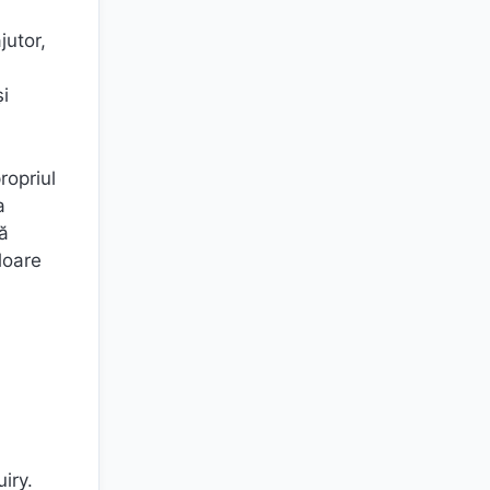
jutor,
i
ropriul
a
că
loare
iry.