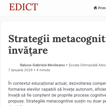
Sari
Prim
la
conținut
Strategii metacognit
învățare
Raluca-Gabriela Movileanu
• Școala Gimnazială Alex
7 ianuarie 2026
• 4 minute
În contextul educațional actual, dezvoltarea compe
formarea elevilor capabili să învețe autonom, eficien
învață să fie conștient de propriile procese cognitive
propuse. Strategiile metacognitive susțin nu doar pe