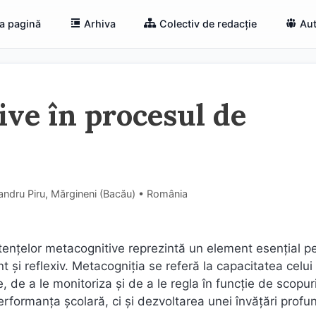
a pagină
Arhiva
Colectiv de redacție
Aut
ive în procesul de
andru Piru, Mărgineni (Bacău) • România
tențelor metacognitive reprezintă un element esențial p
t și reflexiv. Metacogniția se referă la capacitatea celui
, de a le monitoriza și de a le regla în funcție de scopur
rformanța școlară, ci și dezvoltarea unei învățări profu