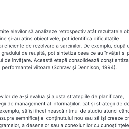
rmite elevilor să analizeze retrospectiv atât rezultatele o
e și-au atins obiectivele, pot identifica dificultățile
i eficiente de rezolvare a sarcinilor. De exemplu, după 
 gradului de reușită, pot sintetiza ceea ce au învățat și 
lul de învățare. Această etapă consolidează conștientiz
rea performanței viitoare (Schraw și Dennison, 1994).
lor de a-și evalua și ajusta strategiile de planificare,
egii de management al informațiilor, cât și strategii de d
de exemplu, să își încetinească ritmul de studiu atunci cân
supra semnificației conținutului nou sau să își creeze pr
agramelor, a desenelor sau a conexiunilor cu cunoștințele