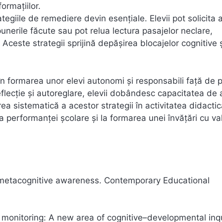
ormațiilor.
rategiile de remediere devin esențiale. Elevii pot solicita a
unerile făcute sau pot relua lectura pasajelor neclare,
este strategii sprijină depășirea blocajelor cognitive ș
n formarea unor elevi autonomi și responsabili față de p
reflecție și autoreglare, elevii dobândesc capacitatea de 
rea sistematică a acestor strategii în activitatea didacti
rea performanței școlare și la formarea unei învățări cu va
g metacognitive awareness. Contemporary Educational
ve monitoring: A new area of cognitive–developmental inqu