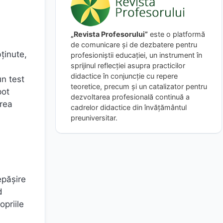
„Revista Profesorului”
este o platformă
de comunicare și de dezbatere pentru
bținute,
profesioniștii educației, un instrument în
sprijinul reflecției asupra practicilor
didactice în conjuncție cu repere
un test
teoretice, precum și un catalizator pentru
pot
dezvoltarea profesională continuă a
area
cadrelor didactice din învățământul
preuniversitar.
epășire
d
opriile