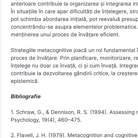
anterioare contribuie la organizarea și integrarea inf
În situațiile în care apar dificultăți de înțelegere, st
pot schimba abordarea inițială, pot reevaluă presup
concentrându-se asupra elementelor problematice. Ac
menținerea unui proces de învățare eficient.
Strategiile metacognitive joacă un rol fundamental î
proces de învățare. Prin planificare, monitorizare, 
înțelege nu doar ce învață, ci și cum învață. Integra
contribuie la dezvoltarea gândirii critice, la crește
epistemică.
Bibliografie
1. Schraw, G., & Dennison, R. S. (1994). Assessin
Psychology, 19(4), 460–475.
2. Flavell, J. H. (1979). Metacognition and cogniti