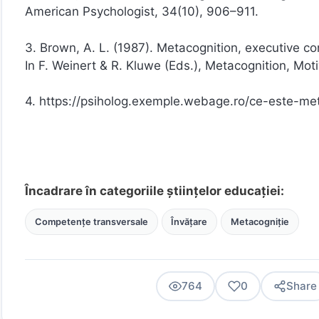
American Psychologist, 34(10), 906–911.
3. Brown, A. L. (1987). Metacognition, executive c
In F. Weinert & R. Kluwe (Eds.), Metacognition, Mo
4. https://psiholog.exemple.webage.ro/ce-este-met
Încadrare în categoriile științelor educației:
Competențe transversale
Învățare
Metacogniție
764
0
Share