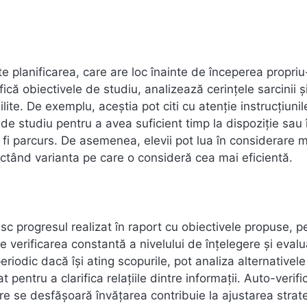
ste planificarea, care are loc înainte de începerea propriu
rifică obiectivele de studiu, analizează cerințele sarcinii ș
ilite. De exemplu, aceștia pot citi cu atenție instrucțiunil
l de studiu pentru a avea suficient timp la dispoziție sau 
 fi parcurs. De asemenea, elevii pot lua în considerare 
ctând varianta pe care o consideră cea mai eficientă.
sc progresul realizat în raport cu obiectivele propuse, p
 verificarea constantă a nivelului de înțelegere și eval
 periodic dacă își ating scopurile, pot analiza alternativele
 pentru a clarifica relațiile dintre informații. Auto-verif
are se desfășoară învățarea contribuie la ajustarea strate