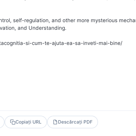
ontrol, self-regulation, and other more mysterious mech
tivation, and Understanding.
acognitia-si-cum-te-ajuta-ea-sa-inveti-mai-bine/
Copiați URL
Descărcați PDF
PDF