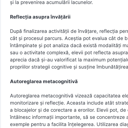
și la prevenirea acumulării lacunelor.
Reflecția asupra învățării
După finalizarea activității de învățare, reflecția pe
cât și procesul parcurs. Aceștia pot evalua cât de bin
întâmpinate și pot analiza dacă există modalități ma
sau o activitate complexă, elevii pot reflecta asupra
aprecia dacă și-au valorificat la maximum potenția
propriilor strategii cognitive și susține îmbunătăți
Autoreglarea metacognitivă
Autoreglarea metacognitivă vizează capacitatea elevi
monitorizare și reflecție. Aceasta include atât strat
a blocajelor și de corectare a erorilor. Elevii pot, 
întâlnesc informații importante, să se concentreze a
exemple pentru a facilita înțelegerea. Utilizarea di