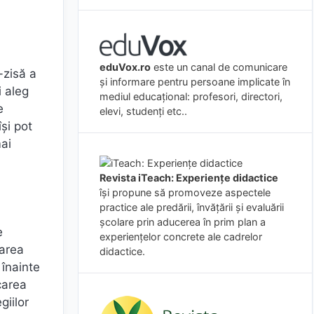
eduVox.ro
este un canal de comunicare
-zisă a
și informare pentru persoane implicate în
i aleg
mediul educațional: profesori, directori,
e
elevi, studenți etc..
își pot
mai
Revista iTeach: Experienţe didactice
îşi propune să promoveze aspectele
practice ale predării, învăţării şi evaluării
şcolare prin aducerea în prim plan a
e
experienţelor concrete ale cadrelor
uarea
didactice.
 înainte
icarea
giilor