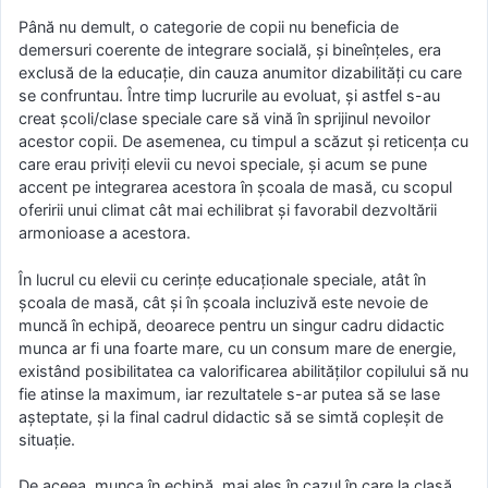
Până nu demult, o categorie de copii nu beneficia de
demersuri coerente de integrare socială, și bineînțeles, era
exclusă de la educație, din cauza anumitor dizabilități cu care
se confruntau. Între timp lucrurile au evoluat, și astfel s-au
creat școli/clase speciale care să vină în sprijinul nevoilor
acestor copii. De asemenea, cu timpul a scăzut și reticența cu
care erau priviți elevii cu nevoi speciale, și acum se pune
accent pe integrarea acestora în școala de masă, cu scopul
oferirii unui climat cât mai echilibrat și favorabil dezvoltării
armonioase a acestora.
În lucrul cu elevii cu cerințe educaționale speciale, atât în
școala de masă, cât și în școala incluzivă este nevoie de
muncă în echipă, deoarece pentru un singur cadru didactic
munca ar fi una foarte mare, cu un consum mare de energie,
existând posibilitatea ca valorificarea abilităților copilului să nu
fie atinse la maximum, iar rezultatele s-ar putea să se lase
așteptate, și la final cadrul didactic să se simtă copleșit de
situație.
De aceea, munca în echipă, mai ales în cazul în care la clasă