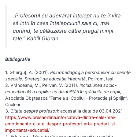
„Profesorul cu adevărat înțelept nu te invita
să intri în casa înțelepciunii sale ci, mai
curând, te călăuzește către pragul minții
tale.”
Kahlil Gibran
Bibliografie
1. Gherguţ, A. (2001).
Psihopedagogia persoanelor cu cerinţe
speciale. Strategii de educaţie integrată
, Polirom, Iaşi
2. Vrânceanu, M., Pelivan, V. (2011).
Incluziunea socio-
educațională a copiilor cu dizabilități în grădinița de copii
,
Asociaţia Obştească “Femeia şi Copilul – Protecţie şi Sprijin”,
Criuleni
3.
Citate despre profesori:
accesat la data de 03.04.2021 –
https://www.presaonline.info/cateva-dintre-cele-mai-
emotionante-citate-despre-profesori-arta-predarii-si-
importanta-educatiei/
4. Eduform –
Metode de lucru pentru elevii cu cerințe