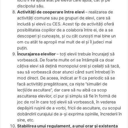
discipolul său.
Activități de cooperare între elevi
– realizarea de
activități comune sau pe grupuri de elevi, care să
includă și elevii cu CES. Acest tip de activități oferă
posibilitatea copiilor de a colabora între ei, de a se
descoperi și cunoaște, și cu cât cunoști mai bine un
om cu atât te apropii mai mult de el și îl judeci mai
puțin.
Încurajarea elevilor
– toți elevii trebuie încurajați să
vorbească. De foarte multe ori se întâmplă ca doar
câțiva elevi să dețină monopolul orei și ceilalți să tacă,
sau să vorbească doar atunci când sunt întrebați în
mod direct. De aceea, indicat ar fi ca periodic să se
facă activități pregătitoare, ca niște ”simulări de
lecții/de ascultare”, dar care să nu aibă ca scop
ascultarea elevilor, ci pur și simplu să fie în formă de
joc de rol în care toți elevii să vorbească, în vederea
depășirii rușinii de a vorbi, fricii de ascultare, cu scopul
dobândirii curajului de a-și exprima opiniile, încrederii în
sine, etc.
Stabilirea unui regulament, a unui orar și existența