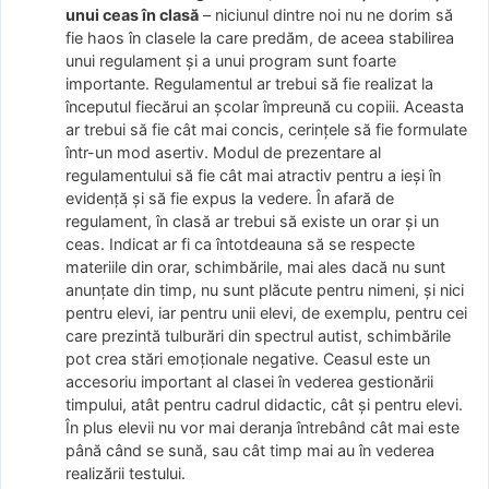
unui ceas în clasă
– niciunul dintre noi nu ne dorim să
fie haos în clasele la care predăm, de aceea stabilirea
unui regulament și a unui program sunt foarte
importante. Regulamentul ar trebui să fie realizat la
începutul fiecărui an școlar împreună cu copiii. Aceasta
ar trebui să fie cât mai concis, cerințele să fie formulate
într-un mod asertiv. Modul de prezentare al
regulamentului să fie cât mai atractiv pentru a ieși în
evidență și să fie expus la vedere. În afară de
regulament, în clasă ar trebui să existe un orar și un
ceas. Indicat ar fi ca întotdeauna să se respecte
materiile din orar, schimbările, mai ales dacă nu sunt
anunțate din timp, nu sunt plăcute pentru nimeni, și nici
pentru elevi, iar pentru unii elevi, de exemplu, pentru cei
care prezintă tulburări din spectrul autist, schimbările
pot crea stări emoționale negative. Ceasul este un
accesoriu important al clasei în vederea gestionării
timpului, atât pentru cadrul didactic, cât și pentru elevi.
În plus elevii nu vor mai deranja întrebând cât mai este
până când se sună, sau cât timp mai au în vederea
realizării testului.