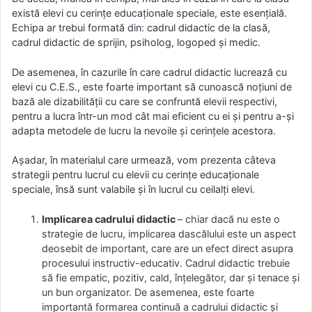
există elevi cu cerințe educaționale speciale, este esențială.
Echipa ar trebui formată din: cadrul didactic de la clasă,
cadrul didactic de sprijin, psiholog, logoped și medic.
De asemenea, în cazurile în care cadrul didactic lucrează cu
elevi cu C.E.S., este foarte important să cunoască noțiuni de
bază ale dizabilității cu care se confruntă elevii respectivi,
pentru a lucra într-un mod cât mai eficient cu ei și pentru a-și
adapta metodele de lucru la nevoile și cerințele acestora.
Așadar, în materialul care urmează, vom prezenta câteva
strategii pentru lucrul cu elevii cu cerințe educaționale
speciale, însă sunt valabile și în lucrul cu ceilalți elevi.
Implicarea cadrului didactic
– chiar dacă nu este o
strategie de lucru, implicarea dascălului este un aspect
deosebit de important, care are un efect direct asupra
procesului instructiv-educativ. Cadrul didactic trebuie
să fie empatic, pozitiv, cald, înțelegător, dar și tenace și
un bun organizator. De asemenea, este foarte
importantă formarea continuă a cadrului didactic și