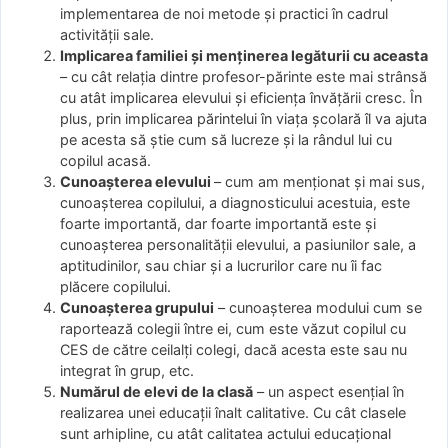
implementarea de noi metode și practici în cadrul
activității sale.
Implicarea familiei și menținerea legăturii cu aceasta
– cu cât relația dintre profesor-părinte este mai strânsă
cu atât implicarea elevului și eficiența învățării cresc. În
plus, prin implicarea părintelui în viața școlară îl va ajuta
pe acesta să știe cum să lucreze și la rândul lui cu
copilul acasă.
Cunoașterea elevului
– cum am menționat și mai sus,
cunoașterea copilului, a diagnosticului acestuia, este
foarte importantă, dar foarte importantă este și
cunoașterea personalității elevului, a pasiunilor sale, a
aptitudinilor, sau chiar și a lucrurilor care nu îi fac
plăcere copilului.
Cunoașterea grupului
– cunoașterea modului cum se
raportează colegii între ei, cum este văzut copilul cu
CES de către ceilalți colegi, dacă acesta este sau nu
integrat în grup, etc.
Numărul de elevi de la clasă
– un aspect esențial în
realizarea unei educații înalt calitative. Cu cât clasele
sunt arhipline, cu atât calitatea actului educațional