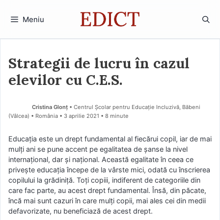
Sari
la
Meniu
conținut
Strategii de lucru în cazul
elevilor cu C.E.S.
Cristina Glonț
• Centrul Școlar pentru Educație Incluzivă, Băbeni
(Vâlcea) • România
3 aprilie 2021
• 8 minute
Educația este un drept fundamental al fiecărui copil, iar de mai
mulți ani se pune accent pe egalitatea de șanse la nivel
internațional, dar și național. Această egalitate în ceea ce
privește educația începe de la vârste mici, odată cu înscrierea
copilului la grădiniță. Toți copiii, indiferent de categoriile din
care fac parte, au acest drept fundamental. Însă, din păcate,
încă mai sunt cazuri în care mulți copii, mai ales cei din medii
defavorizate, nu beneficiază de acest drept.