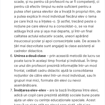
scade, și nu pentru că profesorii nu ar fi competenți, ci
pentru că efectiv timpul nu este suficient pentru a
putea oferi șansa elevilor de a învață în propriul ritm, de
a putea explica în mod individual fiecărui elev o tema
pe care încă nu a înțeles-o. Și astfel, trecând peste o
noțiune pe care elevul nu a consolidat-o, se va mai
adăuga încă una și așa mai departe, și într-un final
calitatea actului educativ scade, uneori apărând
insuccesul școlar și apoi consecințele sale. De aceea în
țări mai dezvoltate sunt angajați la clase asistenți ai
cadrelor didactice.
Unirea a două clase
– prin această metodă de lucru se
poate lucra în același timp frontal și individual. În timp
ce unul din profesori prezintă informațiile într-un mod
frontal, celălalt cadru didactic ajută la consolidarea
noțiunilor de către elevi într-un mod individual, sau în
grupuri mai mici, formate din elevi cu nevoi
asemănătoare.
Învățarea elev-elev
– are la bază învățarea între elevi,
adică un copil care prezintă abilități sociale bune poate
ajuta un elev cu cerințe educaționale speciale. Acest
lucru îl va ajuta atât pe elevul care ajută, cât și pe