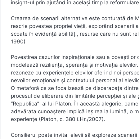
insight-ul prin ajutând în același timp la reformular
Crearea de scenarii alternative este conturată de Mi
rescrie povestea propriei vieții, explorând scenarii al
scoate în evidență abilități, resurse care nu sunt 
1990)
Povestirea cazurilor inspiraționale sau a poveștilo
modelează reziliența, speranța și motivația elevilor
rezoneze cu experiențele elevilor oferind noi persp
nevoilor emoționale și contextului personal al elevi
O metaforă ce se focalizează pe discerapața dintre 
procesul de eliberare din limitările percepției și ale 
“Republica” al lui Platon. În această alegorie, oameni
adevărata cunoaștere implică ieșirea la lumină, o me
experiențe (Platon, c. 380 î.Hr./2007).
Consilierul poate invita elevii să exploreze scenarii