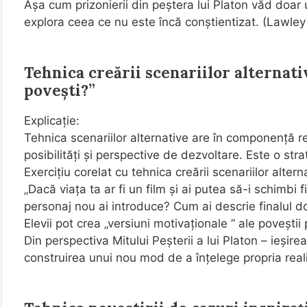
Așa cum prizonierii din peștera lui Platon văd doar 
explora ceea ce nu este încă conștientizat. (Lawle
Tehnica creării scenariilor alternati
povești?”
Explicație:
Tehnica scenariilor alternative are în componență re
posibilități și perspective de dezvoltare. Este o stra
Exercițiu corelat cu tehnica creării scenariilor altern
„Dacă viața ta ar fi un film și ai putea să-i schimbi
personaj nou ai introduce? Cum ai descrie finalul do
Elevii pot crea „versiuni motivaționale ” ale poveștii
Din perspectiva Mitului Peșterii a lui Platon – ieși
construirea unui nou mod de a înțelege propria real