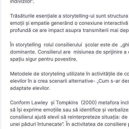
indivizilor”.
Trăsăturile esențiale a storytelling-ul sunt structura
emoții și empatie generând o conexiune interactivă î
profundă ce are impact asupra transmiterii mai depa
În storytelling rolul consilierului școlar este de „gh
dominante. Consilierul are misiunea de sprijinire a
spațiu sigur pentru povestire.
Metodele de storyteling utilizate în activitățile de 
elevilor în a crea scenarii alternative- „Cum s-ar d
adaptate elevilor.
Conform Lawley și Tompkins (2000) metafora includ
să își exprime emoțiile sau să identifice și verbaliz
consilierul ajută elevii să reinterpreteze situația: d
unei păduri întunecate”. În activitatea de consilier