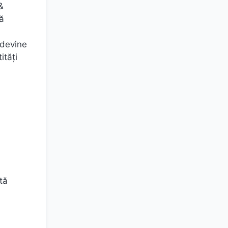
&
ă
 devine
ități
tă