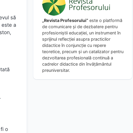
evul să
„Revista Profesorului”
este o platformă
i este a
de comunicare și de dezbatere pentru
ston,
profesioniștii educației, un instrument în
sprijinul reflecției asupra practicilor
didactice în conjuncție cu repere
teoretice, precum și un catalizator pentru
dezvoltarea profesională continuă a
cadrelor didactice din învățământul
ptată
preuniversitar.
r
fi o