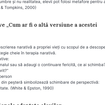
umbre și nu realitatea, elevii pot folosi metafore pentru 
y & Tompkins, 2000)
ve „Cum ar fi o altă versiune a acestei
scrierea narativă a propriei vieți cu scopul de a descope
tegie cheie în terapia narativă.
ative:
 finalul sau să adaugi o continuare fericită, ce ai schimba
rit?”
 person
rea din peșteră simbolizează schimbare de perspectivă:
itate. (White & Epston, 1990)