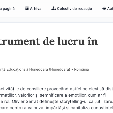
a pagină
Arhiva
Colectiv de redacție
Aut
strument de lucru în
tență Educațională Hunedoara (Hunedoara) • România
tivitățile de consiliere provocând astfel pe elevi să dis
țiilor, valorilor și semnificare a emoțiilor, cum ar fi
rol. Olivier Serrat definește storytelling-ul ca „utilizare
are pentru a valoriza, împărtăși și capitaliza cunoștințe