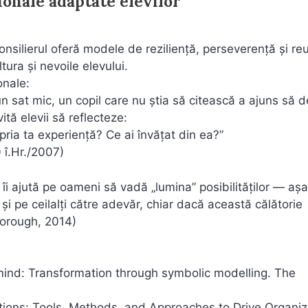
ionale adaptate elevilor
onsilierul oferă modele de reziliență, perseverență și reu
tura și nevoile elevului.
onale:
un sat mic, un copil care nu știa să citească a ajuns să 
ită elevii să reflecteze:
ia ta experiență? Ce ai învățat din ea?”
0 î.Hr./2007)
 îi ajută pe oameni să vadă „lumina” posibilităților — aș
 și pe ceilalți către adevăr, chiar dacă această călătorie
borough, 2014)
 mind: Transformation through symbolic modelling. The
lutions: Tools, Methods, and Approaches to Drive Organiz