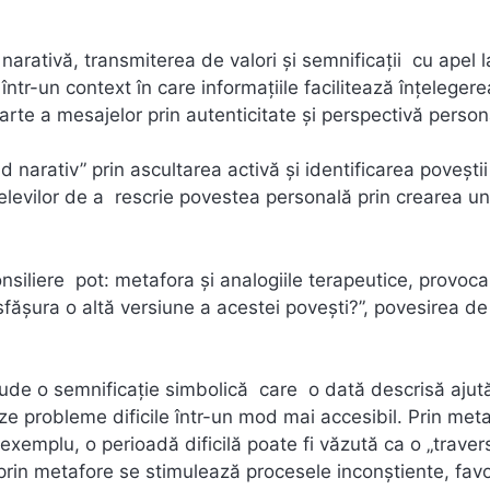
 narativă, transmiterea de valori și semnificații cu apel l
ntr-un context în care informațiile facilitează înțelegere
rte a mesajelor prin autenticitate și perspectivă person
id narativ” prin ascultarea activă și identificarea poveștii
 elevilor de a rescrie povestea personală prin crearea un
consiliere pot: metafora și analogiile terapeutice, provoc
esfășura o altă versiune a acestei povești?”, povesirea de
e o semnificație simbolică care o dată descrisă ajută 
eze probleme dificile într-un mod mai accesibil. Prin met
e exemplu, o perioadă dificilă poate fi văzută ca o „traver
e prin metafore se stimulează procesele inconștiente, fav