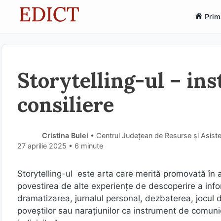
Sari
Prim
la
conținut
Storytelling-ul – in
consiliere
Cristina Bulei
• Centrul Județean de Resurse și Asis
27 aprilie 2025
• 6 minute
Storytelling-ul este arta care merită promovată în ac
povestirea de alte experiențe de descoperire a informa
dramatizarea, jurnalul personal, dezbaterea, jocul de 
poveștilor sau narațiunilor ca instrument de comunic