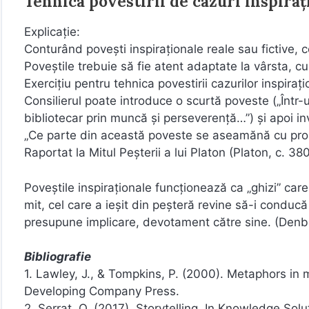
Tehnica povestirii de cazuri inspiraț
Explicație:
Conturând povești inspiraționale reale sau fictive, c
Poveștile trebuie să fie atent adaptate la vârsta, cul
Exercițiu pentru tehnica povestirii cazurilor inspirați
Consilierul poate introduce o scurtă poveste („Într-
bibliotecar prin muncă și perseverență…”) și apoi inv
„Ce parte din această poveste se aseamănă cu propr
Raportat la Mitul Peșterii a lui Platon (Platon, c. 38
Poveștile inspiraționale funcționează ca „ghizi” care
mit, cel care a ieșit din peșteră revine să-i conducă
presupune implicare, devotament către sine. (Den
Bibliografie
1. Lawley, J., & Tompkins, P. (2000). Metaphors in
Developing Company Press.
2. Serrat, O. (2017). Storytelling. In Knowledge So