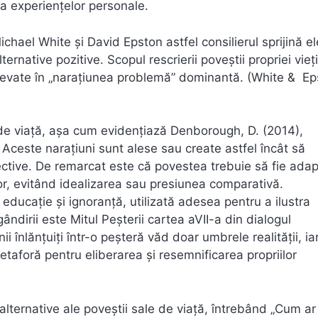
ea experiențelor personale.
chael White și David Epston astfel consilierul sprijină el
ternative pozitive. Scopul rescrierii poveștii propriei vieț
relevate în „narațiunea problemă” dominantă. (White & Ep
r de viață, așa cum evidențiază Denborough, D. (2014),
. Aceste narațiuni sunt alese sau create astfel încât să
ective. De remarcat este că povestea trebuie să fie ada
lor, evitând idealizarea sau presiunea comparativă.
educație și ignoranță, utilizată adesea pentru a ilustra
gândirii este Mitul Peșterii cartea aVII-a din dialogul
i înlănțuiți într-o peșteră văd doar umbrele realității, ia
taforă pentru eliberarea și resemnificarea propriilor
 alternative ale poveștii sale de viață, întrebând „Cum ar 