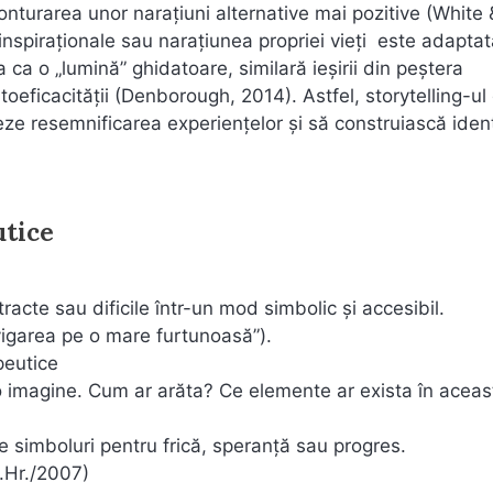
conturarea unor narațiuni alternative mai pozitive (White 
nspiraționale sau narațiunea propriei vieți este adaptat
 ca o „lumină” ghidatoare, similară ieșirii din peștera
utoeficacității (Denborough, 2014). Astfel, storytelling-ul
eze resemnificarea experiențelor și să construiască ident
utice
acte sau dificile într-un mod simbolic și accesibil.
vigarea pe o mare furtunoasă”).
peutice
o imagine. Cum ar arăta? Ce elemente ar exista în aceas
le simboluri pentru frică, speranță sau progres.
î.Hr./2007)