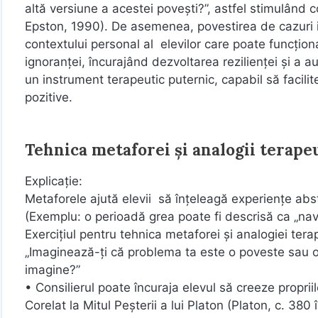
altă versiune a acestei povești?”, astfel stimulând 
Epston, 1990). De asemenea, povestirea de cazuri i
contextului personal al elevilor care poate funcționa
ignoranței, încurajând dezvoltarea rezilienței și a a
un instrument terapeutic puternic, capabil să facilit
pozitive.
Tehnica metaforei și analogii terape
Explicație:
Metaforele ajută elevii să înțeleagă experiențe abstr
(Exemplu: o perioadă grea poate fi descrisă ca „na
Exercițiul pentru tehnica metaforei și analogiei tera
„Imaginează-ți că problema ta este o poveste sau 
imagine?”
• Consilierul poate încuraja elevul să creeze proprii
Corelat la Mitul Peșterii a lui Platon (Platon, c. 380 