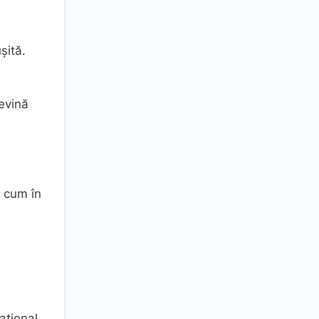
șită.
devină
a cum în
ational