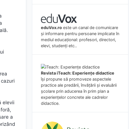
a
a
eduVox.ro
este un canal de comunicare
ală.
și informare pentru persoane implicate în
mediul educațional: profesori, directori,
elevi, studenți etc..
ui
Revista iTeach: Experienţe didactice
area
îşi propune să promoveze aspectele
 cazuri
practice ale predării, învăţării şi evaluării
şcolare prin aducerea în prim plan a
experienţelor concrete ale cadrelor
elevii
didactice.
aforă,
sare a
orizând