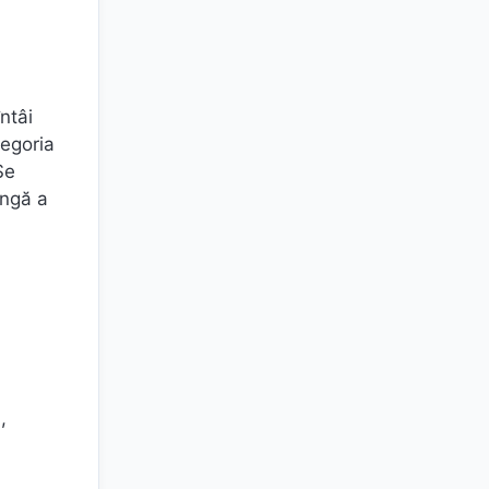
ntâi
tegoria
Se
ângă a
,