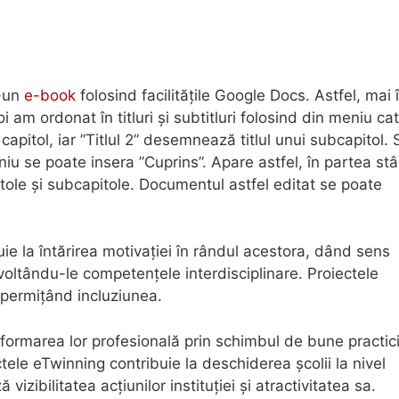
r-un
e-book
folosind facilitățile Google Docs. Astfel, mai î
i am ordonat în titluri și subtitluri folosind din meniu ca
ui capitol, iar ”Titlul 2” desemnează titlul unui subcapitol. 
iu se poate insera ”Cuprins”. Apare astfel, în partea st
tole și subcapitole. Documentul astfel editat se poate
uie la întărirea motivației în rândul acestora, dând sens
zvoltându-le competențele interdisciplinare. Proiectele
 permițând incluziunea.
 formarea lor profesională prin schimbul de bune practici
tele eTwinning contribuie la deschiderea școlii la nivel
izibilitatea acțiunilor instituției și atractivitatea sa.