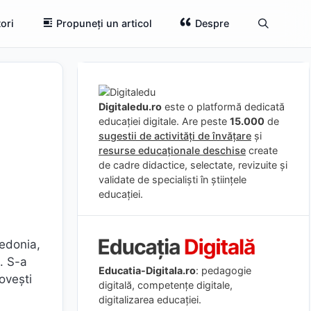
ori
Propuneți un articol
Despre
Digitaledu.ro
este o platformă dedicată
educației digitale. Are peste
15.000
de
sugestii de activități de învățare
și
resurse educaționale deschise
create
de cadre didactice, selectate, revizuite și
validate de specialiști în științele
educației.
cedonia,
i. S-a
Educatia-Digitala.ro
: pedagogie
ovești
digitală, competențe digitale,
digitalizarea educației.