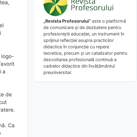
tea,
„Revista Profesorului”
este o platformă
el
de comunicare și de dezbatere pentru
i
profesioniștii educației, un instrument în
sprijinul reflecției asupra practicilor
didactice în conjuncție cu repere
teoretice, precum și un catalizator pentru
 logo-
dezvoltarea profesională continuă a
favorit
cadrelor didactice din învățământul
i a
preuniversitar.
te de
cut
ratere.
rnă. Ca
e