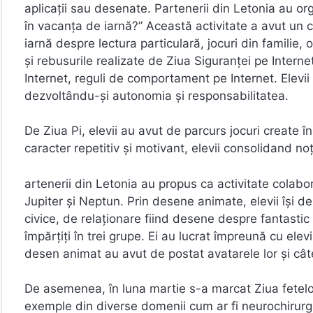
aplicații sau desenate. Partenerii din Letonia au org
în vacanța de iarnă?” Această activitate a avut un c
iarnă despre lectura particulară, jocuri din familie, o
și rebusurile realizate de Ziua Siguranței pe Interne
Internet, reguli de comportament pe Internet. Elevii 
dezvoltându-și autonomia și responsabilitatea.
De Ziua Pi, elevii au avut de parcurs jocuri create î
caracter repetitiv și motivant, elevii consolidand n
artenerii din Letonia au propus ca activitate cola
Jupiter și Neptun. Prin desene animate, elevii își
civice, de relaționare fiind desene despre fantastic 
împărțiți în trei grupe. Ei au lucrat împreună cu elevi
desen animat au avut de postat avatarele lor și câte
De asemenea, în luna martie s-a marcat Ziua fetelor 
exemple din diverse domenii cum ar fi neurochirurgi