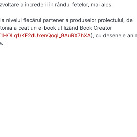
voltare a încrederii în rândul fetelor, mai ales.
la nivelul fiecărui partener a produselor proiectului, de
Letonia a ceat un e-book utilizând Book Creator
pY1HOLq1/KE2dUxenQoql_9AuRX7hXA
), cu desenele ani
e.