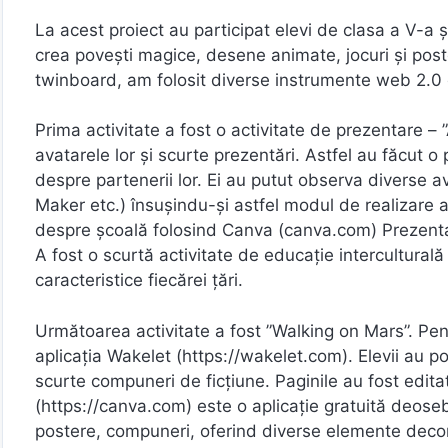
La acest proiect au participat elevi de clasa a V-a ș
crea povești magice, desene animate, jocuri și po
twinboard, am folosit diverse instrumente web 2.0 
Prima activitate a fost o activitate de prezentare –
avatarele lor și scurte prezentări. Astfel au făcut o 
despre partenerii lor. Ei au putut observa diverse av
Maker etc.) însușindu-și astfel modul de realizare 
despre școală folosind Canva (canva.com) Prezentarea
A fost o scurtă activitate de educație interculturală 
caracteristice fiecărei țări.
Următoarea activitate a fost ”Walking on Mars”. Pen
aplicația Wakelet (https://wakelet.com). Elevii au po
scurte compuneri de ficțiune. Paginile au fost edita
(https://canva.com) este o aplicație gratuită deosebi
postere, compuneri, oferind diverse elemente decora