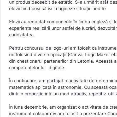
un produs deosebit de estetic. S-a urmărit atât de
elevii fiind puși să își imagineze situații inedite.
Elevii au redactat compunerile în limba engleză și le
experiența realizării unor astfel de lucrări, dezvol
curiozitatea.
Pentru concursul de logo-uri am folosit ca instrumen
uri folosind diverse aplicații (Canva, Logo Maker etc)
din chestionarul partenerilor din Letonia. Această act
competențelor lor digitale.
În continuare, am partajat o activitate de determina
matematică aplicată în astronomie. Cu această oca
dintr-o proporție într-un mod atractiv, repetitiv, uti
În luna decembrie, am organizat o activitate de crear
instrument colaborativ am folosit o prezentare Canva 