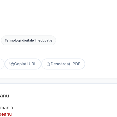
Tehnologii digitale în educație
Copiați URL
Descărcați PDF
PDF
eanu
România
mbeanu