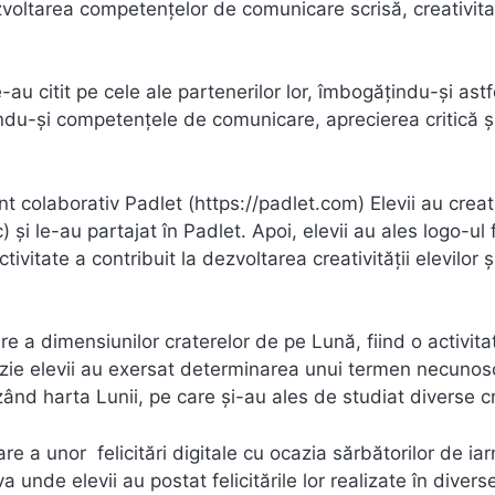
zvoltarea competențelor de comunicare scrisă, creativita
-au citit pe cele ale partenerilor lor, îmbogățindu-și astf
tându-și competențele de comunicare, aprecierea critică ș
t colaborativ Padlet (https://padlet.com) Elevii au creat
 și le-au partajat în Padlet. Apoi, elevii au ales logo-ul 
ivitate a contribuit la dezvoltarea creativității elevilor ș
re a dimensiunilor craterelor de pe Lună, fiind o activita
zie elevii au exersat determinarea unui termen necunos
lizând harta Lunii, pe care și-au ales de studiat diverse c
e a unor felicitări digitale cu ocazia sărbătorilor de ia
unde elevii au postat felicitările lor realizate în divers