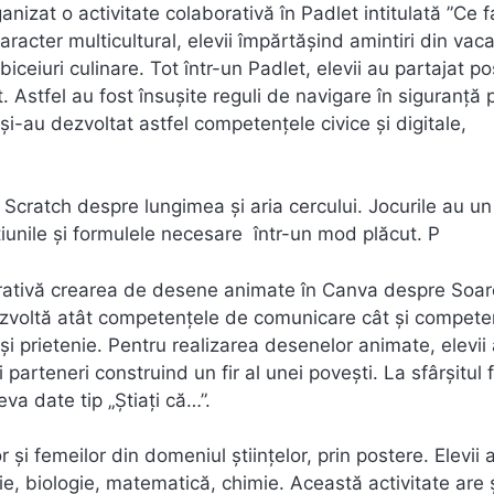
anizat o activitate colaborativă în Padlet intitulată ”Ce f
aracter multicultural, elevii împărtășind amintiri din vac
biceiuri culinare. Tot într-un Padlet, elevii au partajat p
t. Astfel au fost însușite reguli de navigare în siguranță 
și-au dezvoltat astfel competențele civice și digitale,
n Scratch despre lungimea și aria cercului. Jocurile au un
oțiunile și formulele necesare într-un mod plăcut. P
borativă crearea de desene animate în Canva despre Soar
 dezvoltă atât competențele de comunicare cât și compete
și prietenie. Pentru realizarea desenelor animate, elevii 
i parteneri construind un fir al unei povești. La sfârșitul 
va date tip „Știați că…”.
și femeilor din domeniul științelor, prin postere. Elevii 
e, biologie, matematică, chimie. Această activitate are 