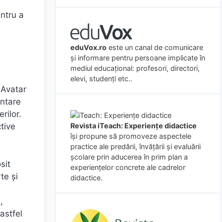
entru a
eduVox.ro
este un canal de comunicare
și informare pentru persoane implicate în
mediul educațional: profesori, directori,
elevi, studenți etc..
 Avatar
entare
rilor.
Revista iTeach: Experienţe didactice
ctive
îşi propune să promoveze aspectele
practice ale predării, învăţării şi evaluării
şcolare prin aducerea în prim plan a
sit
experienţelor concrete ale cadrelor
te și
didactice.
,
astfel