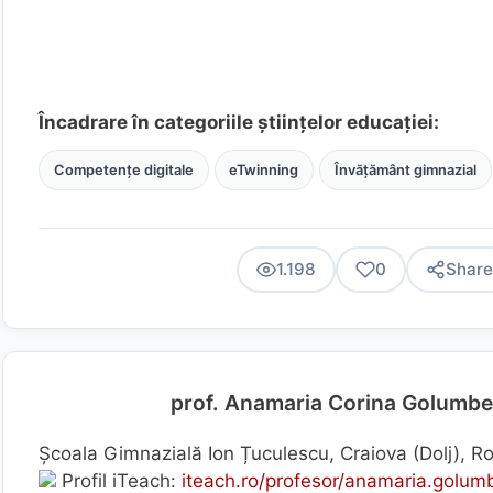
Încadrare în categoriile științelor educației:
Competențe digitale
eTwinning
Învățământ gimnazial
1.198
0
Share
prof. Anamaria Corina Golumb
Școala Gimnazială Ion Țuculescu, Craiova (Dolj), 
Profil iTeach:
iteach.ro/profesor/anamaria.golu