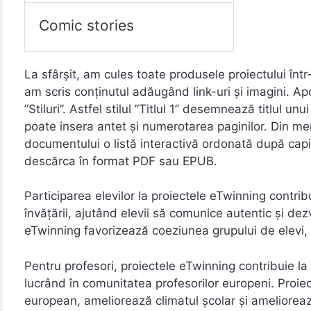
Comic stories
La sfârșit, am cules toate produsele proiectului înt
am scris conținutul adăugând link-uri și imagini. Apo
”Stiluri”. Astfel stilul ”Titlul 1” desemnează titlul un
poate insera antet și numerotarea paginilor. Din men
documentului o listă interactivă ordonată după capi
descărca în format PDF sau EPUB.
Participarea elevilor la proiectele eTwinning contrib
învățării, ajutând elevii să comunice autentic și de
eTwinning favorizează coeziunea grupului de elevi,
Pentru profesori, proiectele eTwinning contribuie la
lucrând în comunitatea profesorilor europeni. Proiec
european, ameliorează climatul școlar și ameliorează v