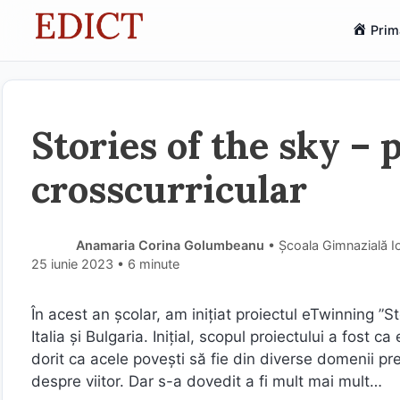
Sari
Prim
la
conținut
Stories of the sky –
crosscurricular
Anamaria Corina Golumbeanu
• Școala Gimnazială Io
25 iunie 2023
• 6 minute
În acest an școlar, am inițiat proiectul eTwinning ”S
Italia și Bulgaria. Inițial, scopul proiectului a fost 
dorit ca acele povești să fie din diverse domenii pr
despre viitor. Dar s-a dovedit a fi mult mai mult…