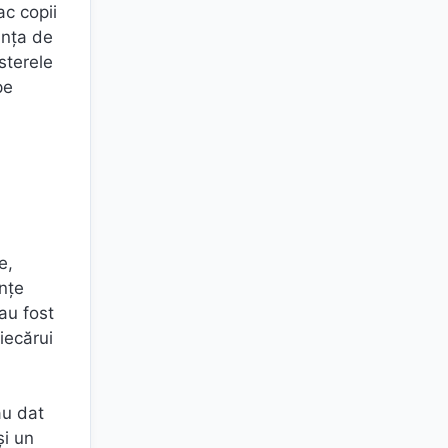
ac copii
anța de
osterele
pe
e,
nțe
au fost
fiecărui
au dat
și un