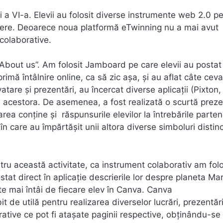
i a VI-a. Elevii au folosit diverse instrumente web 2.0 p
stere. Deoarece noua platformă eTwinning nu a mai avut
colaborative.
 ”About us”. Am folosit Jamboard pe care elevii au postat
primă întâlnire online, ca să zic așa, și au aflat câte ceva
atare și prezentări, au încercat diverse aplicații (Pixton,
a acestora. De asemenea, a fost realizată o scurtă prez
 conține și răspunsurile elevilor la întrebările partene
în care au împărtășit unii altora diverse simboluri distin
tru această activitate, ca instrument colaborativ am folo
stat direct în aplicație descrierile lor despre planeta Mar
te mai întâi de fiecare elev în Canva. Canva
t de utilă pentru realizarea diverselor lucrări, prezentări
tive ce pot fi atașate paginii respective, obținându-se 