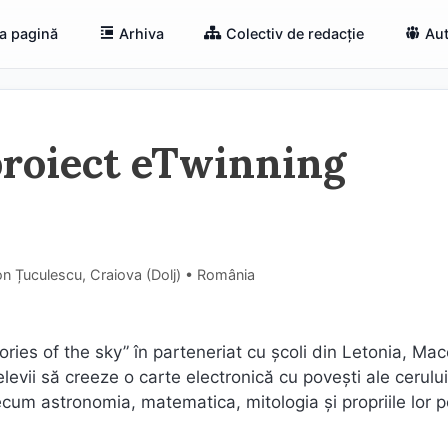
a pagină
Arhiva
Colectiv de redacție
Aut
 proiect eTwinning
n Țuculescu, Craiova (Dolj) • România
tories of the sky” în parteneriat cu școli din Letonia, Ma
ca elevii să creeze o carte electronică cu povești ale cerulu
ecum astronomia, matematica, mitologia și propriile lor p