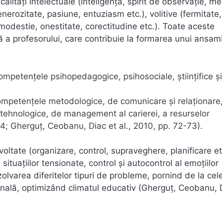
calități intelectuale (inteligență, spirit de observație, m
nerozitate, pasiune, entuziasm etc.), volitive (fermitate,
odestie, onestitate, corectitudine etc.). Toate aceste
 profesorului, care contribuie la formarea unui ansam
mpetențele psihopedagogice, psihosociale, științifice și
ompetențele metodologice, de comunicare și relaționare
i tehnologice, de management al carierei, a resurselor
24; Gherguț, Ceobanu, Diac et al., 2010, pp. 72-73).
tate (organizare, control, supraveghere, planificare etc
ituațiilor tensionate, control și autocontrol al emoțiilor
olvarea diferitelor tipuri de probleme, pornind de la cel
ională, optimizând climatul educativ (Gherguț, Ceobanu, 