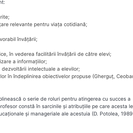
nt:
rite;
ățare relevante pentru viața cotidiană;
orabil învățării;
e, în vederea facilitării învățării de către elevi;
zare a informațiilor;
dezvoltării intelectuale a elevilor;
lor în îndeplinirea obiectivelor propuse (Gherguț, Ceoba
plinească o serie de roluri pentru atingerea cu succes a
profesor constă în sarcinile și atribuțiile pe care acesta l
ducaționale și manageriale ale acestuia (D. Potolea, 1989