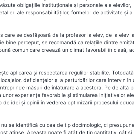
zute obligațiile instituționale și personale ale elevilor,
alieri ale responsabilităților, formelor de activitate și a
s care se desfășoară de la profesor la elev, de la elev l
fie bine perceput, se recomandă ca relațiile dintre emițăt
 bună comunicare creează un climat favorabil în clasă, a
ște aplicarea și respectarea regulilor stabilite. Totodată
ocajelor, deficiențelor și a perturbărilor care intervin în
e întreprinde măsuri de înlăturare a acestora. Pe de altă p
a unor experiențe favorabile și stimularea inițiativelor elev
de idei și opinii în vederea optimizării procesului educa
 nu se identifică cu cea de tip docimologic, ci presupun
ost atinse. Aceasta poate fi atât de tip cantitativ, cât și