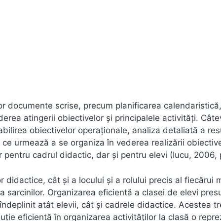
or documente scrise, precum planificarea calendaristică,
rea atingerii obiectivelor și principalele activități. Cât
abilirea obiectivelor operaționale, analiza detaliată a res
r ce urmează a se organiza în vederea realizării obiective
or pentru cadrul didactic, dar și pentru elevi (Iucu, 2006, 
idactice, cât și a locului și a rolului precis al fiecăru
e a sarcinilor. Organizarea eficientă a clasei de elevi pre
 îndeplinit atât elevii, cât și cadrele didactice. Acestea t
uție eficientă în organizarea activităților la clasă o repre