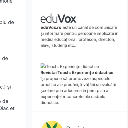
emorie
blu de
eduVox.ro
este un canal de comunicare
și informare pentru persoane implicate în
mediul educațional: profesori, directori,
elevi, studenți etc..
, de
Revista iTeach: Experienţe didactice
îşi propune să promoveze aspectele
practice ale predării, învăţării şi evaluării
.) și
şcolare prin aducerea în prim plan a
experienţelor concrete ale cadrelor
e de
didactice.
Diac et