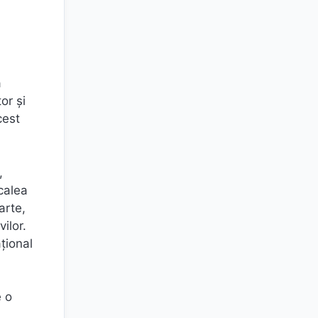
a
or și
cest
,
 calea
arte,
ilor.
țional
e o