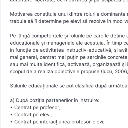
Motivarea constituie unul dintre rolurile dominante a
trebuie să îi determine pe elevi să rezolve în mod vo
Pe lângă competențele și rolurile pe care le deține c
educaționale și manageriale ale acestuia. În timp ce
în funcție de activitatea instructiv-educativă, și av
mai general, centrat mai puțin pe sarcinile concret
sau mai multe identifică, activează, organizează și 
scopul de a realiza obiectivele propuse (Iucu, 2006,
Stilurile educaționale se pot clasifica după următoar
a) După poziția partenerilor în instruire:
• Centrat pe profesor;
• Centrat pe elevi;
• Centrat pe interacțiunea profesor-elevi;