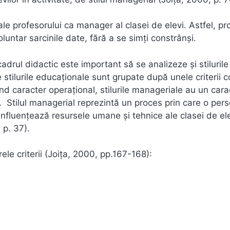
le profesorului ca manager al clasei de elevi. Astfel, pr
luntar sarcinile date, fără a se simți constrânși.
adrul didactic este important să se analizeze și stilurile
 stilurile educaționale sunt grupate după unele criterii 
ând caracter operațional, stilurile manageriale au un cara
e. Stilul managerial reprezintă un proces prin care o per
influențează resursele umane și tehnice ale clasei de el
 p. 37).
ele criterii (Joița, 2000, pp.167-168):