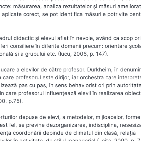
incte: măsurarea, analiza rezultatelor și măsuri ameliorat
aplicate corect, se pot identifica măsurile potrivite pent
adrul didactic și elevul aflat în nevoie, având ca scop pr
feri consiliere în diferite domenii precum: orientare școla
nală și a grupului etc. (Iucu, 2006, p. 147).
care a elevilor de către profesor. Durkheim, în denumi
 în care profesorul este dirijor, iar orchestra care interpre
zează pas cu pas, în sens behaviorist ori prin autoritat
rin care profesorul influențează elevii în realizarea obiect
00, p.75).
urilor depuse de elevi, a metodelor, mijloacelor, forme
cest fel, se previne dezorganizarea, indisciplina, nesesiz
iența coordonării depinde de climatul din clasă, relația
vilor în activitate, de stilul managerial (Joița, 2000, p. 7