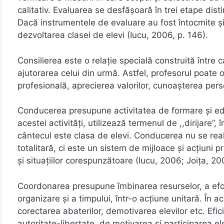
calitativ. Evaluarea se desfășoară în trei etape dist
Dacă instrumentele de evaluare au fost întocmite și 
dezvoltarea clasei de elevi (Iucu, 2006, p. 146).
Consilierea este o relație specială construită între c
ajutorarea celui din urmă. Astfel, profesorul poate o
profesională, aprecierea valorilor, cunoașterea perso
Conducerea presupune activitatea de formare și edu
acestei activități, utilizează termenul de ,,dirijare”,
cântecul este clasa de elevi. Conducerea nu se reali
totalitară, ci este un sistem de mijloace și acțiuni p
și situațiilor corespunzătoare (Iucu, 2006; Joița, 20
Coordonarea presupune îmbinarea resurselor, a efort
organizare și a timpului, într-o acțiune unitară. În a
corectarea abaterilor, demotivarea elevilor etc. Efic
autoritate-libertate, de motivarea și participarea ele