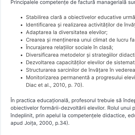
Principalele competențe de factură managerială su
Stabilirea clară a obiectivelor educative urmă
Identificarea și realizarea activităților de înv
Adaptarea la diversitatea elevilor;
Crearea și menținerea unui climat de lucru fav
Încurajarea relațiilor sociale în clasă;
Diversificarea metodelor și strategiilor didactic
Dezvoltarea capacităților elevilor de sistemati
Structurarea sarcinilor de învățare în vederea 
Monitorizarea permanentă a progresului elevi
Diac et al., 2010, p. 70).
În practica educațională, profesorul trebuie să înde
obiectivelor formării-dezvoltării elevilor. Rolul unui 
îndeplinit, prin apelul la competențele didactice, e
apud Joița, 2000, p.34).