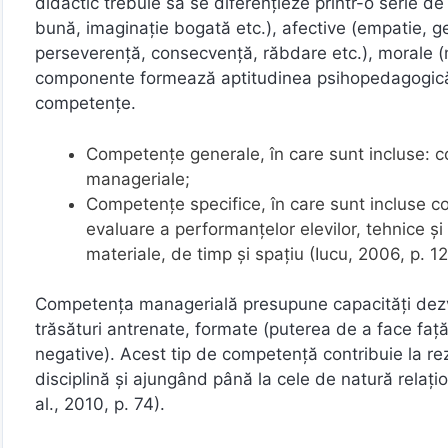
didactic trebuie să se diferențieze printr-o serie de 
bună, imaginație bogată etc.), afective (empatie, ge
perseverență, consecvență, răbdare etc.), morale (m
componente formează aptitudinea psihopedagogică a
competențe.
Competențe generale, în care sunt incluse: co
manageriale;
Competențe specifice, în care sunt incluse c
evaluare a performanțelor elevilor, tehnice ș
materiale, de timp și spațiu (Iucu, 2006, p. 1
Competența managerială presupune capacități dezvol
trăsături antrenate, formate (puterea de a face față s
negative). Acest tip de competență contribuie la rez
disciplină și ajungând până la cele de natură relaț
al., 2010, p. 74).