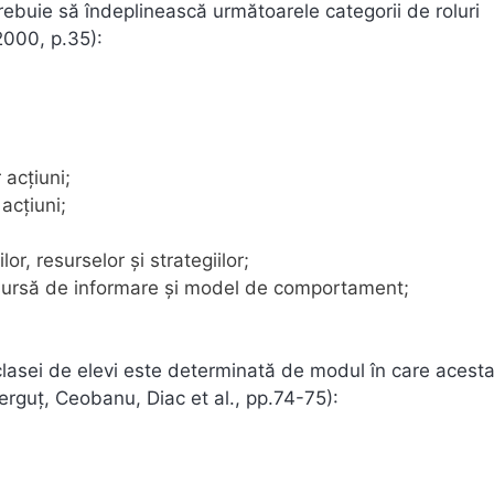
l trebuie să îndeplinească următoarele categorii de roluri
2000, p.35):
 acțiuni;
acțiuni;
lor, resurselor și strategiilor;
, sursă de informare și model de comportament;
lasei de elevi este determinată de modul în care acesta 
erguț, Ceobanu, Diac et al., pp.74-75):