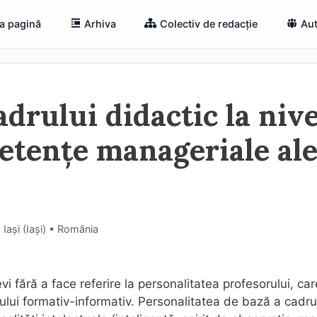
a pagină
Arhiva
Colectiv de redacție
Aut
cadrului didactic la niv
petențe manageriale al
Iași (Iaşi) • România
fără a face referire la personalitatea profesorului, car
ului formativ-informativ. Personalitatea de bază a cadru