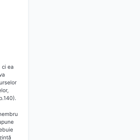
 ci ea
eva
urselor
lor,
p.140).
i membru
supune
rebuie
zintă