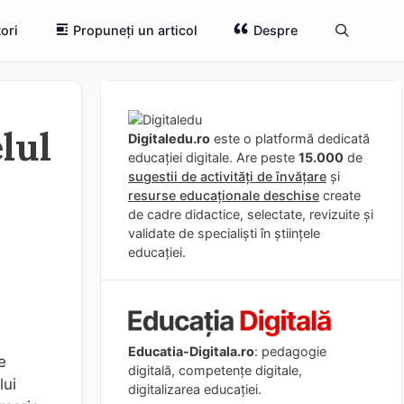
ori
Propuneți un articol
Despre
elul
Digitaledu.ro
este o platformă dedicată
educației digitale. Are peste
15.000
de
e
sugestii de activități de învățare
și
resurse educaționale deschise
create
de cadre didactice, selectate, revizuite și
validate de specialiști în științele
educației.
Educatia-Digitala.ro
: pedagogie
e
digitală, competențe digitale,
lui
digitalizarea educației.