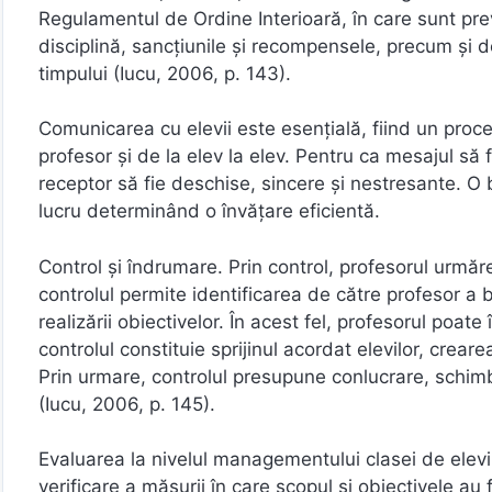
Regulamentul de Ordine Interioară, în care sunt prevă
disciplină, sancțiunile și recompensele, precum și det
timpului (Iucu, 2006, p. 143).
Comunicarea cu elevii este esențială, fiind un proce
profesor și de la elev la elev. Pentru ca mesajul să 
receptor să fie deschise, sincere și nestresante. O
lucru determinând o învățare eficientă.
Control și îndrumare. Prin control, profesorul urmăre
controlul permite identificarea de către profesor a bl
realizării obiectivelor. În acest fel, profesorul poat
controlul constituie sprijinul acordat elevilor, creare
Prin urmare, controlul presupune conlucrare, schimb 
(Iucu, 2006, p. 145).
Evaluarea la nivelul managementului clasei de elevi
verificare a măsurii în care scopul și obiectivele au f