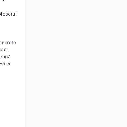
ofesorul
concrete
cter
soană
evi cu