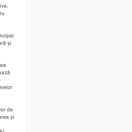
ive.
ru
incipal
ră și
rea
tează
e
ivelor
lor de
area și
6).