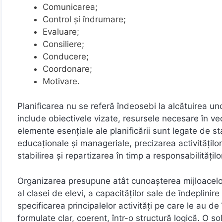
Comunicarea;
Control și îndrumare;
Evaluare;
Consiliere;
Conducere;
Coordonare;
Motivare.
Planificarea nu se referă îndeosebi la alcătuirea un
include obiectivele vizate, resursele necesare în vede
elemente esențiale ale planificării sunt legate de st
educaționale și manageriale, precizarea activitățilo
stabilirea și repartizarea în timp a responsabilitățil
Organizarea presupune atât cunoașterea mijloacelor d
al clasei de elevi, a capacităților sale de îndeplinir
specificarea principalelor activități pe care le au de
formulate clar, coerent, într-o structură logică. O sol