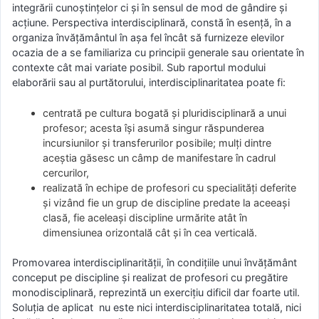
integrării cunoştinţelor ci şi în sensul de mod de gândire şi
acţiune. Perspectiva interdisciplinară, constă în esenţă, în a
organiza învăţământul în aşa fel încât să furnizeze elevilor
ocazia de a se familiariza cu principii generale sau orientate în
contexte cât mai variate posibil. Sub raportul modului
elaborării sau al purtătorului, interdisciplinaritatea poate fi:
centrată pe cultura bogată şi pluridisciplinară a unui
profesor; acesta îşi asumă singur răspunderea
incursiunilor şi transferurilor posibile; mulţi dintre
aceştia găsesc un câmp de manifestare în cadrul
cercurilor,
realizată în echipe de profesori cu specialităţi deferite
şi vizând fie un grup de discipline predate la aceeaşi
clasă, fie aceleaşi discipline urmărite atât în
dimensiunea orizontală cât şi în cea verticală.
Promovarea interdisciplinarităţii, în condiţiile unui învăţământ
conceput pe discipline şi realizat de profesori cu pregătire
monodisciplinară, reprezintă un exerciţiu dificil dar foarte util.
Soluţia de aplicat nu este nici interdisciplinaritatea totală, nici