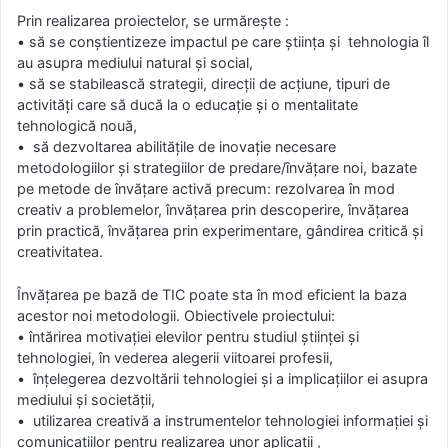
Prin realizarea proiectelor, se urmărește :
• să se conştientizeze impactul pe care ştiinţa şi tehnologia îl
au asupra mediului natural şi social,
• să se stabilească strategii, direcţii de acţiune, tipuri de
activităţi care să ducă la o educaţie şi o mentalitate
tehnologică nouă,
• să dezvoltarea abilităţile de inovaţie necesare
metodologiilor şi strategiilor de predare/învăţare noi, bazate
pe metode de învăţare activă precum: rezolvarea în mod
creativ a problemelor, învăţarea prin descoperire, învăţarea
prin practică, învăţarea prin experimentare, gândirea critică şi
creativitatea.
Învăţarea pe bază de TIC poate sta în mod eficient la baza
acestor noi metodologii. Obiectivele proiectului:
• întărirea motivaţiei elevilor pentru studiul ştiinţei şi
tehnologiei, în vederea alegerii viitoarei profesii,
• înţelegerea dezvoltării tehnologiei şi a implicaţiilor ei asupra
mediului şi societăţii,
• utilizarea creativă a instrumentelor tehnologiei informaţiei şi
comunicaţiilor pentru realizarea unor aplicaţii ,