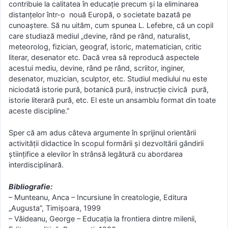
contribuie la calitatea în educaţie precum şi la eliminarea
distanţelor într-o nouă Europă, o societate bazată pe
cunoaştere. Să nu uităm, cum spunea L. Lefebre, că un copil
care studiază mediul „devine, rând pe rând, naturalist,
meteorolog, fizician, geograf, istoric, matematician, critic
literar, desenator etc. Dacă vrea să reproducă aspectele
acestui mediu, devine, rând pe rând, scriitor, inginer,
desenator, muzician, sculptor, etc. Studiul mediului nu este
niciodată istorie pură, botanică pură, instrucţie civică pură,
istorie literară pură, etc. El este un ansamblu format din toate
aceste discipline.”
Sper că am adus câteva argumente în sprijinul orientării
activităţii didactice în scopul formării şi dezvoltării gândirii
ştiinţifice a elevilor în strânsă legătură cu abordarea
interdisciplinară.
Bibliografie:
– Munteanu, Anca – Incursiune în creatologie, Editura
„Augusta”, Timişoara, 1999
– Văideanu, George – Educaţia la frontiera dintre milenii,