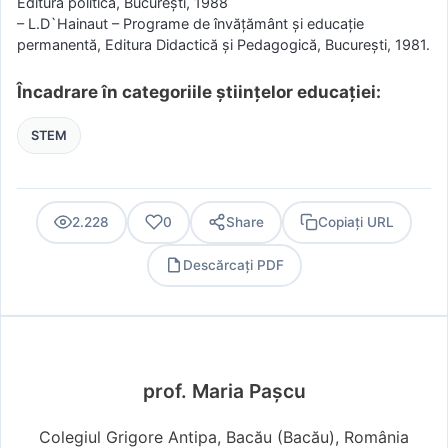
Editura politică, Bucureşti, 1988
– L.D`Hainaut – Programe de învăţământ şi educaţie
permanentă, Editura Didactică şi Pedagogică, Bucureşti, 1981.
Încadrare în categoriile științelor educației:
STEM
2.228
0
Share
Copiați URL
Descărcați PDF
PDF
prof. Maria Pașcu
Colegiul Grigore Antipa, Bacău (Bacău), România