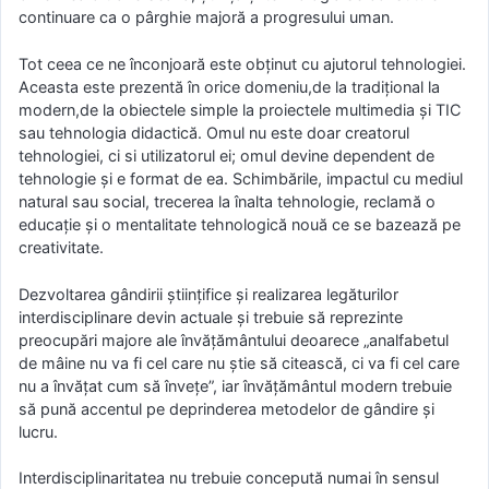
continuare ca o pârghie majoră a progresului uman.
Tot ceea ce ne înconjoară este obţinut cu ajutorul tehnologiei.
Aceasta este prezentă în orice domeniu,de la tradiţional la
modern,de la obiectele simple la proiectele multimedia şi TIC
sau tehnologia didactică. Omul nu este doar creatorul
tehnologiei, ci si utilizatorul ei; omul devine dependent de
tehnologie şi e format de ea. Schimbările, impactul cu mediul
natural sau social, trecerea la înalta tehnologie, reclamă o
educaţie şi o mentalitate tehnologică nouă ce se bazează pe
creativitate.
Dezvoltarea gândirii ştiinţifice şi realizarea legăturilor
interdisciplinare devin actuale şi trebuie să reprezinte
preocupări majore ale învăţământului deoarece „analfabetul
de mâine nu va fi cel care nu ştie să citească, ci va fi cel care
nu a învăţat cum să înveţe”, iar învăţământul modern trebuie
să pună accentul pe deprinderea metodelor de gândire şi
lucru.
Interdisciplinaritatea nu trebuie concepută numai în sensul