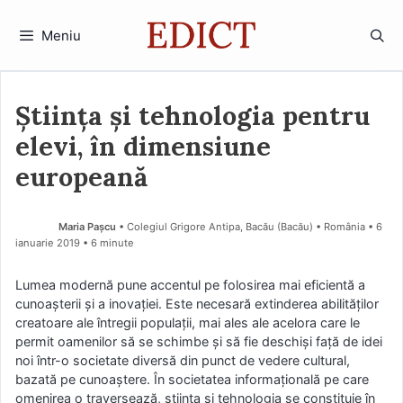
Sari
la
Meniu
conținut
Știinţa și tehnologia pentru
elevi, în dimensiune
europeană
Maria Pașcu
• Colegiul Grigore Antipa, Bacău (Bacău) • România
6
ianuarie 2019
• 6 minute
Lumea modernă pune accentul pe folosirea mai eficientă a
cunoaşterii şi a inovaţiei. Este necesară extinderea abilităţilor
creatoare ale întregii populaţii, mai ales ale acelora care le
permit oamenilor să se schimbe şi să fie deschişi faţă de idei
noi într-o societate diversă din punct de vedere cultural,
bazată pe cunoaştere. În societatea informaţională pe care
omenirea o traversează, ştiinţa şi tehnologia se constituie în