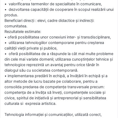
• valorificarea termenilor de specialitate în comunicare,
• dezvoltarea capacităţii de cooperare în scopul realizării unui
produs.
Beneficiari direcţi : elevi, cadre didactice și indirecţi:
comunitatea.
Rezultatele estimate:
• oferă posibilitatea unor conexiuni inter- şi transdisciplinare,
• utilizarea tehnologiilor contemporane pentru creşterea
calităţii vieţii private şi publice,
• oferă posibilitatea de a răspunde la cât mai multe probleme
din cele mai variate domenii; utilizarea cunoştinţelor tehnice şi
tehnologice reprezintă un avantaj pentru orice tânăr în
dialogul său cu societatea contemporană.
• implementarea predării în echipă, a învăţării în echipă şi a
altor metode de lucru bazate pe colaborare, pentru a
consolida predarea de competenţe transversale precum:
competenţa de a învăţa să înveţi, competenţele sociale şi
civice, spiritul de iniţiativă şi antreprenorial şi sensibilitatea
culturala si expresia artistica.
Tehnologia informaţiei şi comunicaţiilor, utilizată corect,