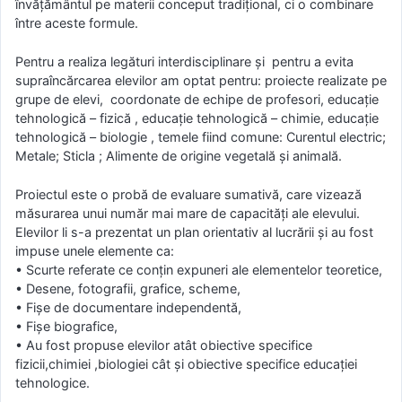
învăţământul pe materii conceput tradiţional, ci o combinare
între aceste formule.
Pentru a realiza legături interdisciplinare şi pentru a evita
supraîncărcarea elevilor am optat pentru: proiecte realizate pe
grupe de elevi, coordonate de echipe de profesori, educaţie
tehnologică – fizică , educaţie tehnologică – chimie, educaţie
tehnologică – biologie , temele fiind comune: Curentul electric;
Metale; Sticla ; Alimente de origine vegetală și animală.
Proiectul este o probă de evaluare sumativă, care vizează
măsurarea unui număr mai mare de capacităţi ale elevului.
Elevilor li s-a prezentat un plan orientativ al lucrării şi au fost
impuse unele elemente ca:
• Scurte referate ce conţin expuneri ale elementelor teoretice,
• Desene, fotografii, grafice, scheme,
• Fişe de documentare independentă,
• Fişe biografice,
• Au fost propuse elevilor atât obiective specifice
fizicii,chimiei ,biologiei cât şi obiective specifice educaţiei
tehnologice.