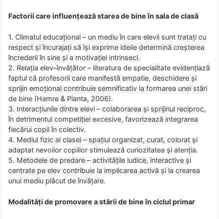
Factorii care influențează starea de bine în sala de clasă
1. Climatul educațional – un mediu în care elevii sunt tratați cu
respect și încurajați să își exprime ideile determină creșterea
încrederii în sine și a motivației intrinseci.
2. Relația elev–învățător – literatura de specialitate evidențiază
faptul că profesorii care manifestă empatie, deschidere și
sprijin emoțional contribuie semnificativ la formarea unei stări
de bine (Hamre & Pianta, 2006).
3. Interacțiunile dintre elevi – colaborarea și sprijinul reciproc,
în detrimentul competiției excesive, favorizează integrarea
fiecărui copil în colectiv.
4. Mediul fizic al clasei – spațiul organizat, curat, colorat și
adaptat nevoilor copiilor stimulează curiozitatea și atenția.
5. Metodele de predare – activitățile ludice, interactive și
centrate pe elev contribuie la implicarea activă și la crearea
unui mediu plăcut de învățare.
Modalități de promovare a stării de bine în ciclul primar