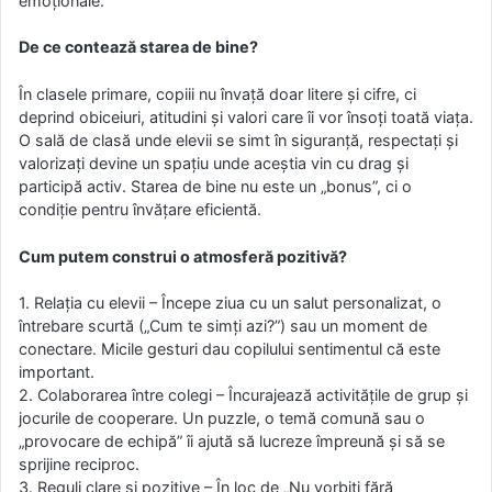
emoționale.
De ce contează starea de bine?
În clasele primare, copiii nu învață doar litere și cifre, ci
deprind obiceiuri, atitudini și valori care îi vor însoți toată viața.
O sală de clasă unde elevii se simt în siguranță, respectați și
valorizați devine un spațiu unde aceștia vin cu drag și
participă activ. Starea de bine nu este un „bonus”, ci o
condiție pentru învățare eficientă.
Cum putem construi o atmosferă pozitivă?
1. Relația cu elevii – Începe ziua cu un salut personalizat, o
întrebare scurtă („Cum te simți azi?”) sau un moment de
conectare. Micile gesturi dau copilului sentimentul că este
important.
2. Colaborarea între colegi – Încurajează activitățile de grup și
jocurile de cooperare. Un puzzle, o temă comună sau o
„provocare de echipă” îi ajută să lucreze împreună și să se
sprijine reciproc.
3. Reguli clare și pozitive – În loc de „Nu vorbiți fără