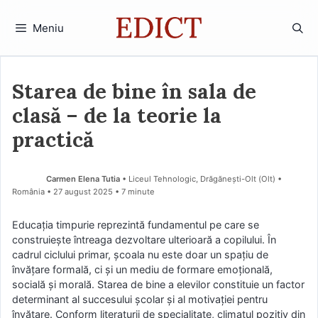
Sari
la
Meniu
conținut
Starea de bine în sala de
clasă – de la teorie la
practică
Carmen Elena Tutia
• Liceul Tehnologic, Drăgănești-Olt (Olt) •
România
27 august 2025
• 7 minute
Educația timpurie reprezintă fundamentul pe care se
construiește întreaga dezvoltare ulterioară a copilului. În
cadrul ciclului primar, școala nu este doar un spațiu de
învățare formală, ci și un mediu de formare emoțională,
socială și morală. Starea de bine a elevilor constituie un factor
determinant al succesului școlar și al motivației pentru
învățare. Conform literaturii de specialitate, climatul pozitiv din