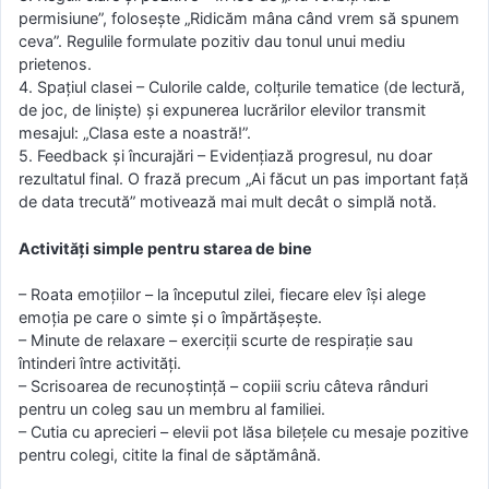
permisiune”, folosește „Ridicăm mâna când vrem să spunem
ceva”. Regulile formulate pozitiv dau tonul unui mediu
prietenos.
4. Spațiul clasei – Culorile calde, colțurile tematice (de lectură,
de joc, de liniște) și expunerea lucrărilor elevilor transmit
mesajul: „Clasa este a noastră!”.
5. Feedback și încurajări – Evidențiază progresul, nu doar
rezultatul final. O frază precum „Ai făcut un pas important față
de data trecută” motivează mai mult decât o simplă notă.
Activități simple pentru starea de bine
– Roata emoțiilor – la începutul zilei, fiecare elev își alege
emoția pe care o simte și o împărtășește.
– Minute de relaxare – exerciții scurte de respirație sau
întinderi între activități.
– Scrisoarea de recunoștință – copiii scriu câteva rânduri
pentru un coleg sau un membru al familiei.
– Cutia cu aprecieri – elevii pot lăsa bilețele cu mesaje pozitive
pentru colegi, citite la final de săptămână.