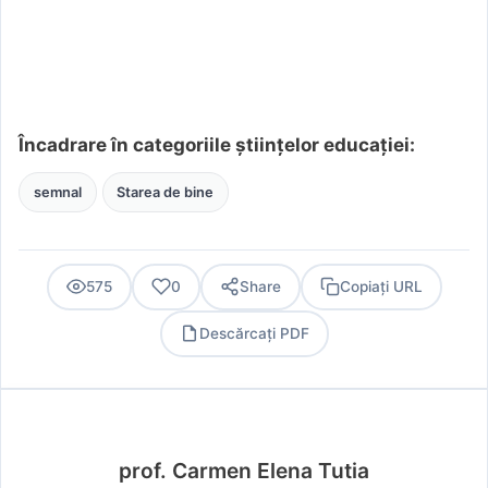
Încadrare în categoriile științelor educației:
semnal
Starea de bine
575
0
Share
Copiați URL
Descărcați PDF
PDF
prof. Carmen Elena Tutia