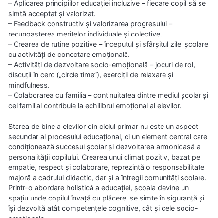
– Aplicarea principiilor educației incluzive – fiecare copil să se
simtă acceptat și valorizat.
– Feedback constructiv și valorizarea progresului –
recunoașterea meritelor individuale și colective.
– Crearea de rutine pozitive – începutul și sfârșitul zilei școlare
cu activități de conectare emoțională.
– Activități de dezvoltare socio-emoțională – jocuri de rol,
discuții în cerc („circle time”), exerciții de relaxare și
mindfulness.
– Colaborarea cu familia – continuitatea dintre mediul școlar și
cel familial contribuie la echilibrul emoțional al elevilor.
Starea de bine a elevilor din ciclul primar nu este un aspect
secundar al procesului educațional, ci un element central care
condiționează succesul școlar și dezvoltarea armonioasă a
personalității copilului. Crearea unui climat pozitiv, bazat pe
empatie, respect și colaborare, reprezintă o responsabilitate
majoră a cadrului didactic, dar și a întregii comunități școlare.
Printr-o abordare holistică a educației, școala devine un
spațiu unde copilul învață cu plăcere, se simte în siguranță și
își dezvoltă atât competențele cognitive, cât și cele socio-