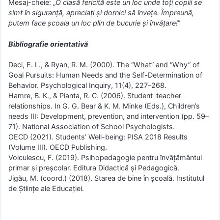
Mesaj-cheie: „
O clasă fericită este un loc unde toți copiii se
simt în siguranță, apreciați și dornici să învețe. Împreună,
putem face școala un loc plin de bucurie și învățare!
”
Bibliografie orientativă
Deci, E. L., & Ryan, R. M. (2000). The “What” and “Why” of
Goal Pursuits: Human Needs and the Self-Determination of
Behavior. Psychological Inquiry, 11(4), 227–268.
Hamre, B. K., & Pianta, R. C. (2006). Student–teacher
relationships. In G. G. Bear & K. M. Minke (Eds.), Children’s
needs III: Development, prevention, and intervention (pp. 59–
71). National Association of School Psychologists.
OECD (2021). Students’ Well-being: PISA 2018 Results
(Volume III). OECD Publishing.
Voiculescu, F. (2019). Psihopedagogie pentru învățământul
primar și preșcolar. Editura Didactică și Pedagogică.
Jigău, M. (coord.) (2018). Starea de bine în școală. Institutul
de Științe ale Educației.