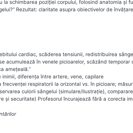
sau la schimbarea poziţiei corpului, folosind anatomia şi f
lui?” Rezultat: claritate asupra obiectivelor de învăţare
bitului cardiac, scăderea tensiunii, redistribuirea sânge
e se acumulează în venele picioarelor, scăzând temporar 
ca ameţeală.”
nimii, diferenţa între artere, vene, capilare
recvenței respiratorii la orizontal vs. în picioare; măsu
servarea culorii sângelui (simulare/ilustrație), comparare
re și securitate) Profesorul încurajează fără a corecta im
tărilor