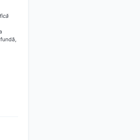
fică
a
ofundă,