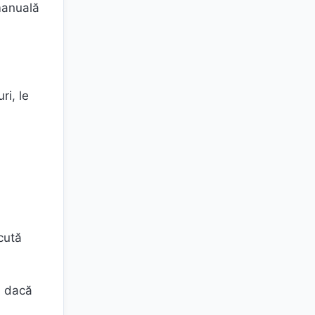
 manuală
ri, le
scută
ă dacă