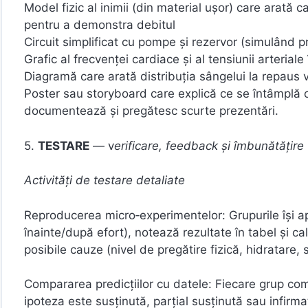
Model fizic al inimii (din material ușor) care arată
pentru a demonstra debitul
Circuit simplificat cu pompe şi rezervor (simulând p
Grafic al frecvenței cardiace și al tensiunii arterial
Diagramă care arată distribuţia sângelui la repaus 
Poster sau storyboard care explică ce se întâmplă cân
documentează și pregătesc scurte prezentări.
5.
TESTARE
— v
erificare, feedback și îmbunătățire 
Activități de testare detaliate
Reproducerea micro‑experimentelor: Grupurile își ap
înainte/după efort), notează rezultate în tabel și cal
posibile cauze (nivel de pregătire fizică, hidratare, s
Compararea predicțiilor cu datele: Fiecare grup com
ipoteza este susținută, parțial susținută sau infirma