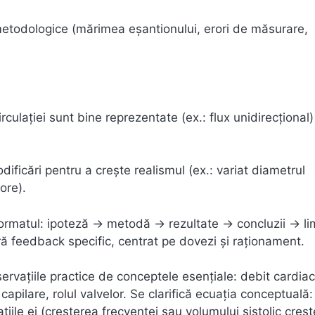
i metodologice (mărimea eșantionului, erori de măsurare,
ulației sunt bine reprezentate (ex.: flux unidirecțional)
dificări pentru a crește realismul (ex.: variat diametrul
ore).
ormatul: ipoteză → metodă → rezultate → concluzii → li
ră feedback specific, centrat pe dovezi și raționament.
servațiile practice de conceptele esențiale: debit cardiac
 capilare, rolul valvelor. Se clarifică ecuația conceptuală:
iile ei (creșterea frecvenței sau volumului sistolic creșt