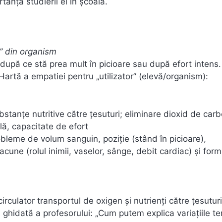
tanța studierii ei în școală.
r” din organism
după ce stă prea mult în picioare sau după efort intens
Hartă a empatiei pentru „utilizator” (elevă/organism):
stanțe nutritive către țesuturi; eliminare dioxid de car
ă, capacitate de efort
bleme de volum sanguin, poziție (stând în picioare),
lacune (rolul inimii, vaselor, sânge, debit cardiac) și for
culator transportul de oxigen și nutrienţi către ţesuturi
 ghidată a profesorului: „Cum putem explica variaţiile te