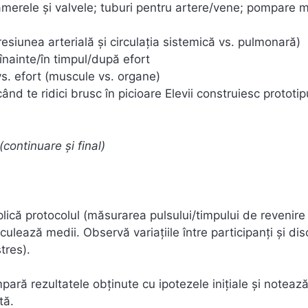
 camerele și valvele; tuburi pentru artere/vene; pompare
resiunea arterială și circulația sistemică vs. pulmonară)
e înainte/în timpul/după efort
vs. efort (muscule vs. organe)
d te ridici brusc în picioare Elevii construiesc prototipu
(continuare și final)
lică protocolul (măsurarea pulsului/timpului de revenire
culează medii. Observă variațiile între participanți și di
tres).
pară rezultatele obținute cu ipotezele inițiale și noteaz
tă.