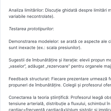
Analiza limitărilor: Discuție ghidată despre limităr
variabile necontrolate).
Testarea prototipurilor
:
Demonstrarea modelelor: se arată ce aspecte ale circ
sunt inexacte (ex.: scala presiunilor).
Sugestii de îmbunătățire și iterație: elevii propun mo
„vaselor”, adăugat „rezervoare” pentru organele maj
Feedback structurat: Fiecare prezentare urmează f
propuneri de îmbunătățire. Colegii și profesorul ofe
Conectarea la teoria științifică: Profesorul leagă ob
tensiune arterială, distribuție a fluxului, schimbul în
cardiac=frecvență cardiacă×Volum sistolic și implicaț