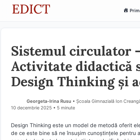
Sari
Prim
la
conținut
Sistemul circulator –
Activitate didactică 
Design Thinking și 
Georgeta-Irina Rusu
• Școala Gimnazială Ion Creang
10 decembrie 2025
• 5 minute
Design Thinking este un model de metodă oferit elevi
de ce este bine să ne însușim cunoștințele pentru a l