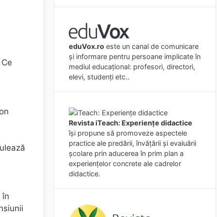
eduVox.ro
este un canal de comunicare
și informare pentru persoane implicate în
. Ce
mediul educațional: profesori, directori,
elevi, studenți etc..
bon
Revista iTeach: Experienţe didactice
îşi propune să promoveze aspectele
practice ale predării, învăţării şi evaluării
mulează
şcolare prin aducerea în prim plan a
experienţelor concrete ale cadrelor
didactice.
 în
nsiunii