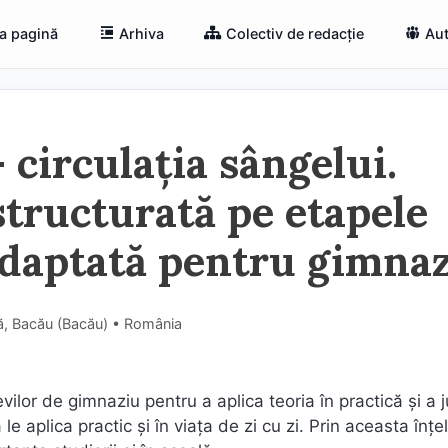
a pagină
Arhiva
Colectiv de redacție
Aut
 circulația sângelui.
structurată pe etapele
adaptată pentru gimna
ă, Bacău (Bacău) • România
lor de gimnaziu pentru a aplica teoria în practică și a j
e aplica practic și în viața de zi cu zi. Prin aceasta înț