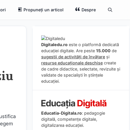
ori
Propuneți un articol
Despre
Digitaledu.ro
este o platformă dedicată
educației digitale. Are peste
15.000
de
sugestii de activități de învățare
și
resurse educaționale deschise
create
de cadre didactice, selectate, revizuite și
ziu
validate de specialiști în științele
educației.
Educatia-Digitala.ro
: pedagogie
ustifica
digitală, competențe digitale,
elegem
digitalizarea educației.