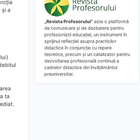
uncţia
 şi a
„Revista Profesorului”
este o platformă
de comunicare și de dezbatere pentru
profesioniștii educației, un instrument în
sprijinul reflecției asupra practicilor
didactice în conjuncție cu repere
teoretice, precum și un catalizator pentru
lui)
dezvoltarea profesională continuă a
debitul
cadrelor didactice din învățământul
preuniversitar.
rarea
a ta
ediat.