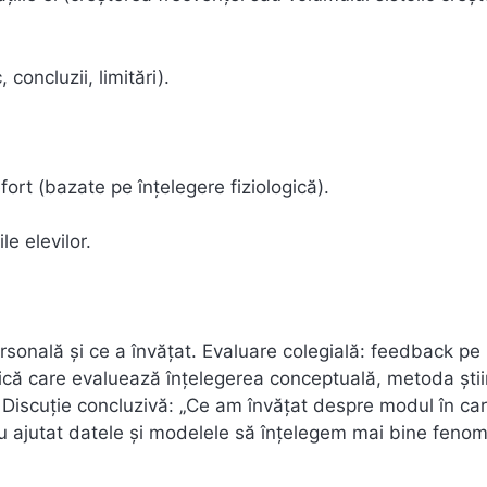
 concluzii, limitări).
ort (bazate pe înțelegere fiziologică).
le elevilor.
rsonală și ce a învățat. Evaluare colegială: feedback pe
brică care evaluează înțelegerea conceptuală, metoda știin
. Discuție concluzivă: „Ce am învățat despre modul în ca
u ajutat datele și modelele să înțelegem mai bine feno