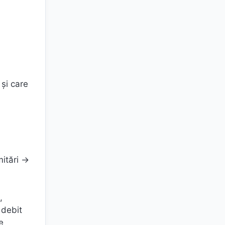
 și care
mitări →
,
 debit
e