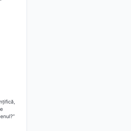
țifică,
re
menul?”