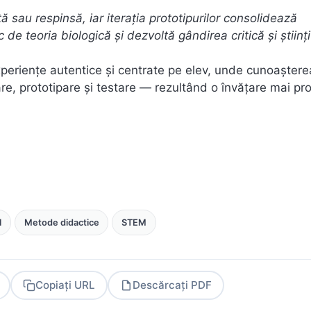
 sau respinsă, iar iterația prototipurilor consolidează
e teoria biologică și dezvoltă gândirea critică și științi
experiențe autentice și centrate pe elev, unde cunoaștere
are, prototipare și testare — rezultând o învățare mai pr
l
Metode didactice
STEM
Copiați URL
Descărcați PDF
PDF