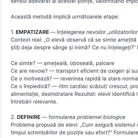
sensul adevărat al acestei științe, valorificând impor
Această metodă implică următoarele etape:
1.
EMPATIZARE
— î
nţelegerea nevoilor „utilizatorilo
Context real: „O elevă observă că se simte amețită 
știți deja despre sânge și inimă? Ce nu înțelegeți?” 
Ce simte? — ameţeală, oboseală, paloare
Ce are nevoie? — transport eficient de oxigen și sub
Ce o motivează? — revenirea rapidă la stare normal
Ce o împiedică? — ritm cardiac scăzut/ crescut, pro
alimentaţie, deshidratare Rezultat: elevii identifică 
întrebări relevante.
2.
DEFINIRE
— f
ormularea problemei biologice
Problema propusă de elevi: „Cum asigură sistemul cir
timpul schimbărilor de poziţie sau efort?” Formulare