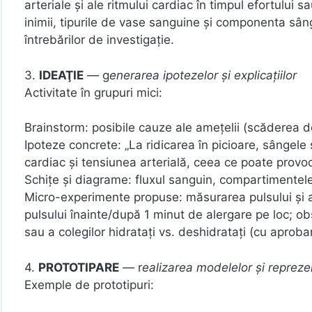
arteriale şi ale ritmului cardiac în timpul efortului 
inimii, tipurile de vase sanguine şi componenta sânge
întrebărilor de investigaţie.
3.
IDEAŢIE
— g
enerarea ipotezelor şi explicaţiilor
Activitate în grupuri mici:
Brainstorm: posibile cauze ale ameţelii (scăderea de
Ipoteze concrete: „La ridicarea în picioare, sângel
cardiac şi tensiunea arterială, ceea ce poate provo
Schiţe şi diagrame: fluxul sanguin, compartimentele i
Micro-experimente propuse: măsurarea pulsului și a f
pulsului înainte/după 1 minut de alergare pe loc; ob
sau a colegilor hidratați vs. deshidratați (cu aproba
4.
PROTOTIPARE
— r
ealizarea modelelor şi reprezen
Exemple de prototipuri: