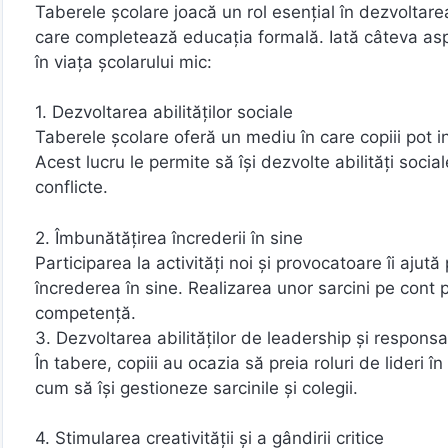
Taberele școlare joacă un rol esențial în dezvoltarea
care completează educația formală. Iată câteva asp
în viața școlarului mic:
1. Dezvoltarea abilităților sociale
Taberele școlare oferă un mediu în care copiii pot int
Acest lucru le permite să își dezvolte abilități soci
conflicte.
2. Îmbunătățirea încrederii în sine
Participarea la activități noi și provocatoare îi ajut
încrederea în sine. Realizarea unor sarcini pe cont
competență.
3. Dezvoltarea abilităților de leadership și responsa
În tabere, copiii au ocazia să preia roluri de lideri î
cum să își gestioneze sarcinile și colegii.
4. Stimularea creativității și a gândirii critice