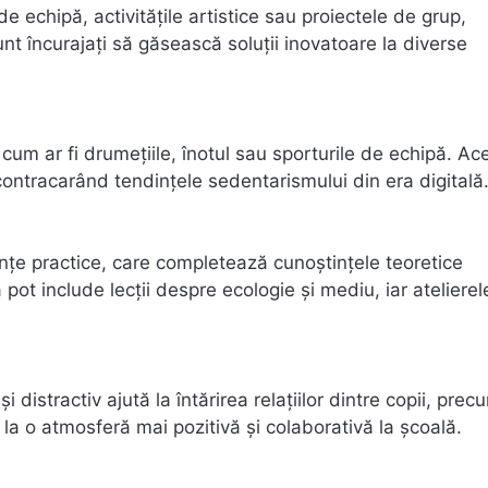
de echipă, activitățile artistice sau proiectele de grup,
sunt încurajați să găsească soluții inovatoare la diverse
 cum ar fi drumețiile, înotul sau sporturile de echipă. Ac
contracarând tendințele sedentarismului din era digitală
ențe practice, care completează cunoștințele teoretice
pot include lecții despre ecologie și mediu, iar atelierel
distractiv ajută la întărirea relațiilor dintre copii, prec
 la o atmosferă mai pozitivă și colaborativă la școală.