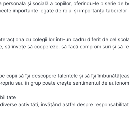
 personală și socială a copiilor, oferindu-le o serie de b
ecte importante legate de rolul și importanța taberelor 
eracționa cu colegii lor într-un cadru diferit de cel școla
ale, să învețe să coopereze, să facă compromisuri și să r
ă pe copii să își descopere talentele și să își îmbunătățea
 propriu sau în grup poate crește sentimentul de autonom
bilitate
n diverse activități, învățând astfel despre responsabilitat