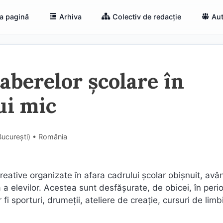
a pagină
Arhiva
Colectiv de redacție
Aut
aberelor școlare în
ui mic
Bucureşti) • România
eative organizate în afara cadrului școlar obișnuit, avâ
 a elevilor. Acestea sunt desfășurate, de obicei, în peri
fi sporturi, drumeții, ateliere de creație, cursuri de limb