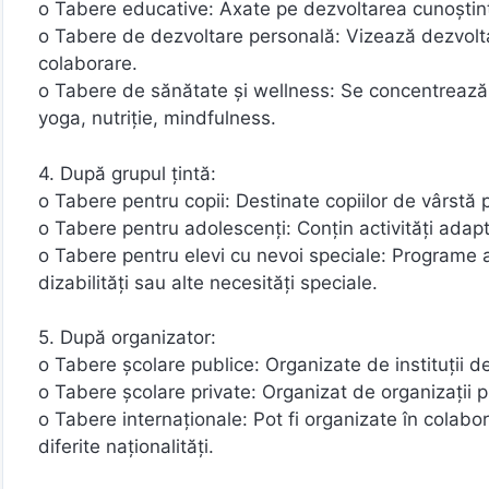
o Tabere educative: Axate pe dezvoltarea cunoștințe
o Tabere de dezvoltare personală: Vizează dezvoltar
colaborare.
o Tabere de sănătate și wellness: Se concentrează p
yoga, nutriție, mindfulness.
4. După grupul țintă:
o Tabere pentru copii: Destinate copiilor de vârstă 
o Tabere pentru adolescenți: Conțin activități adapta
o Tabere pentru elevi cu nevoi speciale: Programe a
dizabilități sau alte necesități speciale.
5. După organizator:
o Tabere școlare publice: Organizate de instituții d
o Tabere școlare private: Organizat de organizații p
o Tabere internaționale: Pot fi organizate în colabora
diferite naționalități.