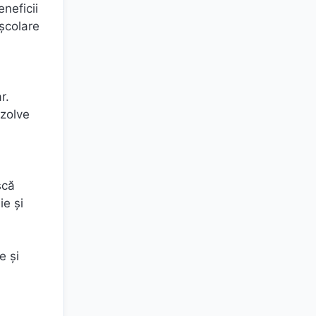
eneficii
școlare
r.
ezolve
scă
ie și
e și