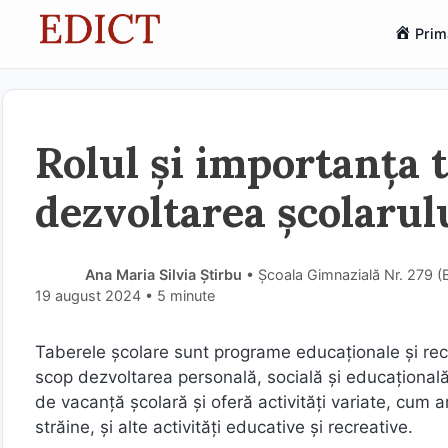
Sari
Prim
la
conținut
Rolul și importanța t
dezvoltarea școlarul
Ana Maria Silvia Știrbu
• Școala Gimnazială Nr. 279 (
19 august 2024
• 5 minute
Taberele școlare sunt programe educaționale și recr
scop dezvoltarea personală, socială și educațională
de vacanță școlară și oferă activități variate, cum ar 
străine, și alte activități educative și recreative.