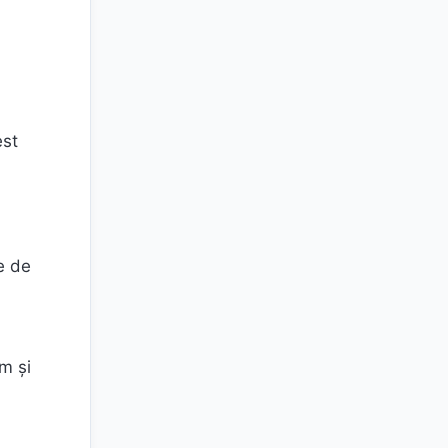
est
.
e de
um și