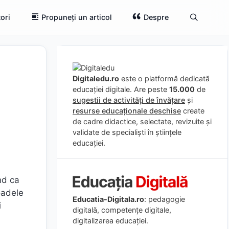
ori
Propuneți un articol
Despre
Digitaledu.ro
este o platformă dedicată
educației digitale. Are peste
15.000
de
sugestii de activități de învățare
și
resurse educaționale deschise
create
de cadre didactice, selectate, revizuite și
validate de specialiști în științele
educației.
nd ca
oadele
Educatia-Digitala.ro
: pedagogie
i
digitală, competențe digitale,
digitalizarea educației.