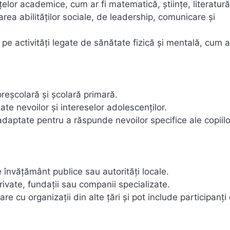
lor academice, cum ar fi matematică, științe, literatură
ea abilităților sociale, de leadership, comunicare și
e activități legate de sănătate fizică și mentală, cum ar
preșcolară și școlară primară.
te nevoilor și intereselor adolescenților.
daptate pentru a răspunde nevoilor specifice ale copiilo
e învățământ publice sau autorități locale.
rivate, fundații sau companii specializate.
re cu organizații din alte țări și pot include participanți