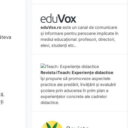
eduVox.ro
este un canal de comunicare
și informare pentru persoane implicate în
câteva
mediul educațional: profesori, directori,
elevi, studenți etc..
Revista iTeach: Experienţe didactice
îşi propune să promoveze aspectele
practice ale predării, învăţării şi evaluării
şcolare prin aducerea în prim plan a
ră.
experienţelor concrete ale cadrelor
ți
didactice.