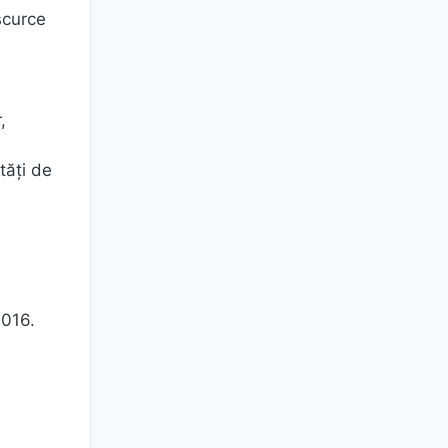
scurce
,
tăți de
2016.