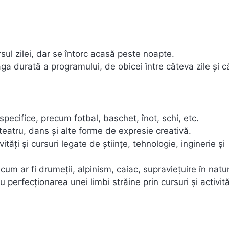
ursul zilei, dar se întorc acasă peste noapte.
ga durată a programului, de obicei între câteva zile și 
pecifice, precum fotbal, baschet, înot, schi, etc.
 teatru, dans și alte forme de expresie creativă.
tăți și cursuri legate de științe, tehnologie, inginerie și
 cum ar fi drumeții, alpinism, caiac, supraviețuire în natu
perfecționarea unei limbi străine prin cursuri și activită