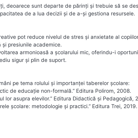
ți, deoarece sunt departe de părinți și trebuie să se de
capacitatea de a lua decizii și de a-și gestiona resursele.
eative pot reduce nivelul de stres și anxietate al copiilor
ă și presiunile academice.
oltarea armonioasă a școlarului mic, oferindu-i oportuni
ediu sigur și plin de suport.
români pe tema rolului și importanței taberelor școlare:
ractic de educație non-formală.” Editura Polirom, 2008.
tul lor asupra elevilor.” Editura Didactică și Pedagogică, 
ele școlare: metodologie și practici.” Editura Trei, 2019.