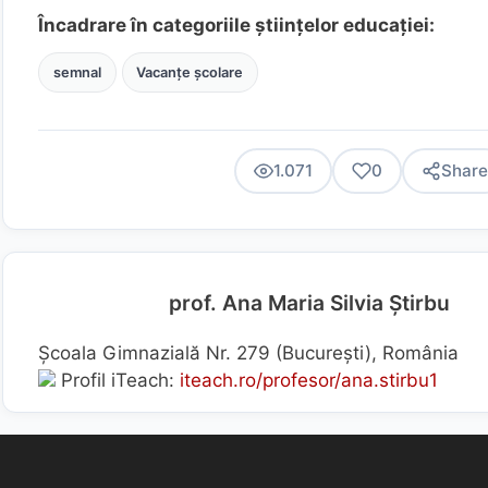
Încadrare în categoriile științelor educației:
semnal
Vacanțe școlare
1.071
0
Share
prof. Ana Maria Silvia Știrbu
Școala Gimnazială Nr. 279 (Bucureşti), România
Profil iTeach:
iteach.ro/profesor/ana.stirbu1