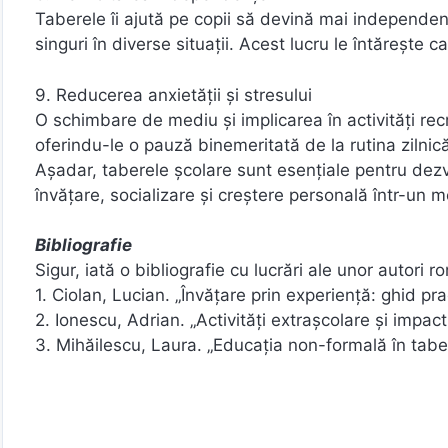
Taberele îi ajută pe copii să devină mai independen
singuri în diverse situații. Acest lucru le întărește 
9. Reducerea anxietății și stresului
O schimbare de mediu și implicarea în activități recr
oferindu-le o pauză binemeritată de la rutina zilnic
Așadar, taberele școlare sunt esențiale pentru dezv
învățare, socializare și creștere personală într-un m
Bibliografie
Sigur, iată o bibliografie cu lucrări ale unor autori 
1. Ciolan, Lucian. „Învățare prin experiență: ghid p
2. Ionescu, Adrian. „Activități extrașcolare și impac
3. Mihăilescu, Laura. „Educația non-formală în taber