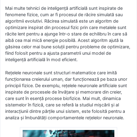
Mai multe tehnici de inteligență artificială sunt inspirate de
fenomene fizice, cum ar fi procesul de răcire simulată sau
algoritmii evolutivi. Răcirea simulată este un algoritm de
optimizare inspirat din procesul fizic prin care metalele sunt
răcite lent pentru a ajunge într-o stare de echilibru în care să
aibă cea mai mică energie posibilă. Acest algoritm ajută la
găsirea celor mai bune soluții pentru probleme de optimizare,
fiind folosit pentru a ajusta parametrii unui model de
inteligență artificială în mod eficient.
Rețelele neuronale sunt structuri matematice care imită
funcționarea creierului uman, dar funcționează pe baza unor
principii fizice. De exemplu, rețelele neuronale artificiale sunt
inspirate de procesele de învățare și memorare din creier,
care sunt în esență procese biofizice. Mai mult, dinamica
sistemelor în fizică, care se referă la studiul mișcării și al
interacțiunii dintre părțile unui sistem, este folosită pentru a
analiza și îmbunătăți comportamentele rețelelor neuronale.