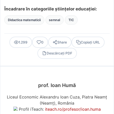
Încadrare în categoriile științelor educației:
Didactica matematicii
semnal
TIC
1.299
0
Share
Copiați URL
Descărcați PDF
PDF
prof. Ioan Humă
Liceul Economic Alexandru Ioan Cuza, Piatra Neamț
(Neamţ), România
Profil iTeach:
iteach.ro/profesor/ioan.huma