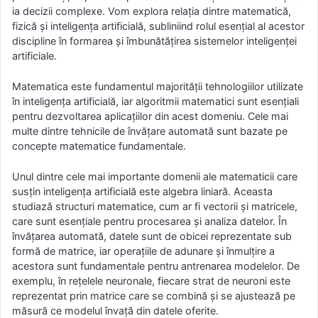
ia decizii complexe. Vom explora relația dintre matematică,
fizică și inteligența artificială, subliniind rolul esențial al acestor
discipline în formarea și îmbunătățirea sistemelor inteligenței
artificiale.
Matematica este fundamentul majorității tehnologiilor utilizate
în inteligența artificială, iar algoritmii matematici sunt esențiali
pentru dezvoltarea aplicațiilor din acest domeniu. Cele mai
multe dintre tehnicile de învățare automată sunt bazate pe
concepte matematice fundamentale.
Unul dintre cele mai importante domenii ale matematicii care
susțin inteligența artificială este algebra liniară. Aceasta
studiază structuri matematice, cum ar fi vectorii și matricele,
care sunt esențiale pentru procesarea și analiza datelor. În
învățarea automată, datele sunt de obicei reprezentate sub
formă de matrice, iar operațiile de adunare și înmulțire a
acestora sunt fundamentale pentru antrenarea modelelor. De
exemplu, în rețelele neuronale, fiecare strat de neuroni este
reprezentat prin matrice care se combină și se ajustează pe
măsură ce modelul învață din datele oferite.