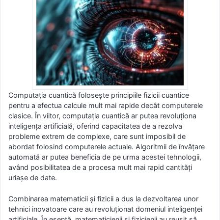
Computația cuantică folosește principiile fizicii cuantice
pentru a efectua calcule mult mai rapide decât computerele
clasice. În viitor, computația cuantică ar putea revoluționa
inteligența artificială, oferind capacitatea de a rezolva
probleme extrem de complexe, care sunt imposibil de
abordat folosind computerele actuale. Algoritmii de învățare
automată ar putea beneficia de pe urma acestei tehnologii,
având posibilitatea de a procesa mult mai rapid cantități
uriașe de date.
Combinarea matematicii și fizicii a dus la dezvoltarea unor
tehnici inovatoare care au revoluționat domeniul inteligenței
artificiale. În esență, matematicienii și fizicienii au reușit să