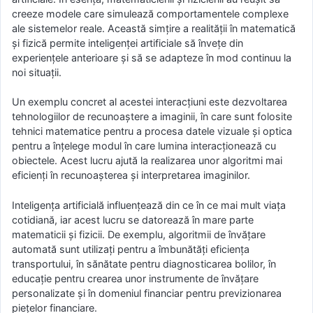
creeze modele care simulează comportamentele complexe
ale sistemelor reale. Această simțire a realității în matematică
și fizică permite inteligenței artificiale să învețe din
experiențele anterioare și să se adapteze în mod continuu la
noi situații.
Un exemplu concret al acestei interacțiuni este dezvoltarea
tehnologiilor de recunoaștere a imaginii, în care sunt folosite
tehnici matematice pentru a procesa datele vizuale și optica
pentru a înțelege modul în care lumina interacționează cu
obiectele. Acest lucru ajută la realizarea unor algoritmi mai
eficienți în recunoașterea și interpretarea imaginilor.
Inteligența artificială influențează din ce în ce mai mult viața
cotidiană, iar acest lucru se datorează în mare parte
matematicii și fizicii. De exemplu, algoritmii de învățare
automată sunt utilizați pentru a îmbunătăți eficiența
transportului, în sănătate pentru diagnosticarea bolilor, în
educație pentru crearea unor instrumente de învățare
personalizate și în domeniul financiar pentru previzionarea
piețelor financiare.