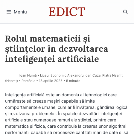
Sari
la
Meniu
conținut
Rolul matematicii și
științelor în dezvoltarea
inteligenței artificiale
Ioan Humă
• Liceul Economic Alexandru Ioan Cuza, Piatra Neamț
(Neamţ) • România
13 aprilie 2025
• 5 minute
Inteligența artificială este un domeniu al tehnologiei care
urmărește să creeze mașini capabile să imite
comportamentele umane, cum ar fi învățarea, gândirea logică
și rezolvarea problemelor. În spatele dezvoltării inteligenței
artificiale stau numeroase ramuri ale științei, printre care
matematica și fizica, care contribuie la crearea unor algoritmi
performanți, capabili să proceseze cantități mari de date și să