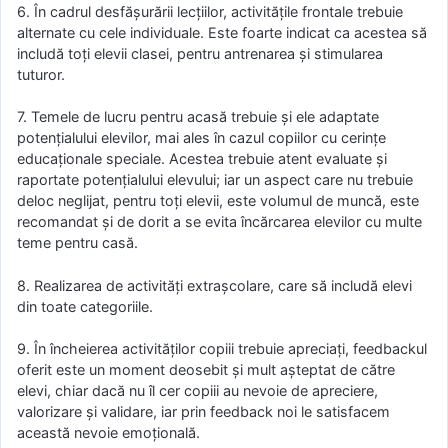
6. În cadrul desfășurării lecțiilor, activitățile frontale trebuie
alternate cu cele individuale. Este foarte indicat ca acestea să
includă toți elevii clasei, pentru antrenarea și stimularea
tuturor.
7. Temele de lucru pentru acasă trebuie și ele adaptate
potențialului elevilor, mai ales în cazul copiilor cu cerințe
educaționale speciale. Acestea trebuie atent evaluate și
raportate potențialului elevului; iar un aspect care nu trebuie
deloc neglijat, pentru toți elevii, este volumul de muncă, este
recomandat și de dorit a se evita încărcarea elevilor cu multe
teme pentru casă.
8. Realizarea de activități extrașcolare, care să includă elevi
din toate categoriile.
9. În încheierea activităților copiii trebuie apreciați, feedbackul
oferit este un moment deosebit și mult așteptat de către
elevi, chiar dacă nu îl cer copiii au nevoie de apreciere,
valorizare și validare, iar prin feedback noi le satisfacem
această nevoie emoțională.