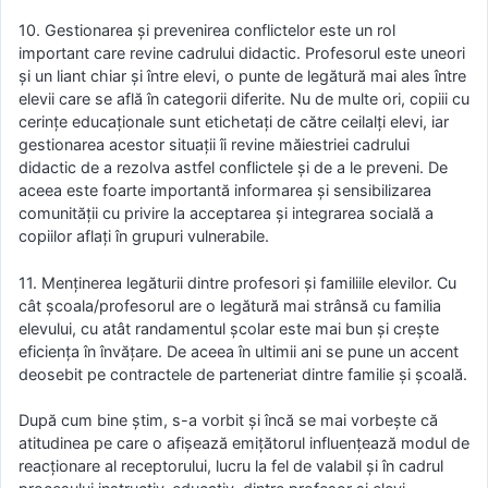
10. Gestionarea și prevenirea conflictelor este un rol
important care revine cadrului didactic. Profesorul este uneori
și un liant chiar și între elevi, o punte de legătură mai ales între
elevii care se află în categorii diferite. Nu de multe ori, copiii cu
cerințe educaționale sunt etichetați de către ceilalți elevi, iar
gestionarea acestor situații îi revine măiestriei cadrului
didactic de a rezolva astfel conflictele și de a le preveni. De
aceea este foarte importantă informarea și sensibilizarea
comunității cu privire la acceptarea și integrarea socială a
copiilor aflați în grupuri vulnerabile.
11. Menținerea legăturii dintre profesori și familiile elevilor. Cu
cât școala/profesorul are o legătură mai strânsă cu familia
elevului, cu atât randamentul școlar este mai bun și crește
eficiența în învățare. De aceea în ultimii ani se pune un accent
deosebit pe contractele de parteneriat dintre familie și școală.
După cum bine știm, s-a vorbit și încă se mai vorbește că
atitudinea pe care o afișează emițătorul influențează modul de
reacționare al receptorului, lucru la fel de valabil și în cadrul