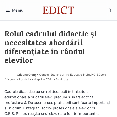
Sari
la
Meniu
conținut
Rolul cadrului didactic și
necesitatea abordării
diferențiate în rândul
elevilor
Cristina Glonț
• Centrul Școlar pentru Educație Incluzivă, Băbeni
(Valcea) • România
4 aprilie 2021
• 6 minute
Cadrele didactice au un rol deosebit în traiectoria
educațională a oricărui elev, precum și în traiectoria
profesională. De asemenea, profesorii sunt foarte importanți
și în drumul integrării socio-profesionale a elevilor cu
C.E.S. Pentru reușita unui elev. este foarte important ca