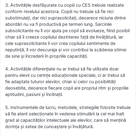
3. Activitățile desfășurate cu copiii cu CES trebuie realizate
conform nivelului acestora. Copiii nu trebuie să fie nici
substimulați, dar nici suprasolicitați, deoarece niciuna dintre
abordări nu va fi productivă pe termen lung. Sarcinile
subsolicitante nu îl vor ajuta pe copil să evolueze, fiind posibil
chiar să îi creeze copilului dezinteres față de învățătură, iar
cele suprasolicitante îi vor crea copilului sentimente de
neputință, îl vor descuraja și vor contribui la scăderea stimei
de sine și încrederii în propriile capacități.
4. Activitățile diferențiate nu ar trebui să fie utilizate doar
pentru elevii cu cerințe educaționale speciale, ci ar trebui să
fie adaptate tuturor elevilor, chiar si celor cu posibilități
deosebite, deoarece fiecare copil are propriul ritm și propriile
aptitudini, pasiuni și înclinații.
5. Instrumentele de lucru, metodele, strategiile folosite trebuie
să fie atent selecționate în vederea stimulării la cel mai înalt
grad al capacităților intelectuale ale elevilor, care să mențină
dorința și setea de cunoaștere și învățătură.