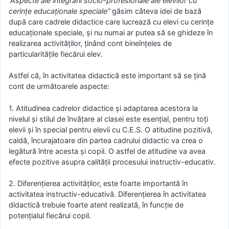
”Aspecte ale integrării socio-profesionale ale elevilor cu
cerințe educaționale speciale”
găsim câteva idei de bază
după care cadrele didactice care lucrează cu elevi cu cerințe
educaționale speciale, și nu numai ar putea să se ghideze în
realizarea activităților, ținând cont bineînțeles de
particularitățile fiecărui elev.
Astfel că, în activitatea didactică este important să se țină
cont de următoarele aspecte:
1. Atitudinea cadrelor didactice și adaptarea acestora la
nivelul şi stilul de învăţare al clasei este esențial, pentru toți
elevii și în special pentru elevii cu C.E.S. O atitudine pozitivă,
caldă, încurajatoare din partea cadrului didactic va crea o
legătură între acesta și copil. O astfel de atitudine va avea
efecte pozitive asupra calității procesului instructiv-educativ.
2. Diferențierea activităților, este foarte importantă în
activitatea instructiv-educativă. Diferențierea în activitatea
didactică trebuie foarte atent realizată, în funcție de
potențialul fiecărui copil.