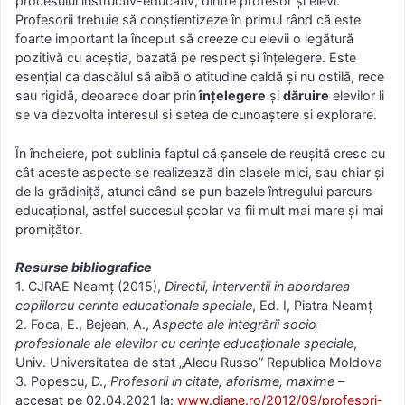
procesului instructiv-educativ, dintre profesor și elevi.
Profesorii trebuie să conștientizeze în primul rând că este
foarte important la început să creeze cu elevii o legătură
pozitivă cu aceștia, bazată pe respect și înțelegere. Este
esențial ca dascălul să aibă o atitudine caldă și nu ostilă, rece
sau rigidă, deoarece doar prin
înțelegere
și
dăruire
elevilor li
se va dezvolta interesul și setea de cunoaștere și explorare.
În încheiere, pot sublinia faptul că șansele de reușită cresc cu
cât aceste aspecte se realizează din clasele mici, sau chiar și
de la grădiniță, atunci când se pun bazele întregului parcurs
educațional, astfel succesul școlar va fii mult mai mare și mai
promițător.
Resurse bibliografice
1. CJRAE Neamț (2015),
Directii, interventii in abordarea
copiilorcu cerinte educationale speciale
, Ed. I, Piatra Neamț
2. Foca, E., Bejean, A.,
Aspecte ale integrării socio-
profesionale ale elevilor cu cerințe educaționale speciale
,
Univ. Universitatea de stat „Alecu Russo” Republica Moldova
3. Popescu, D.,
Profesorii in citate, aforisme, maxime
–
accesat pe 02.04.2021 la:
www.diane.ro/2012/09/profesori-