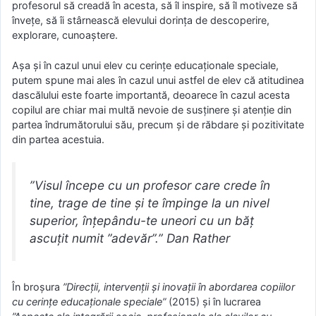
profesorul să creadă în acesta, să îl inspire, să îl motiveze să
învețe, să îi stârnească elevului dorința de descoperire,
explorare, cunoaștere.
Așa și în cazul unui elev cu cerințe educaționale speciale,
putem spune mai ales în cazul unui astfel de elev că atitudinea
dascălului este foarte importantă, deoarece în cazul acesta
copilul are chiar mai multă nevoie de susținere și atenție din
partea îndrumătorului său, precum și de răbdare și pozitivitate
din partea acestuia.
”Visul începe cu un profesor care crede în
tine, trage de tine și te împinge la un nivel
superior, înțepându-te uneori cu un băț
ascuțit numit ”adevăr”.” Dan Rather
În broșura
”Direcții, intervenții și inovații în abordarea copiilor
cu cerințe educaționale speciale”
(2015) și în lucrarea