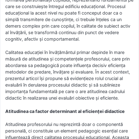
care se construiește întregul edificiu educațional. Procesul
educațional la acest nivel nu poate fi conceput doar ca o
simplă transmitere de cunoștințe, ci trebuie înțeles ca un
demers complex prin care copilul, în calitate de subiect activ
al învățării, se transformă continuu din punct de vedere
cognitiv, afectiv și comportamental.
Calitatea educației în învățământul primar depinde în mare
măsură de atitudinea și competențele profesorului, care prin
abordarea sa pedagogică poate influența decisiv eficiența
metodelor de predare, învățare și evaluare. În acest context,
prezentul articol își propune să evidențieze rolul crucial al
evaluării în derularea procesului didactic și să sublinieze
importanța fundamentală pe care o are atitudinea cadrului
didactic în realizarea unei evaluări obiective și eficiente.
Atitudinea ca factor determinant al eficienței didactice
Atitudinea profesorului nu reprezintă doar o componentă
personală, ci constituie un element pedagogic esențial care
influențează direct calitatea procesului educațional. Aceasta