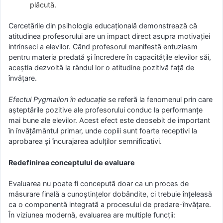
plăcută.
Cercetările din psihologia educațională demonstrează că
atitudinea profesorului are un impact direct asupra motivației
intrinseci a elevilor. Când profesorul manifestă entuziasm
pentru materia predată și încredere în capacitățile elevilor săi,
aceștia dezvoltă la rândul lor o atitudine pozitivă față de
învățare.
Efectul Pygmalion în educație
se referă la fenomenul prin care
așteptările pozitive ale profesorului conduc la performanțe
mai bune ale elevilor. Acest efect este deosebit de important
în învățământul primar, unde copiii sunt foarte receptivi la
aprobarea și încurajarea adulților semnificativi.
Redefinirea conceptului de evaluare
Evaluarea nu poate fi concepută doar ca un proces de
măsurare finală a cunoștințelor dobândite, ci trebuie înțeleasă
ca o componentă integrată a procesului de predare-învățare.
În viziunea modernă, evaluarea are multiple funcții: