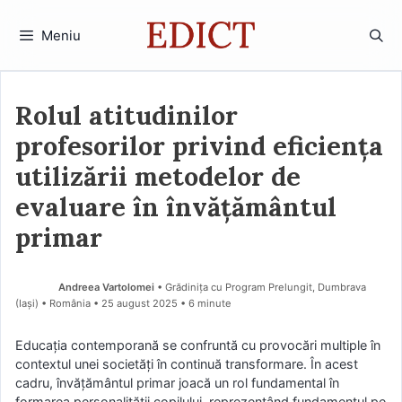
Sari
la
Meniu
conținut
Rolul atitudinilor
profesorilor privind eficiența
utilizării metodelor de
evaluare în învățământul
primar
Andreea Vartolomei
• Grădinița cu Program Prelungit, Dumbrava
(Iaşi) • România
25 august 2025
• 6 minute
Educația contemporană se confruntă cu provocări multiple în
contextul unei societăți în continuă transformare. În acest
cadru, învățământul primar joacă un rol fundamental în
formarea personalității copilului, reprezentând fundamentul pe