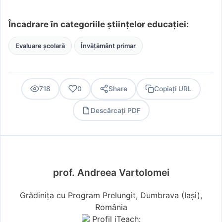
Încadrare în categoriile științelor educației:
Evaluare școlară
Învățământ primar
718
0
Share
Copiați URL
Descărcați PDF
PDF
prof. Andreea Vartolomei
Grădinița cu Program Prelungit, Dumbrava (Iaşi),
România
Profil iTeach: