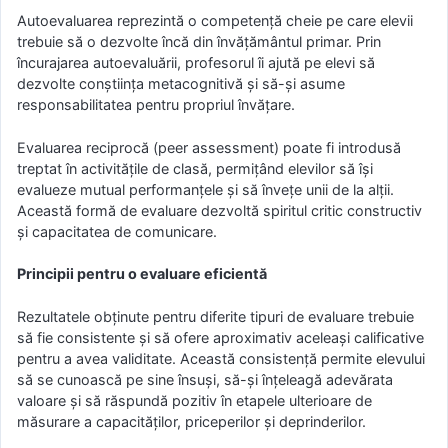
Autoevaluarea reprezintă o competență cheie pe care elevii
trebuie să o dezvolte încă din învățământul primar. Prin
încurajarea autoevaluării, profesorul îi ajută pe elevi să
dezvolte conștiința metacognitivă și să-și asume
responsabilitatea pentru propriul învățare.
Evaluarea reciprocă (peer assessment) poate fi introdusă
treptat în activitățile de clasă, permițând elevilor să își
evalueze mutual performanțele și să învețe unii de la alții.
Această formă de evaluare dezvoltă spiritul critic constructiv
și capacitatea de comunicare.
Principii pentru o evaluare eficientă
Rezultatele obținute pentru diferite tipuri de evaluare trebuie
să fie consistente și să ofere aproximativ aceleași calificative
pentru a avea validitate. Această consistență permite elevului
să se cunoască pe sine însuși, să-și înțeleagă adevărata
valoare și să răspundă pozitiv în etapele ulterioare de
măsurare a capacităților, priceperilor și deprinderilor.