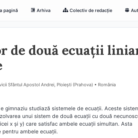
a pagină
Arhiva
Colectiv de redacție
Aut
r de două ecuații linia
e
icii Sfântul Apostol Andrei, Ploiești (Prahova) • România
 de gimnaziu studiază sistemele de ecuații. Aceste siste
ezolvarea unui sistem de două ecuații cu două necunosc
cei x și y) care satisfac ambele ecuații simultan. Asta
e pentru ambele ecuații.