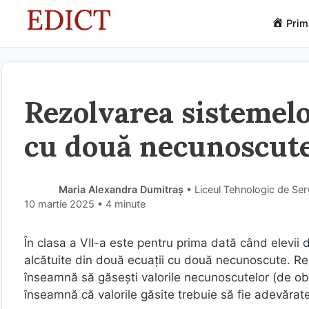
Sari
Prim
la
conținut
Rezolvarea sistemelo
cu două necunoscut
Maria Alexandra Dumitraș
• Liceul Tehnologic de Serv
10 martie 2025
• 4 minute
În clasa a VII-a este pentru prima dată când elevii
alcătuite din două ecuații cu două necunoscute. R
înseamnă să găsești valorile necunoscutelor (de obi
înseamnă că valorile găsite trebuie să fie adevărat