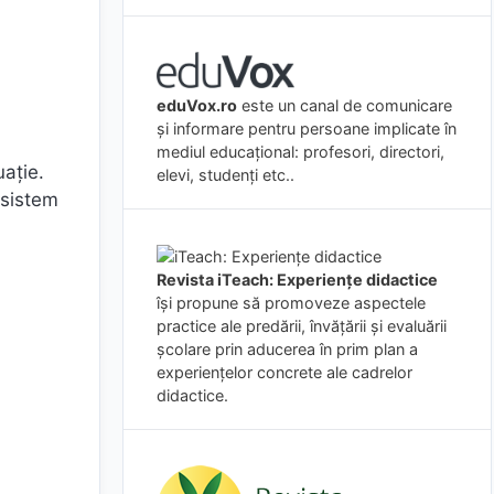
eduVox.ro
este un canal de comunicare
și informare pentru persoane implicate în
mediul educațional: profesori, directori,
uație.
elevi, studenți etc..
 sistem
Revista iTeach: Experienţe didactice
îşi propune să promoveze aspectele
practice ale predării, învăţării şi evaluării
şcolare prin aducerea în prim plan a
experienţelor concrete ale cadrelor
didactice.