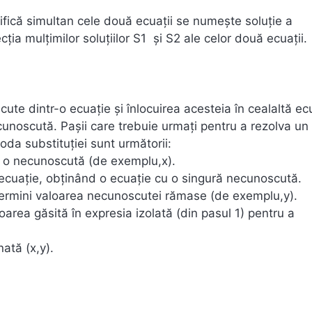
fică simultan cele două ecuații se numește soluție a
cția mulțimilor soluțiilor S1 și S2 ale celor două ecuații.
ute dintr-o ecuație și înlocuirea acesteia în cealaltă ec
cunoscută. Pașii care trebuie urmați pentru a rezolva un
da substituției sunt următorii:
zi o necunoscută (de exemplu,x).
tă ecuație, obținând o ecuație cu o singură necunoscută.
etermini valoarea necunoscutei rămase (de exemplu,y).
oarea găsită în expresia izolată (din pasul 1) pentru a
nată (x,y).