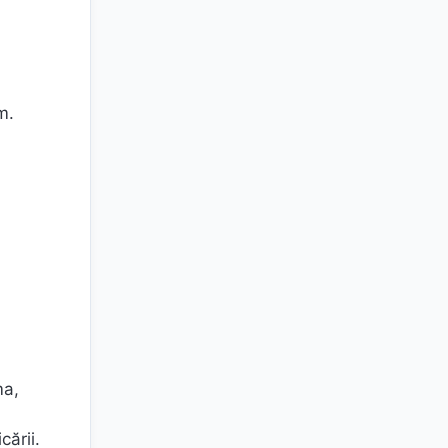
m.
ma,
cării.