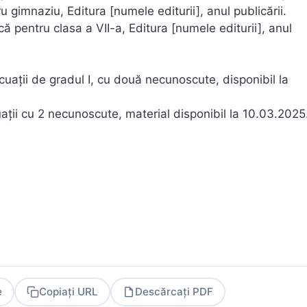
gimnaziu, Editura [numele editurii], anul publicării.
 pentru clasa a VII-a, Editura [numele editurii], anul
cuații de gradul I, cu două necunoscute, disponibil la
ații cu 2 necunoscute, material disponibil la 10.03.2025
e
Copiați URL
Descărcați PDF
PDF