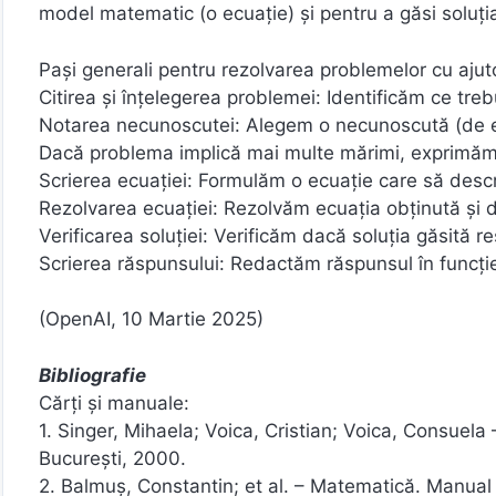
model matematic (o ecuație) și pentru a găsi soluți
Pași generali pentru rezolvarea problemelor cu ajutor
Citirea și înțelegerea problemei: Identificăm ce treb
Notarea necunoscutei: Alegem o necunoscută (de ex
Dacă problema implică mai multe mărimi, exprimăm c
Scrierea ecuației: Formulăm o ecuație care să descr
Rezolvarea ecuației: Rezolvăm ecuația obținută și
Verificarea soluției: Verificăm dacă soluția găsită r
Scrierea răspunsului: Redactăm răspunsul în funcție
(OpenAI, 10 Martie 2025)
Bibliografie
Cărți și manuale:
1. Singer, Mihaela; Voica, Cristian; Voica, Consuela
București, 2000.
2. Balmuş, Constantin; et al. – Matematică. Manual pe