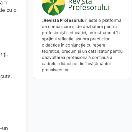
ă în
ie cu o
„Revista Profesorului”
este o platformă
de comunicare și de dezbatere pentru
a
profesioniștii educației, un instrument în
sprijinul reflecției asupra practicilor
didactice în conjuncție cu repere
teoretice, precum și un catalizator pentru
iți,
dezvoltarea profesională continuă a
cadrelor didactice din învățământul
preuniversitar.
scute.
r-un