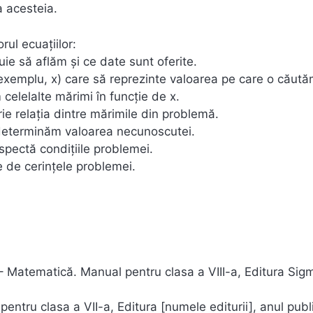
a acesteia.
ul ecuațiilor:
uie să aflăm și ce date sunt oferite.
emplu, x) care să reprezinte valoarea pe care o căută
elelalte mărimi în funcție de x.
ie relația dintre mărimile din problemă.
 determinăm valoarea necunoscutei.
espectă condițiile problemei.
 de cerințele problemei.
 – Matematică. Manual pentru clasa a VIII-a, Editura Sig
ntru clasa a VII-a, Editura [numele editurii], anul publi