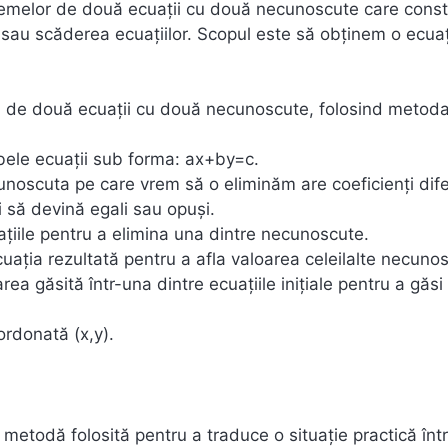
temelor de două ecuații cu două necunoscute care const
sau scăderea ecuațiilor. Scopul este să obținem o ecuaț
em de două ecuații cu două necunoscute, folosind metod
ele ecuații sub forma: ax+by=c.
noscuta pe care vrem să o eliminăm are coeficienți difer
i să devină egali sau opuși.
ile pentru a elimina una dintre necunoscute.
ația rezultată pentru a afla valoarea celeilalte necuno
a găsită într-una dintre ecuațiile inițiale pentru a găsi
ordonată (x,y).
 metodă folosită pentru a traduce o situație practică înt