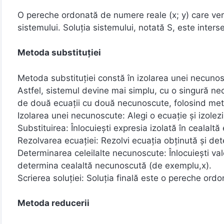
O pereche ordonată de numere reale (x; y) care veri
sistemului. Soluția sistemului, notată S, este interse
Metoda substituției
Metoda substituției constă în izolarea unei necunosc
Astfel, sistemul devine mai simplu, cu o singură ne
de două ecuații cu două necunoscute, folosind meto
Izolarea unei necunoscute: Alegi o ecuație și izole
Substituirea: Înlocuiești expresia izolată în cealal
Rezolvarea ecuației: Rezolvi ecuația obținută și d
Determinarea celeilalte necunoscute: Înlocuiești val
determina cealaltă necunoscută (de exemplu,x).
Scrierea soluției: Soluția finală este o pereche ordo
Metoda reducerii