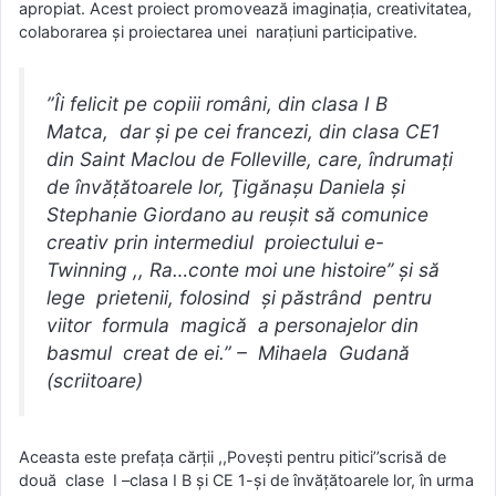
apropiat. Acest proiect promovează imaginaţia, creativitatea,
colaborarea şi proiectarea unei naraţiuni participative.
”Îi felicit pe copiii români, din clasa I B
Matca, dar şi pe cei francezi, din clasa CE1
din Saint Maclou de Folleville, care, îndrumaţi
de învăţătoarele lor, Ţigănaşu Daniela şi
Stephanie Giordano au reuşit să comunice
creativ prin intermediul proiectului e-
Twinning ,, Ra…conte moi une histoire’’ şi să
lege prietenii, folosind şi păstrând pentru
viitor formula magică a personajelor din
basmul creat de ei.” – Mihaela Gudană
(scriitoare)
Aceasta este prefaţa cărţii ,,Poveşti pentru pitici’’scrisă de
două clase I –clasa I B şi CE 1-şi de învăţătoarele lor, în urma