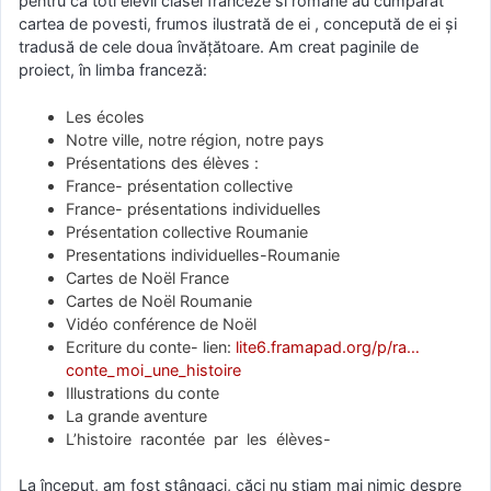
pentru ca toti elevii clasei franceze si romảne au cumparat
cartea de povesti, frumos ilustrată de ei , concepută de ei și
tradusă de cele doua învățătoare. Am creat paginile de
proiect, în limba franceză:
Les écoles
Notre ville, notre région, notre pays
Présentations des élèves :
France- présentation collective
France- présentations individuelles
Présentation collective Roumanie
Presentations individuelles-Roumanie
Cartes de Noël France
Cartes de Noël Roumanie
Vidéo conférence de Noël
Ecriture du conte- lien:
lite6.framapad.org/p/ra…
conte_moi_une_histoire
Illustrations du conte
La grande aventure
L’histoire racontée par les élèves-
La început, am fost stângaci, căci nu ştiam mai nimic despre