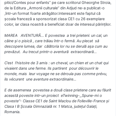
pitici/Contes pour enfants’’ pe care scriitorul Gheorghe Stroia,
de la Editura ,,Armonii culturale’’ din Adjud ne-a publicat-o
,într-un format foarte atrăgător.Interesant este faptul că
şcoala franceză a sponsorizat clasa CE1 cu 26 exemplare
color, iar clasa noastră a beneficiat doar de interesul părinţilor.
MAREA AVENTURĂ… E povestea a trei prieteni: un cal, un
câine şi o pisică , care trăiau într-o fermă. Au plecat să
descopere lumea, dar călătoria lor nu se derulă aşa cum au
prevăzut. Au trecut printr-o aventură extraordinară…
C’est l’histoire de 3 amis : un cheval, un chien et un chat qui
vivaient dans une ferme. Ils partirent pour découvrir le
monde, mais leur voyage ne se déroula pas comme prévu,
ils vécurent une aventure extraordinaire…
E de asemenea povestea a două clase prietene care au făurit
această poveste intr-un proiect eTwinning-,,Spune-mi o
poveste’’- Classe CE1 de Saint Maclou de Folleville-France şi
Clasa I B Şcoala Gimnazială nr. 1 Matca, judeţul Galaţi,
Romania.