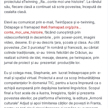
proiectului eTwinning ,,Ra…conte moi une histoire’’. La rândul
său, fiecare clasă a continuat să scrie povestea, începută de
cealalta clasă.
Elevii au comunicat prin e-mail, TwinSpace şi e-twinning,
Didapage si framapad
lite6.framapad.org/p/ra…
conte_moi_une_histoire
, făcând cunoştinţă prin
videoconferinţă in decembrie , prin power-point, imagini
video, desene. Ei şi-au descris ţara, şcoala şi clasa. Au citit
povestea „Cei 3 purceluşi” în română şi franceză, au cântat
colinde tradiţionale, si-au trimis felicitări de Crăciun, au
realizat schimb de idei, mesaje, desene, pe twinspace, prin
jurnal de proiect şi au prezentat producţiile lor.
Eu şi colega mea, Stephanie, am lucrat îndeaproape prin e-
mail şi spaţiul virtual. Proiectul a avut ca scop îmbunătăţirea
competenţelor în domeniul TIC, pentru a lucra împreună ca o
echipă europeană prin depăşirea barierei lingvistice. Scopul
final a fost acela de a ilustra, înregistra, tipări şi prezenta
povestea elevilor, pe platforma eTwinning, la editura „Armonii
culturale” Adjud ṣi apoi trimiterea căților de poveṣti in Franta,