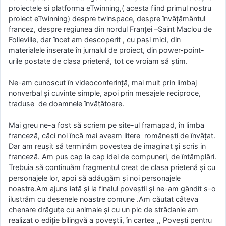
proiectele si platforma eTwinning,( acesta fiind primul nostru
proiect eTwinning) despre twinspace, despre învăţământul
francez, despre regiunea din nordul Franţei –Saint Maclou de
Folleville, dar încet am descoperit , cu paşi mici, din
materialele inserate în jurnalul de proiect, din power-point-
urile postate de clasa prietenă, tot ce vroiam să ştim.
Ne-am cunoscut în videoconferinţă, mai mult prin limbaj
nonverbal şi cuvinte simple, apoi prin mesajele reciproce,
traduse de doamnele învăţătoare.
Mai greu ne-a fost să scriem pe site-ul framapad, în limba
franceză, căci noi încă mai aveam litere româneşti de învăţat.
Dar am reuşit să terminăm povestea de imaginat şi scris in
franceză. Am pus cap la cap idei de compuneri, de întâmplări.
Trebuia să continuăm fragmentul creat de clasa prietenă şi cu
personajele lor, apoi să adăugăm şi noi personajele
noastre.Am ajuns iată şi la finalul poveştii şi ne-am gândit s-o
ilustrăm cu desenele noastre comune .Am căutat câteva
chenare drăguţe cu animale şi cu un pic de strădanie am
realizat o ediţie bilingvă a poveştii, în cartea ,, Poveşti pentru