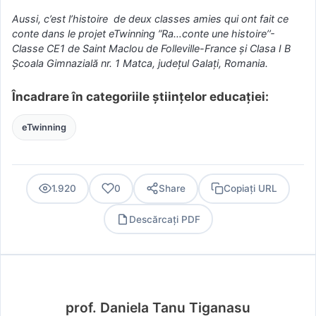
Aussi, c’est l’histoire de deux classes amies qui ont fait ce
conte dans le projet eTwinning ”Ra…conte une histoire’’-
Classe CE1 de Saint Maclou de Folleville-France şi Clasa I B
Şcoala Gimnazială nr. 1 Matca, judeţul Galaţi, Romania.
Încadrare în categoriile științelor educației:
eTwinning
1.920
0
Share
Copiați URL
Descărcați PDF
PDF
prof. Daniela Tanu Tiganasu