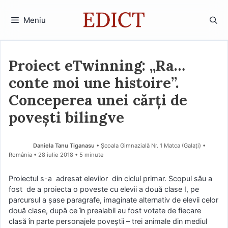
Sari
la
Meniu
conținut
Proiect eTwinning: „Ra…
conte moi une histoire”.
Conceperea unei cărți de
povești bilingve
Daniela Tanu Tiganasu
• Școala Gimnazială Nr. 1 Matca (Galaţi) •
România
28 iulie 2018
• 5 minute
Proiectul s-a adresat elevilor din ciclul primar. Scopul său a
fost de a proiecta o poveste cu elevii a două clase I, pe
parcursul a şase paragrafe, imaginate alternativ de elevii celor
două clase, după ce în prealabil au fost votate de fiecare
clasă în parte personajele poveştii – trei animale din mediul