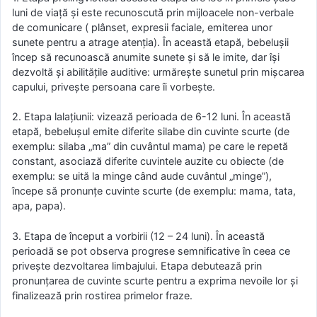
luni de viață și este recunoscută prin mijloacele non-verbale
de comunicare ( plânset, expresii faciale, emiterea unor
sunete pentru a atrage atenția). În această etapă, bebelușii
încep să recunoască anumite sunete și să le imite, dar își
dezvoltă și abilitățile auditive: urmărește sunetul prin mișcarea
capului, privește persoana care îi vorbește.
2. Etapa lalațiunii: vizează perioada de 6-12 luni. În această
etapă, bebelușul emite diferite silabe din cuvinte scurte (de
exemplu: silaba „ma” din cuvântul mama) pe care le repetă
constant, asociază diferite cuvintele auzite cu obiecte (de
exemplu: se uită la minge când aude cuvântul „minge”),
începe să pronunțe cuvinte scurte (de exemplu: mama, tata,
apa, papa).
3. Etapa de început a vorbirii (12 – 24 luni). În această
perioadă se pot observa progrese semnificative în ceea ce
privește dezvoltarea limbajului. Etapa debutează prin
pronunțarea de cuvinte scurte pentru a exprima nevoile lor și
finalizează prin rostirea primelor fraze.