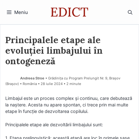
Sari
la
Meniu
conținut
Principalele etape ale
evoluției limbajului în
ontogeneză
Andreea Stroe
• Grădinița cu Program Prelungit Nr. 9, Brașov
(Braşov) • România
28 iulie 2024
• 2 minute
Limbajul este un proces complex și continuu, care debutează
la naștere. Acesta nu apare spontan, ci trece prin mai multe
etape în funcție de dezvoltarea copilului.
Principalele etape ale dezvoltării limbajului sunt:
1. Etapa prelingvistică: această etapă are loc în primele șase