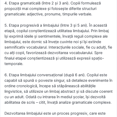
4. Etapa gramaticală (între 2 și 3 ani). Copiii formulează
propoziții mai complexe și folosește diferite structuri
gramaticale: adjective, pronume, timpurile verbale.
5. Etapa progresivă a limbajului (între 3 și 5 ani). În această
etapă, copilul conștientizează utilitatea limbajului. Prin limbaj
își exprimă ideile și sentimentele, învață reguli complexe ale
limbajului, este dornic să învețe cuvinte noi și își extinde
semnificativ vocabularul. Interacțiunile sociale, fie cu adulți, fie
cu alți copii, favorizează dezvoltarea vocabularului. Spre
finalul etapei conștientizează și utilizează expresii spațio-
temporale.
6. Etapa limbajului conversațional (după 6 ani). Copilul este
capabil să spună o poveste singur, să detalieze evenimente în
ordine cronologică, începe să stăpânească abilitățile
lingvistice, să utilizeze un limbaj abstract și să discute coerent
cu un adult. Odată cu intrarea în mediul școlar, își dezvoltă
abilitatea de scris – citit, învață analize gramaticale complexe.
Dezvoltarea limbajului este un proces progresiv, care este