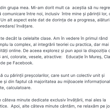
iii din grupa mea. Mi-am dorit mult ca aceştia să nu regr
municare între noi, inclusiv între mine şi părinţii lor, 
. Un alt aspect este dat de dorinţa de a progresa, alătur
predare/ învăţare.
te decât la celelalte clase. Am în vedere în primul rând
simplu la complex, al integrării teoriei cu practica, dar mai
vităţi online. De aceea explorez şi pun apoi la dispoziţia c
 6 ani, colorate, vesele, atractive: Educaţie ȋn Mureş, Cl
e de pe Facebook.
u părinţii preşcolarilor, care sunt un colectiv unit şi
 şi din faptul că majoritatea au mijloacele informaţiona
te, calculatoare.
e câteva minute dedicate exclusiv învăţării, mai ales la
atice. Apoi, alte câteva minute cântăm, ne relaxăm pe jo