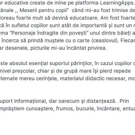
ilor educative create de mine pe platforma LearningApps
nale ,, Meserii pentru copii’’ când mi-au fost trimise 
i doreau foarte mult să devină educatoare. Am fost foart
ă în sufletul copiilor sunt atât de importantă şi sunt un
a “Personaje ȋndragite din poveşti” unul dintre băieţi 
” şi ȋncerca să prindă muştele cu o carte (ceaslovul). Fieca
iar desenele, picturile mi-au încântat privirea.
ste absolut esenţial suportul părinţilor, în cazul copiilor 
nivel preşcolar, chiar şi de grupă mare îşi pierd repede
lternate mereu cerinţele, materialul didactic necesar, mo
uport informaţional, dar oarecum şi distanţează. Prin
, împrăştiem cunoaștere, frumos, bucurie, încântare, ent