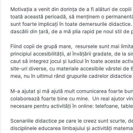
Motivaţia a venit din dorinţa de a fi alături de cop
toată această perioadă, să menţinem o permanentă co
sunt foarte implicaţi în toate demersurile didactice
dascălii din ţară, de a mă plia rapid pe noul stil de 
Fiind copii de grupă mare, resursele sunt mai limita
principiul accesibilităţii, al învăţării gradate, de la 
caut să integrez jocul și ludicul în toate aceste acti
site-uri diverse, cu materiale accesibile vârstei de
mea, nu în ultimul rând grupurile cadrelor didactic
M-a ajutat şi mă ajută mult comunicarea foarte bună c
colaborează foarte bine cu mine. Un real ajutor vine
necesare pentru activităţi în online: telefoane, table
Scenariile didactice pe care le creez sunt scurte, d
disciplinele educarea limbajului şi activităţi matem