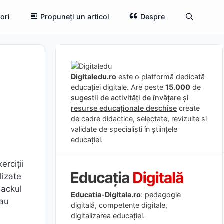
ori
Propuneți un articol
Despre
Digitaledu.ro
este o platformă dedicată
educației digitale. Are peste
15.000
de
sugestii de activități de învățare
și
resurse educaționale deschise
create
de cadre didactice, selectate, revizuite și
validate de specialiști în științele
educației.
erciţii
lizate
backul
Educatia-Digitala.ro
: pedagogie
iau
digitală, competențe digitale,
digitalizarea educației.