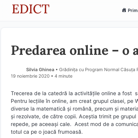
Sari
Prim
la
conținut
Predarea online – o 
Silvia Ghinea
• Grădinița cu Program Normal Căsuța Pi
19 noiembrie 2020
• 4 minute
Trecerea de la catedră la activităţile online a fost 
Pentru lecţiile în online, am creat grupul clasei, pe
diverse la matematică şi română, precum şi materiale
şi rezolvate, de către copii. Aceştia trimit pe grupul 
repede, pe aceeaşi cale. Acest mod de a comunica i-
totul ca pe o joacă frumoasă.