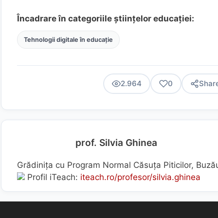
Încadrare în categoriile științelor educației:
Tehnologii digitale în educație
2.964
0
Shar
prof. Silvia Ghinea
Grădinița cu Program Normal Căsuța Piticilor, Buz
Profil iTeach:
iteach.ro/profesor/silvia.ghinea