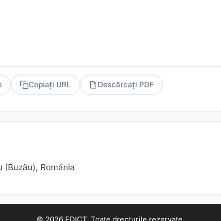
e
Copiați URL
Descărcați PDF
PDF
ău (Buzău), România
© 2026 EDICT. Toate drepturile rezervate.