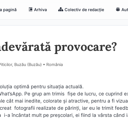
a pagină
Arhiva
Colectiv de redacție
Aut
adevărată provocare?
ticilor, Buzău (Buzău) • România
soluţia optimă pentru situaţia actuală.
 What’sApp. Pe grup am trimis fişe de lucru, ce cuprind ex
 cât mai inedite, colorate şi atractive, pentru a fi vizua
creat fotografii realizate de părinţi, iar eu le trimit feed
a încântat mult pe preşcolari, ei fiind la vârsta când 