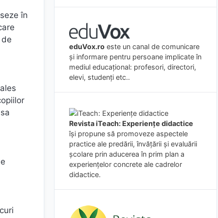
eseze în
care
i de
eduVox.ro
este un canal de comunicare
și informare pentru persoane implicate în
mediul educațional: profesori, directori,
elevi, studenți etc..
 ales
opiilor
asa
Revista iTeach: Experienţe didactice
îşi propune să promoveze aspectele
practice ale predării, învăţării şi evaluării
şcolare prin aducerea în prim plan a
le
experienţelor concrete ale cadrelor
didactice.
curi