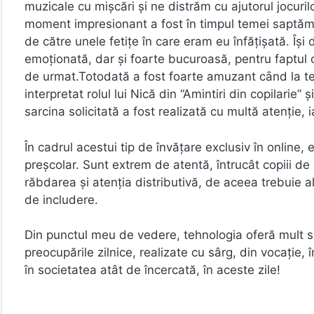
muzicale cu mişcări şi ne distrăm cu ajutorul jocur
moment impresionant a fost în timpul temei saptămâ
de către unele fetiţe în care eram eu înfăţişată. Îş
emoţionată, dar şi foarte bucuroasă, pentru faptul c
de urmat.Totodată a fost foarte amuzant cȃnd la tem
interpretat rolul lui Nică din “Amintiri din copilarie
sarcina solicitată a fost realizată cu multă atenţie, 
În cadrul acestui tip de învăţare exclusiv în online, e
preşcolar. Sunt extrem de atentă, întrucât copiii de 
răbdarea şi atenţia distributivă, de aceea trebuie a
de includere.
Din punctul meu de vedere, tehnologia oferă mult s
preocupările zilnice, realizate cu sârg, din vocaţie
în societatea atât de încercată, în aceste zile!