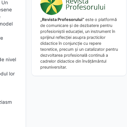
. Un
desene
e
„Revista Profesorului”
este o platformă
 model
de comunicare și de dezbatere pentru
a
profesioniștii educației, un instrument în
sprijinul reflecției asupra practicilor
re
didactice în conjuncție cu repere
teoretice, precum și un catalizator pentru
dezvoltarea profesională continuă a
de nivel
cadrelor didactice din învățământul
preuniversitar.
dul lor
uziasm