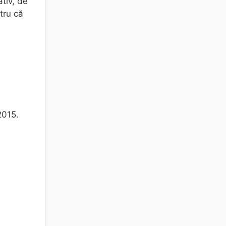
ativ, de
tru că
2015.