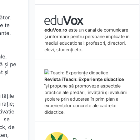
ător,
e te
eduVox.ro
este un canal de comunicare
ante.
și informare pentru persoane implicate în
mediul educațional: profesori, directori,
elevi, studenți etc..
le,
ă și pe
t și
Revista iTeach: Experienţe didactice
îşi propune să promoveze aspectele
practice ale predării, învăţării şi evaluării
tăţile
şcolare prin aducerea în prim plan a
raţie;
experienţelor concrete ale cadrelor
ivaţiei
didactice.
ă se
ck, de
ten,