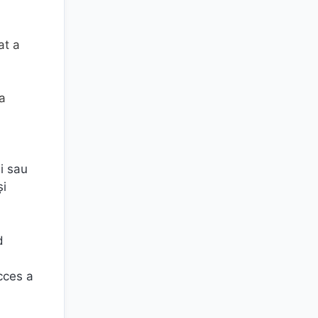
at a
 a
i sau
şi
d
cces a