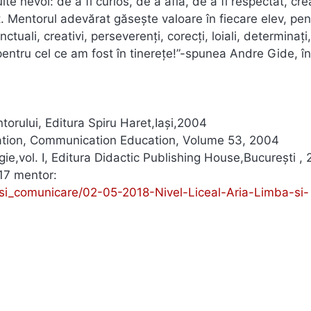
 nevoi: de a fi curios, de a afla, de a fi respectat, cre
iat. Mentorul adevărat găsește valoare în fiecare elev, pen
ali, creativi, perseverenți, corecți, loiali, determinați,
 pentru cel ce am fost în tinerețe!”-spunea Andre Gide, în
orului, Editura Spiru Haret,Iași,2004
cation, Communication Education, Volume 53, 2004
ie,vol. I, Editura Didactic Publishing House,București , 
017 mentor:
a_si_comunicare/02-05-2018-Nivel-Liceal-Aria-Limba-si-