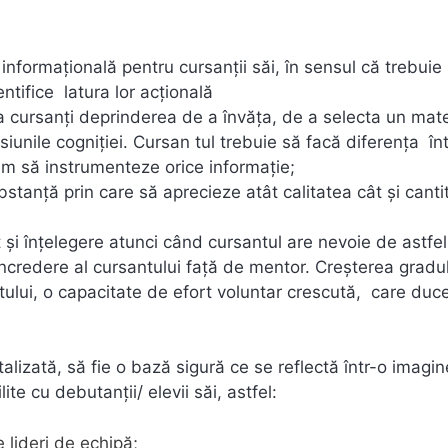
ă informaţională pentru cursanţii săi, în sensul că trebuie
ntifice latura lor acţională
 la cursanţi deprinderea de a învăţa, de a selecta un mate
iunile cogniţiei. Cursan tul trebuie să facă diferenţa în
cum să instrumenteze orice informaţie;
bstanţă prin care să aprecieze atât calitatea cât şi canti
t şi înţelegere atunci când cursantul are nevoie de astfe
ncredere al cursantului faţă de mentor. Creşterea gradu
lui, o capacitate de efort voluntar crescută, care duce
alizată, să fie o bază sigură ce se reflectă într-o imagi
ite cu debutanții/ elevii săi, astfel:
e lideri de echipă;