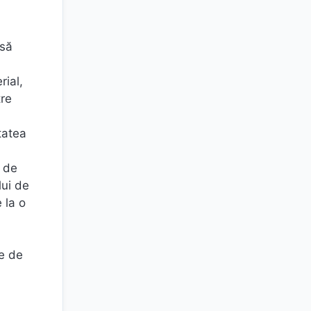
 să
rial,
tre
tatea
l de
lui de
 la o
ne de