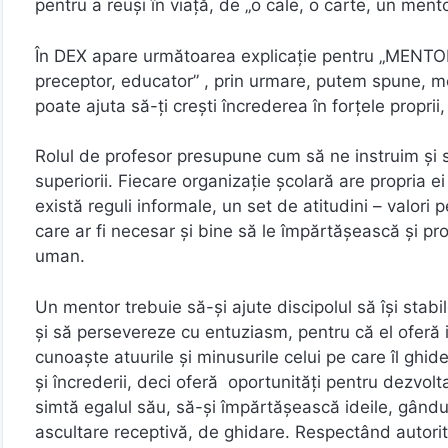
pentru a reuși în viață, de „o cale, o carte, un ment
În DEX apare următoarea explicație pentru „MENTOR,
preceptor, educator” , prin urmare, putem spune, me
poate ajuta să-ţi creşti încrederea în forţele propri
Rolul de profesor presupune cum să ne instruim și 
superiorii. Fiecare organizație școlară are propria e
există reguli informale, un set de atitudini – valori p
care ar fi necesar și bine să le împărtășească și pro
uman.
Un mentor trebuie să-și ajute discipolul să îşi stabil
şi să persevereze cu entuziasm, pentru că el oferă in
cunoaşte atuurile şi minusurile celui pe care îl ghid
şi încrederii, deci oferă oportunități pentru dezvolt
simtă egalul său, să-și împărtășească ideile, gându
ascultare receptivă, de ghidare. Respectând autorit