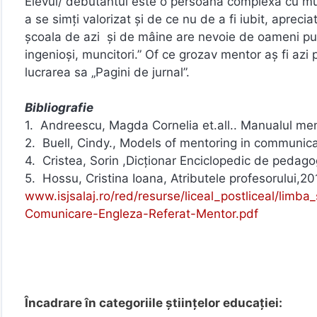
Elevul/ debutantul este o persoană complexă cu multe
a se simți valorizat și de ce nu de a fi iubit, aprec
școala de azi și de mâine are nevoie de oameni punctu
ingenioși, muncitori.” Of ce grozav mentor aș fi azi
lucrarea sa „Pagini de jurnal”.
Bibliografie
1. Andreescu, Magda Cornelia et.all.. Manualul ment
2. Buell, Cindy., Models of mentoring in communi
4. Cristea, Sorin ,Dicționar Enciclopedic de pedagog
5. Hossu, Cristina Ioana, Atributele profesorului,2
www.isjsalaj.ro/red/resurse/liceal_postliceal/limb
Comunicare-Engleza-Referat-Mentor.pdf
Încadrare în categoriile științelor educației: