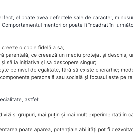
perfect, el poate avea defectele sale de caracter, minusur
tă. Comportamentul mentorilor poate fi încadrat în următ
 creeze o copie fidelă a sa;
ură parentală, ce creează un mediu protejat şi deschis, 
şi să ia iniţiativa şi să descopere singur;
eşte pe nivel de egalitate, fără să existe o ierarhie; mod
l componenta personală sau socială şi focusul este pe re
cialitate, astfel:
divizi şi grupuri, mai puţin şi mai mult experimentaţi în c
entarea poate apărea, potenţiale abilităţi pot fi dezvolta