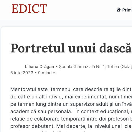
Sari
Prim
la
conținut
Portretul unui dasc
Liliana Drăgan
• Școala Gimnazială Nr. 1, Toflea (Gala
5 iulie 2023
• 9 minute
Mentoratul este termenul care descrie relațiile dint
de către un alt individ, mai experimentat, numit ment
pe termen lung dintre un supervizor adult și un învă
academică sau personală. În context educațional, 
relație de colaborare temporară între doi profesori
profesor debutant. Mai departe, la nivelul unei clas