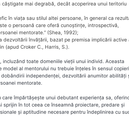
câştigate mai degrabă, decât acoperirea unui teritoriu
ic în viaţa sau stilul altei persoane, în general ca rezult
ste o persoană care oferă cunoştinţe, introspectivă,
persoanei mentorate.” (Shea, 1992);
 dezvoltării învăţării, bazat pe premisa implicării active
in (apud Croker C., Harris, S.).
, incluzând toate domeniile vieţii unui individ. Aceasta
e model al mentorului nu trebuie înţeles în sensul copieri
sul dobândirii independenţei, dezvoltării anumitor abilităţi 
persoanei mentorate.
cu care împărtăşeşte unui debutant experienţa sa, oferin
 sprijin în tot ceea ce înseamnă proiectare, predare şi
esionale și aptitudine necesare pentru îndeplinirea cu su