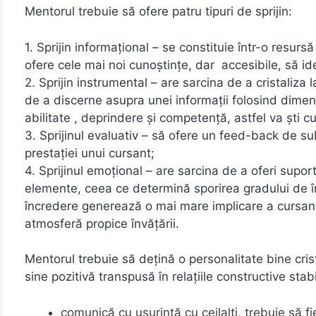
Mentorul trebuie să ofere patru tipuri de sprijin:
1. Sprijin informaţional – se constituie într-o resurs
ofere cele mai noi cunoştinţe, dar accesibile, să ide
2. Sprijin instrumental – are sarcina de a cristaliza
de a discerne asupra unei informaţii folosind dimens
abilitate , deprindere şi competenţă, astfel va şti 
3. Sprijinul evaluativ – să ofere un feed-back de su
prestaţiei unui cursant;
4. Sprijinul emoţional – are sarcina de a oferi supor
elemente, ceea ce determină sporirea gradului de î
încredere generează o mai mare implicare a cursantu
atmosferă propice învăţării.
Mentorul trebuie să dețină o personalitate bine crist
sine pozitivă transpusă în relaţiile constructive stabil
comunică cu uşurinţă cu ceilalţi, trebuie să fi