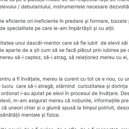
/ elevului / debutantului, instrumentele necesare dezvoltăr
le eficiente ori ineficiente în predare și formare, bazate
 de specialitate pe care le-am împărtășit și cu alții.
itatea unui dascăl-mentor care să fie iubit de elevii săi
ție aparte de a ști cum să se facă plăcut prin iubirea pe 
ereu să-i captez, să-i atrag, să relaționez mereu cu ei,
tru a fi învățate, mereu la curent cu tot ce e nou, cu un
 lucru care să-i atragă, stârnind curiozitatea și dorința
t, ordonat i-au ajutat pe elevi în procesul de învățare. De
levii, m-am asigurat mereu că noțiunile, informațiile pr
că uneori chiar și o glumă spusă la timpul potrivit, desc
ănătății mentale și fizice.