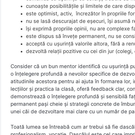
cunoaşte posibilităţile şi limitele de care dis
este optimist, activ, încrezător în propriile for
nu se lasă descurajat de eşecuri, îşi asumă r
îşi exprimă propriile opinii, nu are complexe fa
este dispus să înveţe permanent, nu se consi
acceptă cu uşurinţă valorile altora, fără a renu
dezvoltă relaţii pozitive cu cei din jur (colegi, 
Consider că un bun mentor identifică cu ușurință pu
o înțelegere profundă a nevoilor specifice de dezvolt
atitudinile acestora pentru ai ajuta în formarea lor,
lecțiilor și practica la clasă, oferă feedback clar, co
demonstrează o înțelegere profundă și sensibilă față 
permanent pași cheie și strategii concrete de îmbunăt
unei căi de dezvoltare mai clare cu un număr de pa
Toată lumea se întreabă cum ar trebui să fie dascăl
profesionalism, vocație. Dascălul este cel care imp