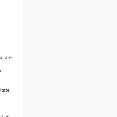
a, are
a
ritate
ă, în