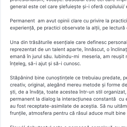
general este cel care șlefuiește și-i oferă copilului
Permanent am avut opinii clare cu privire la practici
experiență, pe practici observate la alții, pe lectură
Una din trăsăturile esențiale care definesc personal
reprezentat de un talent aparte, înnăscut, o înclina
emană în jurul său. Iubindu-mi meseria, am reușit m
înțeleg, să-i ajut și să-i cunosc.
Stăpânind bine cunoștințele ce trebuiau predate, pen
creativ, original, alegând mereu metode și forme de
ști, de a învăța, toate acestea într-un stil organiza
permanent la dialog la interacțiunea constantă cu e
au fost receptate-asimilate de aceștia. Să nu uităm 
frunțile, atmosfera pentru că râsul aduce mult bine s