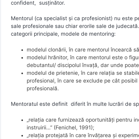
confident, susținător.
Mentorul (ca specialist și ca profesionist) nu este 
sale profesionale sau chiar erorile sale de judeca
categorii principale, modele de mentoring:
modelul clonării, în care mentorul încearcă să
modelul hrănitor, în care mentorul este o fig
debutantul/ discipolul învaţă, dar unde poate 
modelul de prietenie, în care relaţia se stabil
profesional, în care se exclude pe cât posibi
profesională.
Mentoratul este definit diferit în multe lucrări de spe
„relaţia care furnizează oportunităţi pentru in
instruirii…” (Fenichel, 1991);
„relaţia protejată în care învăţarea şi experim