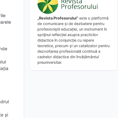
ile
„Revista Profesorului”
este o platformă
oarele
de comunicare și de dezbatere pentru
profesioniștii educației, un instrument în
sprijinul reflecției asupra practicilor
didactice în conjuncție cu repere
teoretice, precum și un catalizator pentru
unde
dezvoltarea profesională continuă a
cadrelor didactice din învățământul
elul
preuniversitar.
laţia
adrul
te şi