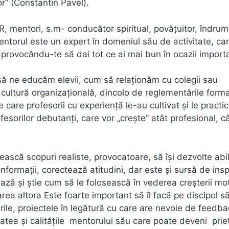
or” (Constantin Pavel).
 mentori, s.m- conducător spiritual, povățuitor, îndrum
ntorul este un expert în domeniul său de activitate, car
i, provocându-te să dai tot ce ai mai bun în ocazii import
să ne educăm elevii, cum să relaționăm cu colegii sau
i cultură organizațională, dincolo de reglementările forma
e care profesorii cu experiență le-au cultivat și le practic
fesorilor debutanți, care vor „crește” atât profesional, câ
ească scopuri realiste, provocatoare, să îşi dezvolte abili
formaţii, corectează atitudini, dar este şi sursă de inspi
ează şi ştie cum să le folosească în vederea creşterii mot
area altora Este foarte important să îl facă pe discipol s
rile, proiectele în legătură cu care are nevoie de feedba
atea și calitățile mentorului său care poate deveni prie