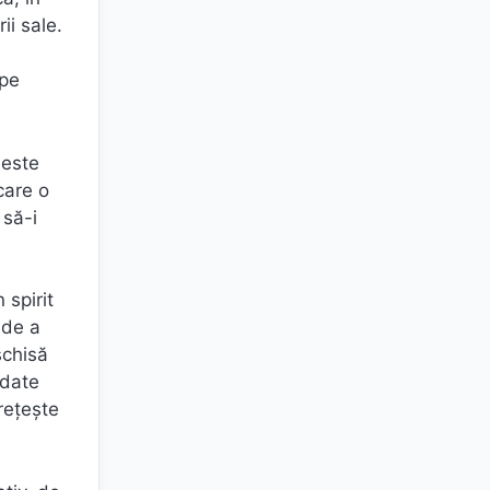
ii sale.
 pe
 este
care o
 să-i
 spirit
 de a
schisă
edate
rețește