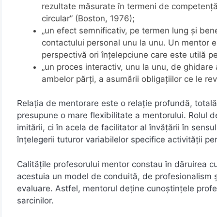
rezultate măsurate în termeni de competenţă 
circular” (Boston, 1976);
„un efect semnificativ, pe termen lung şi benef
contactului personal unu la unu. Un mentor e
perspectivă ori înţelepciune care este utilă 
„un proces interactiv, unu la unu, de ghidare a
ambelor părţi, a asumării obligaţiilor ce le rev
Relaţia de mentorare este o relaţie profundă, totală
presupune o mare flexibilitate a mentorului. Rolul d
imitării, ci în acela de facilitator al învăţării în sen
înţelegerii tuturor variabilelor specifice activităţii 
Calitățile profesorului mentor constau în dăruirea 
acestuia un model de conduită, de profesionalism şi
evaluare. Astfel, mentorul deţine cunoștințele prof
sarcinilor.