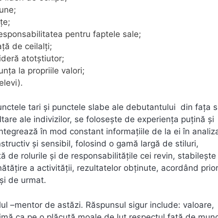
pune;
ţe;
esponsabilitatea pentru faptele sale;
ţă de ceilalţi;
deră atotștiutor;
nţa la propriile valori;
elevi).
nctele tari și punctele slabe ale debutantului din fața s
are ale indivizilor, se folosește de experiența puțină și
 integrează în mod constant informațiile de la ei în analiz
nstructiv și sensibil, folosind o gamă largă de stiluri,
de rolurile și de responsabilitățile cei revin, stabilește
ățire a activității, rezultatelor obținute, acordând prio
și de urmat.
ul –mentor de astăzi. Răspunsul sigur include: valoare,
rimă ca pe o plăcuță moale de lut respectul față de munc