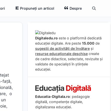
ori
Propuneți un articol
Despre
Digitaledu.ro
este o platformă dedicată
educației digitale. Are peste
15.000
de
sugestii de activități de învățare
și
resurse educaționale deschise
create
de cadre didactice, selectate, revizuite și
validate de specialiști în științele
educației.
tejat
n-față,
ională,
are, o
Educatia-Digitala.ro
: pedagogie
i un
digitală, competențe digitale,
oie,
digitalizarea educației.