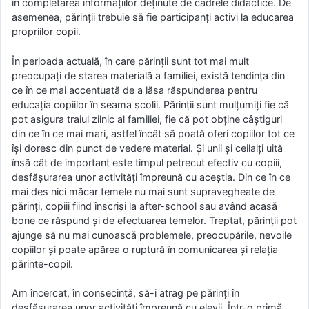
în completarea informațiilor deținute de cadrele didactice. De
asemenea, părinții trebuie să fie participanți activi la educarea
propriilor copii.
În perioada actuală, în care părinții sunt tot mai mult
preocupați de starea materială a familiei, există tendința din
ce în ce mai accentuată de a lăsa răspunderea pentru
educația copiilor în seama școlii. Părinții sunt mulțumiți fie că
pot asigura traiul zilnic al familiei, fie că pot obține câștiguri
din ce în ce mai mari, astfel încât să poată oferi copiilor tot ce
își doresc din punct de vedere material. Și unii și ceilalți uită
însă cât de important este timpul petrecut efectiv cu copiii,
desfășurarea unor activități împreună cu aceștia. Din ce în ce
mai des nici măcar temele nu mai sunt supravegheate de
părinți, copiii fiind înscriși la after-school sau având acasă
bone ce răspund și de efectuarea temelor. Treptat, părinții pot
ajunge să nu mai cunoască problemele, preocupările, nevoile
copiilor și poate apărea o ruptură în comunicarea și relația
părinte-copil.
Am încercat, în consecință, să-i atrag pe părinți în
desfășurarea unor activități împreună cu elevii. Într-o primă