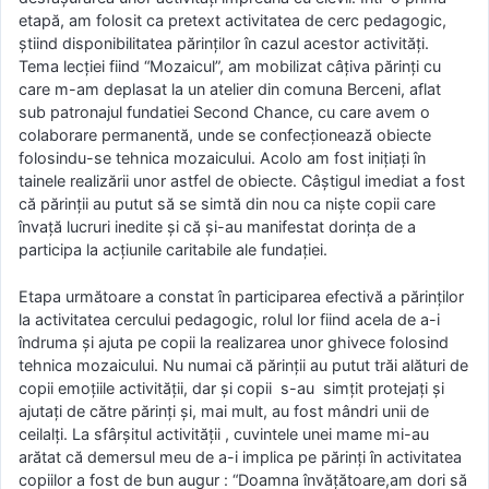
etapă, am folosit ca pretext activitatea de cerc pedagogic,
știind disponibilitatea părinților în cazul acestor activități.
Tema lecției fiind “Mozaicul”, am mobilizat câțiva părinți cu
care m-am deplasat la un atelier din comuna Berceni, aflat
sub patronajul fundatiei Second Chance, cu care avem o
colaborare permanentă, unde se confecționează obiecte
folosindu-se tehnica mozaicului. Acolo am fost inițiați în
tainele realizării unor astfel de obiecte. Câștigul imediat a fost
că părinții au putut să se simtă din nou ca niște copii care
învață lucruri inedite și că și-au manifestat dorința de a
participa la acțiunile caritabile ale fundației.
Etapa următoare a constat în participarea efectivă a părinților
la activitatea cercului pedagogic, rolul lor fiind acela de a-i
îndruma și ajuta pe copii la realizarea unor ghivece folosind
tehnica mozaicului. Nu numai că părinții au putut trăi alături de
copii emoțiile activității, dar și copii s-au simțit protejați și
ajutați de către părinți și, mai mult, au fost mândri unii de
ceilalți. La sfârșitul activității , cuvintele unei mame mi-au
arătat că demersul meu de a-i implica pe părinți în activitatea
copiilor a fost de bun augur : “Doamna învățătoare,am dori să