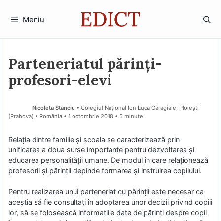
Sari
la
Meniu
conținut
Parteneriatul părinți-
profesori-elevi
Nicoleta Stanciu
• Colegiul Național Ion Luca Caragiale, Ploiești
(Prahova) • România
1 octombrie 2018
• 5 minute
Relația dintre familie și școala se caracterizează prin
unificarea a doua surse importante pentru dezvoltarea și
educarea personalității umane. De modul în care relaționează
profesorii și părinții depinde formarea și instruirea copilului.
Pentru realizarea unui parteneriat cu părinții este necesar ca
aceștia să fie consultați în adoptarea unor decizii privind copiii
lor, să se folosească informațiile date de părinți despre copii