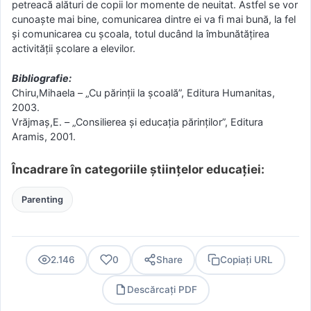
petreacă alături de copii lor momente de neuitat. Astfel se vor
cunoaște mai bine, comunicarea dintre ei va fi mai bună, la fel
și comunicarea cu școala, totul ducând la îmbunătățirea
activității școlare a elevilor.
Bibliografie:
Chiru,Mihaela – „Cu părinții la școală”, Editura Humanitas,
2003.
Vrăjmaș,E. – „Consilierea și educația părinților”, Editura
Aramis, 2001.
Încadrare în categoriile științelor educației:
Parenting
2.146
0
Share
Copiați URL
Descărcați PDF
PDF