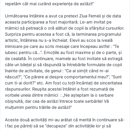
repetăm cât mai curând experiența de astăzi!”
Următoarea întâlnire a avut ca pretext Ziua Femeii și de data
aceasta participarea a fost majoritară. Le-am invitat pe
mămici să petreacă o oră alături de copii la sfârșitul cursurilor.
Surpriza pentru acestea a fost că, la terminarea programului
artistic, întâlnirea nu s-a încheiat. Elevii au scos la iveală
inimioare pe care au scris mesaje care începeau astfel : “Te
iubesc pentru că…”. Emoțiile au fost maxime și de o parte, și
de cealaltă. În continuare, mamele au fost invitate să extragă
câte un bilețel și să răspundă la întrebările formulate de copii
înainte de activitate, de genul : “Ce ai simțit când m-ai
născut?”, “Ce părere ai despre comportamentul meu?”, “Sunt
cum ti-ai dorit?” etc. Am fost cu toții încântați de sinceritatea
răspunsurilor. Reușita acestei întâlniri a fost rezumată de
vorbele uneia dintre mămici : „Ne așteptam la o serbare
obișnuită, dar cea de astăzi întrece toate serbările! Vă
mulțumim pentru trăirile de astăzi!”
Aceste două activități mi-au arătat că merită în continuare să-
i fac pe părinți să se “decupeze” din activitățile lor și să