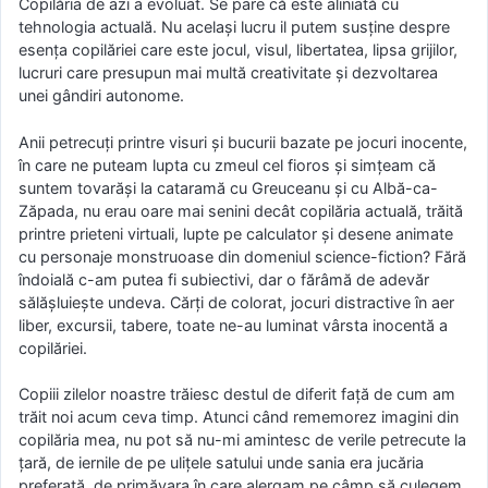
Copilăria de azi a evoluat. Se pare că este aliniată cu
tehnologia actuală. Nu același lucru il putem susține despre
esenţa copilăriei care este jocul, visul, libertatea, lipsa grijilor,
lucruri care presupun mai multă creativitate şi dezvoltarea
unei gândiri autonome.
Anii petrecuți printre visuri şi bucurii bazate pe jocuri inocente,
în care ne puteam lupta cu zmeul cel fioros şi simțeam că
suntem tovarăși la cataramă cu Greuceanu şi cu Albă-ca-
Zăpada, nu erau oare mai senini decât copilăria actuală, trăită
printre prieteni virtuali, lupte pe calculator şi desene animate
cu personaje monstruoase din domeniul science-fiction? Fără
îndoială c-am putea fi subiectivi, dar o fărâmă de adevăr
sălășluiește undeva. Cărţi de colorat, jocuri distractive în aer
liber, excursii, tabere, toate ne-au luminat vârsta inocentă a
copilăriei.
Copiii zilelor noastre trăiesc destul de diferit faţă de cum am
trăit noi acum ceva timp. Atunci când rememorez imagini din
copilăria mea, nu pot să nu-mi amintesc de verile petrecute la
ţară, de iernile de pe ulițele satului unde sania era jucăria
preferată, de primăvara în care alergam pe câmp să culegem