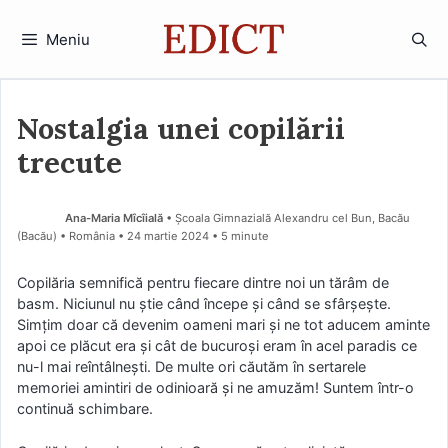
Sari
la
Meniu
conținut
Nostalgia unei copilării
trecute
Ana-Maria Mîcîială
• Școala Gimnazială Alexandru cel Bun, Bacău
(Bacău) • România
24 martie 2024
• 5 minute
Copilăria semnifică pentru fiecare dintre noi un tărâm de
basm. Niciunul nu ştie când începe şi când se sfârșește.
Simțim doar că devenim oameni mari şi ne tot aducem aminte
apoi ce plăcut era şi cât de bucuroși eram în acel paradis ce
nu-l mai reîntâlnești. De multe ori căutăm în sertarele
memoriei amintiri de odinioară şi ne amuzăm! Suntem într-o
continuă schimbare.