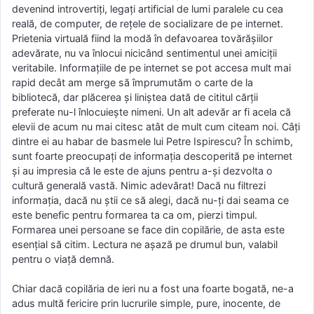
devenind introvertiţi, legaţi artificial de lumi paralele cu cea
reală, de computer, de reţele de socializare de pe internet.
Prietenia virtuală fiind la modă în defavoarea tovărășiilor
adevărate, nu va înlocui nicicând sentimentul unei amiciții
veritabile. Informaţiile de pe internet se pot accesa mult mai
rapid decât am merge să împrumutăm o carte de la
bibliotecă, dar plăcerea și liniștea dată de cititul cărţii
preferate nu-l înlocuiește nimeni. Un alt adevăr ar fi acela că
elevii de acum nu mai citesc atât de mult cum citeam noi. Câţi
dintre ei au habar de basmele lui Petre Ispirescu? În schimb,
sunt foarte preocupaţi de informaţia descoperită pe internet
şi au impresia că le este de ajuns pentru a-şi dezvolta o
cultură generală vastă. Nimic adevărat! Dacă nu filtrezi
informaţia, dacă nu ştii ce să alegi, dacă nu-ți dai seama ce
este benefic pentru formarea ta ca om, pierzi timpul.
Formarea unei persoane se face din copilărie, de asta este
esențial să citim. Lectura ne așază pe drumul bun, valabil
pentru o viaţă demnă.
Chiar dacă copilăria de ieri nu a fost una foarte bogată, ne-a
adus multă fericire prin lucrurile simple, pure, inocente, de