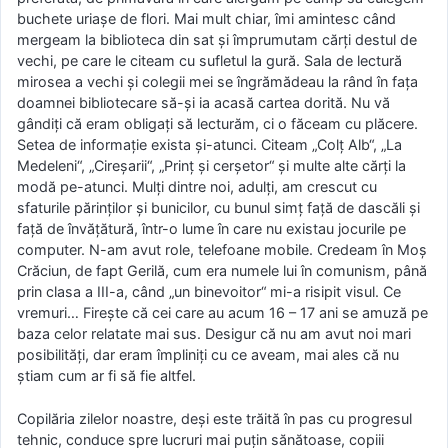
buchete uriașe de flori. Mai mult chiar, îmi amintesc când
mergeam la biblioteca din sat și împrumutam cărți destul de
vechi, pe care le citeam cu sufletul la gură. Sala de lectură
mirosea a vechi și colegii mei se îngrămădeau la rând în fața
doamnei bibliotecare să-și ia acasă cartea dorită. Nu vă
gândiți că eram obligați să lecturăm, ci o făceam cu plăcere.
Setea de informație exista și-atunci. Citeam „Colţ Alb“, „La
Medeleni“, „Cireşarii“, „Prinţ şi cerşetor“ şi multe alte cărţi la
modă pe-atunci. Mulți dintre noi, adulți, am crescut cu
sfaturile părinţilor şi bunicilor, cu bunul simț față de dascăli și
față de învățătură, într-o lume în care nu existau jocurile pe
computer. N-am avut role, telefoane mobile. Credeam în Moş
Crăciun, de fapt Gerilă, cum era numele lui în comunism, până
prin clasa a III-a, când „un binevoitor“ mi-a risipit visul. Ce
vremuri… Firește că cei care au acum 16 – 17 ani se amuză pe
baza celor relatate mai sus. Desigur că nu am avut noi mari
posibilităţi, dar eram împliniți cu ce aveam, mai ales că nu
ştiam cum ar fi să fie altfel.
Copilăria zilelor noastre, deşi este trăită în pas cu progresul
tehnic, conduce spre lucruri mai puţin sănătoase, copiii