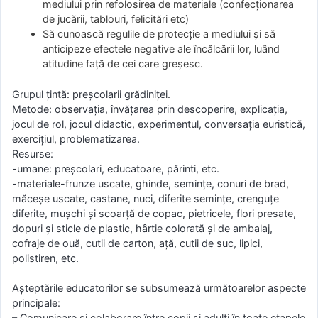
mediului prin refolosirea de materiale (confecţionarea
de jucării, tablouri, felicitări etc)
Să cunoască regulile de protecţie a mediului şi să
anticipeze efectele negative ale încălcării lor, luând
atitudine faţă de cei care greşesc.
Grupul ţintă: preşcolarii grădiniţei.
Metode: observația, învățarea prin descoperire, explicaţia,
jocul de rol, jocul didactic, experimentul, conversaţia euristică,
exerciţiul, problematizarea.
Resurse:
-umane: preşcolari, educatoare, părinti, etc.
-materiale-frunze uscate, ghinde, seminţe, conuri de brad,
măceşe uscate, castane, nuci, diferite seminţe, crenguţe
diferite, muşchi şi scoarţă de copac, pietricele, flori presate,
dopuri şi sticle de plastic, hȃrtie colorată şi de ambalaj,
cofraje de ouă, cutii de carton, aţă, cutii de suc, lipici,
polistiren, etc.
Așteptările educatorilor se subsumează următoarelor aspecte
principale:
– Comunicare şi colaborare între copii şi adulţi în toate etapele