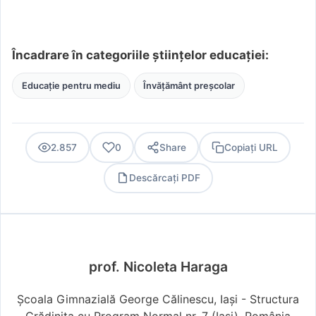
Încadrare în categoriile științelor educației:
Educație pentru mediu
Învățământ preșcolar
2.857
0
Share
Copiați URL
Descărcați PDF
PDF
prof. Nicoleta Haraga
Școala Gimnazială George Călinescu, Iași - Structura
Grădinița cu Program Normal nr. 7 (Iaşi), România