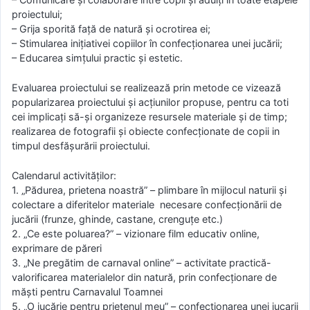
proiectului;
– Grija sporită faţă de natură şi ocrotirea ei;
– Stimularea iniţiativei copiilor în confecţionarea unei jucării;
– Educarea simţului practic şi estetic.
Evaluarea proiectului se realizează prin metode ce vizează
popularizarea proiectului şi acţiunilor propuse, pentru ca toti
cei implicaţi să-şi organizeze resursele materiale şi de timp;
realizarea de fotografii şi obiecte confecţionate de copii in
timpul desfăşurării proiectului.
Calendarul activităților:
1. „Pădurea, prietena noastră” – plimbare în mijlocul naturii şi
colectare a diferitelor materiale necesare confecţionării de
jucării (frunze, ghinde, castane, crenguţe etc.)
2. „Ce este poluarea?” – vizionare film educativ online,
exprimare de păreri
3. „Ne pregătim de carnaval online” – activitate practică-
valorificarea materialelor din natură, prin confecţionare de
măşti pentru Carnavalul Toamnei
5. „O jucărie pentru prietenul meu” – confectionarea unei jucarii