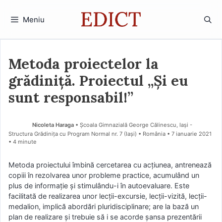
Sari
la
Meniu
conținut
Metoda proiectelor la
grădiniță. Proiectul „Și eu
sunt responsabil!”
Nicoleta Haraga
• Școala Gimnazială George Călinescu, Iași -
Structura Grădinița cu Program Normal nr. 7 (Iaşi) • România
7 ianuarie 2021
• 4 minute
Metoda proiectului îmbină cercetarea cu acțiunea, antrenează
copiii în rezolvarea unor probleme practice, acumulând un
plus de informație și stimulându-i în autoevaluare. Este
facilitată de realizarea unor lecţii-excursie, lecţii-vizită, lecţii-
medalion, implică abordări pluridisciplinare; are la bază un
plan de realizare şi trebuie să i se acorde şansa prezentării