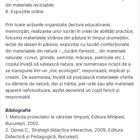
din materiale reciclabile
6. Expozitie online
Prin toate acțiunile organizate (lectura educatoarei,
memorizări, realizarea unor lucrări în orele de abilităţi practice,
folosind materialele strânse din pădure în timpul drumeţiilor,
lecţie de desen în pădure, expoziţie cu lucrări confecţionate
din materialele din natură – „Jucării-fantezii… din materiale
naturale, conuri, ghinde, seminţe, măceşe, pietricele etc.),
copilul învață să iubească natura, are numeroase ocazii de a
se transpune într-un „mic ecologist”, responsabil, implicat și
creativ. De asemenea, învață să prețuiască materialele oferite
cu dărnicie de natură, dar şi hârtia, pet-urile sau alte materiale
aparent nefolositoare, astfel devenind un copil fericit şi
responsabil.
Bibliografie
1. Metoda proiectelor la vârstele timpurii, Editura Miniped,
Bucureşti, 2002.
2. Oprea C., Strategii didactice interactive, 2009, Editura
Didactică și Pedagogică, București;