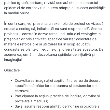
publice (grupă, serbare, revistă şcolară etc.). În contextul
epidemiei de coronavirus, putem adapta cu succes activitățile
la mediul online.
În continuare, voi prezenta un exemplu de proiect ce vizează
educația ecologică, intitulat „Și eu sunt responsabil!”. Scopul
proiectului constă în dezvoltarea unei atitudini ecologice a
preșcolarilor prin activități specifice vârstei: colectare de
materiale refolosibile și utilizarea lor în scop educativ,
cunoaşterea plantelor, legumelor şi diversitatea acestora. De
asemenea, urmărim dezvoltarea spiritului de inițiativă și
imaginației.
Obiective:
Dezvoltarea imaginaţiei copiilor în crearea de decoruri
specifice sărbătorilor de toamna şi costumelor de
carnaval;
Participarea la acţiuni practice de îngrijire, ocrotire şi
protejare a mediului;
Să-şi asume responsabilităţi de îngrijire şi ocrotire a