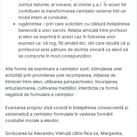
(simţul datoriei, al onoarei, al cinstei ş.a.). În acest fel
contribuim la transformarea cerinţelor externe într-un
mobil intern al conduitei;
rugămintea – prin care solicităm cu căldură îndeplinirea
benevolă a unor sarcini. Relaţia amicală între profesor
şi elevi se exprimă în acest caz în folosirea unor
expresii ca: vă rog, fiţi amabil etc. din care rezultă că şi
profesorul este pătruns de dorinţa sinceră ca elevii să
se comporte în mod corespunzător.
Alte forme de exprimare a cerinţelor sunt: stimularea unei
activităţi prin promiterea unei recompense, iniţierea de
întreceri între elevi, utilizarea perspectivelor, încurajarea,
entuziasmarea, cultivarea tradiţiilor, interdicţia ca formă
negativă de formulare a cerinţelor.
Exersarea propriu-zisă constă în îndeplinirea consecventă şi
sistematică a cerinţelor formulate în vederea formării
conduitei morale a elevilor.
Scrisoarea lui Alexandru Vlahuţă către fiica sa, Margareta,