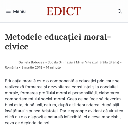
Sari
la
Meniu
conținut
Metodele educației moral-
civice
Daniela Bobocea
• Școala Gimnazială Mihai Viteazul, Brăila (Brăila) •
România
9 martie 2018
• 14 minute
Educația morală este o componentă a educației prin care se
realizează formarea și dezvoltarea conștiinței și a conduitei
morale, formarea profilului moral al personalității, elaborarea
comportamentului social-moral. Ceea ce ne face să devenim
buni este, după unii, natura, după alţii deprinderea, după alţii
învăţătura” spunea Aristotel. Dar e aproape evident că virtutea
etică nu e o dispoziție naturală inflexibilă, ci e ceva modelabil,
ceva ce depinde de noi.