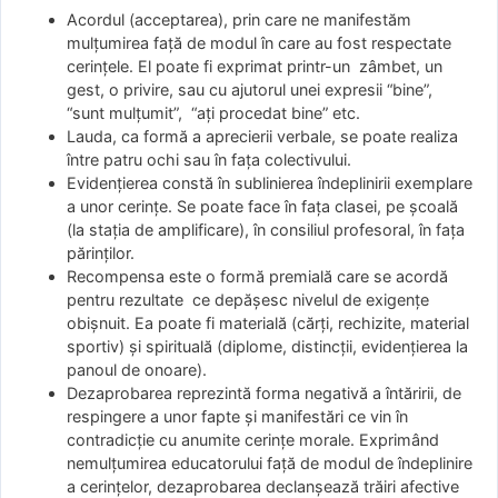
Acordul (acceptarea), prin care ne manifestăm
mulţumirea faţă de modul în care au fost respectate
cerinţele. El poate fi exprimat printr-un zâmbet, un
gest, o privire, sau cu ajutorul unei expresii “bine”,
“sunt mulţumit”, “aţi procedat bine” etc.
Lauda, ca formă a aprecierii verbale, se poate realiza
între patru ochi sau în faţa colectivului.
Evidenţierea constă în sublinierea îndeplinirii exemplare
a unor cerinţe. Se poate face în faţa clasei, pe şcoală
(la staţia de amplificare), în consiliul profesoral, în faţa
părinţilor.
Recompensa este o formă premială care se acordă
pentru rezultate ce depăşesc nivelul de exigenţe
obişnuit. Ea poate fi materială (cărţi, rechizite, material
sportiv) şi spirituală (diplome, distincţii, evidenţierea la
panoul de onoare).
Dezaprobarea reprezintă forma negativă a întăririi, de
respingere a unor fapte şi manifestări ce vin în
contradicţie cu anumite cerinţe morale. Exprimând
nemulţumirea educatorului faţă de modul de îndeplinire
a cerinţelor, dezaprobarea declanşează trăiri afective