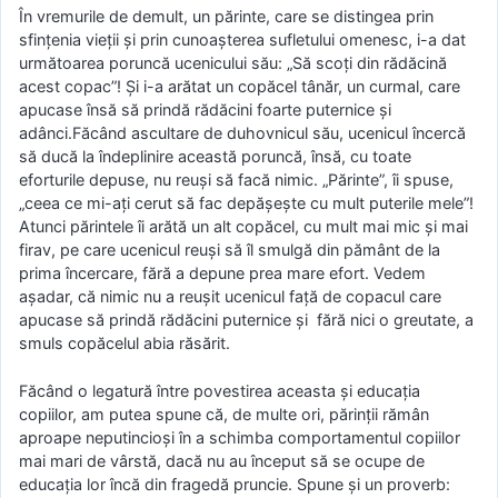
În vremurile de demult, un părinte, care se distingea prin
sfințenia vieții și prin cunoașterea sufletului omenesc, i-a dat
următoarea poruncă ucenicului său: „Să scoți din rădăcină
acest copac”! Și i-a arătat un copăcel tânăr, un curmal, care
apucase însă să prindă rădăcini foarte puternice și
adânci.Făcând ascultare de duhovnicul său, ucenicul încercă
să ducă la îndeplinire această poruncă, însă, cu toate
eforturile depuse, nu reuși să facă nimic. „Părinte”, îi spuse,
„ceea ce mi-ați cerut să fac depășește cu mult puterile mele”!
Atunci părintele îi arătă un alt copăcel, cu mult mai mic și mai
firav, pe care ucenicul reuși să îl smulgă din pământ de la
prima încercare, fără a depune prea mare efort. Vedem
așadar, că nimic nu a reușit ucenicul față de copacul care
apucase să prindă rădăcini puternice și fără nici o greutate, a
smuls copăcelul abia răsărit.
Făcând o legatură între povestirea aceasta și educația
copiilor, am putea spune că, de multe ori, părinții rămân
aproape neputincioși în a schimba comportamentul copiilor
mai mari de vârstă, dacă nu au început să se ocupe de
educația lor încă din fragedă pruncie. Spune și un proverb: