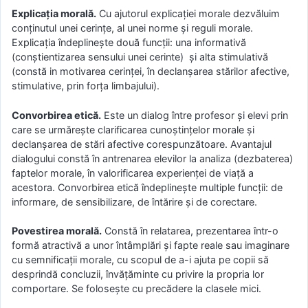
Explicaţia morală.
Cu ajutorul explicaţiei morale dezvăluim
conţinutul unei cerinţe, al unei norme şi reguli morale.
Explicaţia îndeplineşte două funcţii: una informativă
(conștientizarea sensului unei cerinte) şi alta stimulativă
(constă in motivarea cerinței, în declanșarea stărilor afective,
stimulative, prin forța limbajului).
Convorbirea etică.
Este un dialog între profesor şi elevi prin
care se urmăreşte clarificarea cunoştinţelor morale şi
declanşarea de stări afective corespunzătoare. Avantajul
dialogului constă în antrenarea elevilor la analiza (dezbaterea)
faptelor morale, în valorificarea experienţei de viaţă a
acestora. Convorbirea etică îndeplineşte multiple funcţii: de
informare, de sensibilizare, de întărire şi de corectare.
Povestirea morală.
Constă în relatarea, prezentarea într-o
formă atractivă a unor întâmplări şi fapte reale sau imaginare
cu semnificaţii morale, cu scopul de a-i ajuta pe copii să
desprindă concluzii, învăţăminte cu privire la propria lor
comportare. Se foloseşte cu precădere la clasele mici.