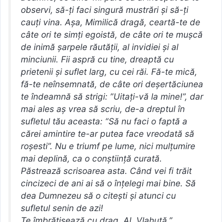
observi, să-ţi faci singură mustrări şi să-ţi
cauţi vina. Aşa, Mimilică dragă, ceartă-te de
câte ori te simţi egoistă, de câte ori te muşcă
de inimă şarpele răutăţii, al invidiei şi al
minciunii. Fii aspră cu tine, dreaptă cu
prietenii şi suflet larg, cu cei răi. Fă-te mică,
fă-te neînsemnată, de câte ori deşertăciunea
te îndeamnă să strigi: ”Uitaţi-vă la mine!”, dar
mai ales aş vrea să scriu, de-a dreptul în
sufletul tău aceasta: “Să nu faci o faptă a
cărei amintire te-ar putea face vreodată să
roşesti”. Nu e triumf pe lume, nici mulţumire
mai deplină, ca o conştiinţă curată.
Păstrează scrisoarea asta. Când vei fi trăit
cincizeci de ani ai să o înţelegi mai bine. Să
dea Dumnezeu să o citeşti şi atunci cu
sufletul senin de azi!
Te îmbrăţişează cu drag, Al. Vlahuță.”