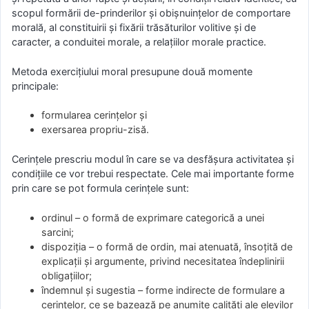
scopul formării de-prinderilor şi obişnuinţelor de comportare
morală, al constituirii şi fixării trăsăturilor volitive şi de
caracter, a conduitei morale, a relaţiilor morale practice.
Metoda exerciţiului moral presupune două momente
principale:
formularea cerinţelor şi
exersarea propriu-zisă.
Cerinţele prescriu modul în care se va desfăşura activitatea şi
condiţiile ce vor trebui respectate. Cele mai importante forme
prin care se pot formula cerinţele sunt:
ordinul – o formă de exprimare categorică a unei
sarcini;
dispoziţia – o formă de ordin, mai atenuată, însoţită de
explicaţii şi argumente, privind necesitatea îndeplinirii
obligaţiilor;
îndemnul şi sugestia – forme indirecte de formulare a
cerinţelor, ce se bazează pe anumite calităţi ale elevilor