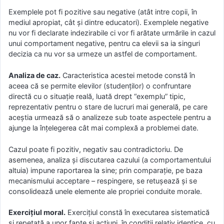
Exemplele pot fi pozitive sau negative (atât intre copii, în
mediul apropiat, cât și dintre educatori). Exemplele negative
nu vor fi declarate indezirabile ci vor fi arătate urmările in cazul
unui comportament negative, pentru ca elevii sa ia singuri
decizia ca nu vor sa urmeze un astfel de comportament.
Analiza de caz.
Caracteristica acestei metode constă în
aceea că se permite elevilor (studenţilor) o confruntare
directă cu o situaţie reală, luată drept “exemplu” tipic,
reprezentativ pentru o stare de lucruri mai generală, pe care
aceştia urmează să o analizeze sub toate aspectele pentru a
ajunge la înţelegerea cât mai complexă a problemei date.
Cazul poate fi pozitiv, negativ sau contradictoriu. De
asemenea, analiza şi discutarea cazului (a comportamentului
altuia) impune raportarea la sine; prin comparaţie, pe baza
mecanismului acceptare – respingere, se retuşează şi se
consolidează unele elemente ale propriei conduite morale.
Exerciţiul moral.
Exerciţiul constă în executarea sistematică
şi repetată a unor fapte şi acţiuni, în condiţii relativ identice, cu