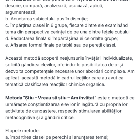
descrie, compară, analizează, asociază, aplică,
argumentează;
b. Anunţarea subiectului pus în discuţie;
c. Împărţirea clasei în 6 grupe, fiecare dintre ele examinând
tema din perspectiva cerinţei de pe una dintre feţele cubului;
d. Redactarea finală şi împărtăşirea ei celorlalte grupe;
e. Afişarea formei finale pe tablă sau pe pereţii clasei.
Această metodă acoperă neajunsurile învăţării individualizate,
solicită gândirea elevilor, oferindu-le posibilitatea de a-şi
dezvolta competenţele necesare unor abordări complexe. Am
aplicat această metodă în cadrul lecțiilor care au avut ca
tematică clasificarea reacțiilor chimice organice.
Metoda ”Ştiu – Vreau să ştiu – Am învățat”
este o metodă ce
urmăreşte conştientizarea elevilor în legătură cu propria lor
activitate de cunoaştere, respectiv stimularea abilităţilor
metacognitive şi a gândirii critice.
Etapele metodei:
a. împărţirea clasei pe perechi şi anunţarea temei;