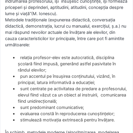
îndrumarea profesorului, îşi însuşesc cunoştinţe, îşi formează
priceperi şi deprinderi, aptitudini, atitudini, concepţia despre
lume şi viaţă”(M. Ionescu).
Metodele tradiţionale (expunerea didactică, conversaţia
didactică, demonstraţia, lucrul cu manualul, exerciţiul, ș.a.) nu
mai răspund nevoilor actuale de învățare ale elevilor, din
cauza caracteristicilor lor principale, între care pot fi amintite
următoarele:
relaţia profesor-elev este autocratică, disciplina
şcolară fiind impusă, generând astfel pasivitate în
rândul elevilor;
pun accentul pe însuşirea conţinutului, vizând, în
principal, latura informativă a educaţiei;
sunt centrate pe activitatea de predare a profesorului,
elevul fiind văzut ca un obiect al instruirii, comunicarea
fiind unidirecțională;
sunt predominant comunicative;
evaluarea constă în reproducerea cunoștințelor;
stimulează motivaţia extrinsecă pentru învăţare.
În schimb, metodele moderne (algoritmizarea, modelarea,