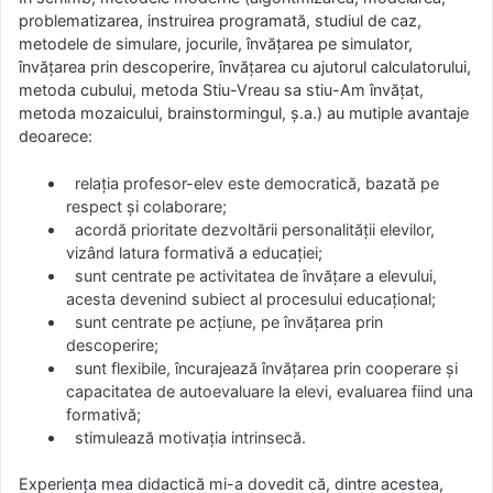
problematizarea, instruirea programată, studiul de caz,
metodele de simulare, jocurile, învăţarea pe simulator,
învăţarea prin descoperire, învățarea cu ajutorul calculatorului,
metoda cubului, metoda Stiu-Vreau sa stiu-Am învățat,
metoda mozaicului, brainstormingul, ș.a.) au mutiple avantaje
deoarece:
relaţia profesor-elev este democratică, bazată pe
respect şi colaborare;
acordă prioritate dezvoltării personalităţii elevilor,
vizând latura formativă a educaţiei;
sunt centrate pe activitatea de învăţare a elevului,
acesta devenind subiect al procesului educaţional;
sunt centrate pe acţiune, pe învăţarea prin
descoperire;
sunt flexibile, încurajează învăţarea prin cooperare şi
capacitatea de autoevaluare la elevi, evaluarea fiind una
formativă;
stimulează motivaţia intrinsecă.
Experiența mea didactică mi-a dovedit că, dintre acestea,