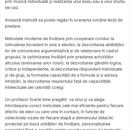
prin muncă individuală şi realizarea unui eseu sau a unui studiu
de caz.
Această metodă se poate regăsi în scenariul oricărei lecții de
predare.
Metodele moderne de învăţare prin cooperare conduc la
stimularea încrederii în sine a elevilor, la dezvoltarea abilităţilor
lor de comunicare argumentativă şi de relaţionare în cadrul
grupului, la optimizarea învăţării prin predarea achiziţiilor
altcuiva (exersarea unor roluri), la dezvoltarea gândirii logice,
critice şi independente, la dezvoltarea răspunderii individuale
şi de grup, la formarea capacităţii de a formula şi a adresa
întrebări, la dezvoltarea respectului față de capacitățile
intelectuale ale celorlalţi colegi.
Un profesor foarte bine pregătit va intui și va alege
întotdeauna corect metodele cele mai eficiente pentru fiecare
efectiv de elevi cu care vine în contact, în funcție de
obiectivele vizate de fiecare etapă a demersului didactic
proiectat pe baza unităților de învățare, personalizarea
proiectării fiind o condiție pentru reușita procesului instructiv-