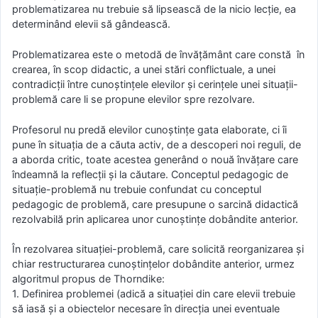
problematizarea nu trebuie să lipsească de la nicio lecție, ea
determinând elevii să gândească.
Problematizarea este o metodă de învățământ care constă în
crearea, în scop didactic, a unei stări conflictuale, a unei
contradicții între cunoștințele elevilor și cerințele unei situații-
problemă care li se propune elevilor spre rezolvare.
Profesorul nu predă elevilor cunoștințe gata elaborate, ci îi
pune în situația de a căuta activ, de a descoperi noi reguli, de
a aborda critic, toate acestea generând o nouă învățare care
îndeamnă la reflecții și la căutare. Conceptul pedagogic de
situație-problemă nu trebuie confundat cu conceptul
pedagogic de problemă, care presupune o sarcină didactică
rezolvabilă prin aplicarea unor cunoștințe dobândite anterior.
În rezolvarea situației-problemă, care solicită reorganizarea și
chiar restructurarea cunoștințelor dobândite anterior, urmez
algoritmul propus de Thorndike:
1. Definirea problemei (adică a situației din care elevii trebuie
să iasă și a obiectelor necesare în direcția unei eventuale