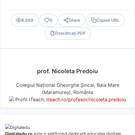
8.069
0
Share
Copiați URL
Descărcați PDF
PDF
prof. Nicoleta Predoiu
Colegiul Național Gheorghe Șincai, Baia Mare
(Maramureş), România
Profil iTeach:
iteach.ro/profesor/nicoleta.predoiu
Digitaledu.ro
este o platformă dedicată educației digitale.