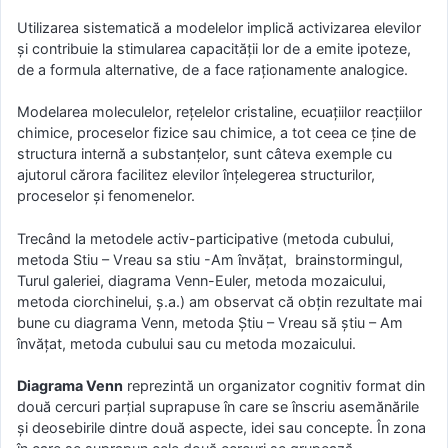
Utilizarea sistematică a modelelor implică activizarea elevilor
și contribuie la stimularea capacității lor de a emite ipoteze,
de a formula alternative, de a face raționamente analogice.
Modelarea moleculelor, rețelelor cristaline, ecuațiilor reacțiilor
chimice, proceselor fizice sau chimice, a tot ceea ce ține de
structura internă a substanțelor, sunt câteva exemple cu
ajutorul cărora facilitez elevilor înțelegerea structurilor,
proceselor și fenomenelor.
Trecând la metodele activ-participative (metoda cubului,
metoda Stiu – Vreau sa stiu -Am învățat, brainstormingul,
Turul galeriei, diagrama Venn-Euler, metoda mozaicului,
metoda ciorchinelui, ș.a.) am observat că obțin rezultate mai
bune cu diagrama Venn, metoda Știu – Vreau să știu – Am
învățat, metoda cubului sau cu metoda mozaicului.
Diagrama Venn
reprezintă un organizator cognitiv format din
două cercuri parțial suprapuse în care se înscriu asemănările
și deosebirile dintre două aspecte, idei sau concepte. În zona