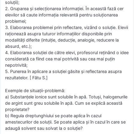
soluții);
2. Gruparea și selecționarea informației. În această fază cer
elevilor să caute informația relevantă pentru soluționarea
problemei;
3. Elaborarea problemei prin reflectare, vizând o soluție. Elevii
raționează asupra tuturor informațiilor disponibile prin
modalități diferite (intuiție, deducție, analogie, reducere la
absurd, etc.);
4. Elaborarea soluției de către elevi, profesorul reținând o idee
considerată ca fiind cea mai potrivită sau cea mai puțin
nepotrivită;
5. Punerea în aplicare a soluției găsite și reflectarea asupra
rezultatelor. [ Fătu S.]
Exemple de situații-problemă:
a) Substanțele ionice sunt solubile în apă. Totuși, halogenurile
de argint sunt greu solubile în apă. Cum se explică această
proprietate?
b) Regula dreptunghiului se poate aplica în cazul
amestecurilor de soluții. Se poate aplica și în cazul în care se
adaugă solvent sau solvat la o soluție?