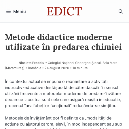
Sari
la
Meniu
conținut
Metode didactice moderne
utilizate în predarea chimiei
Nicoleta Predoiu
• Colegiul Național Gheorghe Șincai, Baia Mare
(Maramureş) • România
24 august 2020
• 10 minute
În contextul actual se impune o reorientare a activității
instructiv-educative desfășurată de către dascăli în sensul
utilizării frecvente a metodelor moderne de predare-învățare
deoarece acestea sunt cele care asigură reușita în educație,
procentul “analfabeților funcționali” reducându-se simțitor.
Metodele de învăţământ pot fi definite ca „modalităţi de
acţiune cu ajutorul cărora, elevii, în mod independent sau sub