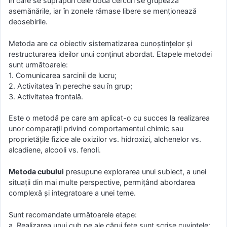
în care se suprapun cele două cercuri se grupează
asemănările, iar în zonele rămase libere se menționează
deosebirile.
Metoda are ca obiectiv sistematizarea cunoștințelor și
restructurarea ideilor unui conținut abordat. Etapele metodei
sunt următoarele:
1. Comunicarea sarcinii de lucru;
2. Activitatea în pereche sau în grup;
3. Activitatea frontală.
Este o metodă pe care am aplicat-o cu succes la realizarea
unor comparații privind comportamentul chimic sau
proprietățile fizice ale oxizilor vs. hidroxizi, alchenelor vs.
alcadiene, alcooli vs. fenoli.
Metoda cubului
presupune explorarea unui subiect, a unei
situaţii din mai multe perspective, permiţând abordarea
complexă şi integratoare a unei teme.
Sunt recomandate următoarele etape:
a. Realizarea unui cub pe ale cărui feţe sunt scrise cuvintele: