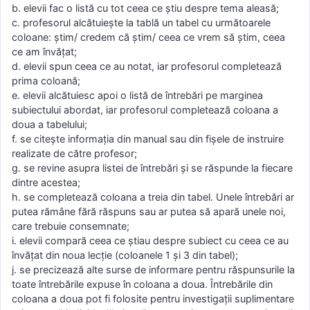
b. elevii fac o listă cu tot ceea ce ştiu despre tema aleasă;
c. profesorul alcătuiește la tablă un tabel cu următoarele
coloane: ştim/ credem că ştim/ ceea ce vrem să ştim, ceea
ce am învăţat;
d. elevii spun ceea ce au notat, iar profesorul completează
prima coloană;
e. elevii alcătuiesc apoi o listă de întrebări pe marginea
subiectului abordat, iar profesorul completează coloana a
doua a tabelului;
f. se citeşte informația din manual sau din fișele de instruire
realizate de către profesor;
g. se revine asupra listei de întrebări şi se răspunde la fiecare
dintre acestea;
h. se completează coloana a treia din tabel. Unele întrebări ar
putea rămâne fără răspuns sau ar putea să apară unele noi,
care trebuie consemnate;
i. elevii compară ceea ce ştiau despre subiect cu ceea ce au
învăţat din noua lecţie (coloanele 1 şi 3 din tabel);
j. se precizează alte surse de informare pentru răspunsurile la
toate întrebările expuse în coloana a doua. Întrebările din
coloana a doua pot fi folosite pentru investigaţii suplimentare