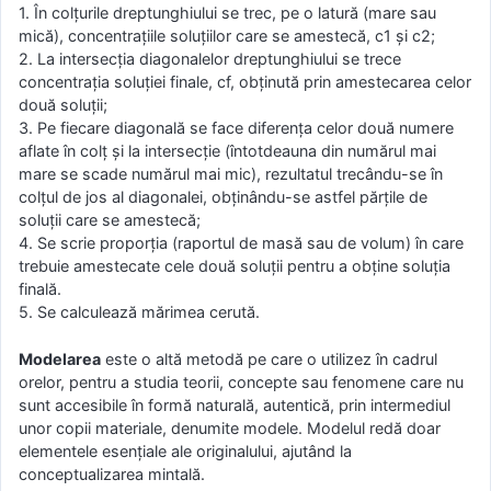
1. În colțurile dreptunghiului se trec, pe o latură (mare sau
mică), concentrațiile soluțiilor care se amestecă, c1 și c2;
2. La intersecția diagonalelor dreptunghiului se trece
concentrația soluției finale, cf, obținută prin amestecarea celor
două soluții;
3. Pe fiecare diagonală se face diferența celor două numere
aflate în colț și la intersecție (întotdeauna din numărul mai
mare se scade numărul mai mic), rezultatul trecându-se în
colțul de jos al diagonalei, obținându-se astfel părțile de
soluții care se amestecă;
4. Se scrie proporția (raportul de masă sau de volum) în care
trebuie amestecate cele două soluții pentru a obține soluția
finală.
5. Se calculează mărimea cerută.
Modelarea
este o altă metodă pe care o utilizez în cadrul
orelor, pentru a studia teorii, concepte sau fenomene care nu
sunt accesibile în formă naturală, autentică, prin intermediul
unor copii materiale, denumite modele. Modelul redă doar
elementele esențiale ale originalului, ajutând la
conceptualizarea mintală.