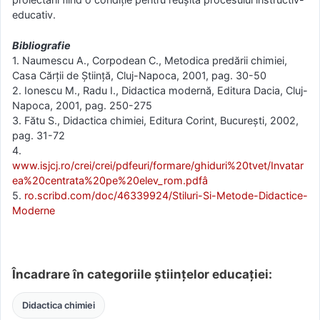
educativ.
Bibliografie
1. Naumescu A., Corpodean C., Metodica predării chimiei,
Casa Cărții de Știință, Cluj-Napoca, 2001, pag. 30-50
2. Ionescu M., Radu I., Didactica modernă, Editura Dacia, Cluj-
Napoca, 2001, pag. 250-275
3. Fătu S., Didactica chimiei, Editura Corint, București, 2002,
pag. 31-72
4.
www.isjcj.ro/crei/crei/pdfeuri/formare/ghiduri%20tvet/Invatar
ea%20centrata%20pe%20elev_rom.pdfâ
5.
ro.scribd.com/doc/46339924/Stiluri-Si-Metode-Didactice-
Moderne
Încadrare în categoriile științelor educației:
Didactica chimiei