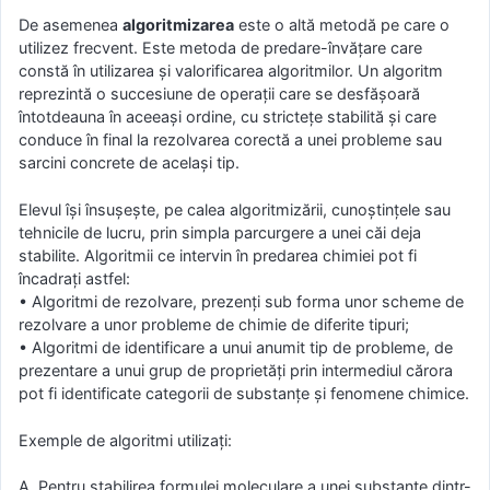
De asemenea
algoritmizarea
este o altă metodă pe care o
utilizez frecvent. Este metoda de predare-învățare care
constă în utilizarea și valorificarea algoritmilor. Un algoritm
reprezintă o succesiune de operații care se desfășoară
întotdeauna în aceeași ordine, cu strictețe stabilită și care
conduce în final la rezolvarea corectă a unei probleme sau
sarcini concrete de același tip.
Elevul își însușește, pe calea algoritmizării, cunoștințele sau
tehnicile de lucru, prin simpla parcurgere a unei căi deja
stabilite. Algoritmii ce intervin în predarea chimiei pot fi
încadrați astfel:
• Algoritmi de rezolvare, prezenți sub forma unor scheme de
rezolvare a unor probleme de chimie de diferite tipuri;
• Algoritmi de identificare a unui anumit tip de probleme, de
prezentare a unui grup de proprietăți prin intermediul cărora
pot fi identificate categorii de substanțe și fenomene chimice.
Exemple de algoritmi utilizați:
A. Pentru stabilirea formulei moleculare a unei substanțe dintr-