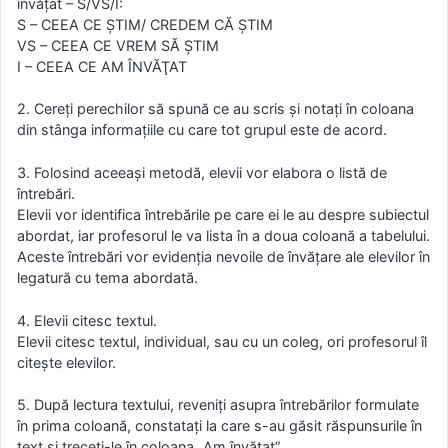
învățat – S/VS/I:
S – CEEA CE ŞTIM/ CREDEM CĂ ŞTIM
VS – CEEA CE VREM SĂ ŞTIM
I – CEEA CE AM ÎNVĂŢAT
2. Cereţi perechilor să spună ce au scris şi notaţi în coloana
din stânga informaţiile cu care tot grupul este de acord.
3. Folosind aceeaşi metodă, elevii vor elabora o listă de
întrebări.
Elevii vor identifica întrebările pe care ei le au despre subiectul
abordat, iar profesorul le va lista în a doua coloană a tabelului.
Aceste întrebări vor evidenţia nevoile de învăţare ale elevilor în
legatură cu tema abordată.
4. Elevii citesc textul.
Elevii citesc textul, individual, sau cu un coleg, ori profesorul îl
citeşte elevilor.
5. După lectura textului, reveniţi asupra întrebărilor formulate
în prima coloană, constataţi la care s-au găsit răspunsurile în
text şi treceţi-le în coloana „Am învăţat”.