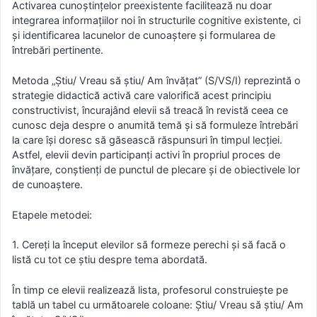
Activarea cunoștințelor preexistente facilitează nu doar
integrarea informațiilor noi în structurile cognitive existente, ci
și identificarea lacunelor de cunoaștere și formularea de
întrebări pertinente.
Metoda „Știu/ Vreau să știu/ Am învățat” (S/VS/I) reprezintă o
strategie didactică activă care valorifică acest principiu
constructivist, încurajând elevii să treacă în revistă ceea ce
cunosc deja despre o anumită temă și să formuleze întrebări
la care își doresc să găsească răspunsuri în timpul lecției.
Astfel, elevii devin participanți activi în propriul proces de
învățare, conștienți de punctul de plecare și de obiectivele lor
de cunoaștere.
Etapele metodei:
1. Cereţi la început elevilor să formeze perechi şi să facă o
listă cu tot ce ştiu despre tema abordată.
În timp ce elevii realizează lista, profesorul construieşte pe
tablă un tabel cu următoarele coloane: Știu/ Vreau să știu/ Am