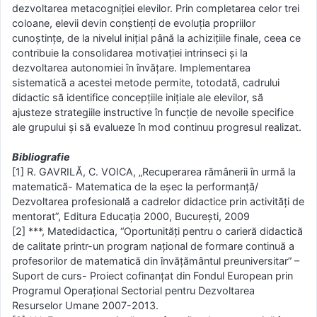
dezvoltarea metacogniției elevilor. Prin completarea celor trei
coloane, elevii devin conștienți de evoluția propriilor
cunoștințe, de la nivelul inițial până la achizițiile finale, ceea ce
contribuie la consolidarea motivației intrinseci și la
dezvoltarea autonomiei în învățare. Implementarea
sistematică a acestei metode permite, totodată, cadrului
didactic să identifice concepțiile inițiale ale elevilor, să
ajusteze strategiile instructive în funcție de nevoile specifice
ale grupului și să evalueze în mod continuu progresul realizat.
Bibliografie
[1] R. GAVRILĂ, C. VOICA, „Recuperarea rămânerii în urmă la
matematică- Matematica de la eșec la performanță/
Dezvoltarea profesională a cadrelor didactice prin activităţi de
mentorat”, Editura Educaţia 2000, Bucureşti, 2009
[2] ***, Matedidactica, “Oportunități pentru o carieră didactică
de calitate printr-un program național de formare continuă a
profesorilor de matematică din învățământul preuniversitar” –
Suport de curs- Proiect cofinanțat din Fondul European prin
Programul Operațional Sectorial pentru Dezvoltarea
Resurselor Umane 2007-2013.