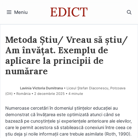
Sari
la
Meniu
conținut
Metoda Știu/ Vreau să știu/
Am învățat. Exemplu de
aplicare la principii de
numărare
Lavinia Victoria Dumitrana
• Liceul Ștefan Diaconescu, Potcoava
(Olt) • România
2 decembrie 2025
• 4 minute
Numeroase cercetări în domeniul științelor educației au
demonstrat că învățarea este optimizată atunci când se
bazează pe cunoștințele și experiențele anterioare ale elevilor,
care le permit acestora să stabilească conexiuni între ceea ce
știu deja și noile informații care trebuie asimilate (Roth, 1990).