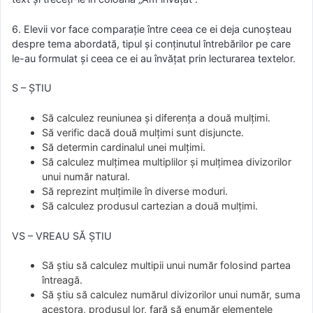
6. Elevii vor face comparaţie între ceea ce ei deja cunoşteau
despre tema abordată, tipul şi conţinutul întrebărilor pe care
le-au formulat şi ceea ce ei au învăţat prin lecturarea textelor.
S – ȘTIU
Să calculez reuniunea și diferența a două mulțimi.
Să verific dacă două mulțimi sunt disjuncte.
Să determin cardinalul unei mulțimi.
Să calculez mulțimea multiplilor și mulțimea divizorilor
unui număr natural.
Să reprezint mulțimile în diverse moduri.
Să calculez produsul cartezian a două mulțimi.
VS – VREAU SĂ ȘTIU
Să știu să calculez multipii unui număr folosind partea
întreagă.
Să știu să calculez numărul divizorilor unui număr, suma
acestora, produsul lor, fară să enumăr elementele