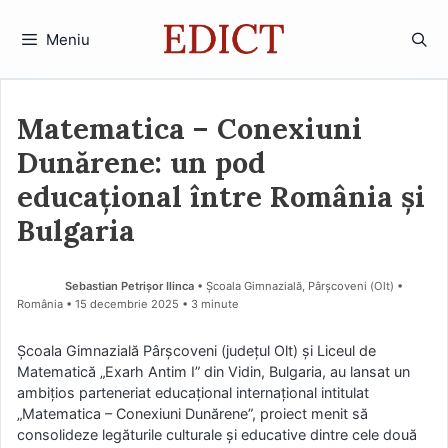
Sari
la
Meniu
conținut
Matematica – Conexiuni
Dunărene: un pod
educațional între România și
Bulgaria
Sebastian Petrișor Ilinca
• Școala Gimnazială, Pârșcoveni (Olt) •
România
15 decembrie 2025
• 3 minute
Școala Gimnazială Pârșcoveni (județul Olt) și Liceul de
Matematică „Exarh Antim I” din Vidin, Bulgaria, au lansat un
ambițios parteneriat educațional internațional intitulat
„Matematica – Conexiuni Dunărene”, proiect menit să
consolideze legăturile culturale și educative dintre cele două