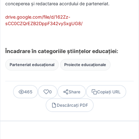
conceperea și redactarea acordului de parteneriat.
drive.google.com/file/d/162Zz-
sCC0CZQrEZB2DppF342vySxgUG8/
Încadrare în categoriile științelor educației:
Parteneriat educațional
Proiecte educaționale
465
0
Share
Copiați URL
Descărcați PDF
PDF