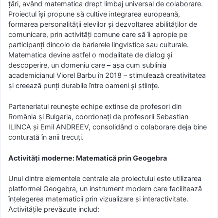
țări, având matematica drept limbaj universal de colaborare.
Proiectul își propune să cultive integrarea europeană,
formarea personalității elevilor și dezvoltarea abilităților de
comunicare, prin activități comune care să îi apropie pe
participanți dincolo de barierele lingvistice sau culturale.
Matematica devine astfel o modalitate de dialog și
descoperire, un domeniu care – așa cum sublinia
academicianul Viorel Barbu în 2018 – stimulează creativitatea
și creează punți durabile între oameni și științe.
Parteneriatul reunește echipe extinse de profesori din
România și Bulgaria, coordonați de profesorii Sebastian
ILINCA și Emil ANDREEV, consolidând o colaborare deja bine
conturată în anii trecuți.
Activități moderne: Matematică prin Geogebra
Unul dintre elementele centrale ale proiectului este utilizarea
platformei Geogebra, un instrument modern care facilitează
înțelegerea matematicii prin vizualizare și interactivitate.
Activitățile prevăzute includ: