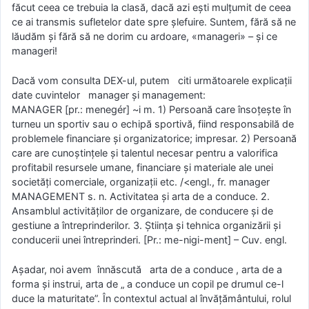
făcut ceea ce trebuia la clasă, dacă azi ești mulțumit de ceea
ce ai transmis sufletelor date spre șlefuire. Suntem, fără să ne
lăudăm și fără să ne dorim cu ardoare, «manageri» – și ce
manageri!
Dacă vom consulta DEX-ul, putem citi următoarele explicații
date cuvintelor manager și management:
MANAGER [pr.: menegér] ~i m. 1) Persoană care însoțește în
turneu un sportiv sau o echipă sportivă, fiind responsabilă de
problemele financiare și organizatorice; impresar. 2) Persoană
care are cunoștințele și talentul necesar pentru a valorifica
profitabil resursele umane, financiare și materiale ale unei
societăți comerciale, organizații etc. /<engl., fr. manager
MANAGEMENT s. n. Activitatea și arta de a conduce. 2.
Ansamblul activităților de organizare, de conducere și de
gestiune a întreprinderilor. 3. Știința și tehnica organizării și
conducerii unei întreprinderi. [Pr.: me-nigi-ment] – Cuv. engl.
Așadar, noi avem înnăscută arta de a conduce , arta de a
forma și instrui, arta de „ a conduce un copil pe drumul ce-l
duce la maturitate”. În contextul actual al învățământului, rolul