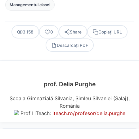
Managementul clasei
3.158
0
Share
Copiați URL
Descărcați PDF
PDF
prof. Delia Purghe
Școala Gimnazială Silvania, Șimleu Silvaniei (Salaj),
România
Profil iTeach:
iteach.ro/profesor/delia.purghe