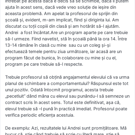
întrebat pe acesta dacă e decis să se schimbe, dacă îl putem
ajuta în acest sens, dacă vede vreo soluție de ieșire din
aceasta problemă. Am apelat la profesorul de sprijin din
școală și, evident, m-am implicat, fiind și diriginta lui. Am
discutat cu toții copiii din clasă și am hotărât să-l ajutăm.
Andrei a fost încântat.Are un program aparte pe care trebuie
să-l urmeze. Fiind navetist, stă în școală până la ora 14. Între
13-14 rămâne în clasă cu mine sau cu un coleg și-și
efectuează temele pentru ziua următoare, iar acasă are un
program făcut de bunica, în colaborare cu mine și cu el,
program pe care trebuie să-l respecte.
Trebuie profesorul să obțină angajamentul elevului că va urma
planul de schimbare a comportamentului? Răspunsul este tot
unul pozitiv. Odată întocmit programul, acesta trebuie
„pecetluit” dând mâna cu elevul sau punându-l să semneze un
contract scris în acest sens. Totul este definitivat, așa că,
elevul trebuie să –l pună în practică imediat. Profesorul poate
verifica periodic eficiența acestuia.
De exemplu: Azi, rezultatele lui Andrei sunt promițătoare. Mă
bucur că știe când trebuie să scrie cu literă mare, știe să