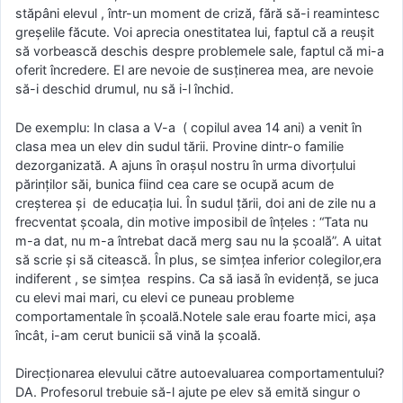
stăpâni elevul , într-un moment de criză, fără să-i reamintesc
greșelile făcute. Voi aprecia onestitatea lui, faptul că a reușit
să vorbească deschis despre problemele sale, faptul că mi-a
oferit încredere. El are nevoie de susținerea mea, are nevoie
să-i deschid drumul, nu să i-l închid.
De exemplu: In clasa a V-a ( copilul avea 14 ani) a venit în
clasa mea un elev din sudul tării. Provine dintr-o familie
dezorganizată. A ajuns în orașul nostru în urma divorțului
părinților săi, bunica fiind cea care se ocupă acum de
creșterea și de educația lui. În sudul țării, doi ani de zile nu a
frecventat școala, din motive imposibil de înțeles : “Tata nu
m-a dat, nu m-a întrebat dacă merg sau nu la școală”. A uitat
să scrie și să citească. În plus, se simțea inferior colegilor,era
indiferent , se simțea respins. Ca să iasă în evidență, se juca
cu elevi mai mari, cu elevi ce puneau probleme
comportamentale în școală.Notele sale erau foarte mici, așa
încât, i-am cerut bunicii să vină la școală.
Direcționarea elevului către autoevaluarea comportamentului?
DA. Profesorul trebuie să-l ajute pe elev să emită singur o