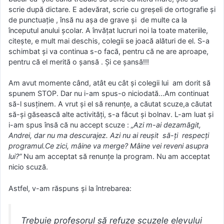
scrie după dictare. E adevărat, scrie cu greșeli de ortografie și
de punctuație , însă nu așa de grave și de multe ca la
începutul anului școlar. A învățat lucruri noi la toate materiile,
citește, e mult mai deschis, colegii se joacă alături de el. S-a
schimbat și va continua s-o facă, pentru că ne are aproape,
pentru că el merită o șansă . Și ce șansă!!!
Am avut momente când, atât eu cât și colegii lui am dorit să
spunem STOP. Dar nu i-am spus-o niciodată…Am continuat
să-l susținem. A vrut și el să renunțe, a căutat scuze,a căutat
să-și găsească alte activități, s-a făcut și bolnav. L-am luat și
i-am spus însă că nu accept scuze :
„Azi m-ai dezamăgit,
Andrei, dar nu ma descurajez. Azi nu ai reușit să-ți respecți
programul.Ce zici, mâine va merge? Mâine vei reveni asupra
lui?”
Nu am acceptat să renunțe la program. Nu am acceptat
nicio scuză.
Astfel, v-am răspuns și la întrebarea:
Trebuie profesorul să refuze scuzele elevului