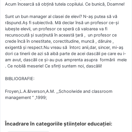
Acum încearcă să obțină tutela copilului. Ce bunică, Doamne!
Sunt un bun manager al clasei de elevi? N-aș putea să vă
răspund.Aș fi subiectivă. Mă declar însă un profesor ce-și
iubește elevii, un profesor ce speră că valoarea va fi
recunsocută și susținută în această țară , un profesor ce
crede încă în onestitate, corectitudine, muncă , dăruire ,
exigentă și respect.Nu vreau să întorc anii,dar, sincer, mi-aș
dori ca tinerii de azi să aibă parte de acei dascăli pe care eu i-
am avut, dascăli ce și-au pus amprenta asupra formării mele
. Ce nobilă meserie! Ce sfinți suntem noi, dascălii!
BIBLIOGRAFIE:
Froyen,L.A.&Iverson,A.M. ,,Schoolwide and classroom
management “ ,1999;
Încadrare în categoriile științelor educației: