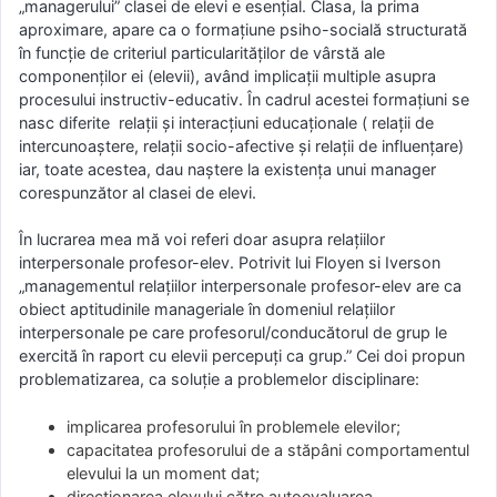
„managerului” clasei de elevi e esențial. Clasa, la prima
aproximare, apare ca o formațiune psiho-socială structurată
în funcție de criteriul particularităților de vârstă ale
componenților ei (elevii), având implicații multiple asupra
procesului instructiv-educativ. În cadrul acestei formațiuni se
nasc diferite relații și interacțiuni educaționale ( relații de
intercunoaștere, relații socio-afective și relații de influențare)
iar, toate acestea, dau naștere la existența unui manager
corespunzător al clasei de elevi.
În lucrarea mea mă voi referi doar asupra relațiilor
interpersonale profesor-elev. Potrivit lui Floyen si Iverson
„managementul relațiilor interpersonale profesor-elev are ca
obiect aptitudinile manageriale în domeniul relațiilor
interpersonale pe care profesorul/conducătorul de grup le
exercită în raport cu elevii percepuți ca grup.” Cei doi propun
problematizarea, ca soluție a problemelor disciplinare:
implicarea profesorului în problemele elevilor;
capacitatea profesorului de a stăpâni comportamentul
elevului la un moment dat;
direcționarea elevului către autoevaluarea