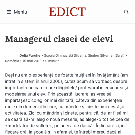
Sari
la
Meniu
conținut
Managerul clasei de elevi
Delia Purghe
• Școala Gimnazială Silvania, Șimleu Silvaniei (Salaj) •
România
15 mai 2019
• 9 minute
Deși nu am o experiență de foarte mulți ani în învățământ (am
intrat în sistem în anul 2000), cutez acum să vorbesc despre
importanța pe care o are dirigintele/ profesorul în educarea și
modelarea unui elev. Prin această lucrare aș vrea să
împărtășesc colegilor mei din țară, câteva din experiențele
mele din domeniul în care, cu mândrie și cinste, îmi desfășor
activitatea. Zic, cu mândrie și cinste, pentru că, de-ar fi să mi
se ceară să-mi aleg o nouă meserie, aș alege-o tot pe cea de
«modelator de suflete», pe aceea de dascăl. În fiecare zi, în
fiecare oră, la școală și-n afara ei, te întrebi mereu dacă ai