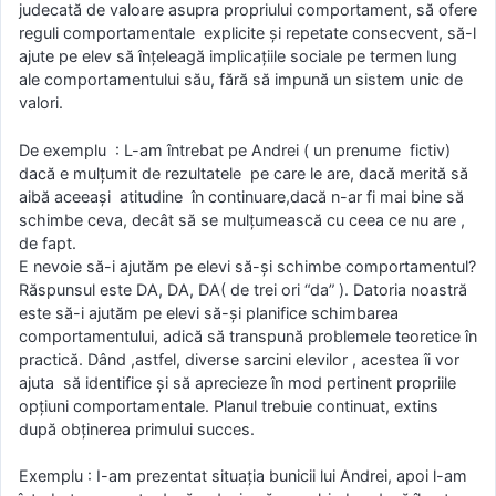
judecată de valoare asupra propriului comportament, să ofere
reguli comportamentale explicite și repetate consecvent, să-l
ajute pe elev să înțeleagă implicațiile sociale pe termen lung
ale comportamentului său, fără să impună un sistem unic de
valori.
De exemplu : L-am întrebat pe Andrei ( un prenume fictiv)
dacă e mulțumit de rezultatele pe care le are, dacă merită să
aibă aceeași atitudine în continuare,dacă n-ar fi mai bine să
schimbe ceva, decât să se mulțumească cu ceea ce nu are ,
de fapt.
E nevoie să-i ajutăm pe elevi să-și schimbe comportamentul?
Răspunsul este DA, DA, DA( de trei ori “da” ). Datoria noastră
este să-i ajutăm pe elevi să-și planifice schimbarea
comportamentului, adică să transpună problemele teoretice în
practică. Dând ,astfel, diverse sarcini elevilor , acestea îi vor
ajuta să identifice și să aprecieze în mod pertinent propriile
opțiuni comportamentale. Planul trebuie continuat, extins
după obținerea primului succes.
Exemplu : I-am prezentat situația bunicii lui Andrei, apoi l-am