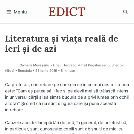
Sari
la
Meniu
conținut
Literatura și viața reală de
ieri și de azi
Camelia Mureșanu
• Liceul Teoretic Mihail Kogălniceanu, Snagov
(Ilfov) • România
25 iunie 2019
• 5 minute
Ca profesor, o întrebare pe care din ce în ce mai des mi-o pun
este: ”Cum aș putea să-i fac și pe elevii mei să trăiască intens
în universul cărții și să simtă bucuria de a privi lumea prin ochii
altora?” Și cred că nu sunt singura care își pune această
întrebare.
Cauzele acestei îndepărtări de artă, în general, de beletristică,
în particular, sunt cunoscute: copiii sunt obișnuiți de mici cu