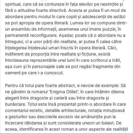
spiritual, care să se contureze în fața elevilor pe nesimțite și
fără o atitudine foarte directivă. Acesta ar putea fi un mod de
abordare pentru modul în care copiii și adolescenții de astăzi
se pot apropia de opera literară. Lumea lor se compune dintr-
un ansamblu de informații, asemenea unui imens puzzle, în
permanentă reconfigurare. Așadar, poate că o abordare nu a
întregului, ci a unor părți din realitate, ar putea fi calea către
înțelegerea înțelesului uman înscris în opera literară. Căci,
indiferent de proporția între realitate și ficțiune, există
întotdeauna reprezentările unei lumi în care scriitorul a trăit,
așa cum și în personajele sale se pot regăsi fragmente din
oamenii pe care i-a cunoscut.
Pentru că totul pare foarte abstract, e nevoie de exemple: Să
ne gândim la romanul ”Enigma Otiliei”, în care întâlnim dilema
alegerii între dragoste și carieră sau între dragoste și
bunăstare. Totul este însă prezentat printr-o abordare în care
comentariul estetic, detaliile arhitecturale, notația minuțioasă
a gesturilor sau descrierile excesiv de amănunțite pun la
încercare răbdarea și sunt considerate uneori un balast. De
aceea, identificarea în acest roman a unor aspecte ale realității