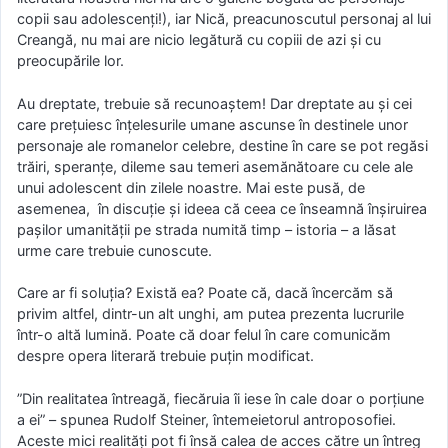
copii sau adolescenți!), iar Nică, preacunoscutul personaj al lui
Creangă, nu mai are nicio legătură cu copiii de azi și cu
preocupările lor.
Au dreptate, trebuie să recunoaștem! Dar dreptate au și cei
care prețuiesc înțelesurile umane ascunse în destinele unor
personaje ale romanelor celebre, destine în care se pot regăsi
trăiri, speranțe, dileme sau temeri asemănătoare cu cele ale
unui adolescent din zilele noastre. Mai este pusă, de
asemenea, în discuție și ideea că ceea ce înseamnă înșiruirea
pașilor umanității pe strada numită timp – istoria – a lăsat
urme care trebuie cunoscute.
Care ar fi soluția? Există ea? Poate că, dacă încercăm să
privim altfel, dintr-un alt unghi, am putea prezenta lucrurile
într-o altă lumină. Poate că doar felul în care comunicăm
despre opera literară trebuie puțin modificat.
”Din realitatea întreagă, fiecăruia îi iese în cale doar o porțiune
a ei” – spunea Rudolf Steiner, întemeietorul antroposofiei.
Aceste mici realități pot fi însă calea de acces către un întreg