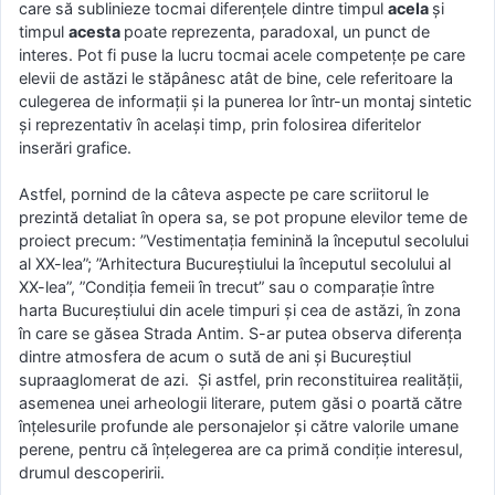
care să sublinieze tocmai diferențele dintre timpul
acela
și
timpul
acesta
poate reprezenta, paradoxal, un punct de
interes. Pot fi puse la lucru tocmai acele competențe pe care
elevii de astăzi le stăpânesc atât de bine, cele referitoare la
culegerea de informații și la punerea lor într-un montaj sintetic
și reprezentativ în același timp, prin folosirea diferitelor
inserări grafice.
Astfel, pornind de la câteva aspecte pe care scriitorul le
prezintă detaliat în opera sa, se pot propune elevilor teme de
proiect precum: ”Vestimentația feminină la începutul secolului
al XX-lea”; ”Arhitectura Bucureștiului la începutul secolului al
XX-lea”, ”Condiția femeii în trecut” sau o comparație între
harta Bucureștiului din acele timpuri și cea de astăzi, în zona
în care se găsea Strada Antim. S-ar putea observa diferența
dintre atmosfera de acum o sută de ani și Bucureștiul
supraaglomerat de azi. Și astfel, prin reconstituirea realității,
asemenea unei arheologii literare, putem găsi o poartă către
înțelesurile profunde ale personajelor și către valorile umane
perene, pentru că înțelegerea are ca primă condiție interesul,
drumul descoperirii.