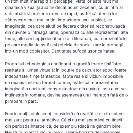
un ritm mult mai rapid al percepției, viața lor este mult mai
dinamică vizual și auditiv decât acum zece ani, cu un ritm al
schimbării stimulilor extrem de rapid, astfel că atenția lor
zăbovește mult mai puțin timp asupra unui subiect, iar
imaginația, cea care ajută pe fiecare cititor să reconstruiască
din cuvinte o întreagă lume, operează cu alte reprezentări, alte
teme, alte concepții decât cele din literatură, cu reprezentările
pe care media de astăzi și rețelele de socializare le propagă
într-un mod copleșitor. Cantitatea sufocă ușor calitatea.
Progresul tehnologic a configurat o graniță foarte fină între
realitate și lumea virtuală: în jocurile pe calculator epoci foarte
îndepărtate, ființe fantastice, fapte reale și viziuni imposibile
se reunesc într-un format comun, astfel că reprezentarea
imaginară a unei lumi construite doar din cuvinte, așa cum se
întâlnește în romane, devine asemenea unui maraton față de o
plimbare în parc.
Foarte mulți adolescenți consideră că realitățile din trecut nu
mai sunt pentru ei atractive. Că ei nu mai seamănă cu tinerii
din perioada interbelică, de exemplu (dacă ne gândim bine,
literatura noastră nici nu are o galerie bogată de personaje