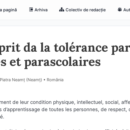
a pagină
Arhiva
Colectiv de redacție
Aut
prit da la tolérance pa
es et parascolaires
 Piatra Neamț (Neamţ) • România
ent de leur condition physique, intellectuel, social, affe
ns d’apprentissage de toutes les personnes, de respect, 
é.