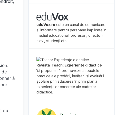
ndroit,
eduVox.ro
este un canal de comunicare
și informare pentru persoane implicate în
mediul educațional: profesori, directori,
elevi, studenți etc..
Revista iTeach: Experienţe didactice
sion.
îşi propune să promoveze aspectele
e de
practice ale predării, învăţării şi evaluării
onner à
şcolare prin aducerea în prim plan a
pour
experienţelor concrete ale cadrelor
didactice.
és du