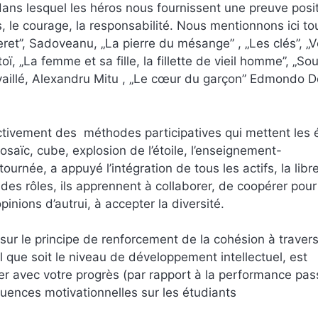
 dans lesquel les héros nous fournissent une preuve posi
s, le courage, la responsabilité. Nous mentionnons ici to
neret”, Sadoveanu, „La pierre du mésange” , „Les clés”, „V
ï, „La femme et sa fille, la fillette de vieil homme”, „So
ravaillé, Alexandru Mitu , „Le cœur du garçon” Edmondo D
sé activement des méthodes participatives qui mettent les 
saïc, cube, explosion de l’étoile, l’enseignement-
urnée, a appuyé l’intégration de tous les actifs, la libr
des rôles, ils apprennent à collaborer, de coopérer pour
pinions d’autrui, à accepter la diversité.
ur le principe de renforcement de la cohésion à traver
 que soit le niveau de développement intellectuel, est
er avec votre progrès (par rapport à la performance pass
luences motivationnelles sur les étudiants