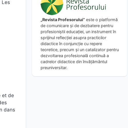
. Les
„Revista Profesorului”
este o platformă
de comunicare și de dezbatere pentru
profesioniștii educației, un instrument în
sprijinul reflecției asupra practicilor
didactice în conjuncție cu repere
teoretice, precum și un catalizator pentru
dezvoltarea profesională continuă a
cadrelor didactice din învățământul
preuniversitar.
e et de
des
on dans