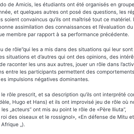
rdo de Amicis, les étudiants ont été organisés en group
onnée, et quelques autres ont posé des questions, les r
ls soient convaincus qu’ils ont maîtrisé tout ce matériel
bonne assimilation des connaissances et l’évaluation d
aque membre par rapport à sa performance précédente.
eu de rôle”qui les a mis dans des situations qui leur sont
 situations et d’autres qui ont des opinions, des intérê
 raconter les uns aux autres, jouer un rôle dans l’activ
tions entre les participants permettent des comportement
 des impulsions négatives dominantes.
 le rôle prescrit, et sa description qu’ils ont interprété 
fidèle, Hugo et Hans) et ils ont improvisé jeu de rôle où 
s „acteurs” ont mis au point le rôle de «Père Iliuta”,
Le roi des oiseaux et le rossignol», «En défense de Mitu et
Afrique „).