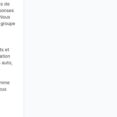
es de
éponses
. Nous
u groupe
ts et
ation
s auto,
comme
nous