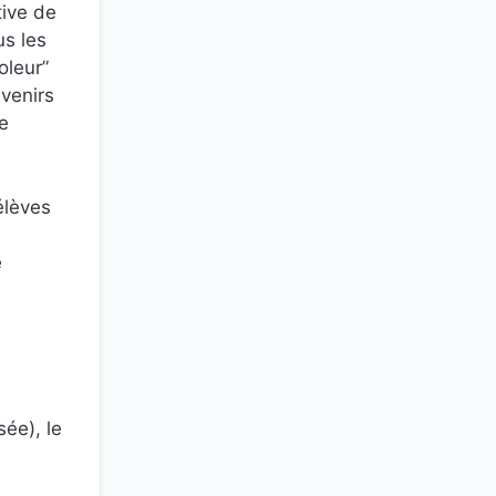
tive de
us les
oleur”
uvenirs
e
élèves
e
s
ée), le