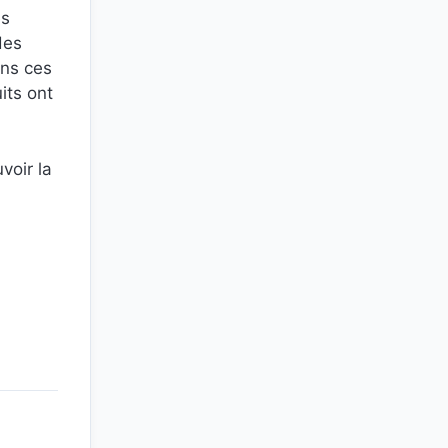
es
des
ans ces
its ont
voir la