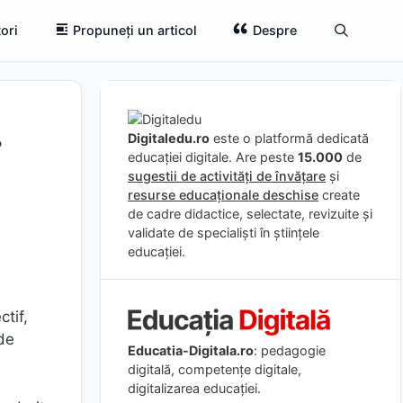
ori
Propuneți un articol
Despre
r
Digitaledu.ro
este o platformă dedicată
educației digitale. Are peste
15.000
de
sugestii de activități de învățare
și
resurse educaționale deschise
create
de cadre didactice, selectate, revizuite și
validate de specialiști în științele
educației.
ctif,
de
Educatia-Digitala.ro
: pedagogie
digitală, competențe digitale,
digitalizarea educației.