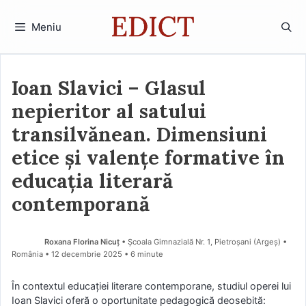
Sari
la
Meniu
conținut
Ioan Slavici – Glasul
nepieritor al satului
transilvănean. Dimensiuni
etice și valențe formative în
educația literară
contemporană
Roxana Florina Nicuț
• Școala Gimnazială Nr. 1, Pietroșani (Argeş) •
România
12 decembrie 2025
• 6 minute
În contextul educației literare contemporane, studiul operei lui
Ioan Slavici oferă o oportunitate pedagogică deosebită: