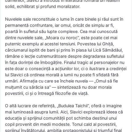
oamenilor, Slavici a introdus în literatura română un realism
solid, echilibrat și profund moralizator.
Nuvelele sale reconstituie o lume în care binele și răul sunt în
permanentă confruntare, iar omul, oricât de simplu ar fi,
poartă în sufletul său lupte complexe. Cea mai cunoscută
dintre nuvelele sale, „Moara cu noroc”, este poate cel mai
puternic exemplu al acestei tensiuni. Povestea lui Ghiță,
cârciumarul ispitit de bani și prins în plasa lui Lică Sămădăul,
rămâne o lecție cutremurătoare despre degradarea sufletului
în fața dorinței de îmbogățire. Finalul tragic al personajelor nu
este doar o consecință a acțiunilor lor, ci o ilustrare a credinței
lui Slavici că ordinea morală a lumii nu poate fi sfidată fără
urmări. Afirmația cu care se încheie nuvela — „Omul să fie
mulțumit cu sărăcia sa” — sintetizează nu doar morala
povestirii, ci și o întreagă filozofie de viață.
O altă lucrare de referință, „Budulea Taichii”, oferă o imagine
mai luminoasă asupra lumii. Aici, Slavici explorează ideea că
educația și sprijinul comunității pot schimba destinul unui
copil provenit din medii modeste. Tonul cald al povestirii,
sprijinul învățătorului, ambiția protagonistului și triumful final