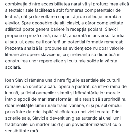
combinația dintre accesibilitatea narativă și profunzimea etică
a textelor sale facilitează atât formarea competențelor de
lectură, cât și dezvoltarea capacității de reflecție morală a
elevilor. Spre deosebire de alți clasici, a căror complexitate
stilistică poate genera bariere în recepția școlară, Slavici
propune o proză clară, realistă, ancorată în universul familiar
al satului, ceea ce îi conferă un potențial formativ remarcabil.
Prezenta analiză își propune să evidențieze nu doar valorile
literare ale operei slaviciene, ci și relevanța sa didactică în
construirea unor repere etice și culturale solide la vârsta
școlară.
Ioan Slavici rămâne una dintre figurile esențiale ale culturii
române, un scriitor a cărui operă a păstrat, ca într-o ramă de
lumină, sufletul oamenilor simpli și frământările lor morale.
Într-o epocă de mari transformări, el a reușit să surprindă nu
doar realitățile lumii rurale transilvănene, ci și pulsul omului
prins între datorie, ispită și căutarea unei vieți curate. Prin
scrierile sale, Slavici a devenit un glas autentic al unei lumi
tradiționale, un martor lucid și un povestitor înzestrat cu o
sensibilitate rară.