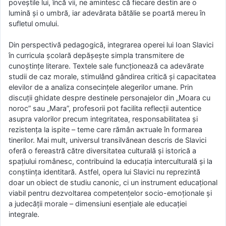
poveștile lui, încă vii, ne amintesc că fiecare destin are o
lumină și o umbră, iar adevărata bătălie se poartă mereu în
sufletul omului.
Din perspectivă pedagogică, integrarea operei lui Ioan Slavici
în curricula școlară depășește simpla transmitere de
cunoștințe literare. Textele sale funcționează ca adevărate
studii de caz morale, stimulând gândirea critică și capacitatea
elevilor de a analiza consecințele alegerilor umane. Prin
discuții ghidate despre destinele personajelor din „Moara cu
noroc” sau „Mara”, profesorii pot facilita reflecții autentice
asupra valorilor precum integritatea, responsabilitatea și
rezistența la ispite – teme care rămân актuale în formarea
tinerilor. Mai mult, universul transilvănean descris de Slavici
oferă o fereastră către diversitatea culturală și istorică a
spațiului românesc, contribuind la educația interculturală și la
conștiința identitară. Astfel, opera lui Slavici nu reprezintă
doar un obiect de studiu canonic, ci un instrument educațional
viabil pentru dezvoltarea competențelor socio-emoționale și
a judecății morale – dimensiuni esențiale ale educației
integrale.