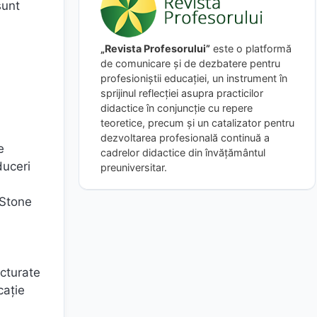
sunt
„Revista Profesorului”
este o platformă
de comunicare și de dezbatere pentru
profesioniștii educației, un instrument în
sprijinul reflecției asupra practicilor
didactice în conjuncție cu repere
teoretice, precum și un catalizator pentru
dezvoltarea profesională continuă a
e
cadrelor didactice din învățământul
duceri
preuniversitar.
 Stone
ucturate
cație