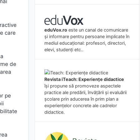
mai
eractive
eduVox.ro
este un canal de comunicare
le care
și informare pentru persoane implicate în
mediul educațional: profesori, directori,
elevi, studenți etc..
ea
orme de
țarea
Revista iTeach: Experienţe didactice
îşi propune să promoveze aspectele
practice ale predării, învăţării şi evaluării
or pe
şcolare prin aducerea în prim plan a
ii
experienţelor concrete ale cadrelor
bilitate
didactice.
area