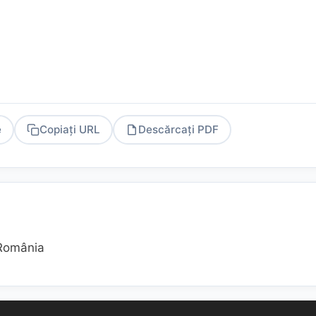
e
Copiați URL
Descărcați PDF
PDF
 România