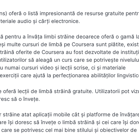
) oferă o listă impresionantă de resurse gratuite pent
teriale audio și cărți electronice.
tă pentru a învăța limbi străine deoarece oferă o gamă l
 Deși multe cursuri de limbă pe Coursera sunt plătite, exist
trăină oferite de Coursera au fost dezvoltate de instituți
ilizatorilor să aleagă un curs care se potrivește nivelulu
 numai cursuri video și lecții scrise, ci și materiale
xerciții care ajută la perfecționarea abilităților lingvistic
ră lecții de limbă străină gratuite. Utilizatorii pot viz
resc să o învețe.
 străine atat aplicații mobile cât și platforme de învățar
re își doresc să învețe o limbă străină și cei care își do
e care se potrivesc cel mai bine stilului și obiectivelor de