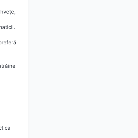
învețe,
aticii.
preferă
străine
ctica