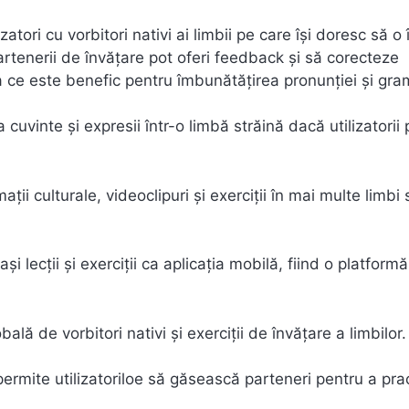
atori cu vorbitori nativi ai limbii pe care își doresc să o 
artenerii de învățare pot oferi feedback și să corecteze
a ce este benefic pentru îmbunătățirea pronunției și gram
 cuvinte și expresii într-o limbă străină dacă utilizatorii 
ii culturale, videoclipuri și exerciții în mai multe limbi 
 lecții și exerciții ca aplicația mobilă, fiind o platformă
ă de vorbitori nativi și exerciții de învățare a limbilor.
rmite utilizatoriloe să găsească parteneri pentru a pra