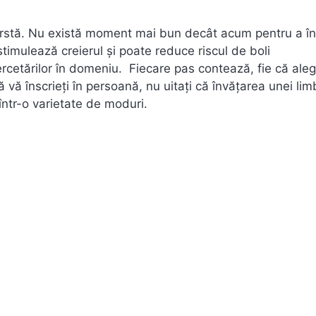
e vârstă. Nu există moment mai bun decât acum pentru a î
 stimulează creierul și poate reduce riscul de boli
etărilor în domeniu. Fiecare pas contează, fie că aleg
 să vă înscrieți în persoană, nu uitați că învățarea unei lim
într-o varietate de moduri.