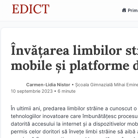
Sari
Prim
la
conținut
Învățarea limbilor st
mobile și platforme 
Carmen-Lidia Nistor
• Școala Gimnazială Mihai Emines
10 septembrie 2023
• 6 minute
În ultimii ani, predarea limbilor străine a cunoscut 
tehnologiilor inovatoare care îmbunătățesc procesul
datorită accesului la internet și a dispozitivelor mob
permis celor doritori să învețe limbi străine să aibă