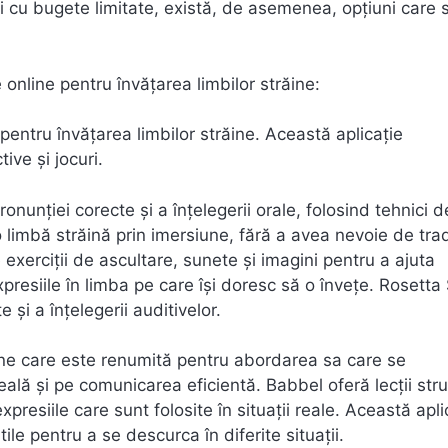
i cu bugete limitate, există, de asemenea, opțiuni care 
 online pentru învățarea limbilor străine:
 pentru învățarea limbilor străine. Această aplicație
tive și jocuri.
unției corecte și a înțelegerii orale, folosind tehnici d
ță o limbă străină prin imersiune, fără a avea nevoie de tra
 exerciții de ascultare, sunete și imagini pentru a ajuta
expresiile în limba pe care își doresc să o învețe. Rosetta
și a înțelegerii auditivelor.
ăine care este renumită pentru abordarea sa care se
eală și pe comunicarea eficientă. Babbel oferă lecții str
presiile care sunt folosite în situații reale. Această apli
tile pentru a se descurca în diferite situații.