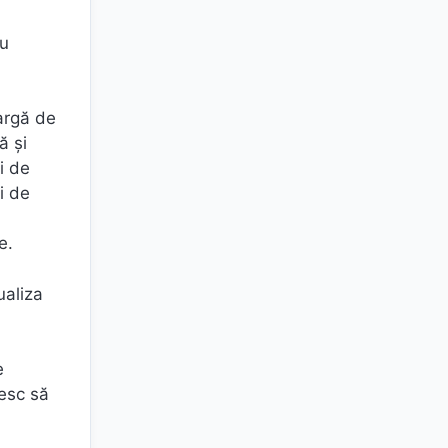
ru
argă de
ă și
i de
i de
e.
ualiza
e
resc să