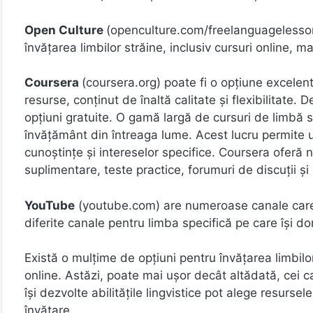
Open Culture
(openculture.com/freelanguagelessons
învățarea limbilor străine, inclusiv cursuri online, ma
Coursera
(coursera.org) poate fi o opțiune excelen
resurse, conținut de înaltă calitate și flexibilitate.
opțiuni gratuite. O gamă largă de cursuri de limbă s
învățământ din întreaga lume. Acest lucru permite ut
cunoștințe și intereselor specifice. Coursera oferă nu
suplimentare, teste practice, forumuri de discuții și e
YouTube
(youtube.com) are numeroase canale care ofe
diferite canale pentru limba specifică pe care își do
Există o mulțime de opțiuni pentru învățarea limbilor
online. Astăzi, poate mai ușor decât altădată, cei ca
își dezvolte abilitățile lingvistice pot alege resursel
învățare.