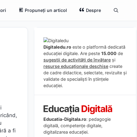
ori
Propuneți un articol
Despre
Digitaledu.ro
este o platformă dedicată
educației digitale. Are peste
15.000
de
sugestii de activități de învățare
și
resurse educaționale deschise
create
de cadre didactice, selectate, revizuite și
validate de specialiști în științele
educației.
i
oricând,
Educatia-Digitala.ro
: pedagogie
u
digitală, competențe digitale,
ră a fi
digitalizarea educației.