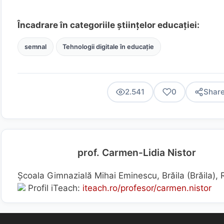
Încadrare în categoriile științelor educației:
semnal
Tehnologii digitale în educație
2.541
0
Shar
prof. Carmen-Lidia Nistor
Școala Gimnazială Mihai Eminescu, Brăila (Brăila),
Profil iTeach:
iteach.ro/profesor/carmen.nistor