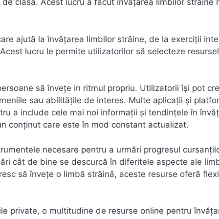
 de clasă. Acest lucru a făcut învățarea limbilor străine 
re ajută la învățarea limbilor străine, de la exerciții int
e. Acest lucru le permite utilizatorilor să selecteze resurse
persoane să învețe in ritmul propriu. Utilizatorii își pot cr
niile sau abilitățile de interes. Multe aplicații și platf
u a include cele mai noi informații și tendințele în învă
a un conținut care este în mod constant actualizat.
nstrumentele necesare pentru a urmări progresul cursanțil
mări cât de bine se descurcă în diferitele aspecte ale limb
resc să învețe o limbă străină, aceste resurse oferă flexi
ile private, o multitudine de resurse online pentru învăț