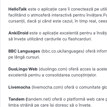
HelloTalk
este o aplicație care îi conectează pe utiliz
facilitând o atmosferă interactivă pentru învățare.P
cursanții, dacă și când este cazul, în timp real, cee
AnkiDroid
este o aplicație excelentă pentru a învăța
să învețe utilizând cardurile cu flashcarduri.
BBC Languages
(bbc.co.uk/languages) oferă informaț
pe lângă cursuri.
DuoLingo Web
(duolingo.com) oferă acces la aceleași
excelentă pentru a consolidarea cunoștințelor.
Livemocha
(livemocha.com) oferă o comunitate global
Tandem (
tandem.net) oferă o platformă web care pe
limba străină pe care își doresc să o învețe.