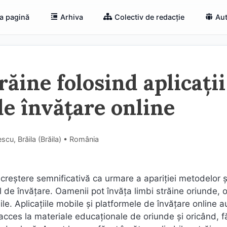
a pagină
Arhiva
Colectiv de redacție
Aut
răine folosind aplicații
de învățare online
cu, Brăila (Brăila) • România
o creștere semnificativă ca urmare a apariției metodelor ș
 de învățare. Oamenii pot învăța limbi străine oriunde, 
ile. Aplicațiile mobile și platformele de învățare online a
 acces la materiale educaționale de oriunde și oricând, fă