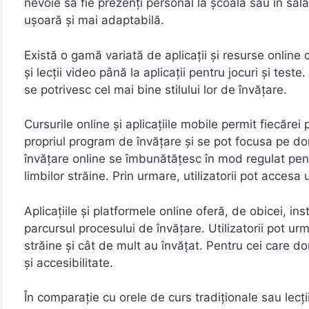
nevoie să fie prezenți personal la școală sau în sala
ușoară și mai adaptabilă.
Există o gamă variată de aplicații și resurse online ca
și lecții video până la aplicații pentru jocuri și test
se potrivesc cel mai bine stilului lor de învățare.
Cursurile online și aplicațiile mobile permit fiecărei 
propriul program de învățare și se pot focusa pe dome
învățare online se îmbunătățesc în mod regulat pentr
limbilor străine. Prin urmare, utilizatorii pot acces
Aplicațiile și platformele online oferă, de obicei, i
parcursul procesului de învățare. Utilizatorii pot ur
străine și cât de mult au învățat. Pentru cei care do
și accesibilitate.
În comparație cu orele de curs tradiționale sau lecți