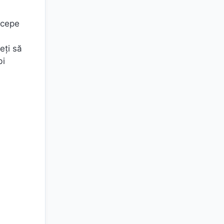
ncepe
eți să
bi