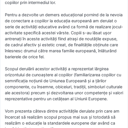
copiilor prin intermediul lor.
Pentru a dezvolte un demers educaţional pornind de la nevoia
de conectare a copiilor la educaţia europeană am derulat o
serie de activităţi educative având ca formă de realizare jocul-
activitate specifică acestei vârste. Copiii s-au lăsat uşor
antrenaţi în aceste activităţi fiind atraşi de noutăţile expuse,
de cadrul afectiv şi estetic creat, de finalităţile obţinute care
înlesnesc drumul către marea familie europeană, înlăturând
barierele de orice fel.
Scopul derulării acestor activităţi a reprezentat lărgirea
orizontului de cunoaştere al copiilor (familiarizarea copiilor cu
semnificaţia noţiunii de Uniunea Europeană şi a ţărilor
componente, cu însemne, obiceiuri, tradiţii, simboluri culturale
ale acestora) precum şi dezvoltarea unor competenţe şi valori
reprezentative pentru un cetăţean al Uniunii Europene.
Vom prezenta câteva dintre activităţile derulate prin care am
încercat să realizăm scopul propus mai sus şi totodată să
realizăm o educaţie la standardele europene dar având ca