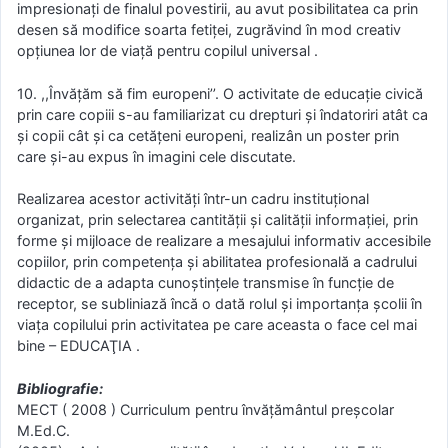
impresionaţi de finalul povestirii, au avut posibilitatea ca prin
desen să modifice soarta fetiţei, zugrăvind în mod creativ
opţiunea lor de viaţă pentru copilul universal .
10. ,,Învăţăm să fim europeni’’. O activitate de educaţie civică
prin care copiii s-au familiarizat cu drepturi şi îndatoriri atât ca
şi copii cât şi ca cetăţeni europeni, realizân un poster prin
care şi-au expus în imagini cele discutate.
Realizarea acestor activităţi într-un cadru instituţional
organizat, prin selectarea cantităţii şi calităţii informaţiei, prin
forme şi mijloace de realizare a mesajului informativ accesibile
copiilor, prin competenţa şi abilitatea profesională a cadrului
didactic de a adapta cunoştinţele transmise în funcţie de
receptor, se subliniază încă o dată rolul şi importanţa şcolii în
viaţa copilului prin activitatea pe care aceasta o face cel mai
bine – EDUCAŢIA .
Bibliografie:
MECT ( 2008 ) Curriculum pentru învăţământul preşcolar
M.Ed.C.