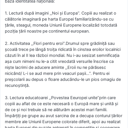
bază identitatea naţională:
1. Lectură după imagini ,,Noi şi Europa’’. Copiii au realizat o
călătorie imaginară pe harta Europei familiarizându-se cu
ţările, steagul, moneda Uniunii Europene localizâd totodată
poziţia ţării noastre pe continentul european.
2. Activitatea ,,Flori pentru eroi’’.Drumul spre grădiniţă sau
şcoală trece pe lângă troiţa ridicată în cinstea eroilor localnici
căzuti în al II lea război mondial. Nu i-au sesizat semnificaţia
aşa cum nimeni nu le-a citit vreodată versurile înscrise ca
nişte lacrimi de aducere aminte ,,Eroii nu ne părăsesc
nicicând/ L-i se aud mere prin veacuri paşii…’’. Pentru ei
preşcolarii au depus o floare aducându-le un pios omagiu de
recunoştinţă.
3. Lectura educatoarei ,,Povestea Eeuropei unite’’prin care
copiii au aflat de ce este necesară o Europă mare şi unită şi
de ce şi noi trebuie să ne alăturăm acestei mari familii.
Împărţiţi pe grupe au avut sarcina de a decupa conturul ţărilor
membre ale Uniunii Europene colorate diferit, apoi au realizat
harta Europei din puzzle antrenaţi în competiţie şi cooperare