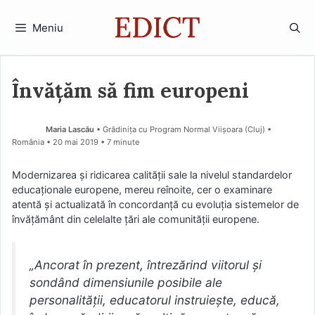
Sari
la
Meniu
conținut
Învățăm să fim europeni
Maria Lascău
• Grădinița cu Program Normal Viișoara (Cluj) •
România
20 mai 2019
• 7 minute
Modernizarea şi ridicarea calităţii sale la nivelul standardelor
educaţionale europene, mereu reînoite, cer o examinare
atentă şi actualizată în concordanţă cu evoluţia sistemelor de
învăţământ din celelalte ţări ale comunităţii europene.
„Ancorat în prezent, întrezărind viitorul şi
sondând dimensiunile posibile ale
personalităţii, educatorul instruieşte, educă,