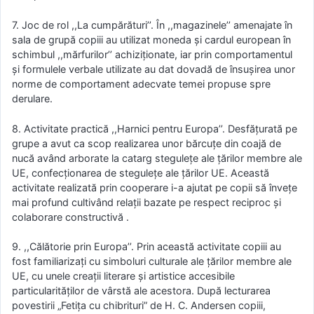
7. Joc de rol ,,La cumpărături’’. În ,,magazinele’’ amenajate în
sala de grupă copiii au utilizat moneda şi cardul european în
schimbul ,,mărfurilor’’ achiziţionate, iar prin comportamentul
şi formulele verbale utilizate au dat dovadă de însuşirea unor
norme de comportament adecvate temei propuse spre
derulare.
8. Activitate practică ,,Harnici pentru Europa’’. Desfăţurată pe
grupe a avut ca scop realizarea unor bărcuţe din coajă de
nucă având arborate la catarg steguleţe ale ţărilor membre ale
UE, confecţionarea de steguleţe ale ţărilor UE. Această
activitate realizată prin cooperare i-a ajutat pe copii să înveţe
mai profund cultivând relaţii bazate pe respect reciproc şi
colaborare constructivă .
9. ,,Călătorie prin Europa’’. Prin această activitate copiii au
fost familiarizaţi cu simboluri culturale ale ţărilor membre ale
UE, cu unele creaţii literare şi artistice accesibile
particularităţilor de vârstă ale acestora. După lecturarea
povestirii „Fetiţa cu chibrituri” de H. C. Andersen copiii,