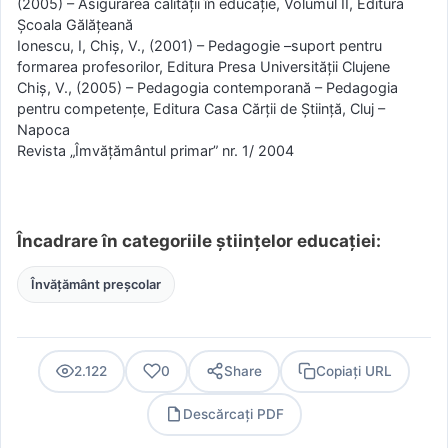
(2005) – Asigurarea calităţii în educaţie, Volumul II, Editura
Şcoala Gălăţeană
Ionescu, I, Chiş, V., (2001) – Pedagogie –suport pentru
formarea profesorilor, Editura Presa Universităţii Clujene
Chiş, V., (2005) – Pedagogia contemporană – Pedagogia
pentru competenţe, Editura Casa Cărţii de Ştiinţă, Cluj –
Napoca
Revista „Îmvăţământul primar” nr. 1/ 2004
Încadrare în categoriile științelor educației:
Învățământ preșcolar
2.122
0
Share
Copiați URL
Descărcați PDF
PDF