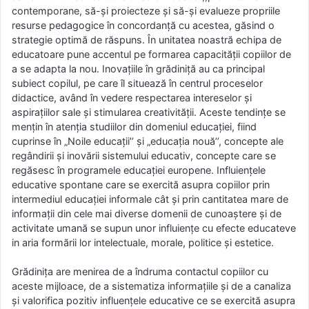
contemporane, să-şi proiecteze şi să-şi evalueze propriile
resurse pedagogice în concordanţă cu acestea, găsind o
strategie optimă de răspuns. În unitatea noastră echipa de
educatoare pune accentul pe formarea capacităţii copiilor de
a se adapta la nou. Inovaţiile în grădiniţă au ca principal
subiect copilul, pe care îl situează în centrul proceselor
didactice, având în vedere respectarea intereselor şi
aspiraţiilor sale şi stimularea creativităţii. Aceste tendinţe se
menţin în atenţia studiilor din domeniul educaţiei, fiind
cuprinse în „Noile educaţii’’ şi „educaţia nouă’’, concepte ale
regândirii şi inovării sistemului educativ, concepte care se
regăsesc în programele educaţiei europene. Influienţele
educative spontane care se exercită asupra copiilor prin
intermediul educaţiei informale cât şi prin cantitatea mare de
informaţii din cele mai diverse domenii de cunoaştere şi de
activitate umană se supun unor influienţe cu efecte educateve
in aria formării lor intelectuale, morale, politice şi estetice.
Grădiniţa are menirea de a îndruma contactul copiilor cu
aceste mijloace, de a sistematiza informaţiile şi de a canaliza
şi valorifica pozitiv influenţele educative ce se exercită asupra