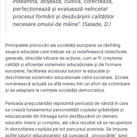
îndeamnă, dirijează, cultivă, corectează,
perfecţionează şi evaluează neîncetat
procesul formării şi desăvârşirii calităţilor
necesare omului de mâine’’. (Salade, D.)
Principalele provocări ale societăţii europene se răsfrâng
asupra educaţiei care trebuie să-şi redefinească obiectivele
generale, direcţiile viitoare de acţiune, cum ar fi: creşterea
calităţii şi eficienţei sistemelor educaţionale şi de formare
europene, facilitarea accesului tuturor la educaţie şi
deschiderea sistemelor educaţionale către societate. Şcoala
românească actuală se află mereu într-un efort de schimbare
şi de adaptare la cerinţele societăţii democratice.
Perioada preşcolarităţii reprezintă perioada de vârstă în care
se crează fundamentul personalităţii copilului grădiniţele şi
educatoarele din întreaga lume desfăşurând un demers
educativ intens şi complex, ale cărui rezultat să se recupereze
în dezvoltarea copilului pe tot parcursul acesteia. Se impune
astfel tuturor educatoarelor să cunoască ,,provocările’’ lumii