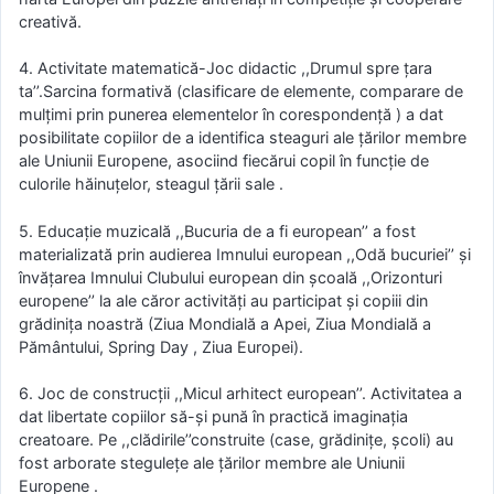
creativă.
4. Activitate matematică-Joc didactic ,,Drumul spre ţara
ta’’.Sarcina formativă (clasificare de elemente, comparare de
mulţimi prin punerea elementelor în corespondenţă ) a dat
posibilitate copiilor de a identifica steaguri ale ţărilor membre
ale Uniunii Europene, asociind fiecărui copil în funcţie de
culorile hăinuţelor, steagul ţării sale .
5. Educaţie muzicală ,,Bucuria de a fi european’’ a fost
materializată prin audierea Imnului european ,,Odă bucuriei’’ şi
învăţarea Imnului Clubului european din şcoală ,,Orizonturi
europene’’ la ale căror activităţi au participat şi copiii din
grădiniţa noastră (Ziua Mondială a Apei, Ziua Mondială a
Pământului, Spring Day , Ziua Europei).
6. Joc de construcţii ,,Micul arhitect european’’. Activitatea a
dat libertate copiilor să-şi pună în practică imaginaţia
creatoare. Pe ,,clădirile’’construite (case, grădiniţe, şcoli) au
fost arborate steguleţe ale ţărilor membre ale Uniunii
Europene .