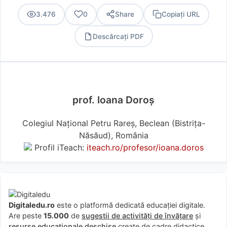
3.476
0
Share
Copiați URL
Descărcați PDF
PDF
prof. Ioana Doroș
Colegiul Național Petru Rareș, Beclean (Bistriţa-
Năsăud), România
Profil iTeach:
iteach.ro/profesor/ioana.doros
Digitaledu.ro
este o platformă dedicată educației digitale.
Are peste
15.000
de
sugestii de activități de învățare
și
resurse educaționale deschise
create de cadre didactice,