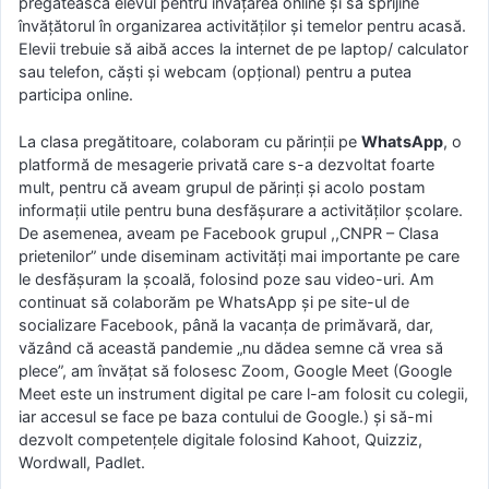
pregătească elevul pentru învățarea online și să sprijine
învățătorul în organizarea activităților și temelor pentru acasă.
Elevii trebuie să aibă acces la internet de pe laptop/ calculator
sau telefon, căști și webcam (opțional) pentru a putea
participa online.
La clasa pregătitoare, colaboram cu părinții pe
WhatsApp
, o
platformă de mesagerie privată care s-a dezvoltat foarte
mult, pentru că aveam grupul de părinți și acolo postam
informații utile pentru buna desfășurare a activităților școlare.
De asemenea, aveam pe Facebook grupul ,,CNPR – Clasa
prietenilor” unde diseminam activități mai importante pe care
le desfășuram la școală, folosind poze sau video-uri. Am
continuat să colaborăm pe WhatsApp și pe site-ul de
socializare Facebook, până la vacanța de primăvară, dar,
văzând că această pandemie „nu dădea semne că vrea să
plece”, am învățat să folosesc Zoom, Google Meet (Google
Meet este un instrument digital pe care l-am folosit cu colegii,
iar accesul se face pe baza contului de Google.) și să-mi
dezvolt competențele digitale folosind Kahoot, Quizziz,
Wordwall, Padlet.