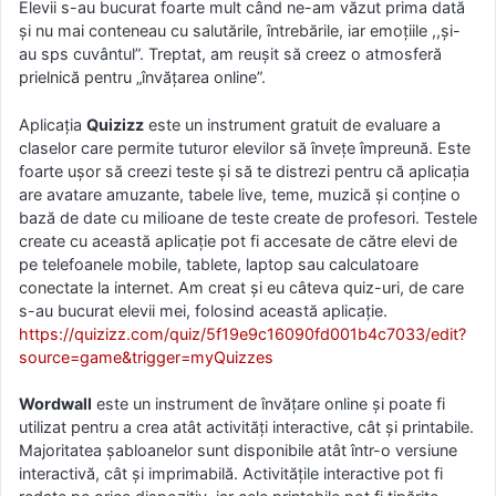
Elevii s-au bucurat foarte mult când ne-am văzut prima dată
și nu mai conteneau cu salutările, întrebările, iar emoțiile ,,și-
au sps cuvântul”. Treptat, am reușit să creez o atmosferă
prielnică pentru „învățarea online”.
Aplicaţia
Quizizz
este un instrument gratuit de evaluare a
claselor care permite tuturor elevilor să învețe împreună. Este
foarte ușor să creezi teste și să te distrezi pentru că aplicația
are avatare amuzante, tabele live, teme, muzică și conține o
bază de date cu milioane de teste create de profesori. Testele
create cu această aplicaţie pot fi accesate de către elevi de
pe telefoanele mobile, tablete, laptop sau calculatoare
conectate la internet. Am creat și eu câteva quiz-uri, de care
s-au bucurat elevii mei, folosind această aplicație.
https://quizizz.com/quiz/
5f19e9c16090fd001b4c7033/edit?
source=game&trigger=myQuizzes
Wordwall
este un instrument de învățare online și poate fi
utilizat pentru a crea atât activități interactive, cât și printabile.
Majoritatea șabloanelor sunt disponibile atât într-o versiune
interactivă, cât și imprimabilă. Activitățile interactive pot fi