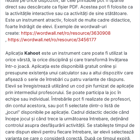
redate pe orice dispozitiv, iar cele printabile pot fi tipărite
direct sau descărcate ca fișier PDF. Acestea pot fi folosite ca
la activitățile interactive sau ca activități de sine stătătoare.
Este un instrument atractiv, folosit de multe cadre didactice,
foarte îndrăgit de elevi. Exemple de wordwall-uri
create:
https://wordwall.net/ro/
resource/3630908
,
https://wordwall.net/ro/
resource/3456177
Aplicaţia
Kahoot
este un instrument care poate fi utilizat la
orice vârstă, la orice disciplină și care transformă învățarea
într-o joacă. Aplicația este disponibilă gratuit online și
presupune existența unui calculator sau a altui dispozitiv care
afișează o serie de întrebări cu patru variante de răspuns.
Elevii se înregistrează utilizând un cod pin furnizat de aplicație
prin intermediul profesorului. Se poate participa la joc în
echipe sau individual. Întrebările pot fi realizate de profesori,
din contul acestora, sau pot fi selectate dintr-o listă de
„jocuri” disponibile pe aplicație. Cadrul didactic decide când
începe jocul și când trece la următoarea întrebare, deținând
controlul asupra desfășurării activității. Se stabilește timpul de
care dispun elevii pentru fiecare întrebare, iar elevii selectează
varianta pe care o consideră corectă. După ce timpul expiră,