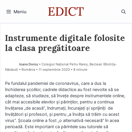
Sari
la
Meniu
conținut
Instrumente digitale folosite
la clasa pregătitoare
Ioana Doroș
• Colegiul Național Petru Rareș, Beclean (Bistriţa-
Năsăud) • România
11 septembrie 2020
• 8 minute
Pe fundalul pandemiei de coronavirus, care a dus la
închiderea școlilor, cadrele didactice au fost nevoite să se
adapteze, să studieze, să învețe despre instrumentele online,
cât mai accesibile elevilor și părinților, pentru a continua
învățarea „de acasă”, îndrumați, încurajați și sprijiniți de
învățători și profesori, și pentru „a învăța să trăim cu acest
virus”. Școala online a fost „o alternativă necesară” în acea
perioadă. Este important ca părintele sau tutorele să