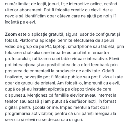
număr limitat de lecții, jocuri, fișe interactive online, cerând
ulterior abonament. Pot fi folosite creativ cu elevii, dar e
nevoie să identificăm doar câteva care ne ajută pe noi și îi
încântă pe elevi.
Zoom
este o aplicație gratuită, sigură, ușor de configurat și
folosit. Platforma aplicației permite efectuarea de apeluri
video de grup de pe PC, laptop, smartphone sau tabletă, prin
folosirea chat-ului care împarte ecranul între fereastra
profesorului și utilizarea unei table virtuale interactive. Elevii
pot interacționa și au posibilitatea de a oferi feedback prin
postarea de comentarii la produsele de activitate. Odată
finalizate, poveștile pot fi făcute publice sau pot fi vizualizate
doar de grupul de prieteni. Am folosit-o, împreună cu elevii,
după ce și-au instalat aplicația pe dispozitivele de care
dispuneau. Menționez că familiile elevilor aveau internet la
telefon sau acasă și am putut să desfășor lecții, în format
digital, pentru școala online. Impedimentul a fost doar
programarea activităților, pentru că unii părinți mergeau la
serviciu și elevii nu se descurcau singuri.