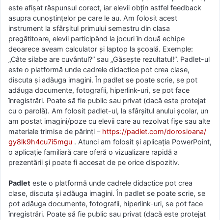
este afișat răspunsul corect, iar elevii obțin astfel feedback
asupra cunoștințelor pe care le au. Am folosit acest
instrument la sfârșitul primului semestru din clasa
pregătitoare, elevii participând la jocuri în două echipe
deoarece aveam calculator și laptop la școală. Exemple:
„Câte silabe are cuvântul?” sau „Găsește rezultatul!”. Padlet-ul
este o platformă unde cadrele didactice pot crea clase,
discuta şi adăuga imagini. În padlet se poate scrie, se pot
adăuga documente, fotografii, hiperlink-uri, se pot face
înregistrări. Poate să fie public sau privat (dacă este protejat
cu o parolă). Am folosit padlet-ul, la sfârșitul anului școlar, un
am postat imagini/poze cu elevii care au rezolvat fișe sau alte
materiale trimise de părinți –
https://padlet.com/dorosioana/
gy8lk9h4cu7i5mgu
. Atunci am folosit și aplicația PowerPoint,
o aplicație familiară care oferă o vizualizare rapidă a
prezentării și poate fi accesat de pe orice dispozitiv.
Padlet
este o platformă unde cadrele didactice pot crea
clase, discuta şi adăuga imagini. În padlet se poate scrie, se
pot adăuga documente, fotografii, hiperlink-uri, se pot face
înregistrări. Poate să fie public sau privat (dacă este protejat