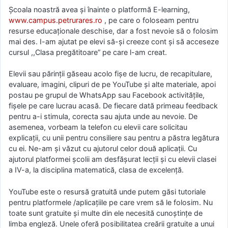
Școala noastră avea și înainte o platformă E-learning,
www.campus.petrurares.ro
, pe care o foloseam pentru
resurse educaționale deschise, dar a fost nevoie să o folosim
mai des. I-am ajutat pe elevi să-și creeze cont și să acceseze
cursul ,,Clasa pregătitoare” pe care l-am creat.
Elevii sau părinții găseau acolo fișe de lucru, de recapitulare,
evaluare, imagini, clipuri de pe YouTube și alte materiale, apoi
postau pe grupul de WhatsApp sau Facebook activitățile,
fișele pe care lucrau acasă. De fiecare dată primeau feedback
pentru a-i stimula, corecta sau ajuta unde au nevoie. De
asemenea, vorbeam la telefon cu elevii care solicitau
explicații, cu unii pentru consiliere sau pentru a păstra legătura
cu ei. Ne-am și văzut cu ajutorul celor două aplicații. Cu
ajutorul platformei școlii am desfășurat lecții și cu elevii clasei
a IV-a, la disciplina matematică, clasa de excelență.
YouTube este o resursă gratuită unde putem găsi tutoriale
pentru platformele /aplicațiile pe care vrem să le folosim. Nu
toate sunt gratuite și multe din ele necesită cunoștințe de
limba engleză. Unele oferă posibilitatea creării gratuite a unui