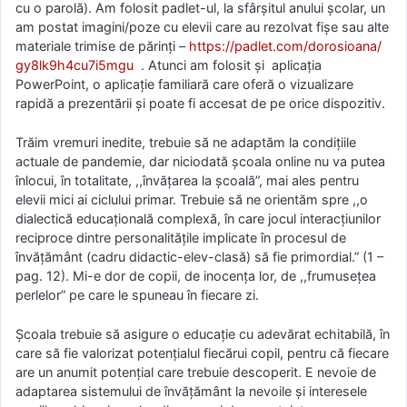
cu o parolă). Am folosit padlet-ul, la sfârșitul anului școlar, un
am postat imagini/poze cu elevii care au rezolvat fișe sau alte
materiale trimise de părinți –
https://padlet.com/dorosioana/
gy8lk9h4cu7i5mgu
. Atunci am folosit și aplicația
PowerPoint, o aplicație familiară care oferă o vizualizare
rapidă a prezentării și poate fi accesat de pe orice dispozitiv.
Trăim vremuri inedite, trebuie să ne adaptăm la condițiile
actuale de pandemie, dar niciodată școala online nu va putea
înlocui, în totalitate, ,,învățarea la școală”, mai ales pentru
elevii mici ai ciclului primar. Trebuie să ne orientăm spre ,,o
dialectică educațională complexă, în care jocul interacțiunilor
reciproce dintre personalitățile implicate în procesul de
învățământ (cadru didactic-elev-clasă) să fie primordial.” (1 –
pag. 12). Mi-e dor de copii, de inocența lor, de ,,frumusețea
perlelor” pe care le spuneau în fiecare zi.
Școala trebuie să asigure o educaţie cu adevărat echitabilă, în
care să fie valorizat potenţialul fiecărui copil, pentru că fiecare
are un anumit potenţial care trebuie descoperit. E nevoie de
adaptarea sistemului de învățământ la nevoile şi interesele