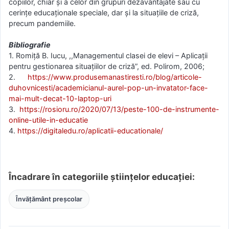
copiilor, chiar și a celor din grupuri dezavantajate sau cu
cerinţe educaţionale speciale, dar și la situațiile de criză,
precum pandemiile.
Bibliografie
1. Romiță B. Iucu, ,,Managementul clasei de elevi – Aplicații
pentru gestionarea situațiilor de criză”, ed. Polirom, 2006;
2.
https://www.
produsemanastiresti.ro/blog/
articole-
duhovnicesti/
academicianul-aurel-pop-un-
invatator-face-
mai-mult-decat-
10-laptop-uri
3.
https://rosioru.ro/2020/07/13/
peste-100-de-instrumente-
online-utile-in-educatie
4.
https://digitaledu.ro/aplicatii-educationale/
Încadrare în categoriile științelor educației:
Învățământ preșcolar