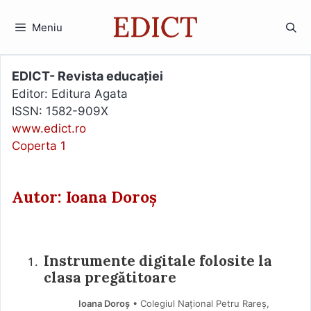
Sari
la
Meniu
conținut
EDICT- Revista educației
Editor: Editura Agata
ISSN: 1582-909X
www.edict.ro
Coperta 1
Autor: Ioana Doroș
Instrumente digitale folosite la
clasa pregătitoare
Ioana Doroș
• Colegiul Național Petru Rareș,