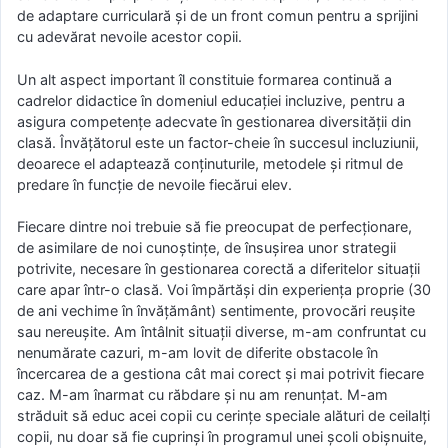
de adaptare curriculară și de un front comun pentru a sprijini
cu adevărat nevoile acestor copii.
Un alt aspect important îl constituie formarea continuă a
cadrelor didactice în domeniul educației incluzive, pentru a
asigura competențe adecvate în gestionarea diversității din
clasă. Învățătorul este un factor-cheie în succesul incluziunii,
deoarece el adaptează conținuturile, metodele și ritmul de
predare în funcție de nevoile fiecărui elev.
Fiecare dintre noi trebuie să fie preocupat de perfecționare,
de asimilare de noi cunoștințe, de însușirea unor strategii
potrivite, necesare în gestionarea corectă a diferitelor situații
care apar într-o clasă. Voi împărtăși din experiența proprie (30
de ani vechime în învățământ) sentimente, provocări reușite
sau nereușite. Am întâlnit situații diverse, m-am confruntat cu
nenumărate cazuri, m-am lovit de diferite obstacole în
încercarea de a gestiona cât mai corect și mai potrivit fiecare
caz. M-am înarmat cu răbdare și nu am renunțat. M-am
străduit să educ acei copii cu cerințe speciale alături de ceilalți
copii, nu doar să fie cuprinși în programul unei școli obișnuite,