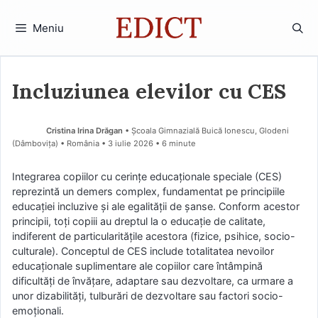
Sari
la
Meniu
conținut
Incluziunea elevilor cu CES
Cristina Irina Drăgan
• Școala Gimnazială Buică Ionescu, Glodeni
(Dâmboviţa) • România
3 iulie 2026
• 6 minute
Integrarea copiilor cu cerințe educaționale speciale (CES)
reprezintă un demers complex, fundamentat pe principiile
educației incluzive și ale egalității de șanse. Conform acestor
principii, toți copiii au dreptul la o educație de calitate,
indiferent de particularitățile acestora (fizice, psihice, socio-
culturale). Conceptul de CES include totalitatea nevoilor
educaționale suplimentare ale copiilor care întâmpină
dificultăți de învățare, adaptare sau dezvoltare, ca urmare a
unor dizabilități, tulburări de dezvoltare sau factori socio-
emoționali.