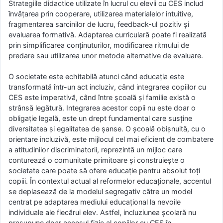
Strategiile didactice utilizate în lucrul cu elevii cu CES includ
învățarea prin cooperare, utilizarea materialelor intuitive,
fragmentarea sarcinilor de lucru, feedback-ul pozitiv și
evaluarea formativă. Adaptarea curriculară poate fi realizată
prin simplificarea conținuturilor, modificarea ritmului de
predare sau utilizarea unor metode alternative de evaluare.
O societate este echitabilă atunci când educația este
transformată într-un act incluziv, când integrarea copiilor cu
CES este imperativă, când între școală și familie există o
strânsă legătură. Integrarea acestor copii nu este doar o
obligație legală, este un drept fundamental care susține
diversitatea și egalitatea de șanse. O școală obișnuită, cu o
orientare incluzivă, este mijlocul cel mai eficient de combatere
a atitudinilor discriminatorii, reprezintă un mijloc care
conturează o comunitate primitoare și construiește o
societate care poate să ofere educație pentru absolut toți
copiii. În contextul actual al reformelor educaționale, accentul
se deplasează de la modelul segregativ către un model
centrat pe adaptarea mediului educațional la nevoile
individuale ale fiecărui elev. Astfel, incluziunea școlară nu
presupune doar accesul fizic al copiilor cu CES în