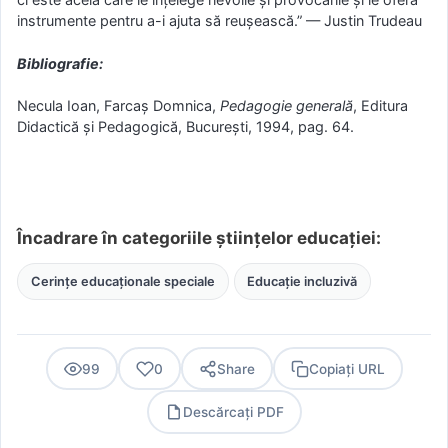
instrumente pentru a-i ajuta să reușească.” — Justin Trudeau
Bibliografie:
Necula Ioan, Farcaș Domnica,
Pedagogie generală
, Editura
Didactică și Pedagogică, București, 1994, pag. 64.
Încadrare în categoriile științelor educației:
Cerințe educaționale speciale
Educație incluzivă
99
0
Share
Copiați URL
Descărcați PDF
PDF