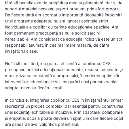
fără să beneficieze de pregătirea mea suplimentară, dar și de
suportul material necesar, suport procurat prin efort propriu.
De fiecare dată am acordat o importanță deosebită întocmirii
unei programe adaptate, nu am ignorat cerințele strict
individuale ale copiilor cu cerințe educaționale speciale. Am
fost permanent preocupată să nu le solicit sarcini
nerealizabile. Am considerat că educația incluzivă este un act
responsabil asumat, în cea mai mare măsură, de către
învățătorul clasei.
Nu în ultimul rând, integrarea eficientă a copiilor cu CES
presupune politici educaționale coerente, resurse adecvate și
monitorizarea constantă a progresului, în vederea optimizării
intervențiilor educaționale și a asigurării unui parcurs școlar
adaptat nevoilor fiecărui copil.
În concluzie, integrarea copiilor cu CES în învățământul primar
reprezintă un proces complex, dar esențial pentru construirea
unei societăți echitabile și incluzive. Prin adaptare, colaborare
și empatie, școala poate deveni un spațiu în care fiecare copil
are șansa de a-și valorifica potențialul.