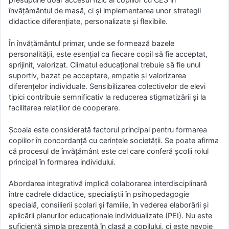
învățământul de masă, ci și implementarea unor strategii
didactice diferențiate, personalizate și flexibile.
În învățământul primar, unde se formează bazele
personalității, este esențial ca fiecare copil să fie acceptat,
sprijinit, valorizat. Climatul educațional trebuie să fie unul
suportiv, bazat pe acceptare, empatie și valorizarea
diferențelor individuale. Sensibilizarea colectivelor de elevi
tipici contribuie semnificativ la reducerea stigmatizării și la
facilitarea relațiilor de cooperare.
Școala este considerată factorul principal pentru formarea
copiilor în concordanță cu cerințele societății. Se poate afirma
că procesul de învățământ este cel care conferă școlii rolul
principal în formarea individului.
Abordarea integrativă implică colaborarea interdisciplinară
între cadrele didactice, specialiștii în psihopedagogie
specială, consilierii școlari și familie, în vederea elaborării și
aplicării planurilor educaționale individualizate (PEI). Nu este
suficientă simpla prezență în clasă a copilului, ci este nevoie