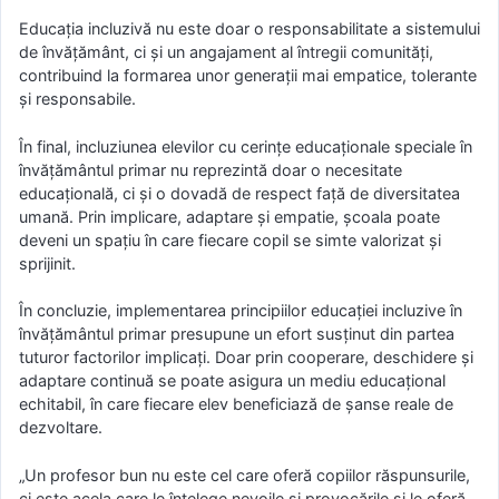
Educația incluzivă nu este doar o responsabilitate a sistemului
de învățământ, ci și un angajament al întregii comunități,
contribuind la formarea unor generații mai empatice, tolerante
și responsabile.
În final, incluziunea elevilor cu cerințe educaționale speciale în
învățământul primar nu reprezintă doar o necesitate
educațională, ci și o dovadă de respect față de diversitatea
umană. Prin implicare, adaptare și empatie, școala poate
deveni un spațiu în care fiecare copil se simte valorizat și
sprijinit.
În concluzie, implementarea principiilor educației incluzive în
învățământul primar presupune un efort susținut din partea
tuturor factorilor implicați. Doar prin cooperare, deschidere și
adaptare continuă se poate asigura un mediu educațional
echitabil, în care fiecare elev beneficiază de șanse reale de
dezvoltare.
„Un profesor bun nu este cel care oferă copiilor răspunsurile,
ci este acela care le înțelege nevoile și provocările și le oferă