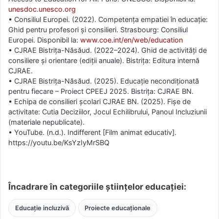
unesdoc.unesco.org
• Consiliul Europei. (2022). Competența empatiei în educație:
Ghid pentru profesori și consilieri. Strasbourg: Consiliul
Europei. Disponibil la:
www.coe.int/en/web/education
• CJRAE Bistrița-Năsăud. (2022–2024). Ghid de activități de
consiliere și orientare (ediții anuale). Bistrița: Editura internă
CJRAE.
• CJRAE Bistrița-Năsăud. (2025). Educație necondiționată
pentru fiecare – Proiect CPEEJ 2025. Bistrița: CJRAE BN.
• Echipa de consilieri școlari CJRAE BN. (2025). Fișe de
activitate: Cutia Deciziilor, Jocul Echilibrului, Panoul Incluziunii
(materiale nepublicate).
• YouTube. (n.d.). Indifferent [Film animat educativ].
https://youtu.be/KsYzIyMrSBQ
Încadrare în categoriile științelor educației:
Educație incluzivă
Proiecte educaționale