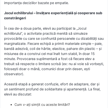
importanța deciziilor bazate pe empatie.
Jocul echilibrului – învățare experiențială și cooperare sub
constrângeri
În cea de-a doua parte, elevii au participat la „Jocul
echilibrului”, o activitate practică menită să simuleze
provocările cu care se confruntă persoanele cu dizabilități sau
marginalizate. Fiecare echipă a primit materiale simple – paie,
bandă adezivă, coli de hârtie, elastice, pahare din plastic – și
misiunea de a construi cel mai înalt turn stabil, în doar 15
minute. Provocarea suplimentară a fost că fiecare elev a
trebuit să respecte o limitare scrisă (ex: nu ai voie să vorbești,
folosești doar o mână, comunici doar prin desen, ești
observator).
Această etapă a generat confuzie, efort de adaptare, dar și
un sentiment profund de solidaritate și apartenență. La final,
elevii au discutat:
Cum v-ați simțit cu aceste limitări?