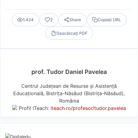
1.424
2
Share
Copiați URL
Descărcați PDF
PDF
prof. Tudor Daniel Pavelea
Centrul Județean de Resurse și Asistență
Educațională, Bistrița-Năsăud (Bistriţa-Năsăud),
România
Profil iTeach:
iteach.ro/profesor/tudor.pavelea