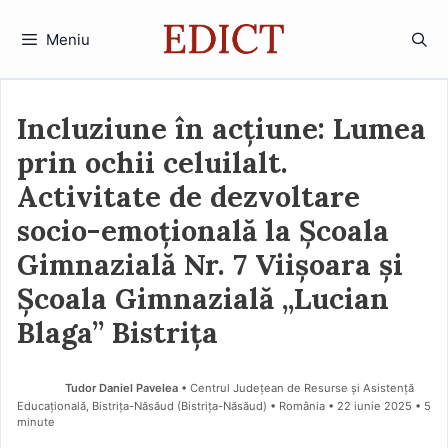
Sari
la
Meniu
conținut
Incluziune în acțiune: Lumea
prin ochii celuilalt.
Activitate de dezvoltare
socio-emoțională la Școala
Gimnazială Nr. 7 Viișoara și
Școala Gimnazială „Lucian
Blaga” Bistrița
Tudor Daniel Pavelea
• Centrul Județean de Resurse și Asistență
Educațională, Bistrița-Năsăud (Bistriţa-Năsăud) • România
22 iunie 2025
• 5
minute