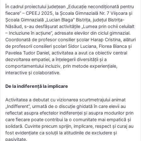
În cadrul proiectului județean „Educație necondiționată pentru
fiecare” – CPEEJ 2025, la Școala Gimnazială Nr. 7 Viișoara și
Școala Gimnazială „Lucian Blaga” Bistrița, județul Bistrița-
Năsăud, s-au desfășurat activitățile „Lumea prin ochii celuilalt
– Incluziune în acțiune”, adresate elevilor din ciclul gimnazial.
Coordonată de profesor consilier școlar Harap Cristina, alături
de profesorii consilieri școlari Sidor Luciana, Florea Bianca și
Pavelea Tudor Daniel, activitatea a avut ca obiectiv central
dezvoltarea empatiei, a înțelegerii diversității și a
comportamentului incluziv, prin metode experiențiale,
interactive și colaborative.
De la indiferență la implicare
Activitatea a debutat cu vizionarea scurtmetrajului animat
„Indifferent”, urmată de o discuție ghidată în care elevii au
reflectat asupra efectelor indiferenței și asupra modurilor prin
care fiecare poate contribui la o comunitate mai empatică și
solidară. Cuvinte precum sprijin, implicare, respect și curaj au
fost evidențiate ca soluții la atitudinile de excludere și
pasivitate.