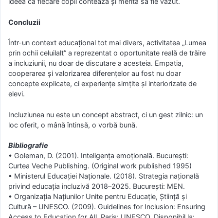
ideea că fiecare copil contează și merită să fie văzut.
Concluzii
Într-un context educațional tot mai divers, activitatea „Lumea
prin ochii celuilalt” a reprezentat o oportunitate reală de trăire
a incluziunii, nu doar de discutare a acesteia. Empatia,
cooperarea și valorizarea diferențelor au fost nu doar
concepte explicate, ci experiențe simțite și interiorizate de
elevi.
Incluziunea nu este un concept abstract, ci un gest zilnic: un
loc oferit, o mână întinsă, o vorbă bună.
Bibliografie
• Goleman, D. (2001). Inteligența emoțională. București:
Curtea Veche Publishing. (Original work published 1995)
• Ministerul Educației Naționale. (2018). Strategia națională
privind educația incluzivă 2018–2025. București: MEN.
• Organizația Națiunilor Unite pentru Educație, Știință și
Cultură – UNESCO. (2009). Guidelines for Inclusion: Ensuring
Access to Education for All. Paris: UNESCO. Disponibil la: