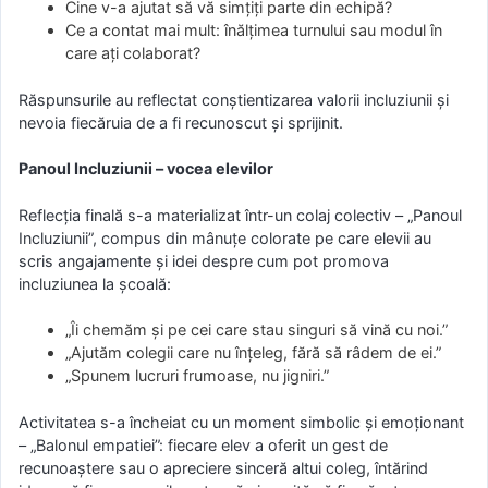
Cine v-a ajutat să vă simțiți parte din echipă?
Ce a contat mai mult: înălțimea turnului sau modul în
care ați colaborat?
Răspunsurile au reflectat conștientizarea valorii incluziunii și
nevoia fiecăruia de a fi recunoscut și sprijinit.
Panoul Incluziunii – vocea elevilor
Reflecția finală s-a materializat într-un colaj colectiv – „Panoul
Incluziunii”, compus din mânuțe colorate pe care elevii au
scris angajamente și idei despre cum pot promova
incluziunea la școală:
„Îi chemăm și pe cei care stau singuri să vină cu noi.”
„Ajutăm colegii care nu înțeleg, fără să râdem de ei.”
„Spunem lucruri frumoase, nu jigniri.”
Activitatea s-a încheiat cu un moment simbolic și emoționant
– „Balonul empatiei”: fiecare elev a oferit un gest de
recunoaștere sau o apreciere sinceră altui coleg, întărind