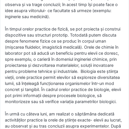
observa și va trage concluzii; în acest timp își poate face o
idee asupra viitorului- ce facultate să urmeze (exemplu:
inginerie sau medicină).
În timpul orelor practice de fizică, se pot proiecta și construi
dispozitive sau structuri prototip. Totodată putem discuta
despre fenomene fizice ce se produc în corpul uman
(mișcarea fluidelor, imagistică medicală). Orele de chimie în
laborator pot să aducă un beneficiu pentru elevii ce doresc,
spre exemplu, o carieră în domeniul ingineriei chimice, prin
proiectarea și dezvoltarea materialelor, soluții inovatoare
pentru probleme tehnice și industriale. Biologia este știința
vieții, orele practice permit elevilor să exploreze diversitatea
lumii, să înțeleagă funcționarea organismelor într-un mod
concret și tangibil. În cadrul orelor practice de biologie, elevii
pot primi informații despre procesele biologice, să
monitorizeze sau să verifice variația parametrilor biologici.
În urmă cu câteva luni, am realizat o săptămâna dedicată
activităților practice la orele de științe exacte- elevii au lucrat,
au observat și au tras concluzii asupra experimentelor. După