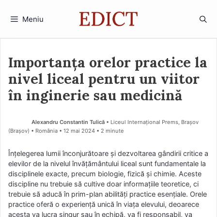
Sari
la
Meniu
conținut
Importanța orelor practice la
nivel liceal pentru un viitor
în inginerie sau medicină
Alexandru Constantin Tulică
• Liceul Internațional Prems, Brașov
(Braşov) • România
12 mai 2024
• 2 minute
Înțelegerea lumii înconjurătoare și dezvoltarea gândirii critice a
elevilor de la nivelul învățământului liceal sunt fundamentale la
disciplinele exacte, precum biologie, fizică și chimie. Aceste
discipline nu trebuie să cultive doar informațiile teoretice, ci
trebuie să aducă în prim-plan abilități practice esențiale. Orele
practice oferă o experiență unică în viața elevului, deoarece
acesta va lucra singur sau în echipă, va fi responsabil, va