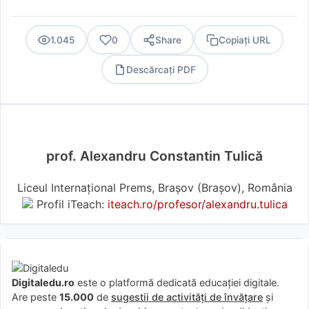
1.045
0
Share
Copiați URL
Descărcați PDF
PDF
prof. Alexandru Constantin Tulică
Liceul Internațional Prems, Brașov (Braşov), România
Profil iTeach:
iteach.ro/profesor/alexandru.tulica
Digitaledu.ro
este o platformă dedicată educației digitale.
Are peste
15.000
de
sugestii de activități de învățare
și