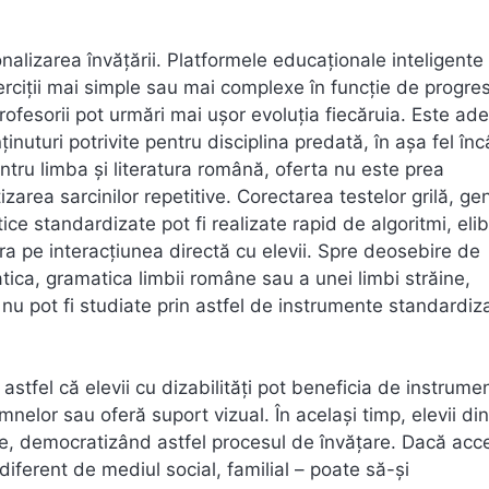
nalizarea învățării. Platformele educaționale inteligente
xerciții mai simple sau mai complexe în funcție de progres
profesorii pot urmări mai ușor evoluția fiecăruia. Este ad
ținuturi potrivite pentru disciplina predată, în așa fel înc
ntru limba și literatura română, oferta nu este prea
area sarcinilor repetitive. Corectarea testelor grilă, ge
ce standardizate pot fi realizate rapid de algoritmi, eli
ra pe interacțiunea directă cu elevii. Spre deosebire de
ica, gramatica limbii române sau a unei limbi străine,
a nu pot fi studiate prin astfel de instrumente standardiz
 astfel că elevii cu dizabilități pot beneficia de instrume
mnelor sau oferă suport vizual. În același timp, elevii di
e, democratizând astfel procesul de învățare. Dacă acce
ndiferent de mediul social, familial – poate să-și