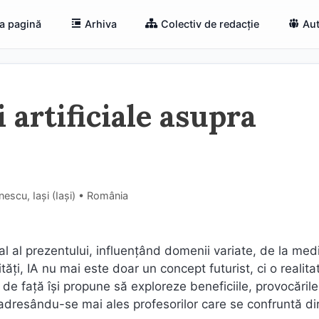
a pagină
Arhiva
Colectiv de redacție
Aut
 artificiale asupra
escu, Iași (Iaşi) • România
ral al prezentului, influențând domenii variate, de la medi
ități, IA nu mai este doar un concept futurist, ci o realita
e față își propune să exploreze beneficiile, provocările
 adresându-se mai ales profesorilor care se confruntă di