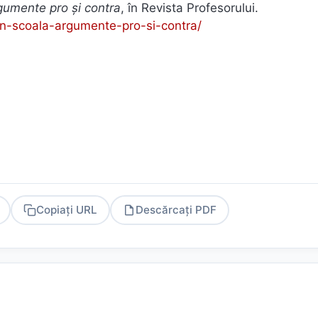
argumente pro și contra
, în Revista Profesorului.
la-in-scoala-argumente-pro-si-contra/
Copiați URL
Descărcați PDF
PDF