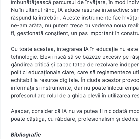
îmbunătățească parcursul de învățare, în mod indiv
Nu în ultimul rând, IA aduce resurse interactive: si
răspund la întrebări. Aceste instrumente fac învățar
ne-am arăta, nu putem trece cu vederea noua realitat
fi, gestionată conștient, un pas important în constru
Cu toate acestea, integrarea IA în educație nu este
tehnologie. Elevii riscă să se bazeze excesiv pe ră
gândirea critică și capacitatea de rezolvare indepen
politici educaționale clare, care să reglementeze uti
echitabil la resurse digitale. În ciuda acestor provo
informații și instrumente, dar nu poate înlocui empat
profesorul are rolul de a ghida elevii în utilizarea r
Așadar, consider că IA nu va putea fi niciodată model
poate câștiga, cu răbdare, profesionalism și dedica
Bibliografie