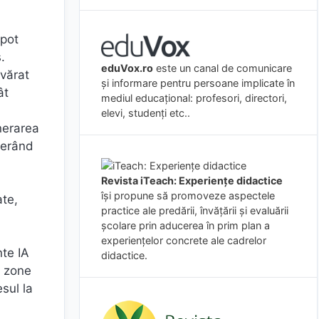
 pot
.
eduVox.ro
este un canal de comunicare
evărat
și informare pentru persoane implicate în
ât
mediul educațional: profesori, directori,
elevi, studenți etc..
nerarea
berând
Revista iTeach: Experienţe didactice
îşi propune să promoveze aspectele
ate,
practice ale predării, învăţării şi evaluării
şcolare prin aducerea în prim plan a
experienţelor concrete ale cadrelor
nte IA
didactice.
n zone
sul la