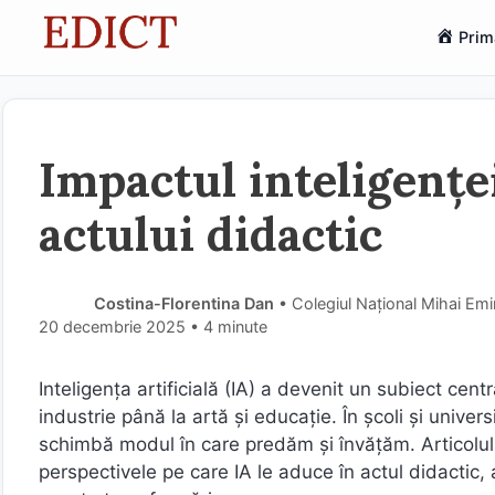
Sari
Prim
la
conținut
Impactul inteligenței
actului didactic
Costina-Florentina Dan
• Colegiul Național Mihai Emin
20 decembrie 2025
• 4 minute
Inteligența artificială (IA) a devenit un subiect cent
industrie până la artă și educație. În școli și univers
schimbă modul în care predăm și învățăm. Articolul d
perspectivele pe care IA le aduce în actul didactic,