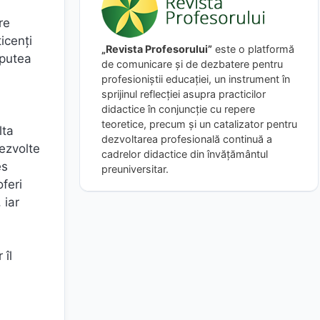
re
icenți
„Revista Profesorului”
este o platformă
 putea
de comunicare și de dezbatere pentru
profesioniștii educației, un instrument în
sprijinul reflecției asupra practicilor
didactice în conjuncție cu repere
teoretice, precum și un catalizator pentru
lta
dezvoltarea profesională continuă a
dezvolte
cadrelor didactice din învățământul
es
preuniversitar.
feri
 iar
 îl