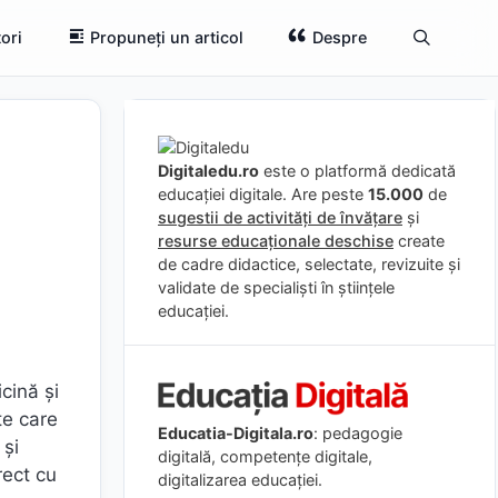
ori
Propuneți un articol
Despre
Digitaledu.ro
este o platformă dedicată
educației digitale. Are peste
15.000
de
sugestii de activități de învățare
și
resurse educaționale deschise
create
de cadre didactice, selectate, revizuite și
validate de specialiști în științele
educației.
cină și
te care
Educatia-Digitala.ro
: pedagogie
 și
digitală, competențe digitale,
rect cu
digitalizarea educației.