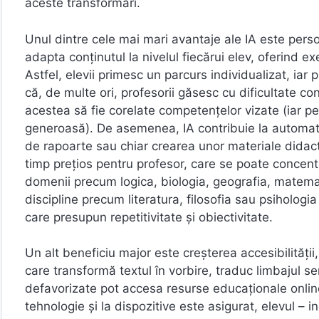
aceste transformări.
Unul dintre cele mai mari avantaje ale IA este perso
adapta conținutul la nivelul fiecărui elev, oferind e
Astfel, elevii primesc un parcurs individualizat, iar 
că, de multe ori, profesorii găsesc cu dificultate con
acestea să fie corelate competențelor vizate (iar pe
generoasă). De asemenea, IA contribuie la automatiz
de rapoarte sau chiar crearea unor materiale didacti
timp prețios pentru profesor, care se poate concent
domenii precum logica, biologia, geografia, matemat
discipline precum literatura, filosofia sau psihologi
care presupun repetitivitate și obiectivitate.
Un alt beneficiu major este creșterea accesibilității,
care transformă textul în vorbire, traduc limbajul se
defavorizate pot accesa resurse educaționale onlin
tehnologie și la dispozitive este asigurat, elevul – i