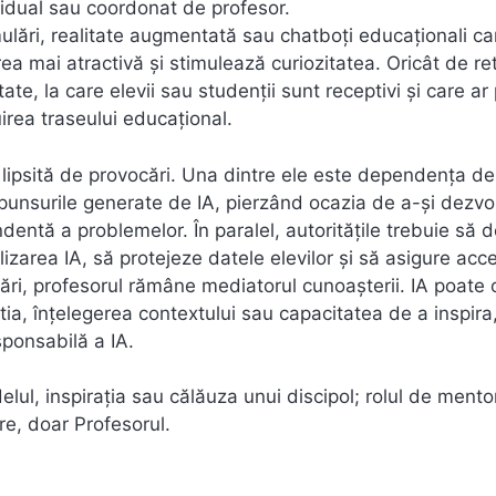
idual sau coordonat de profesor.
mulări, realitate augmentată sau chatboți educaționali ca
ea mai atractivă și stimulează curiozitatea. Oricât de ret
e, la care elevii sau studenții sunt receptivi și care ar
irea traseului educațional.
 lipsită de provocări. Una dintre ele este dependența de
spunsurile generate de IA, pierzând ocazia de a-și dezvo
dentă a problemelor. În paralel, autoritățile trebuie să 
lizarea IA, să protejeze datele elevilor și să asigure acc
cări, profesorul rămâne mediatorul cunoașterii. IA poate o
ia, înțelegerea contextului sau capacitatea de a inspira,
esponsabilă a IA.
ul, inspirația sau călăuza unui discipol; rolul de mentor
re, doar Profesorul.