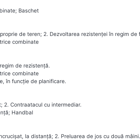
mbinate; Baschet
proprie de teren; 2. Dezvoltarea rezistenței în regim de 
otrice combinate
 regim de rezistență.
otrice combinate
, în funcție de planificare.
rt; 2. Contraatacul cu intermediar.
ență; Handbal
ncrucișat, la distanță; 2. Preluarea de jos cu două mâini