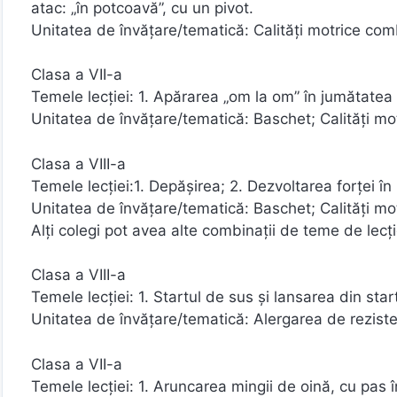
atac: „în potcoavă”, cu un pivot.
Unitatea de învățare/tematică: Calități motrice co
Clasa a VII-a
Temele lecției: 1. Apărarea „om la om” în jumătatea 
Unitatea de învățare/tematică: Baschet; Calități m
Clasa a VIII-a
Temele lecției:1. Depășirea; 2. Dezvoltarea forței în
Unitatea de învățare/tematică: Baschet; Calități m
Alți colegi pot avea alte combinații de teme de lecție
Clasa a VIII-a
Temele lecției: 1. Startul de sus și lansarea din sta
Unitatea de învățare/tematică: Alergarea de rezist
Clasa a VII-a
Temele lecției: 1. Aruncarea mingii de oină, cu pas î