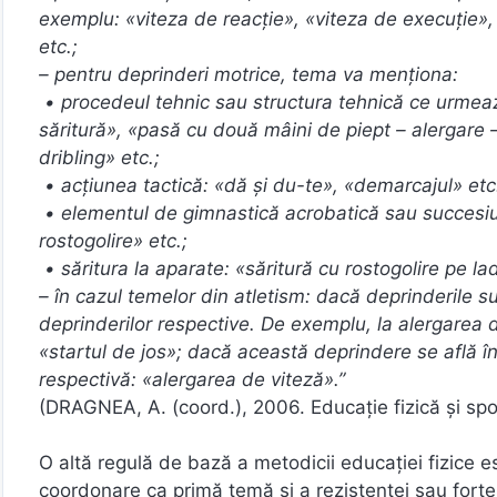
exemplu: «viteza de reacție», «viteza de execuție»
etc.;
– pentru deprinderi motrice, tema va menționa:
• procedeul tehnic sau structura tehnică ce urmează
săritură», «pasă cu două mâini de piept – alergare – 
dribling» etc.;
• acțiunea tactică: «dă și du-te», «demarcajul» etc
• elementul de gimnastică acrobatică sau succesi
rostogolire» etc.;
• săritura la aparate: «săritură cu rostogolire pe la
– în cazul temelor din atletism: dacă deprinderile s
deprinderilor respective. De exemplu, la alergarea
«startul de jos»; dacă această deprindere se află în
respectivă: «alergarea de viteză».”
(DRAGNEA, A. (coord.), 2006. Educație fizică și spor
O altă regulă de bază a metodicii educației fizice e
coordonare ca primă temă și a rezistenței sau forțe