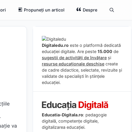
ori
Propuneți un articol
Despre
Digitaledu.ro
este o platformă dedicată
educației digitale. Are peste
15.000
de
sugestii de activități de învățare
și
resurse educaționale deschise
create
de cadre didactice, selectate, revizuite și
validate de specialiști în științele
educației.
țiile
Educatia-Digitala.ro
: pedagogie
r
digitală, competențe digitale,
uație va
digitalizarea educației.