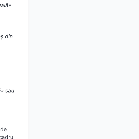
uală»
oș din
ă» sau
 de
cadrul