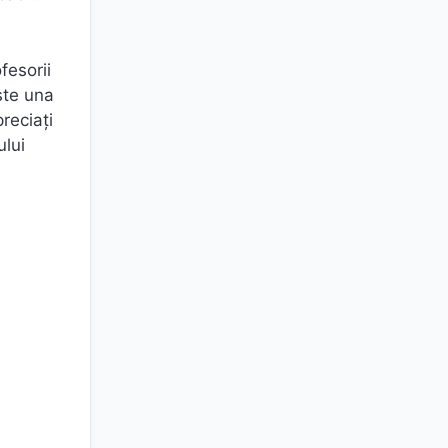
fesorii
ste una
preciați
ului