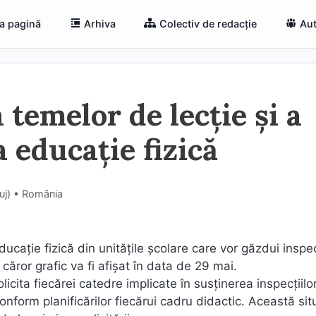
a pagină
Arhiva
Colectiv de redacție
Aut
temelor de lecție și a
a educație fizică
luj) • România
ducație fizică din unitățile școlare care vor găzdui inspec
căror grafic va fi afișat în data de 29 mai.
icita fiecărei catedre implicate în susținerea inspecțiilo
conform planificărilor fiecărui cadru didactic. Această sit