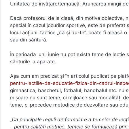
Unitatea de învățare/tematică: Aruncarea mingii de 
Dacă profesorul de la clasă, din motive obiective, n
special în cazul jocurilor sportive, este de preferat
locul acțiunii tactice „dă și du-te”, poate fi aleasă 
sau din săritură.
În perioada lunii iunie nu pot exista teme de lecție 
săriturile la aparate.
Așa cum am precizat și în articolul publicat pe pla
pentru-lectiile-de-educatie-fizica-din-cadrul-inspec
gimnastica, baschetul, fotbalul, handbalul etc. nu su
mișcare nu sunt teme, ci mijloace sau modalități de r
teme, ci procedee metodice de dezvoltare sau educa
„Ca principale reguli de formulare a temelor de lecț
– pentru calități motrice, temele se formulează pr