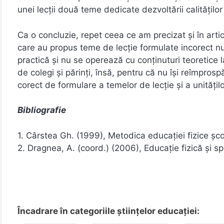
unei lecții două teme dedicate dezvoltării calităților
Ca o concluzie, repet ceea ce am precizat și în arti
care au propus teme de lecție formulate incorect nu
practică și nu se operează cu conținuturi teoretice la 
de colegi și părinți, însă, pentru că nu își reîmprosp
corect de formulare a temelor de lecție și a unitățil
Bibliografie
1. Cârstea Gh. (1999), Metodica educației fizice șco
2. Dragnea, A. (coord.) (2006), Educație fizică și sp
Încadrare în categoriile științelor educației: