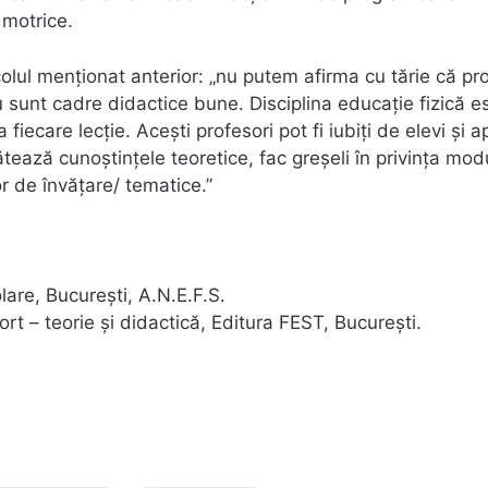
 motrice.
colul menționat anterior: „nu putem afirma cu tărie că pro
 sunt cadre didactice bune. Disciplina educație fizică e
fiecare lecție. Acești profesori pot fi iubiți de elevi și a
ătează cunoștințele teoretice, fac greșeli în privința mod
or de învățare/ tematice.”
lare, București, A.N.E.F.S.
ort – teorie și didactică, Editura FEST, București.