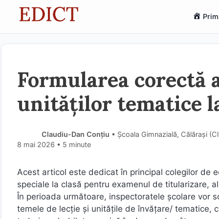
Sari
Prim
la
conținut
Formularea corectă a 
unităților tematice l
Claudiu-Dan Conțiu
• Școala Gimnazială, Călărași (C
8 mai 2026
• 5 minute
Acest articol este dedicat în principal colegilor de e
speciale la clasă pentru examenul de titularizare, al 
În perioada următoare, inspectoratele școlare vor sol
temele de lecție și unitățile de învățare/ tematice, 