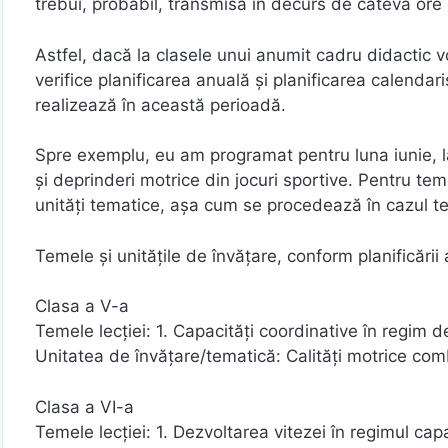
trebui, probabil, transmisă în decurs de câteva ore de
Astfel, dacă la clasele unui anumit cadru didactic vo
verifice planificarea anuală și planificarea calenda
realizează în această perioadă.
Spre exemplu, eu am programat pentru luna iunie, l
și deprinderi motrice din jocuri sportive. Pentru t
unități tematice, așa cum se procedează în cazul te
Temele și unitățile de învățare, conform planificării a
Clasa a V-a
Temele lecției: 1. Capacități coordinative în regim de
Unitatea de învățare/tematică: Calități motrice co
Clasa a VI-a
Temele lecției: 1. Dezvoltarea vitezei în regimul capa