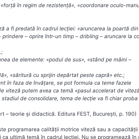
, «forță în regim de rezistență», «coordonare oculo-man
 a fi predată în cadrul lecției: «aruncarea la poartă din
prindere – oprire într-un timp – dribling – aruncare la c
.;
unea de elemente: «podul de sus», «stând pe mâini –
dă», «săritură cu sprijin depărtat peste capră» etc.;
unt în faza de învățare, se pot formula ca teme fazele
 de viteză putem avea ca temă «pasul accelerat de vitez
 stadiul de consolidare, tema de lecție va fi chiar proba
t – teorie și didactică. Editura FEST, București, p. 190)
ste programarea calității motrice viteză sau a capacității
i ca ultimă temă în cadrul lecției. Nu se programează în 