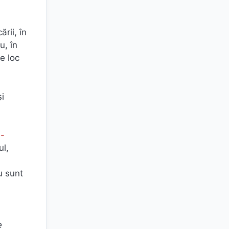
rii, în
u, în
pe loc
și
e-
ul,
u sunt
e