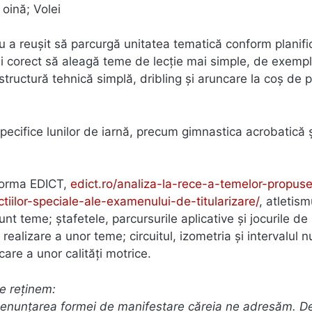
oină; Volei
u a reușit să parcurgă unitatea tematică conform planifică
 și corect să aleagă teme de lecție mai simple, de exempl
o structură tehnică simplă, dribling și aruncare la coș de 
specifice lunilor de iarnă, precum gimnastica acrobatică 
tforma EDICT,
edict.ro/analiza-la-rece-a-temelor-propus
tiilor-speciale-ale-examenului-de-titularizare/
, atletism
nt teme; ștafetele, parcursurile aplicative și jocurile de
ealizare a unor teme; circuitul, izometria și intervalul n
re a unor calități motrice.
ie reținem:
in enunțarea formei de manifestare căreia ne adresăm. D