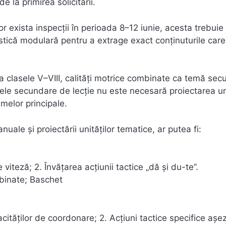
 la primirea solicitării.
r exista inspecții în perioada 8–12 iunie, acesta trebuie
ristică modulară pentru a extrage exact conținuturile care
a clasele V–VIII, calități motrice combinate ca temă se
emele secundare de lecție nu este necesară proiectarea u
melor principale.
nuale și proiectării unităților tematice, ar putea fi:
 viteză; 2. Învățarea acțiunii tactice „dă și du-te”.
mbinate; Baschet
cităților de coordonare; 2. Acțiuni tactice specifice așeză