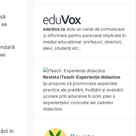
 să
 se
eduVox.ro
este un canal de comunicare
și informare pentru persoane implicate în
mediul educațional: profesori, directori,
cundară
elevi, studenți etc..
nei
Revista iTeach: Experienţe didactice
îşi propune să promoveze aspectele
practice ale predării, învăţării şi evaluării
şcolare prin aducerea în prim plan a
experienţelor concrete ale cadrelor
didactice.
rii în