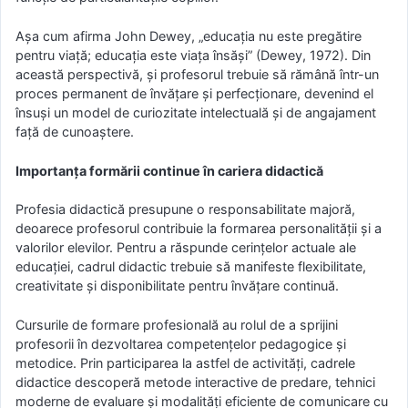
Așa cum afirma John Dewey, „educația nu este pregătire
pentru viață; educația este viața însăși” (Dewey, 1972). Din
această perspectivă, și profesorul trebuie să rămână într-un
proces permanent de învățare și perfecționare, devenind el
însuși un model de curiozitate intelectuală și de angajament
față de cunoaștere.
Importanța formării continue în cariera didactică
Profesia didactică presupune o responsabilitate majoră,
deoarece profesorul contribuie la formarea personalității și a
valorilor elevilor. Pentru a răspunde cerințelor actuale ale
educației, cadrul didactic trebuie să manifeste flexibilitate,
creativitate și disponibilitate pentru învățare continuă.
Cursurile de formare profesională au rolul de a sprijini
profesorii în dezvoltarea competențelor pedagogice și
metodice. Prin participarea la astfel de activități, cadrele
didactice descoperă metode interactive de predare, tehnici
moderne de evaluare și modalități eficiente de comunicare cu