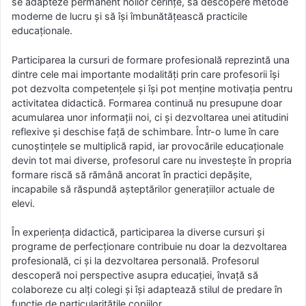
se adapteze permanent noilor cerințe, să descopere metode
moderne de lucru și să își îmbunătățească practicile
educaționale.
Participarea la cursuri de formare profesională reprezintă una
dintre cele mai importante modalități prin care profesorii își
pot dezvolta competențele și își pot menține motivația pentru
activitatea didactică. Formarea continuă nu presupune doar
acumularea unor informații noi, ci și dezvoltarea unei atitudini
reflexive și deschise față de schimbare. Într-o lume în care
cunoștințele se multiplică rapid, iar provocările educaționale
devin tot mai diverse, profesorul care nu investește în propria
formare riscă să rămână ancorat în practici depășite,
incapabile să răspundă așteptărilor generațiilor actuale de
elevi.
În experiența didactică, participarea la diverse cursuri și
programe de perfecționare contribuie nu doar la dezvoltarea
profesională, ci și la dezvoltarea personală. Profesorul
descoperă noi perspective asupra educației, învață să
colaboreze cu alți colegi și își adaptează stilul de predare în
funcție de particularitățile copiilor.