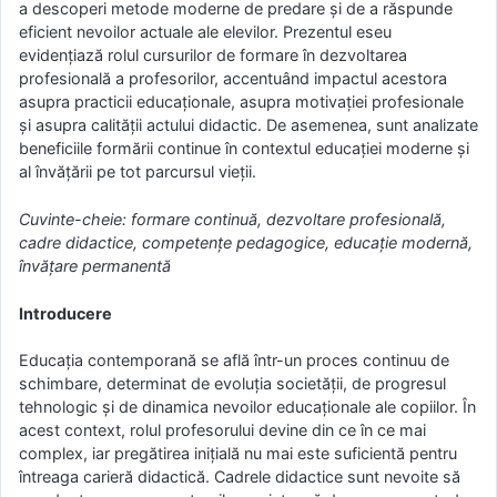
a descoperi metode moderne de predare și de a răspunde
eficient nevoilor actuale ale elevilor. Prezentul eseu
evidențiază rolul cursurilor de formare în dezvoltarea
profesională a profesorilor, accentuând impactul acestora
asupra practicii educaționale, asupra motivației profesionale
și asupra calității actului didactic. De asemenea, sunt analizate
beneficiile formării continue în contextul educației moderne și
al învățării pe tot parcursul vieții.
Cuvinte-cheie: formare continuă, dezvoltare profesională,
cadre didactice, competențe pedagogice, educație modernă,
învățare permanentă
Introducere
Educația contemporană se află într-un proces continuu de
schimbare, determinat de evoluția societății, de progresul
tehnologic și de dinamica nevoilor educaționale ale copiilor. În
acest context, rolul profesorului devine din ce în ce mai
complex, iar pregătirea inițială nu mai este suficientă pentru
întreaga carieră didactică. Cadrele didactice sunt nevoite să