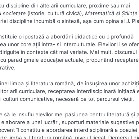
u discipline din alte arii curriculare, proxime sau mai
i societate
(istorie, cultură civică),
Matematică și Științe 
priei discipline incumbă o sinteză, așa cum opina și J. Pi
onstituie o ipostază a abordării didactice cu o profundă
 unor corelații intra- și interculturale. Elevilor li se ofe
 diriguite în contexte cât mai variate. Mai mult, discursul
on cu paradigmele educației actuale, propunând receptar
orative.
ei limba și literatura română, de însușirea unor achiziți
tor arii curriculare, receptarea interdisciplinară inițiază e
culturi comunicative, necesară pe tot parcursul vieții.
 să le insuflu elevilor mei pasiunea pentru literatură și a
și elaborare a unei lucrări, suporturi materiale sugestive 
vent îl constituie abordarea interdisciplinară a poeziei
r de limba și literatura română, nivelul liceal. Demersul d