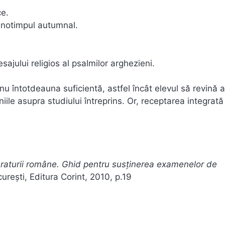
ce.
anotimpul autumnal.
sajului religios al psalmilor arghezieni.
 nu întotdeauna suficientă, astfel încât elevul să revină 
niile asupra studiului întreprins. Or, receptarea integrată
iteraturii române. Ghid pentru susținerea examenelor de
curești, Editura Corint, 2010, p.19