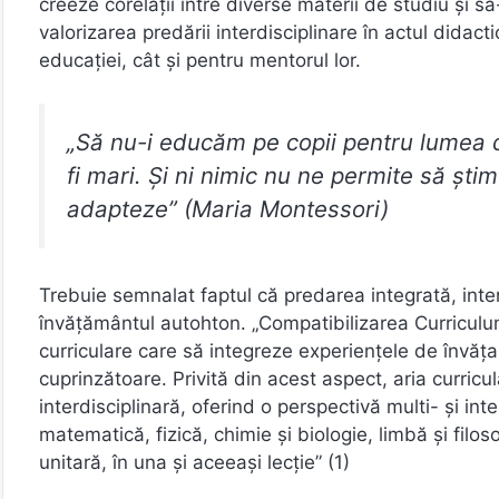
creeze corelații între diverse materii de studiu și s
valorizarea predării interdisciplinare în actul didact
educației, cât și pentru mentorul lor.
„Să nu-i educăm pe copii pentru lumea d
fi mari. Și ni nimic nu ne permite să ști
adapteze” (Maria Montessori)
Trebuie semnalat faptul că predarea integrată, interd
învățământul autohton. „Compatibilizarea Curriculum
curriculare care să integreze experiențele de învăța
cuprinzătoare. Privită din acest aspect, aria curric
interdisciplinară, oferind o perspectivă multi- și int
matematică, fizică, chimie și biologie, limbă și filoso
unitară, în una și aceeași lecție” (1)