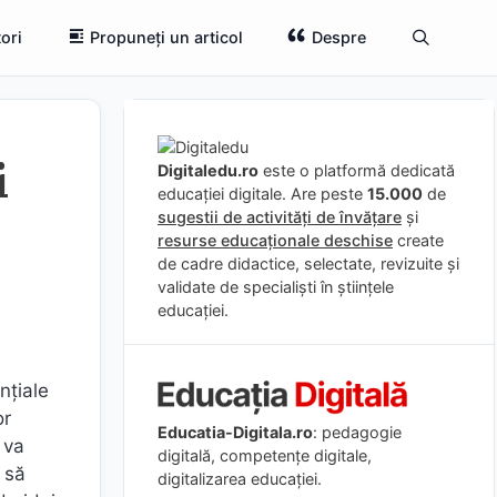
ori
Propuneți un articol
Despre
i
Digitaledu.ro
este o platformă dedicată
educației digitale. Are peste
15.000
de
sugestii de activități de învățare
și
resurse educaționale deschise
create
de cadre didactice, selectate, revizuite și
validate de specialiști în științele
educației.
nțiale
or
Educatia-Digitala.ro
: pedagogie
 va
digitală, competențe digitale,
 să
digitalizarea educației.