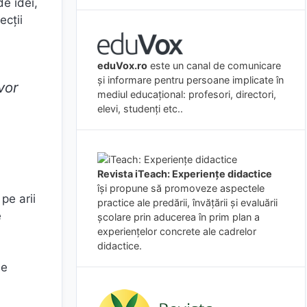
de idei,
ecții
eduVox.ro
este un canal de comunicare
și informare pentru persoane implicate în
vor
mediul educațional: profesori, directori,
elevi, studenți etc..
Revista iTeach: Experienţe didactice
îşi propune să promoveze aspectele
pe arii
practice ale predării, învăţării şi evaluării
e
şcolare prin aducerea în prim plan a
experienţelor concrete ale cadrelor
didactice.
ie