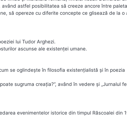
u, având astfel posibilitatea să creeze ancore între palet
ipline, să opereze cu diferite concepte ce glisează de la o 
poeziei lui Tudor Arghezi.
osturilor ascunse ale existenței umane.
m se oglindește în filosofia existențialistă și în poezia
oate sugruma creația?”, având în vedere și „Jurnalul feric
 redarea evenimentelor istorice din timpul Răscoalei din 