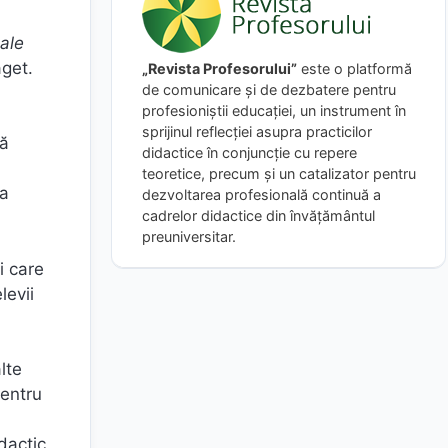
ale
aget.
„Revista Profesorului”
este o platformă
de comunicare și de dezbatere pentru
profesioniștii educației, un instrument în
sprijinul reflecției asupra practicilor
ră
didactice în conjuncție cu repere
teoretice, precum și un catalizator pentru
ea
dezvoltarea profesională continuă a
cadrelor didactice din învățământul
preuniversitar.
i care
levii
lte
pentru
idactic