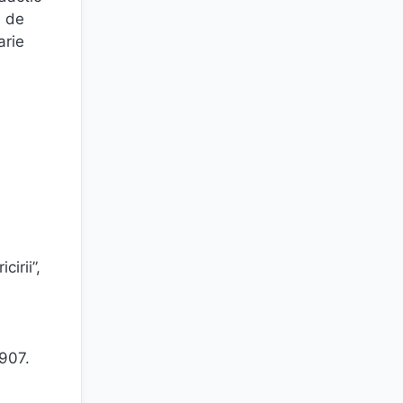
a de
arie
irii”,
1907.