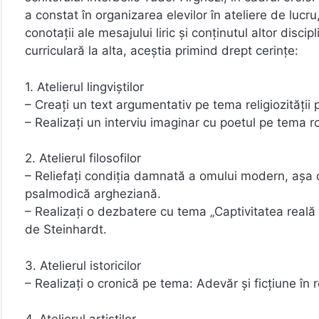
a constat în organizarea elevilor în ateliere de lucr
conotații ale mesajului liric și conținutul altor disc
curriculară la alta, aceștia primind drept cerințe:
1. Atelierul lingviștilor
– Creați un text argumentativ pe tema religiozității 
– Realizați un interviu imaginar cu poetul pe tema r
2. Atelierul filosofilor
– Reliefați condiția damnată a omului modern, așa cu
psalmodică argheziană.
– Realizați o dezbatere cu tema „Captivitatea reală p
de Steinhardt.
3. Atelierul istoricilor
– Realizați o cronică pe tema: Adevăr și ficțiune în