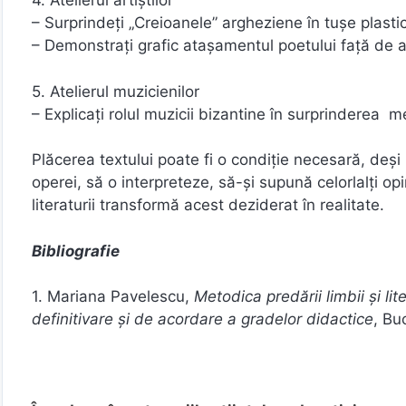
4. Atelierul artiștilor
– Surprindeți „Creioanele” argheziene în tușe plasti
– Demonstrați grafic atașamentul poetului față de 
5. Atelierul muzicienilor
– Explicați rolul muzicii bizantine în surprinderea me
Plăcerea textului poate fi o condiție necesară, deși
operei, să o interpreteze, să-și supună celorlalți opi
literaturii transformă acest deziderat în realitate.
Bibliografie
1. Mariana Pavelescu,
Metodica predării limbii și l
definitivare și de acordare a gradelor didactice
, Bu