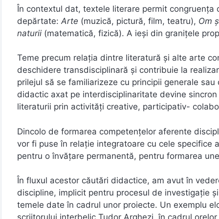
În contextul dat, textele literare permit congruența c
depărtate:
Arte
(muzică, pictură, film, teatru),
Om ș
naturii
(matematică, fizică). A ieși din granițele pro
Teme precum relația dintre literatură și alte arte c
deschidere transdisciplinară și contribuie la realizarea
prilejul să se familiarizeze cu principii generale sau
didactic axat pe interdisciplinaritate devine sincr
literaturii prin activități creative, participativ- colab
Dincolo de formarea competențelor aferente disciplin
vor fi puse în relație integratoare cu cele specifice al
pentru o învățare permanentă, pentru formarea unei 
În fluxul acestor căutări didactice, am avut în vedere
discipline, implicit pentru procesul de investigație 
temele date în cadrul unor proiecte. Un exemplu eloc
scriitorului interbelic Tudor Arghezi, în cadrul orelo