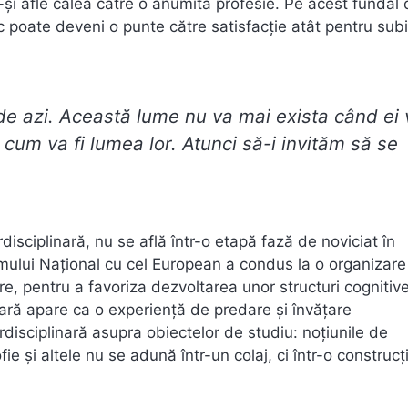
ă-și afle calea către o anumită profesie. Pe acest fundal 
ic poate deveni o punte către satisfacție atât pentru subi
e azi. Această lume nu va mai exista când ei 
m cum va fi lumea lor. Atunci să-i invităm să se
isciplinară, nu se află într-o etapă fază de noviciat în
ului Național cu cel European a condus la o organizare 
re, pentru a favoriza dezvoltarea unor structuri cognitiv
ulară apare ca o experiență de predare și învățare
erdisciplinară asupra obiectelor de studiu: noțiunile de
fie și altele nu se adună într-un colaj, ci într-o construcț