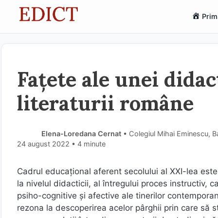
Sari
Prim
la
conținut
Fațete ale unei didac
literaturii române
Elena-Loredana Cernat
• Colegiul Mihai Eminescu, 
24 august 2022
• 4 minute
Cadrul educațional aferent secolului al XXI-lea este
la nivelul didacticii, al întregului proces instructiv
psiho-cognitive și afective ale tinerilor contemporan
rezona la descoperirea acelor pârghii prin care să st