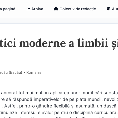
a pagină
Arhiva
Colectiv de redacție
Aut
tici moderne a limbii ș
Bacău (Bacău) • România
 ancorat tot mai mult în aplicarea unor modificări substa
, care să răspundă imperativelor de pe piața muncii, nevoil
i. Astfel, printr-o gândire flexibilă și asumată, un dascăl
imuleze interesul elevilor pentru o disciplină curriculară,