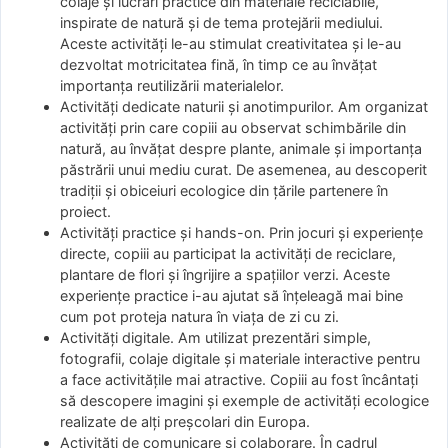
colaje și lucrări practice din materiale reciclabile,
inspirate de natură și de tema protejării mediului.
Aceste activități le-au stimulat creativitatea și le-au
dezvoltat motricitatea fină, în timp ce au învățat
importanța reutilizării materialelor.
Activități dedicate naturii și anotimpurilor. Am organizat
activități prin care copiii au observat schimbările din
natură, au învățat despre plante, animale și importanța
păstrării unui mediu curat. De asemenea, au descoperit
tradiții și obiceiuri ecologice din țările partenere în
proiect.
Activități practice și hands-on. Prin jocuri și experiențe
directe, copiii au participat la activități de reciclare,
plantare de flori și îngrijire a spațiilor verzi. Aceste
experiențe practice i-au ajutat să înțeleagă mai bine
cum pot proteja natura în viața de zi cu zi.
Activități digitale. Am utilizat prezentări simple,
fotografii, colaje digitale și materiale interactive pentru
a face activitățile mai atractive. Copiii au fost încântați
să descopere imagini și exemple de activități ecologice
realizate de alți preșcolari din Europa.
Activități de comunicare și colaborare. În cadrul