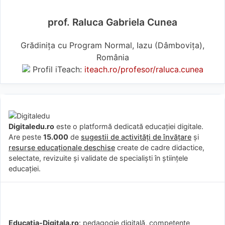
prof. Raluca Gabriela Cunea
Grădinița cu Program Normal, Iazu (Dâmboviţa),
România
Profil iTeach:
iteach.ro/profesor/raluca.cunea
Digitaledu.ro
este o platformă dedicată educației digitale.
Are peste
15.000
de
sugestii de activități de învățare
și
resurse educaționale deschise
create de cadre didactice,
selectate, revizuite și validate de specialiști în științele
educației.
Educatia-Digitala.ro
: pedagogie digitală, competențe