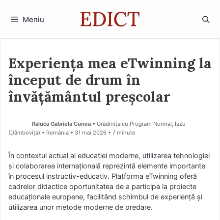
Sari
la
Meniu
conținut
Experiența mea eTwinning la
început de drum în
învățământul preșcolar
Raluca Gabriela Cunea
• Grădinița cu Program Normal, Iazu
(Dâmboviţa) • România
31 mai 2026
• 7 minute
În contextul actual al educației moderne, utilizarea tehnologiei
și colaborarea internațională reprezintă elemente importante
în procesul instructiv-educativ. Platforma eTwinning oferă
cadrelor didactice oportunitatea de a participa la proiecte
educaționale europene, facilitând schimbul de experiență și
utilizarea unor metode moderne de predare.