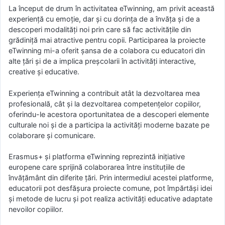
La început de drum în activitatea eTwinning, am privit această
experiență cu emoție, dar și cu dorința de a învăța și de a
descoperi modalități noi prin care să fac activitățile din
grădiniță mai atractive pentru copii. Participarea la proiecte
eTwinning mi-a oferit șansa de a colabora cu educatori din
alte țări și de a implica preșcolarii în activități interactive,
creative și educative.
Experiența eTwinning a contribuit atât la dezvoltarea mea
profesională, cât și la dezvoltarea competențelor copiilor,
oferindu-le acestora oportunitatea de a descoperi elemente
culturale noi și de a participa la activități moderne bazate pe
colaborare și comunicare.
Erasmus+ și platforma eTwinning reprezintă inițiative
europene care sprijină colaborarea între instituțiile de
învățământ din diferite țări. Prin intermediul acestei platforme,
educatorii pot desfășura proiecte comune, pot împărtăși idei
și metode de lucru și pot realiza activități educative adaptate
nevoilor copiilor.