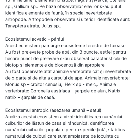
sp., Gallium sp.. Pe baza observațiilor elevilor s-au putut
identifica elemente de faună, în special nevertebrate –
artropode. Artropodele observate si ulterior identificate sunt:
Tanyptera atrata, Julus sp..
Ecosistemul acvatic – pârâul
Acest ecosistem parcurge ecosisteme terestre de foioase.
Au fost prelevate probe de apă, din 3 puncte, astfel pentru
fiecare punct de prelevare s-au observat caracteristicile de
biotop și elementele de biocenoză din apropiere.
Au fost observate atât animale vertebrate cât și nevertebrate
de o parte si de alta a cursului de apa. Animale nevertebrate:
Morius sp – croitor cenusiu, Helix sp.- melc,. Animale
verterbrate: Coronella austriaca – șarpele de alun, Natrix
natrix – șarpele de casă.
Ecosistemul antropic (asezarea umană – satul)
Analiza acestui ecosistem a vizat: identificarea numărului
cuiburilor de lăstun de casă și rândunică, dentificarea
numărului cuiburilor populate pentru speciile țintă, stabilirea
numărului de cuiburi care sunt amplasate pe locuințe cu