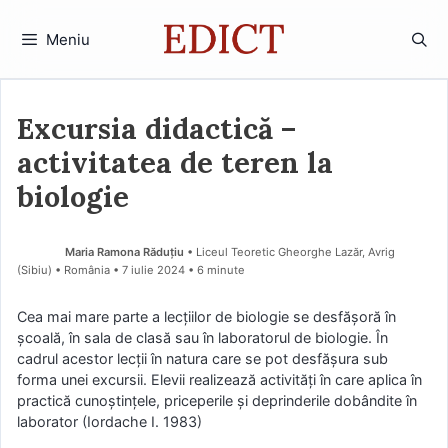
Sari
la
Meniu
conținut
Excursia didactică –
activitatea de teren la
biologie
Maria Ramona Răduțiu
• Liceul Teoretic Gheorghe Lazăr, Avrig
(Sibiu) • România
7 iulie 2024
• 6 minute
Cea mai mare parte a lecţiilor de biologie se desfăşoră în
şcoală, în sala de clasă sau în laboratorul de biologie. În
cadrul acestor lecţii în natura care se pot desfăşura sub
forma unei excursii. Elevii realizează activităţi în care aplica în
practică cunoştinţele, priceperile şi deprinderile dobândite în
laborator (Iordache I. 1983)