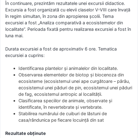
În continuare, prezintăm rezultatele unei excursii didactice.
Excursia a fost organizată cu elevii claselor V-VIII care învaţă
în regim simultan, în zona din apropierea şcolii. Tema
excursiei a fost „Analiza comparativă a ecosistemelor din
localitate”. Perioada fixată pentru realizarea excursiei a fost în
luna mai.
Durata excursiei a fost de aproximativ 6 ore. Tematica
excursiei a cuprins:
Identificarea plantelor şi animalelor din localitate.
Observarea elementelor de biotop şi biocenoza din
ecosisteme (ecosistemul unei ape curgătoare – pârâu,
ecosistemul unei păduri de pin, ecosistemul unei păduri
de fag, ecosistemul antropic al localităţii.
Clasificarea speciilor de animale, observate şi
identificate, în nevertebrate şi vertebrate.
Stabilirea numărului de cuiburi de lăstuni de
casa/rândunica pe fiecare locuinţă din sat
Rezultate obținute