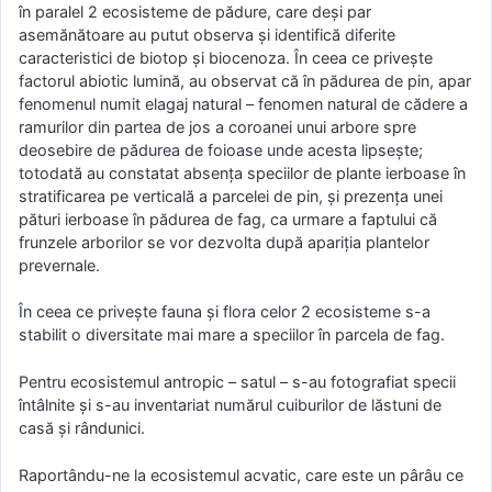
în paralel 2 ecosisteme de pădure, care deși par
asemănătoare au putut observa și identifică diferite
caracteristici de biotop și biocenoza. În ceea ce privește
factorul abiotic lumină, au observat că în pădurea de pin, apar
fenomenul numit elagaj natural – fenomen natural de cădere a
ramurilor din partea de jos a coroanei unui arbore spre
deosebire de pădurea de foioase unde acesta lipsește;
totodată au constatat absența speciilor de plante ierboase în
stratificarea pe verticală a parcelei de pin, și prezența unei
pături ierboase în pădurea de fag, ca urmare a faptului că
frunzele arborilor se vor dezvolta după apariţia plantelor
prevernale.
În ceea ce priveşte fauna și flora celor 2 ecosisteme s-a
stabilit o diversitate mai mare a speciilor în parcela de fag.
Pentru ecosistemul antropic – satul – s-au fotografiat specii
întâlnite și s-au inventariat numărul cuiburilor de lăstuni de
casă şi rândunici.
Raportându-ne la ecosistemul acvatic, care este un pârâu ce