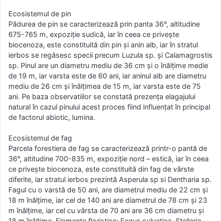
Ecosistemul de pin
Pădurea de pin se caracterizează prin panta 36°, altitudine
675-765 m, expoziție sudică, iar în ceea ce privește
biocenoza, este constituită din pin și anin alb, iar în stratul
ierbos se regăsesc specii precum Luzula sp. și Calamagrostis
sp. Pinul are un diametru mediu de 36 cm și o înălțime medie
de 19 m, iar varsta este de 60 ani, iar aninul alb are diametru
mediu de 26 cm și înălțimea de 15 m, iar varsta este de 75
ani. Pe baza observatiilor se constată prezența elagajului
natural în cazul pinului acest proces fiind influențat în principal
de factorul abiotic, lumina.
Ecosistemul de fag
Parcela forestiera de fag se caracterizează printr-o pantă de
36°, altitudine 700-835 m, expoziție nord – estică, iar în ceea
ce privește biocenoza, este constituită din fag de vârste
diferite, iar stratul ierbos prezintă Asperula sp si Dentharia sp.
Fagul cu o varstă de 50 ani, are diametrul mediu de 22 cm și
18 m înălțime, iar cel de 140 ani are diametrul de 78 cm și 23
m înălțime, iar cel cu vârsta de 70 ani are 36 cm diametru și
18 m înălțime. Elemente floristice: Fagus sylvatica, Stellaria