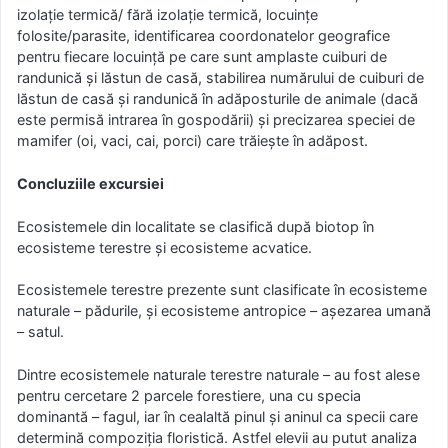
izolație termică/ fără izolație termică, locuințe
folosite/parasite, identificarea coordonatelor geografice
pentru fiecare locuință pe care sunt amplaste cuiburi de
randunică și lăstun de casă, stabilirea numărului de cuiburi de
lăstun de casă și randunică în adăposturile de animale (dacă
este permisă intrarea în gospodării) și precizarea speciei de
mamifer (oi, vaci, cai, porci) care trăiește în adăpost.
Concluziile excursiei
Ecosistemele din localitate se clasifică după biotop în
ecosisteme terestre și ecosisteme acvatice.
Ecosistemele terestre prezente sunt clasificate în ecosisteme
naturale – pădurile, și ecosisteme antropice – așezarea umană
– satul.
Dintre ecosistemele naturale terestre naturale – au fost alese
pentru cercetare 2 parcele forestiere, una cu specia
dominantă – fagul, iar în cealaltă pinul şi aninul ca specii care
determină compoziția floristică. Astfel elevii au putut analiza