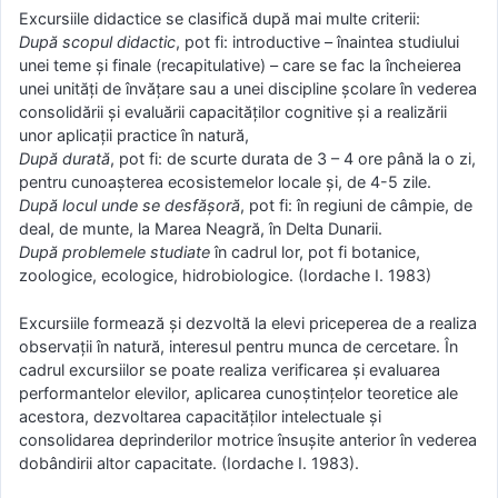
Excursiile didactice se clasifică după mai multe criterii:
După scopul didactic
, pot fi: introductive – înaintea studiului
unei teme şi finale (recapitulative) – care se fac la încheierea
unei unităţi de învăţare sau a unei discipline şcolare în vederea
consolidării şi evaluării capacităţilor cognitive şi a realizării
unor aplicaţii practice în natură,
După durată
, pot fi: de scurte durata de 3 – 4 ore până la o zi,
pentru cunoaşterea ecosistemelor locale şi, de 4-5 zile.
După locul unde se desfășoră
, pot fi: în regiuni de câmpie, de
deal, de munte, la Marea Neagră, în Delta Dunarii.
După problemele studiate
în cadrul lor, pot fi botanice,
zoologice, ecologice, hidrobiologice. (Iordache I. 1983)
Excursiile formează şi dezvoltă la elevi priceperea de a realiza
observaţii în natură, interesul pentru munca de cercetare. În
cadrul excursiilor se poate realiza verificarea şi evaluarea
performantelor elevilor, aplicarea cunoştinţelor teoretice ale
acestora, dezvoltarea capacităţilor intelectuale şi
consolidarea deprinderilor motrice însuşite anterior în vederea
dobândirii altor capacitate. (Iordache I. 1983).