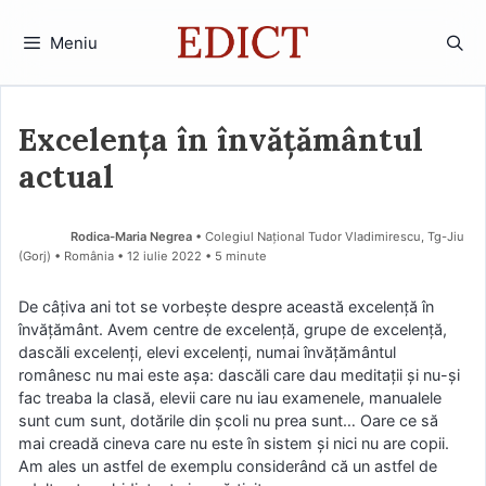
Sari
la
Meniu
conținut
Excelența în învățământul
actual
Rodica-Maria Negrea
• Colegiul Național Tudor Vladimirescu, Tg-Jiu
(Gorj) • România
12 iulie 2022
• 5 minute
De câțiva ani tot se vorbește despre această excelență în
învățământ. Avem centre de excelență, grupe de excelență,
dascăli excelenți, elevi excelenți, numai învățământul
românesc nu mai este așa: dascăli care dau meditații și nu-și
fac treaba la clasă, elevii care nu iau examenele, manualele
sunt cum sunt, dotările din școli nu prea sunt… Oare ce să
mai creadă cineva care nu este în sistem și nici nu are copii.
Am ales un astfel de exemplu considerând că un astfel de