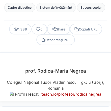
Cadre didactice
Sistem de învățământ
Succes școlar
1.388
0
Share
Copiați URL
Descărcați PDF
PDF
prof. Rodica-Maria Negrea
Colegiul Național Tudor Vladimirescu, Tg-Jiu (Gorj),
România
Profil iTeach:
iteach.ro/profesor/rodica.negrea