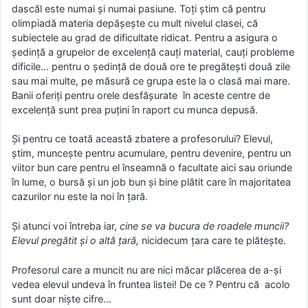
dascăl este numai și numai pasiune. Toți știm că pentru
olimpiadă materia depășește cu mult nivelul clasei, că
subiectele au grad de dificultate ridicat. Pentru a asigura o
ședință a grupelor de excelență cauți material, cauți probleme
dificile… pentru o ședință de două ore te pregătești două zile
sau mai multe, pe măsură ce grupa este la o clasă mai mare.
Banii oferiți pentru orele desfășurate în aceste centre de
excelență sunt prea puțini în raport cu munca depusă.
Și pentru ce toată această zbatere a profesorului? Elevul,
știm, muncește pentru acumulare, pentru devenire, pentru un
viitor bun care pentru el înseamnă o facultate aici sau oriunde
în lume, o bursă și un job bun și bine plătit care în majoritatea
cazurilor nu este la noi în țară.
Și atunci voi întreba iar,
cine se va bucura de roadele muncii?
Elevul pregătit și o altă țară,
nicidecum țara care te plătește.
Profesorul care a muncit nu are nici măcar plăcerea de a-și
vedea elevul undeva în fruntea listei! De ce ? Pentru că acolo
sunt doar niște cifre…