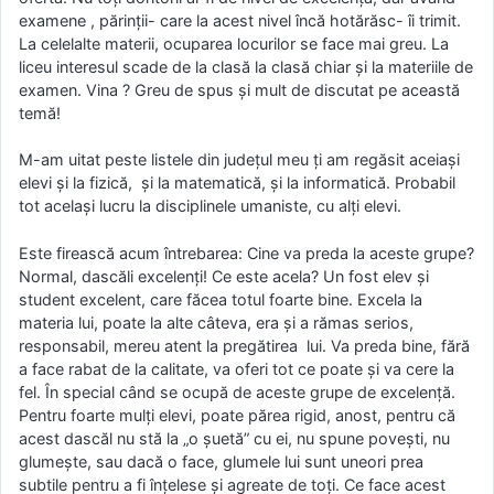
examene , părinții- care la acest nivel încă hotărăsc- îi trimit.
La celelalte materii, ocuparea locurilor se face mai greu. La
liceu interesul scade de la clasă la clasă chiar și la materiile de
examen. Vina ? Greu de spus și mult de discutat pe această
temă!
M-am uitat peste listele din județul meu ți am regăsit aceiași
elevi și la fizică, și la matematică, și la informatică. Probabil
tot același lucru la disciplinele umaniste, cu alți elevi.
Este firească acum întrebarea: Cine va preda la aceste grupe?
Normal, dascăli excelenți! Ce este acela? Un fost elev și
student excelent, care făcea totul foarte bine. Excela la
materia lui, poate la alte câteva, era și a rămas serios,
responsabil, mereu atent la pregătirea lui. Va preda bine, fără
a face rabat de la calitate, va oferi tot ce poate și va cere la
fel. În special când se ocupă de aceste grupe de excelență.
Pentru foarte mulți elevi, poate părea rigid, anost, pentru că
acest dascăl nu stă la „o șuetă” cu ei, nu spune povești, nu
glumește, sau dacă o face, glumele lui sunt uneori prea
subtile pentru a fi înțelese și agreate de toți. Ce face acest