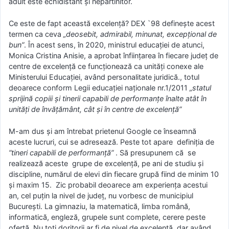
adult este echidistant și nepărtinitor.
Ce este de fapt această excelență? DEX `98 definește acest
termen ca ceva
„deosebit, admirabil, minunat, excepțional de
bun”
. În acest sens, în 2020, ministrul educației de atunci,
Monica Cristina Anisie, a aprobat înființarea în fiecare județ de
centre de excelență ce funcționează ca unități conexe ale
Ministerului Educației, având personalitate juridică., totul
deoarece conform Legii educației naționale nr.1/2011
„statul
sprijină copiii și tinerii capabili de performanțe înalte atât în
unități de învățământ, cât și în centre de excelență”
M-am dus și am întrebat prietenul Google ce înseamnă
aceste lucruri, cui se adresează. Peste tot apare definiția de
”tineri capabili de performanță”
. Să presupunem că se
realizează aceste grupe de excelență, pe ani de studiu și
discipline, numărul de elevi din fiecare grupă fiind de minim 10
și maxim 15. Zic probabil deoarece am experiența acestui
an, cel puțin la nivel de județ, nu vorbesc de municipiul
București. La gimnaziu, la matematică, limba română,
informatică, engleză, grupele sunt complete, cerere peste
ofertă. Nu toți doritorii ar fi de nivel de excelență, dar având