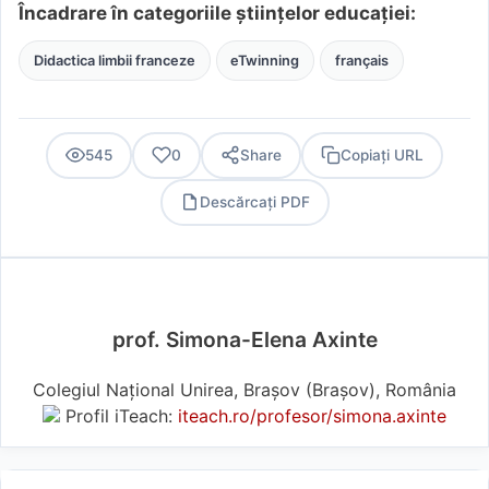
Încadrare în categoriile științelor educației:
Didactica limbii franceze
eTwinning
français
545
0
Share
Copiați URL
Descărcați PDF
PDF
prof. Simona-Elena Axinte
Colegiul Național Unirea, Brașov (Braşov), România
Profil iTeach:
iteach.ro/profesor/simona.axinte