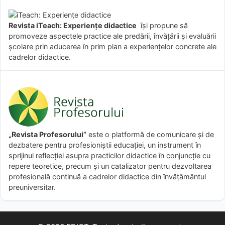
Revista iTeach: Experienţe didactice
îşi propune să
promoveze aspectele practice ale predării, învăţării şi evaluării
şcolare prin aducerea în prim plan a experienţelor concrete ale
cadrelor didactice.
„Revista Profesorului”
este o platformă de comunicare și de
dezbatere pentru profesioniștii educației, un instrument în
sprijinul reflecției asupra practicilor didactice în conjuncție cu
repere teoretice, precum și un catalizator pentru dezvoltarea
profesională continuă a cadrelor didactice din învățământul
preuniversitar.