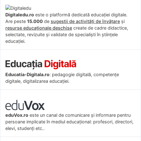
Digitaledu.ro
este o platformă dedicată educației digitale.
Are peste
15.000
de
sugestii de activități de învățare
și
resurse educaționale deschise
create de cadre didactice,
selectate, revizuite și validate de specialiști în științele
educației.
Educatia-Digitala.ro
: pedagogie digitală, competențe
digitale, digitalizarea educației.
eduVox.ro
este un canal de comunicare și informare pentru
persoane implicate în mediul educațional: profesori, directori,
elevi, studenți etc..