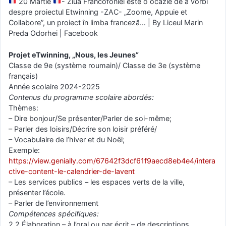
20 Martie
- Ziua Francofoniei este o ocazie de a vorbi
despre proiectul Etwinning -ZAC- „Zoome, Appuie et
Collabore”, un proiect în limba franceză… | By Liceul Marin
Preda Odorhei | Facebook
Projet eTwinning, „Nous, les Jeunes”
Classe de 9e (système roumain)/ Classe de 3e (système
français)
Année scolaire 2024-2025
Contenus du programme scolaire abordés:
Thèmes:
– Dire bonjour/Se présenter/Parler de soi-même;
– Parler des loisirs/Décrire son loisir préféré/
– Vocabulaire de l’hiver et du Noël;
Exemple:
https://view.genially.com/67642f3dcf61f9aecd8eb4e4/intera
ctive-content-le-calendrier-de-lavent
– Les services publics – les espaces verts de la ville,
présenter l’école.
– Parler de l’environnement
Compétences spécifiques:
2.2 Élaboration – à l’oral ou par écrit – de descriptions