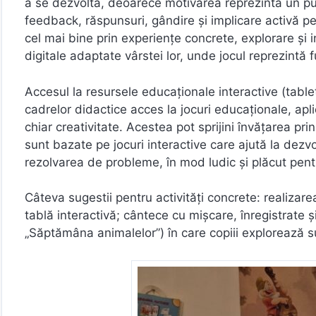
a se dezvolta, deoarece motivarea reprezintă un punc
feedback, răspunsuri, gândire și implicare activă pent
cel mai bine prin experiențe concrete, explorare și i
digitale adaptate vârstei lor, unde jocul reprezintă 
Accesul la resursele educaționale interactive (tablet
cadrelor didactice acces la jocuri educaționale, apli
chiar creativitate. Acestea pot sprijini învățarea pri
sunt bazate pe jocuri interactive care ajută la dezvo
rezolvarea de probleme, în mod ludic și plăcut pentr
Câteva sugestii pentru activități concrete: realizare
tablă interactivă; cântece cu mișcare, înregistrate ș
„Săptămâna animalelor”) în care copiii explorează subi