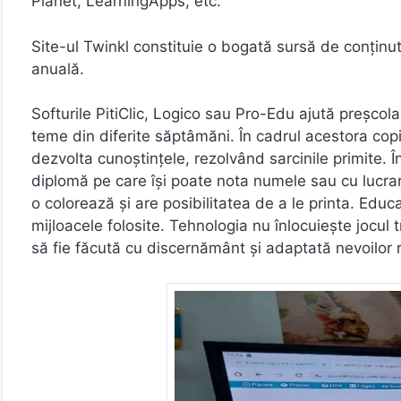
Planet, LearningApps, etc.
Site-ul Twinkl constituie o bogată sursă de conținut
anuală.
Softurile PitiClic, Logico sau Pro-Edu ajută preșcolar
teme din diferite săptâmăni. În cadrul acestora copii
dezvolta cunoștințele, rezolvând sarcinile primite. Î
diplomă pe care îşi poate nota numele sau cu lucrare
o colorează şi are posibilitatea de a le printa. Educ
mijloacele folosite. Tehnologia nu înlocuiește jocul t
să fie făcută cu discernământ și adaptată nevoilor re