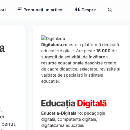
ori
Propuneți un articol
Despre
la
Digitaledu.ro
este o platformă dedicată
educației digitale. Are peste
15.000
de
sugestii de activități de învățare
și
resurse educaționale deschise
create
de cadre didactice, selectate, revizuite și
validate de specialiști în științele
educației.
,
Educatia-Digitala.ro
: pedagogie
ei
digitală, competențe digitale,
e pentru
digitalizarea educației.