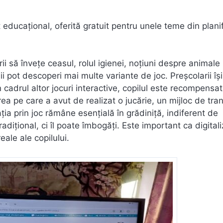
 educațional, oferită gratuit pentru unele teme din plani
ii să învețe ceasul, rolul igienei, noțiuni despre animale 
i pot descoperi mai multe variante de joc. Preşcolarii îşi
n cadrul altor jocuri interactive, copilul este recompensat
a pe care a avut de realizat o jucărie, un mijloc de tra
ația prin joc rămâne esențială în grădiniță, indiferent de
radițional, ci îl poate îmbogăți. Este important ca digital
ale ale copilului.