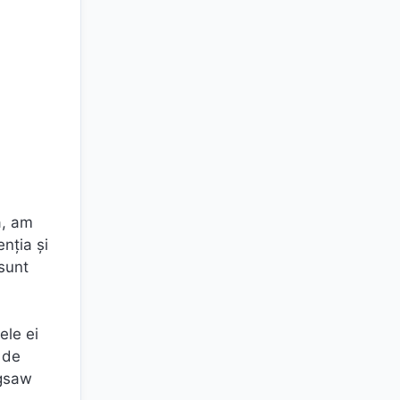
a, am
enția și
 sunt
ele ei
 de
igsaw