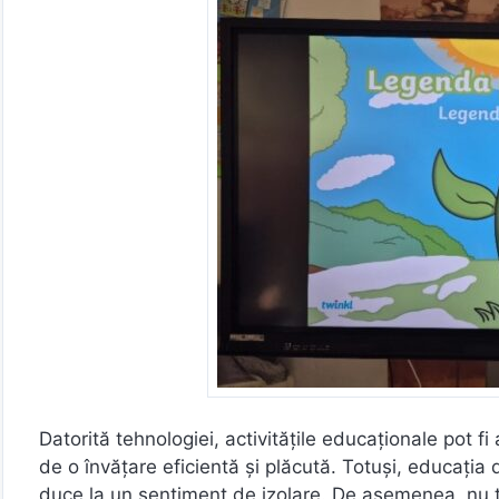
Datorită tehnologiei, activitățile educaționale pot fi
de o învățare eficientă și plăcută. Totuși, educația di
duce la un sentiment de izolare. De asemenea, nu to