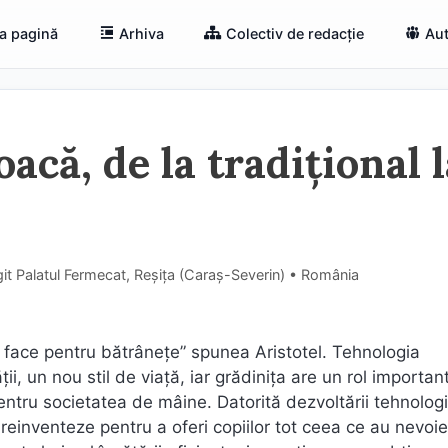
a pagină
Arhiva
Colectiv de redacție
Aut
oacă, de la tradițional 
it Palatul Fermecat, Reșița (Caraş-Severin) • România
 face pentru bătrânețe” spunea Aristotel. Tehnologia
i, un nou stil de viață, iar grădinița are un rol important
ntru societatea de mâine. Datorită dezvoltării tehnologi
e reinventeze pentru a oferi copiilor tot ceea ce au nevoi