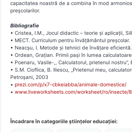
capacitatea noastră de a combina în mod armonios a
preșcolarilor.
Bibliografie
• Cristea, I.M., Jocul didactic – teorie și aplicații,
• MECT. Curriculum pentru învățământul preșcolar
• Neacșu, I. Metode și tehnici de învățare eficientă.
• Ordean, Grațian. Primii pași în lumea calculatoar
• Poenaru, Vasile-,, Calculatorul, prietenul nostru”,
• S.M. Cioflica, B. Iliescu, „Prietenul meu, calculato
Petroşani, 2003
•
prezi.com/p/x7-cbkeiabba/animale-domestice/
•
www.liveworksheets.com/worksheet/ro/insecte/
Încadrare în categoriile științelor educației: