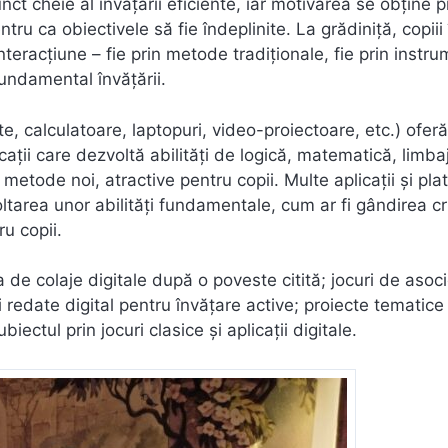
t cheie al învățării eficiente, iar motivarea se obține p
ru ca obiectivele să fie îndeplinite. La grădiniță, copiii
nteracțiune – fie prin metode tradiționale, fie prin instr
fundamental învățării.
e, calculatoare, laptopuri, video-proiectoare, etc.) oferă
cații care dezvoltă abilități de logică, matematică, limbaj
n metode noi, atractive pentru copii. Multe aplicații și pl
ltarea unor abilități fundamentale, cum ar fi gândirea cri
u copii.
a de colaje digitale după o poveste citită; jocuri de asoc
i redate digital pentru învățare active; proiecte tematice
ectul prin jocuri clasice și aplicații digitale.