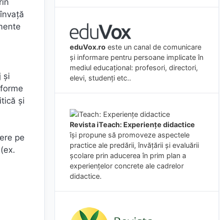
rin
 învață
umente
eduVox.ro
este un canal de comunicare
și informare pentru persoane implicate în
mediul educațional: profesori, directori,
 și
elevi, studenți etc..
atforme
tică și
Revista iTeach: Experienţe didactice
îşi propune să promoveze aspectele
iere pe
practice ale predării, învăţării şi evaluării
 (ex.
şcolare prin aducerea în prim plan a
experienţelor concrete ale cadrelor
didactice.