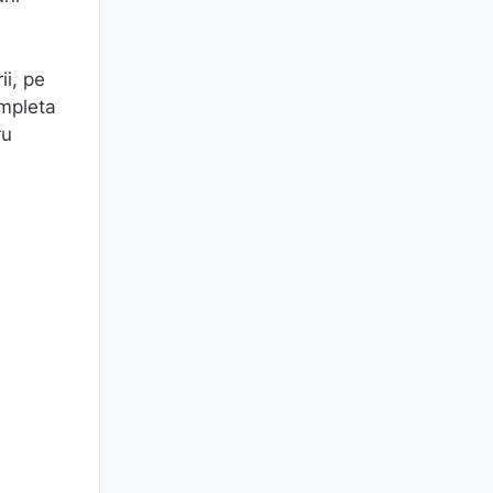
ii, pe
ompleta
ru