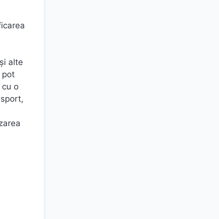
ficarea
și alte
 pot
 cu o
nsport,
izarea