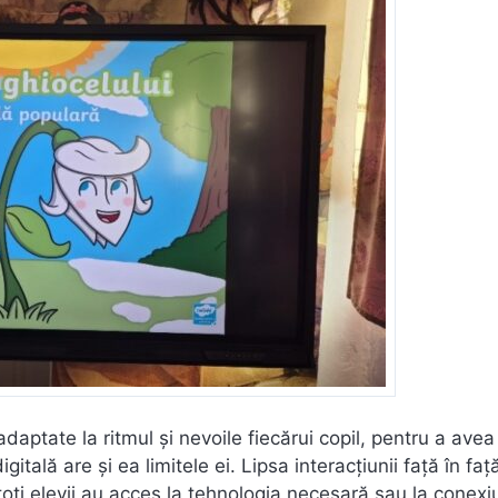
 adaptate la ritmul și nevoile fiecărui copil, pentru a avea
gitală are și ea limitele ei. Lipsa interacțiunii față în fa
ți elevii au acces la tehnologia necesară sau la conexi