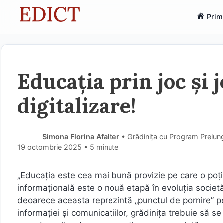
Sari
Prim
la
conținut
Educația prin joc și j
digitalizare!
Simona Florina Afalter
• Grădinița cu Program Prelung
19 octombrie 2025
• 5 minute
„Educația este cea mai bună provizie pe care o poți
informațională este o nouă etapă în evoluția societăți
deoarece aceasta reprezintă „punctul de pornire” pe
informației și comunicațiilor, grădinița trebuie să s