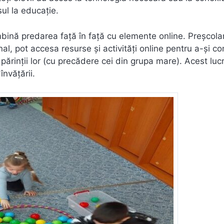
sul la educație.
ină predarea față în față cu elemente online. Preșcolar
onal, pot accesa resurse și activități online pentru a-și c
părinții lor (cu precădere cei din grupa mare). Acest luc
învățării.