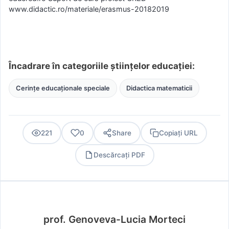
www.didactic.ro/materiale/erasmus-20182019
Încadrare în categoriile științelor educației:
Cerințe educaționale speciale
Didactica matematicii
221
0
Share
Copiați URL
Descărcați PDF
PDF
prof. Genoveva-Lucia Morteci