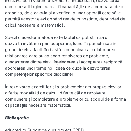
incluzivã au în vedere dezvoltarea intelectualã, dezvoltarea
unor operaţii logice cum ar fi capacitãţile de a compara, de a
organiza, de a calcula şi a verifica, a unor operaţii care sã le
permitã acestor elevi dobândirea de cunoştinţe, deprinderi de
calcul necesare la matematicã.
Specific acestor metode este faptul cã pot stimula şi
dezvolta învãţarea prin cooperare, lucrul în perechi sau în
grupe de elevi facilitând astfel comunicarea, colaborarea,
relaţionarea care au ca scop rezolvarea de probleme,
cunoaşterea dintre elevi, înţelegerea şi acceptarea reciprocã,
abordarea unor teme noi, ceea ce duce la dezvoltarea
competenţelor specifice disciplinei.
Ȋn rezolvarea exerciţiilor şi a problemelor am propus elevilor
diferite modalitãţi de calcul, diferite cãi de rezolvare,
compunere şi completare a problemelor cu scopul de a forma
capacitãţile necesare matematicii.
Bibliografie
educred.ro Suport de curs proiect CRED