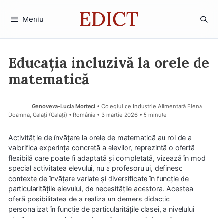
Sari
la
Meniu
conținut
Educația incluzivă la orele de
matematică
Genoveva-Lucia Morteci
• Colegiul de Industrie Alimentară Elena
Doamna, Galați (Galaţi) • România
3 martie 2026
• 5 minute
Activitãţile de învãţare la orele de matematicã au rol de a
valorifica experinţa concretã a elevilor, reprezintã o ofertã
flexibilã care poate fi adaptatã şi completatã, vizeazã în mod
special activitatea elevului, nu a profesorului, definesc
contexte de învãţare variate şi diversificate în funcţie de
particularitãţile elevului, de necesitãţile acestora. Acestea
oferã posibilitatea de a realiza un demers didactic
personalizat în funcţie de particularitãţile clasei, a nivelului