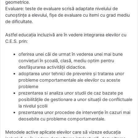
geometrice.
Evaluare: teste de evaluare scrisã adaptate nivelului de
cunoştinţe a elevului, fişe de evaluare cu itemi cu grad mediu
de dificultate.
Astfel educaţia incluzivã are în vedere integrarea elevilor cu
C.E.S. prin:
oferirea unei cãi de urmat în vederea unei mai bune
convieţuri în şcoalã, clasã, mediu optim pentru
desfãşurarea activitãţii didactice.
adoptarea unor tehnici de prevenire şi tratarea unor
probleme comportamentale ale elevilor cu aceste
probleme
prezentarea si analiza unor studii de caz bazate pe
posibilitãţile de gestionare a unor situaţii de conflictuale
la nivelul şcolii
prezentarea unor procedee de intervenţie în cazuri mai
deosebite cu probleme comportamentale.
Metodele active aplicate elevilor care sã vizeze educaţia