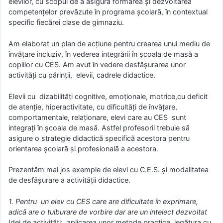
elevilor, cu scopul de a asigura formarea şi dezvoltarea
competenţelor prevãzute în programa şcolarã, în contextual
specific fiecãrei clase de gimnaziu.
Am elaborat un plan de acțiune pentru crearea unui mediu de
învățare incluziv, în vederea integrării în școala de masă a
copiilor cu CES. Am avut în vedere desfășurarea unor
activități cu părinții, elevii, cadrele didactice.
Elevii cu dizabilități cognitive, emoționale, motrice,cu deficit
de atenție, hiperactivitate, cu dificultăți de învățare,
comportamentale, relaționare, elevi care au CES sunt
integraţi în școala de masă. Astfel profesorii trebuie sã
asigure o strategie didacticã specificã acestora pentru
orientarea şcolarã şi profesionalã a acestora.
Prezentăm mai jos exemple de elevi cu C.E.S. şi modalitatea
de desfãşurare a activitãţii didactice.
1. Pentru un elev cu CES care are dificultate în exprimare,
adicã are o tulburare de vorbire dar are un intelect dezvoltat
Idei de activități: aplicarea unor metode practice, legãtura cu