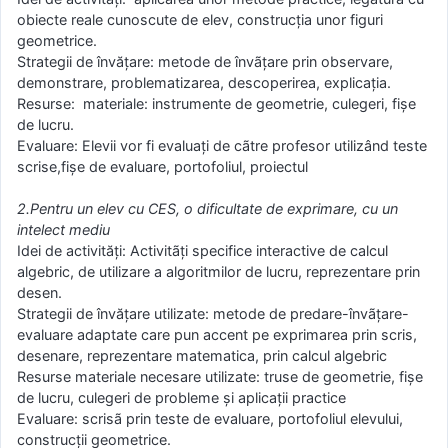
obiecte reale cunoscute de elev, construcţia unor figuri
geometrice.
Strategii de învățare: metode de învãţare prin observare,
demonstrare, problematizarea, descoperirea, explicaţia.
Resurse: materiale: instrumente de geometrie, culegeri, fişe
de lucru.
Evaluare: Elevii vor fi evaluaţi de cãtre profesor utilizând teste
scrise,fişe de evaluare, portofoliul, proiectul
2.Pentru un elev cu CES, o dificultate de exprimare, cu un
intelect mediu
Idei de activități: Activitãţi specifice interactive de calcul
algebric, de utilizare a algoritmilor de lucru, reprezentare prin
desen.
Strategii de învățare utilizate: metode de predare-învãţare-
evaluare adaptate care pun accent pe exprimarea prin scris,
desenare, reprezentare matematica, prin calcul algebric
Resurse materiale necesare utilizate: truse de geometrie, fişe
de lucru, culegeri de probleme şi aplicaţii practice
Evaluare: scrisã prin teste de evaluare, portofoliul elevului,
construcţii geometrice.