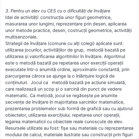
3. Pentru un elev cu CES cu o dificultãţi de învãţare
Idei de activități: construcţia unor figuri geometrice,
masurarea unor lungimi, reprezentare prin desen, aplicarea
unor metode practice, desen, costrucţii geometrice, activitãţi
multisenzoriale.
Strategii de învățare (comune cu alți colegi) aplicate sunt:
utilizarea jocurilor, activitãţilor de grup, metodă bazată pe
utilizarea și valorificarea algoritmilor în învățare. Algoritmul
este o metodã bazatã pe repetarea unor exerciţii operații
executate într-o anumită ordine, aproximativ constantă, prin
parcurgerea cărora se ajunge la o înlănțuire logică de
conținuturi. Jocul ca metodă bazată pe acțiune simulată,
care realizează un scop și o sarcină din punct de vedere
matematic. Ca metodă, jocul se regăsește pe anumite
secvențe de învățare în majoritatea sarcinilor matematice,
prezentarea problemelor sub formã de graficã sau cu ajutorul
obiectelor, utilizarea exerciţiului, repetarea unor operaţii,
legarea matematicii cu obiectele reale cunoscute de elev.
Resursele utilizate au fost: fişe sau materiale cu reprezentarea
modului de calcul, materiale ilustrate sau construcţii prin figuri