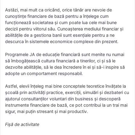
Astăzi, mai mult ca oricând, orice tânăr are nevoie de
cunoștințe financiare de bază pentru a înțelege cum
funcționează societatea și cum poate lua cele mai bune
decizii pentru viitorul său. Cunoașterea mediului financiar și
abilitățile de a gestiona banii sunt esențiale pentru a ne
descurca în sistemele economice complexe din prezent.
Programele JA de educație financiară sunt menite nu numai
să îmbogățească cultura financiară a tinerilor, ci și să le
dezvolte abilitățile, să le dea încredere în ei și să-i inspire să
adopte un comportament responsabil.
Astfel, elevii înțeleg mai bine conceptele teoretice învățate la
școală prin activități practice, exerciții, simulări și dezbateri cu
ajutorul consultanților voluntari din business și descoperă
instrumente financiare de bază, ce pot contribui la un trai mai
sigur, mai puțin stresant și mai productiv.
Fişă de activitate