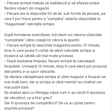
– Fiecare echipă trebuie să stabilescă și să afișeze prețul
fiecărui obiect din magazin.
– Fiecare are la dispoziție 50 de lei, sub formă de jetoane, pe
care îi pot folosi pentru a “cumpăra” obiecte disponibile la
“magazinele” celorlalte echipe.
După încheierea exercițiului, toți elevii vor returna obiectele
“cumpărate” către colegii lor cărora le aparțin.
– Fiecare echipă își deschide magazinul pentru 10 minute,
timp în care poate fi vizitat de elevii celorlalte echipe și
încearcă să vândă cât mai multe produse.
– După expirarea timpului, fiecare echipă își calculează
încasările. Urmează 10 minute, timp în care elevii pot propune
idei pentru a-și spori vânzarile.
Se declara câștigătoare echipa al cărei magazin a încasat cei
mai mulți bani, dar și echipa ai cărei membri au cheltuit cei
mai puțini bani.
Se analiza apoi cu întreaga clasă cum s-au simțit în ipostaza
de vânzători; ce a fost greu?
Dar în ipostaza de cumpărători? De ce au optat pentru
anumite produse?