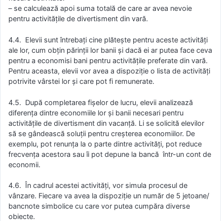
– se calculează apoi suma totală de care ar avea nevoie
pentru activitățile de divertisment din vară.
4.4. Elevii sunt întrebați cine plătește pentru aceste activități
ale lor, cum obțin părinții lor banii și dacă ei ar putea face ceva
pentru a economisi bani pentru activitățile preferate din vară.
Pentru aceasta, elevii vor avea a dispoziție o lista de activități
potrivite vârstei lor și care pot fi remunerate.
4.5. După completarea fișelor de lucru, elevii analizează
diferența dintre economiile lor și banii necesari pentru
activitățile de divertisment din vacanță. Li se solicită elevilor
să se gândească soluții pentru creșterea economiilor. De
exemplu, pot renunța la o parte dintre activități, pot reduce
frecvența acestora sau îi pot depune la bancă într-un cont de
economii.
4.6. În cadrul acestei activități, vor simula procesul de
vânzare. Fiecare va avea la dispoziție un număr de 5 jetoane/
bancnote simbolice cu care vor putea cumpăra diverse
obiecte.