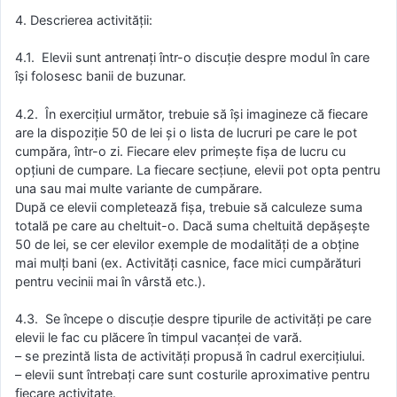
4. Descrierea activităţii:
4.1. Elevii sunt antrenați într-o discuție despre modul în care
își folosesc banii de buzunar.
4.2. În exercițiul următor, trebuie să își imagineze că fiecare
are la dispoziție 50 de lei și o lista de lucruri pe care le pot
cumpăra, într-o zi. Fiecare elev primește fișa de lucru cu
opțiuni de cumpare. La fiecare secțiune, elevii pot opta pentru
una sau mai multe variante de cumpărare.
După ce elevii completează fișa, trebuie să calculeze suma
totală pe care au cheltuit-o. Dacă suma cheltuită depășește
50 de lei, se cer elevilor exemple de modalități de a obține
mai mulți bani (ex. Activități casnice, face mici cumpărături
pentru vecinii mai în vârstă etc.).
4.3. Se începe o discuție despre tipurile de activități pe care
elevii le fac cu plăcere în timpul vacanței de vară.
– se prezintă lista de activități propusă în cadrul exercițiului.
– elevii sunt întrebați care sunt costurile aproximative pentru
fiecare activitate.