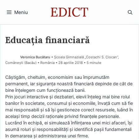
Sari
la
Meniu
conținut
Educaţia financiară
Veronica Bucătaru
• Şcoala Gimnazială „Costachi S. Ciocan”,
Comănești (Bacău) • România
28 aprilie 2018
• 5 minute
Câștigăm, cheltuim, economisim sau împrumutăm
permanent, iar siguranța noastră financiară depinde de cât de
bine înțelegem cum funcționează banii.
Prin jocuri interactive și dezbateri, elevii înțeleg mai bine rolul
banilor în societate, consumul și economiile, învață cum să fie
mai responsabili și să își gestioneze corect resursele, luând în
același timp decizii raționale privind finanțele personale.
Lucrând în echipă, ei simulează înființarea unei mici afaceri, își
asumă roluri și responsabilități și identifică pașii fundamentali
în demararea și administrarea unei firme.