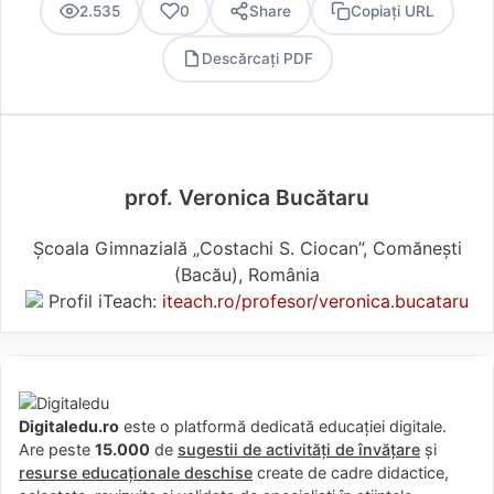
2.535
0
Share
Copiați URL
Descărcați PDF
PDF
prof. Veronica Bucătaru
Şcoala Gimnazială „Costachi S. Ciocan”, Comănești
(Bacău), România
Profil iTeach:
iteach.ro/profesor/veronica.bucataru
Digitaledu.ro
este o platformă dedicată educației digitale.
Are peste
15.000
de
sugestii de activități de învățare
și
resurse educaționale deschise
create de cadre didactice,